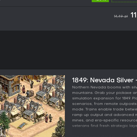
1
14,49 zł
1849: Nevada Silver 
Northern Nevada booms with silve
mountains. Grab your pickaxe an
simulation expansion for 1849. Pl
scenarios, from remote outposts
mode. Trains enable trade betwee
ramp up output and advanced mi
mines, and era-specific resourc
veterans find fresh strategic layer