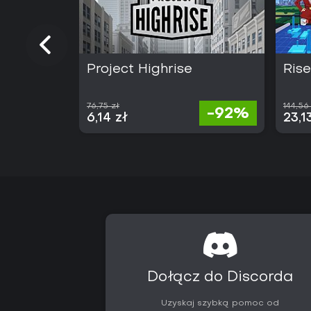
Project Highrise
Rise
76,75 zł
144,56
-92%
6,14 zł
23,1
Dołącz do Discorda
Uzyskaj szybką pomoc od