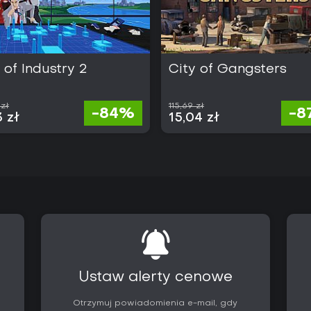
 of Industry 2
City of Gangsters
 zł
115,69 zł
-84%
-8
3 zł
15,04 zł
Ustaw alerty cenowe
Otrzymuj powiadomienia e-mail, gdy