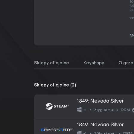
10
lu
cz
Pr
Me
Sklepy oficjalne
Keyshopy
O grze
Sklepy oficjalne (2)
1849: Nevada Silver
3tyg temu
+1
DRM:
1849: Nevada Silver
20tyg temu
+1
DRM: