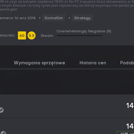
,99 zł, czyli za komplet zapłacisz 18,90 zł. Na PC kupujesz klucz aktywowany w
b innym kliencie i to tutaj rynek jest najszerszy, bo ofertę keyshopu ma ponad j
warta gier.
emiera: 16 wrz 2014
SomaSim
Strategy
Overwhelmingly Negative
(8)
tacritic:
60
5.5
Steam:
Wymagania sprzętowe
Historia cen
Podob
14
14