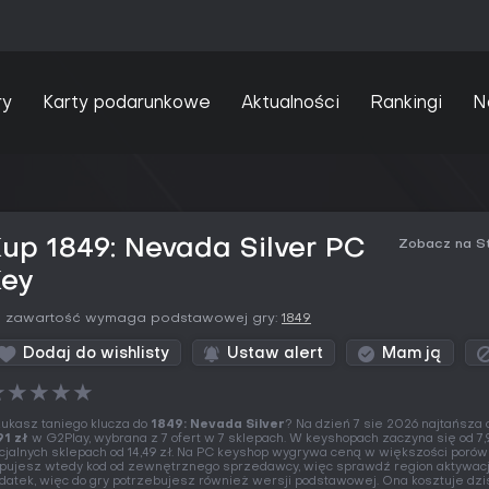
ry
Karty podarunkowe
Aktualności
Rankingi
N
up 1849: Nevada Silver PC
Zobacz na S
Key
a zawartość wymaga podstawowej gry:
1849
Dodaj do wishlisty
Ustaw alert
Mam ją
★
★
★
★
★
ukasz taniego klucza do
1849: Nevada Silver
? Na dzień 7 sie 2026 najtańsza o
91 zł
w G2Play, wybrana z 7 ofert w 7 sklepach. W keyshopach zaczyna się od 7,9
icjalnych sklepach od 14,49 zł. Na PC keyshop wygrywa ceną w większości porów
pujesz wtedy kod od zewnętrznego sprzedawcy, więc sprawdź region aktywacji
datek, więc do gry potrzebujesz również wersji podstawowej. Ona kosztuje dzi