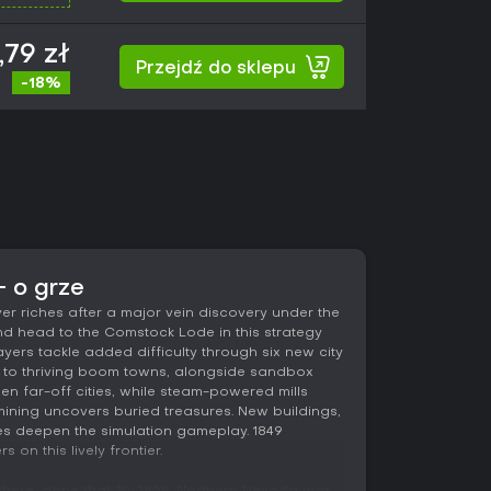
1,79 zł
Przejdź do sklepu
-18%
- o grze
r riches after a major vein discovery under the
d head to the Comstock Lode in this strategy
ayers tackle added difficulty through six new city
 to thriving boom towns, alongside sandbox
n far-off cities, while steam-powered mills
ning uncovers buried treasures. New buildings,
es deepen the simulation gameplay. 1849
s on this lively frontier.