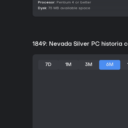
Procesor:
Pentium 4 or better
Dysk:
75 MB available space
1849: Nevada Silver PC historia 
7D
1M
3M
6M