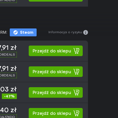
th XDD10
Informacja o ryzyku:
RM:
Steam
,91 zł
Przejdź do sklepu
XD8DEALS
,91 zł
Przejdź do sklepu
XD8DEALS
,03 zł
Przejdź do sklepu
-47%
,40 zł
Przejdź do sklepu
SEAL17XDD