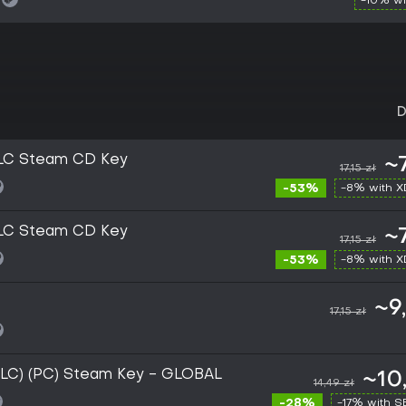
-10% wi
D
DLC Steam CD Key
~7
17,15 zł
-53%
-8% with 
DLC Steam CD Key
~7
17,15 zł
-53%
-8% with 
~9
17,15 zł
(DLC) (PC) Steam Key - GLOBAL
~10
14,49 zł
-28%
-17% with 