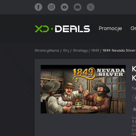
Promocje
G
Strona główna
Gry
Strategy
1849
1849: Nevada Silver
K
T
Sz
7,
of
ku
do