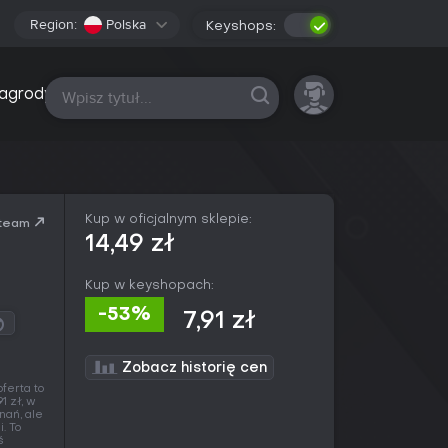
Region:
Polska
Keyshops:
Wszystkie platformy
agrody
Kup w oficjalnym sklepie:
team
14,49 zł
Kup w keyshopach:
-53%
7,91 zł
Zobacz historię cen
ferta to
1 zł, w
nań, ale
. To
ś