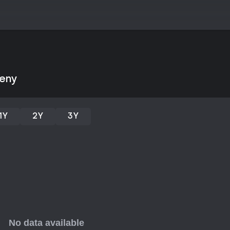
ceny
1Y
2Y
3Y