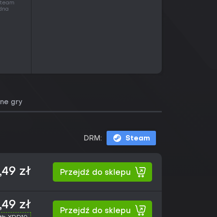
 Steam
edna
ne gry
DRM:
Steam
,49 zł
Przejdź do sklepu
,49 zł
Przejdź do sklepu