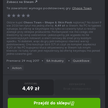
Zobacz na Steam
Ta zawartość wymaga podstawowej gry:
Chaos Town
★
★
★
★
★
Gdzie kupić
Chaos Town - Shape & Skin Pack
najtaniej? Na dzień 9
sie 2026 ten tytuł ma jedną ofertę,
4,49 zł
w Steam. Na PC to typowa
sytuacja, bo ofertę w keyshopie ma tylko co czwarty tytuł, a reszta
zostaje przy sklepie producenta. Porównywać nie ma czego, ale
śledzimy tę cenę codziennie i pokazujemy, jak wypada na tle
wcześniejszych notowań, a alert cenowy da znać przy każdym
spadku. To dodatek, więc do gry potrzebujesz również wersji
podstawowej. Ona kosztuje dziś 3,71 zł, czyli za komplet zapłacisz
8,20 zł. Na PC kupujesz klucz aktywowany w Steam lub innym
kliencie i to tutaj rynek jest najszerszy, bo ofertę keyshopu ma ponad
jedna czwarta gier.
Premiera: 29 maj 2017
SA Industry
QuickSave
Action
OFFICIAL
KEYSHOPS
4,49 zł
Brak dostępności
Przejdź do sklepu