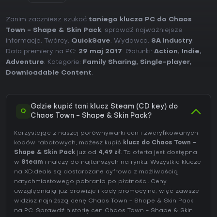
Zanim zaczniesz szukać
taniego klucza PC do Chaos
Town - Shape & Skin Pack
, sprawdź najważniejsze
informacje. Twórcy:
QuickSave
. Wydawca:
SA Industry
.
Data premiery na PC:
29 maj 2017
. Gatunki:
Action
,
Indie
,
Adventure
. Kategorie:
Family Sharing
,
Single-player
,
Downloadable Content
.
Gdzie kupić tani klucz Steam (CD key) do
Q
Chaos Town - Shape & Skin Pack?
Korzystając z naszej porównywarki cen i zweryfikowanych
kodów rabatowych, możesz kupić
klucz do Chaos Town -
Shape & Skin Pack
już od
4,49 zł
. Ta oferta jest dostępna
w
Steam
i należy do najtańszych na rynku. Wszystkie klucze
na XD.deals są dostarczane cyfrowo z możliwością
natychmiastowego pobrania po płatności. Ceny
uwzględniają już prowizje i kody promocyjne, więc zawsze
widzisz najniższą cenę Chaos Town - Shape & Skin Pack
na
PC
. Sprawdź
historię cen Chaos Town - Shape & Skin