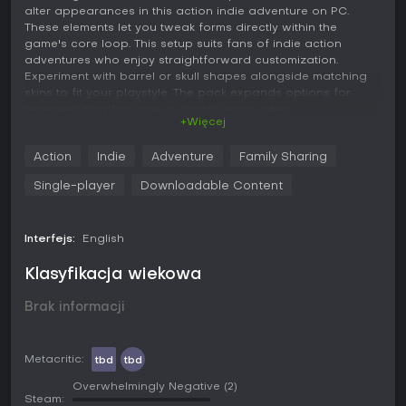
alter appearances in this action indie adventure on PC.
These elements let you tweak forms directly within the
game's core loop. This setup suits fans of indie action
adventures who enjoy straightforward customization.
Experiment with barrel or skull shapes alongside matching
skins to fit your playstyle. The pack expands options for
repeated playthroughs in chaotic encounters.
+Więcej
The package includes 5 shape (barrel, skull, bag, scarecrow,
Action
Indie
Adventure
Family Sharing
lantern) and 5 skins.
Single-player
Downloadable Content
Interfejs:
English
Klasyfikacja wiekowa
Brak informacji
Metacritic:
tbd
tbd
Overwhelmingly Negative
(2)
Steam: