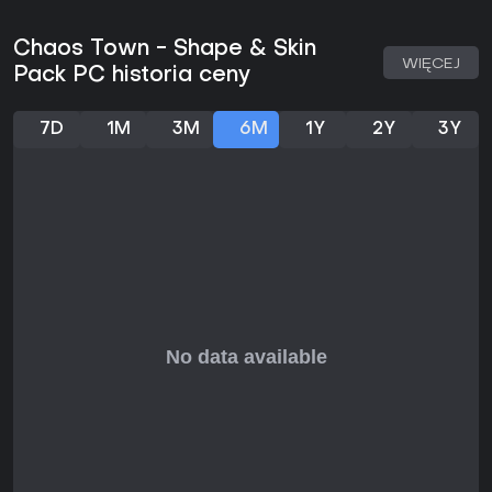
Chaos Town - Shape & Skin
WIĘCEJ
Pack PC historia ceny
7D
1M
3M
6M
1Y
2Y
3Y