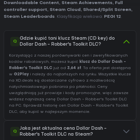
Downloadable Content
,
Steam Achievements
,
Full
controller support
,
Steam Cloud
,
Shared/Split Screen
,
Steam Leaderboards
. Klasyfikacja wiekowa:
PEGI 12
.
Gdzie kupić tani klucz Steam (CD key) do
Q
Dollar Dash - Robber's Toolkit DLC?
Korzystając z naszej porównywarki cen i zweryfikowanych
kodów rabatowych, możesz kupić
klucz do Dollar Dash -
Robber's Toolkit DLC
już od
3,64 zł
. Ta oferta jest dostępna
w
G2Play
i należy do najtańszych na rynku. Wszystkie klucze
na XD.deals są dostarczane cyfrowo z możliwością
natychmiastowego pobrania po płatności. Ceny
uwzględniają już prowizje i kody promocyjne, więc zawsze
widzisz najniższą cenę Dollar Dash - Robber's Toolkit DLC
na
PC
. Sprawdź
historię cen Dollar Dash - Robber's Toolkit
DLC
, aby kupić w najlepszym momencie.
Jaka jest aktualna cena Dollar Dash -
Q
Robber's Toolkit DLC na Steam?