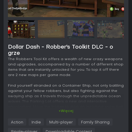
Dollar Dash - Robber's Toolkit DLC - o
grze
The Robbers Tool Kit offers a wealth of new crazy weapons
and upgrades, accompanied by a number of different shop
items that are instantly unlocked for you. To top it off there
are 2 new maps per game mode.
Find yourself stranded on a Container Ship, not only battling
against your fellow robbers, but also fighting against the
swaying ship as it travels through the unpredictable ocean
waves. The Parking Lot offers a new and interactive
environment. Move the trollies to stop an incoming snow ball,
+Więcej
or simply run around one to deny your opponents from
robbing your dollars.
Action
Indie
Multi-player
Family Sharing
You’ll be blown away by the Cluster Bomb, Musket, Beer
Single-player
Downloadable Content