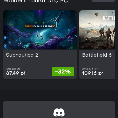
Robber's Toolkit DLC PC
Subnautica 2
Battlefield 6
128,66 zł
295,03 zł
-32%
87,49 zł
109,16 zł