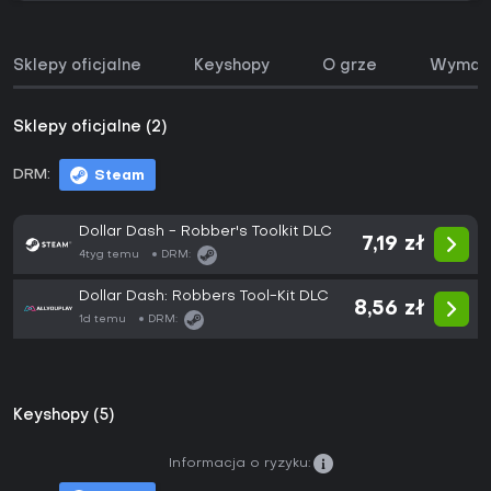
Sklepy oficjalne
Keyshopy
O grze
Wymaga
Sklepy oficjalne (2)
DRM:
Steam
Dollar Dash - Robber's Toolkit DLC
7,19 zł
4tyg temu
DRM:
Dollar Dash: Robbers Tool-Kit DLC
8,56 zł
1d temu
DRM:
Keyshopy (5)
Informacja o ryzyku: