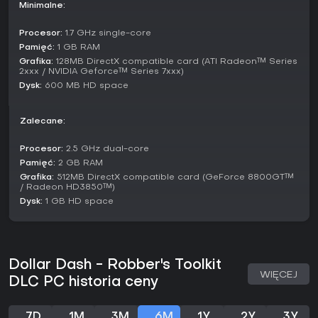
Minimalne:
Procesor:
1.7 GHz single-core
Pamięć:
1 GB RAM
Grafika:
128MB DirectX compatible card (ATI Radeon™ Series
2xxx / NVIDIA Geforce™ Series 7xxx)
Dysk:
600 MB HD space
Zalecane:
Procesor:
2.5 GHz dual-core
Pamięć:
2 GB RAM
Grafika:
512MB DirectX compatible card (GeForce 8800GT™
/ Radeon HD3850™)
Dysk:
1 GB HD space
Dollar Dash - Robber's Toolkit
WIĘCEJ
DLC PC historia ceny
7D
1M
3M
6M
1Y
2Y
3Y