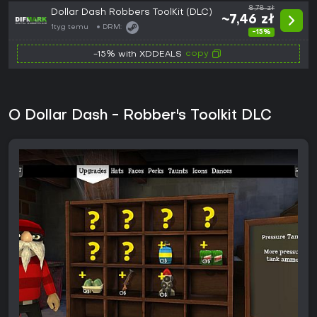
8,78 zł
Dollar Dash Robbers ToolKit (DLC)
~7,46 zł
1tyg temu
DRM:
-15%
copy
-15% with XDDEALS
O Dollar Dash - Robber's Toolkit DLC