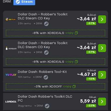
DRM:
Steam
Dollar Dash - Robber's Toolkit
8,56 zł
DLC Steam CD Key
~3,64 zł
-57%
23h temu
DRM:
copy
-8% with XD8DEALS
Dollar Dash - Robber's Toolkit
8,56 zł
DLC Steam CD Key
~3,64 zł
-57%
23h temu
DRM:
copy
-8% with XD8DEALS
8,56 zł
Dollar Dash: Robbers Tool-Kit
~4,67 zł
10h temu
DRM:
-45%
copy
-3% with XD3OFF
Dollar Dash Robber's Toolkit DLC
7,19 zł
PC
5,59 zł
-22%
3tyg temu
DRM: