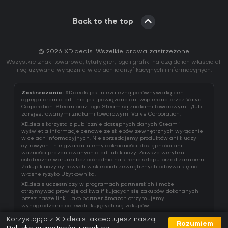
Back to the top
© 2026 XD.deals. Wszelkie prawa zastrzeżone.
Wszystkie znaki towarowe, tytuły gier, logo i grafiki należą do ich właścicieli
i są używane wyłącznie w celach identyfikacyjnych i informacyjnych.
Zastrzeżenie:
XD.deals jest niezależną porównywarką cen i
agregatorem ofert i nie jest powiązane ani wspierane przez Valve
Corporation. Steam oraz logo Steam są znakami towarowymi i/lub
zarejestrowanymi znakami towarowymi Valve Corporation.
XD.deals korzysta z publicznie dostępnych danych Steam i
wyświetla informacje cenowe ze sklepów zewnętrznych wyłącznie
w celach informacyjnych. Nie sprzedajemy produktów ani kluczy
cyfrowych i nie gwarantujemy dokładności, dostępności ani
ważności prezentowanych ofert lub kluczy. Zawsze weryfikuj
ostateczne warunki bezpośrednio na stronie sklepu przed zakupem.
Zakup kluczy cyfrowych w sklepach zewnętrznych odbywa się na
własne ryzyko Użytkownika.
XD.deals uczestniczy w programach partnerskich i może
otrzymywać prowizję od kwalifikujących się zakupów dokonanych
przez nasze linki. Jako partner Amazon otrzymujemy
wynagrodzenie od kwalifikujących się zakupów.
Korzystając z XD.deals, akceptujesz naszą
Rozumiem