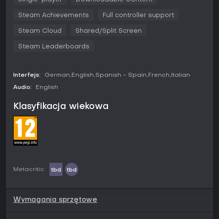
Cans or any of the other new weapons, not forgetting the
customization items like the Samurai’s Beard and the Fu Man
Steam Achievements
Full controller support
Chu found within the Tool-Kit. Are you excited? We know the
Robbers are!
Steam Cloud
Shared/Split Screen
Steam Leaderboards
Interfejs:
German
English
Spanish - Spain
French
Italian
Audio:
English
Klasyfikacja wiekowa
Metacritic:
tbd
tbd
Wymagania sprzętowe