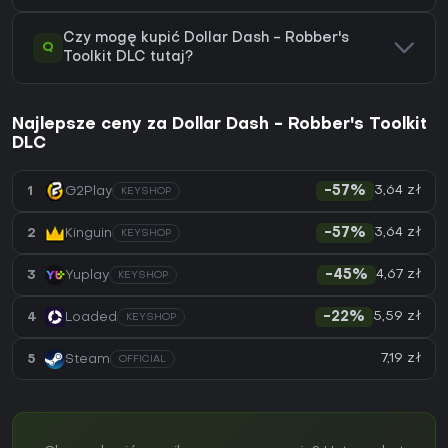
Czy mogę kupić Dollar Dash - Robber's
Q
Toolkit DLC tutaj?
Najlepsze ceny za Dollar Dash - Robber's Toolkit
DLC
3,64 zł
1
G2Play
-57%
KEYSHOP
3,64 zł
2
Kinguin
-57%
KEYSHOP
4,67 zł
3
Yuplay
-45%
KEYSHOP
5,59 zł
4
Loaded
-22%
KEYSHOP
7,19 zł
5
Steam
OFFICIAL