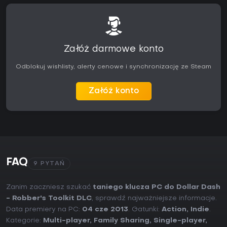
Załóż darmowe konto
Odblokuj wishlisty, alerty cenowe i synchronizację ze Steam
Załóż konto
FAQ
9 PYTAŃ
Zanim zaczniesz szukać
taniego klucza PC do Dollar Dash
- Robber's Toolkit DLC
, sprawdź najważniejsze informacje.
Data premiery na PC:
04 cze 2013
. Gatunki:
Action
,
Indie
.
Kategorie:
Multi-player
,
Family Sharing
,
Single-player
,