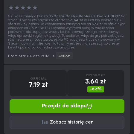
★
★
★
★
★
Szukasz taniego klucza do
Dollar Dash - Robber's Toolkit DLC
? Na
dzień 8 sie 2026 najtańsza oferta to
3,64 zł
w G2Play, wybrana z 7
ofert w 7 sklepach. W keyshopach zaczyna się od 3,64 zł, w oficjalnych
sklepach od 7,19 zł. Na PC keyshop wygrywa ceną w większości
porównań, ale kupujesz wtedy kod od zewnętrznego sprzedawcy,
więc sprawdź region aktywacji. To dodatek, więc do gry potrzebujesz
również wersji podstawowej. Na PC kupujesz klucz aktywowany w
Steam lub innym kliencie i to tutaj rynek jest najszerszy, bo ofertę
keyshopu ma ponad jedna czwarta gier.
Premiera: 04 cze 2013
Action
KEYSHOPS
OFFICIAL
3,64 zł
7,19 zł
-57%
Przejdź do sklepu
Zobacz historię cen