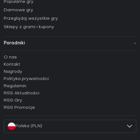
Popularne gry
Darmowe gry
Przeglądaj wszystkie gry
Sklepy z grami i kupony
Poradniki
FAQ
O nas
Poradniki
Kontakt
Jak aktywować klucz Steam (CD Key)?
Nagrody
Jak aktywować klucz Epic Games (CD Key)?
Polityka prywatności
Regulamin
Jak aktywować klucz GOG (CD Key)?
RSS Aktualności
Jak aktywować klucz Ubisoft Connect (CD Key)?
RSS Gry
Jak aktywować klucz EA App (CD Key)?
RSS Promocje
Jak aktywować klucz Battle.net (CD Key)?
Polska (PLN)