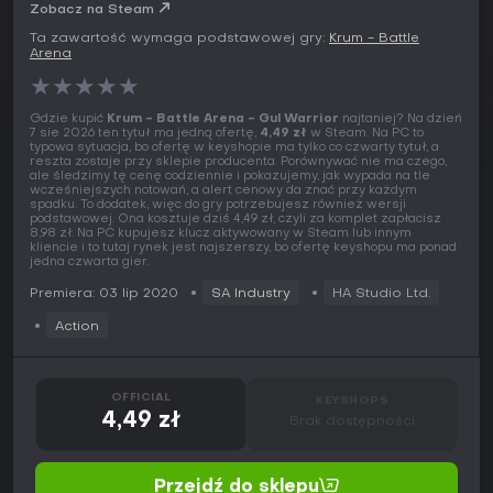
Zobacz na Steam
Ta zawartość wymaga podstawowej gry:
Krum - Battle
Arena
★
★
★
★
★
Gdzie kupić
Krum - Battle Arena - Gul Warrior
najtaniej? Na dzień
7 sie 2026 ten tytuł ma jedną ofertę,
4,49 zł
w Steam. Na PC to
typowa sytuacja, bo ofertę w keyshopie ma tylko co czwarty tytuł, a
reszta zostaje przy sklepie producenta. Porównywać nie ma czego,
ale śledzimy tę cenę codziennie i pokazujemy, jak wypada na tle
wcześniejszych notowań, a alert cenowy da znać przy każdym
spadku. To dodatek, więc do gry potrzebujesz również wersji
podstawowej. Ona kosztuje dziś 4,49 zł, czyli za komplet zapłacisz
8,98 zł. Na PC kupujesz klucz aktywowany w Steam lub innym
kliencie i to tutaj rynek jest najszerszy, bo ofertę keyshopu ma ponad
jedna czwarta gier.
Premiera: 03 lip 2020
SA Industry
HA Studio Ltd.
Action
OFFICIAL
KEYSHOPS
4,49 zł
Brak dostępności
Przejdź do sklepu