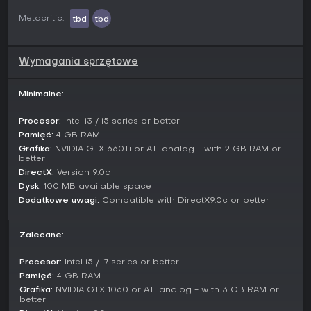
Metacritic:
tbd
tbd
Wymagania sprzętowe
Minimalne:
Procesor:
Intel i3 / i5 series or better
Pamięć:
4 GB RAM
Grafika:
NVIDIA GTX 660Ti or ATI analog - with 2 GB RAM or
better
DirectX:
Version 9.0c
Dysk:
100 MB available space
Dodatkowe uwagi:
Compatible with DirectX9.0c or better
Zalecane:
Procesor:
Intel i5 / i7 series or better
Pamięć:
4 GB RAM
Grafika:
NVIDIA GTX 1060 or ATI analog - with 3 GB RAM or
better