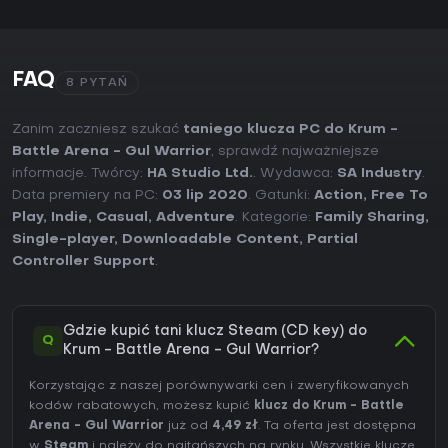
FAQ
8 PYTAŃ
Zanim zaczniesz szukać
taniego klucza PC do Krum -
Battle Arena - Gul Warrior
, sprawdź najważniejsze
informacje. Twórcy:
HA Studio Ltd.
. Wydawca:
SA Industry
.
Data premiery na PC:
03 lip 2020
. Gatunki:
Action
,
Free To
Play
,
Indie
,
Casual
,
Adventure
. Kategorie:
Family Sharing
,
Single-player
,
Downloadable Content
,
Partial
Controller Support
.
Gdzie kupić tani klucz Steam (CD key) do
Q
Krum - Battle Arena - Gul Warrior?
Korzystając z naszej porównywarki cen i zweryfikowanych
kodów rabatowych, możesz kupić
klucz do Krum - Battle
Arena - Gul Warrior
już od
4,49 zł
. Ta oferta jest dostępna
w
Steam
i należy do najtańszych na rynku. Wszystkie klucze