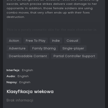
swords, which precise strikes delivers vast damage to her
opponents. In addition, those female soldiers are using
combo moves, that very often ends up with their foes
destruction.
This is a purely cosmetic skin for the main character in
Krum - Battle Arena
Action
Free To Play
Indie
Casual
Adventure
Family Sharing
Single-player
Downloadable Content
Partial Controller Support
Interfejs:
English
Audio:
English
Napisy:
English
Klasyfikacja wiekowa
Brak informacji