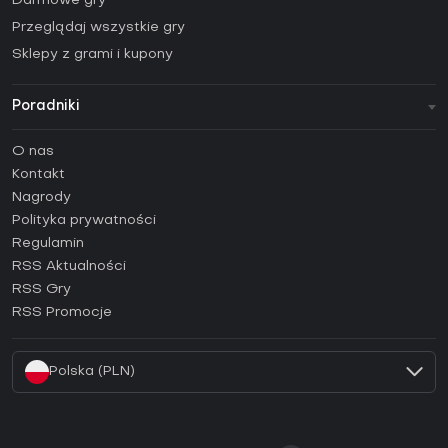
Darmowe gry
Przeglądaj wszystkie gry
Sklepy z grami i kupony
Poradniki
FAQ
O nas
Poradniki
Kontakt
Jak aktywować klucz Steam (CD Key)?
Nagrody
Jak aktywować klucz Epic Games (CD Key)?
Polityka prywatności
Regulamin
Jak aktywować klucz GOG (CD Key)?
RSS Aktualności
Jak aktywować klucz Ubisoft Connect (CD Key)?
RSS Gry
Jak aktywować klucz EA App (CD Key)?
RSS Promocje
Jak aktywować klucz Battle.net (CD Key)?
Polska (PLN)