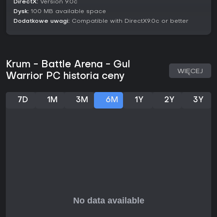
DirectX:
Version 9.0c
Dysk:
100 MB available space
Dodatkowe uwagi:
Compatible with DirectX9.0c or better
Krum - Battle Arena - Gul
WIĘCEJ
Warrior PC historia ceny
7D
1M
3M
6M
1Y
2Y
3Y