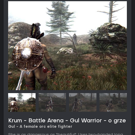
Krum - Battle Arena - Gul Warrior - o grze
Gul - A female orc elite fighter
She is as dangerous as "beautiful". Uses two-handed long