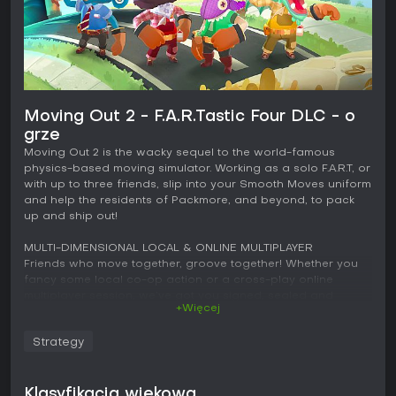
Moving Out 2 - F.A.R.Tastic Four DLC - o
grze
Moving Out 2 is the wacky sequel to the world-famous
physics-based moving simulator. Working as a solo F.A.R.T, or
with up to three friends, slip into your Smooth Moves uniform
and help the residents of Packmore, and beyond, to pack
up and ship out!
MULTI-DIMENSIONAL LOCAL & ONLINE MULTIPLAYER
Friends who move together, groove together! Whether you
fancy some local co-op action or a cross-play online
multiplayer session, we’ve got you signed, sealed and
+Więcej
delivered!
Strategy
NEW ADVENTURE
We’re not in Packmore anymore… Via inter-dimensional
portals you will explore new worlds filled with hilariously silly
challenges and chaotic, rib-tickling action.
Klasyfikacja wiekowa