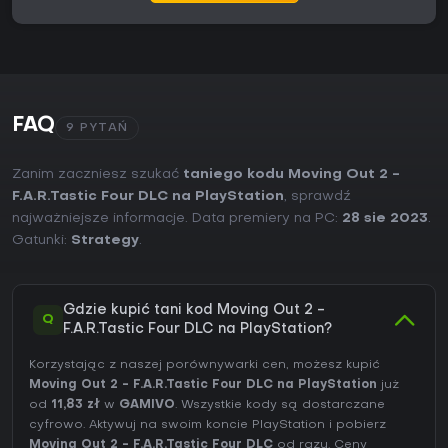
FAQ
9 PYTAŃ
Zanim zaczniesz szukać
taniego kodu Moving Out 2 -
F.A.R.Tastic Four DLC na PlayStation
, sprawdź
najważniejsze informacje. Data premiery na PC:
28 sie 2023
.
Gatunki:
Strategy
.
Gdzie kupić tani kod Moving Out 2 -
Q
F.A.R.Tastic Four DLC na PlayStation?
Korzystając z naszej porównywarki cen, możesz kupić
Moving Out 2 - F.A.R.Tastic Four DLC na PlayStation
już
od
11,83 zł
w
GAMIVO
. Wszystkie kody są dostarczane
cyfrowo. Aktywuj na swoim koncie PlayStation i pobierz
Moving Out 2 - F.A.R.Tastic Four DLC
od razu. Ceny