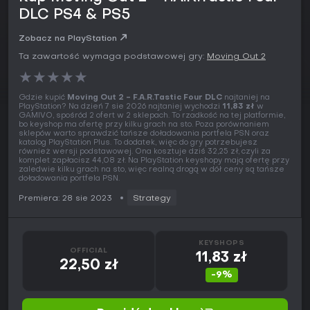
DLC PS4 & PS5
Zobacz na PlayStation
Ta zawartość wymaga podstawowej gry:
Moving Out 2
★
★
★
★
★
Gdzie kupić
Moving Out 2 - F.A.R.Tastic Four DLC
najtaniej na
PlayStation? Na dzień 7 sie 2026 najtaniej wychodzi
11,83 zł
w
GAMIVO, spośród 2 ofert w 2 sklepach. To rzadkość na tej platformie,
bo keyshop ma ofertę przy kilku grach na sto. Poza porównaniem
sklepów warto sprawdzić tańsze doładowania portfela PSN oraz
katalog PlayStation Plus. To dodatek, więc do gry potrzebujesz
również wersji podstawowej. Ona kosztuje dziś 32,25 zł, czyli za
komplet zapłacisz 44,08 zł. Na PlayStation keyshopy mają ofertę przy
zaledwie kilku grach na sto, więc realną drogą w dół ceny są tańsze
doładowania portfela PSN.
Premiera: 28 sie 2023
Strategy
KEYSHOPS
OFFICIAL
11,83 zł
22,50 zł
-9%