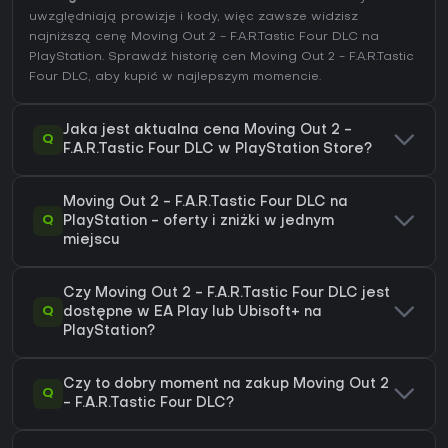
uwzględniają prowizje i kody, więc zawsze widzisz
najniższą cenę Moving Out 2 - F.A.R.Tastic Four DLC na
PlayStation
. Sprawdź
historię cen Moving Out 2 - F.A.R.Tastic
Four DLC
, aby kupić w najlepszym momencie.
Jaka jest aktualna cena Moving Out 2 -
Q
F.A.R.Tastic Four DLC w PlayStation Store?
Moving Out 2 - F.A.R.Tastic Four DLC na
Q
PlayStation - oferty i zniżki w jednym
miejscu
Czy Moving Out 2 - F.A.R.Tastic Four DLC jest
Q
dostępne w EA Play lub Ubisoft+ na
PlayStation?
Czy to dobry moment na zakup Moving Out 2
Q
- F.A.R.Tastic Four DLC?