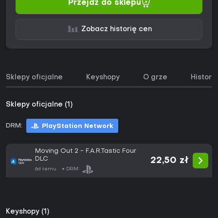
Przejdź do sklepu
Zobacz historię cen
Sklepy oficjalne
Keyshopy
O grze
Histori
Sklepy oficjalne (1)
DRM:
PlayStation Network
Moving Out 2 - F.A.R.Tastic Four
DLC
22,50 zł
6d temu
DRM:
Keyshopy (1)