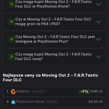
Czy mogę kupić Moving Out 2 - F.A.R.Tastic
Q
Four DLC w PlayStation Store?
Czy w Moving Out 2 - F.A.R.Tastic Four DLC
Q
mogę grać na PS4 i PS5?
Czy Moving Out 2 - F.A.R.Tastic Four DLC jest
Q
dostępne w PlayStation Plus?
Czy mogę kupić Moving Out 2 - F.A.R.Tastic
Q
Four DLC tutaj?
Najlepsze ceny za Moving Out 2 - F.A.R.Tastic
Four DLC
11,83 zł
1
GAMIVO
-9%
KEYSHOP
22,50 zł
2
PlayStation Store
OFFICIAL