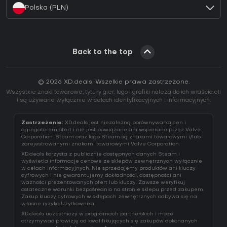
Polska (PLN)
Back to the top
© 2026 XD.deals. Wszelkie prawa zastrzeżone.
Wszystkie znaki towarowe, tytuły gier, logo i grafiki należą do ich właścicieli
i są używane wyłącznie w celach identyfikacyjnych i informacyjnych.
Zastrzeżenie:
XD.deals jest niezależną porównywarką cen i
agregatorem ofert i nie jest powiązane ani wspierane przez Valve
Corporation. Steam oraz logo Steam są znakami towarowymi i/lub
zarejestrowanymi znakami towarowymi Valve Corporation.
XD.deals korzysta z publicznie dostępnych danych Steam i
wyświetla informacje cenowe ze sklepów zewnętrznych wyłącznie
w celach informacyjnych. Nie sprzedajemy produktów ani kluczy
cyfrowych i nie gwarantujemy dokładności, dostępności ani
ważności prezentowanych ofert lub kluczy. Zawsze weryfikuj
ostateczne warunki bezpośrednio na stronie sklepu przed zakupem.
Zakup kluczy cyfrowych w sklepach zewnętrznych odbywa się na
własne ryzyko Użytkownika.
XD.deals uczestniczy w programach partnerskich i może
otrzymywać prowizję od kwalifikujących się zakupów dokonanych