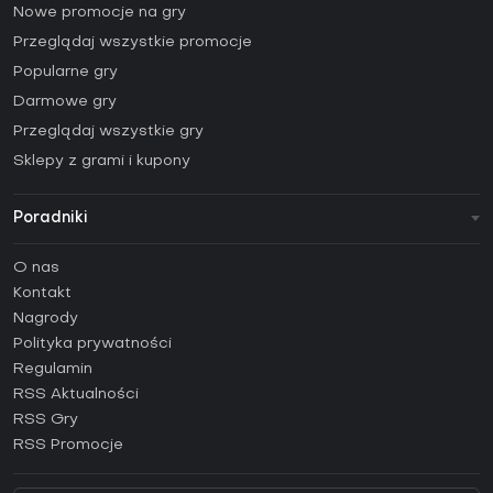
Nowe promocje na gry
Przeglądaj wszystkie promocje
Popularne gry
Darmowe gry
Przeglądaj wszystkie gry
Sklepy z grami i kupony
Poradniki
FAQ
O nas
Poradniki
Kontakt
Jak aktywować klucz Steam (CD Key)?
Nagrody
Jak aktywować klucz Epic Games (CD Key)?
Polityka prywatności
Regulamin
Jak aktywować klucz GOG (CD Key)?
RSS Aktualności
Jak aktywować klucz Ubisoft Connect (CD Key)?
RSS Gry
Jak aktywować klucz EA App (CD Key)?
RSS Promocje
Jak aktywować klucz Battle.net (CD Key)?