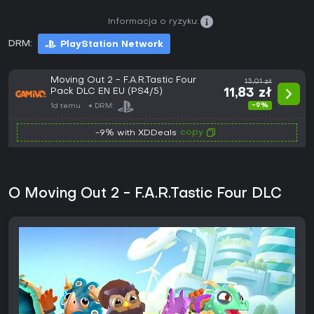
Informacja o ryzyku:
DRM:
PlayStation Network
Moving Out 2 - F.A.R.Tastic Four
13,01 zł
Pack DLC EN EU (PS4/5)
11,83 zł
-9%
1d temu
DRM:
copy
-9% with XDDeals
O Moving Out 2 - F.A.R.Tastic Four DLC