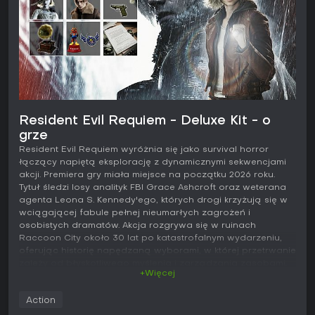
Resident Evil Requiem - Deluxe Kit - o
grze
Resident Evil Requiem wyróżnia się jako survival horror
łączący napiętą eksplorację z dynamicznymi sekwencjami
akcji. Premiera gry miała miejsce na początku 2026 roku.
Tytuł śledzi losy analityk FBI Grace Ashcroft oraz weterana
agenta Leona S. Kennedy'ego, których drogi krzyżują się w
wciągającej fabule pełnej nieumarłych zagrożeń i
osobistych dramatów. Akcja rozgrywa się w ruinach
Raccoon City około 30 lat po katastrofalnym wydarzeniu,
oferując historię napędzaną wyborami, w której przetrwanie
zależy od błyskotliwego myślenia i zarządzania zasobami.
+Więcej
Rozgrywka
Action
W Resident Evil Requiem podstawowa pętla gameplayu