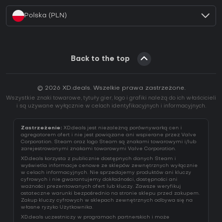
Polska (PLN)
Back to the top
© 2026 XD.deals. Wszelkie prawa zastrzeżone.
Wszystkie znaki towarowe, tytuły gier, logo i grafiki należą do ich właścicieli
i są używane wyłącznie w celach identyfikacyjnych i informacyjnych.
Zastrzeżenie:
XD.deals jest niezależną porównywarką cen i
agregatorem ofert i nie jest powiązane ani wspierane przez Valve
Corporation. Steam oraz logo Steam są znakami towarowymi i/lub
zarejestrowanymi znakami towarowymi Valve Corporation.
XD.deals korzysta z publicznie dostępnych danych Steam i
wyświetla informacje cenowe ze sklepów zewnętrznych wyłącznie
w celach informacyjnych. Nie sprzedajemy produktów ani kluczy
cyfrowych i nie gwarantujemy dokładności, dostępności ani
ważności prezentowanych ofert lub kluczy. Zawsze weryfikuj
ostateczne warunki bezpośrednio na stronie sklepu przed zakupem.
Zakup kluczy cyfrowych w sklepach zewnętrznych odbywa się na
własne ryzyko Użytkownika.
XD.deals uczestniczy w programach partnerskich i może