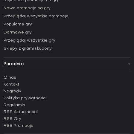
Najlepsze promocje na gry
Nowe promocje na gry
Przeglądaj wszystkie promocje
Popularne gry
Darmowe gry
Przeglądaj wszystkie gry
Sklepy z grami i kupony
Poradniki
FAQ
O nas
Poradniki
Kontakt
Jak aktywować klucz Steam (CD Key)?
Nagrody
Jak aktywować klucz Epic Games (CD Key)?
Polityka prywatności
Regulamin
Jak aktywować klucz GOG (CD Key)?
RSS Aktualności
Jak aktywować klucz Ubisoft Connect (CD Key)?
RSS Gry
Jak aktywować klucz EA App (CD Key)?
RSS Promocje
Jak aktywować klucz Battle.net (CD Key)?