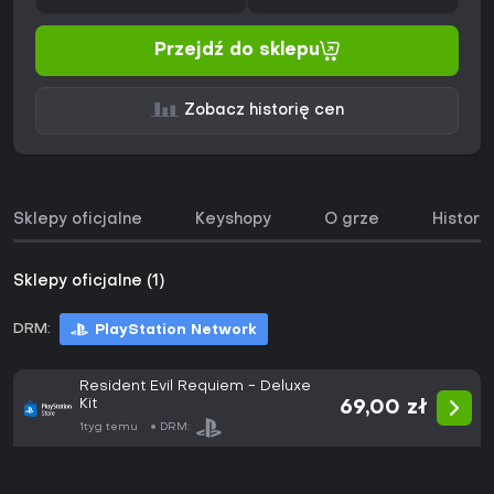
Przejdź do sklepu
Zobacz historię cen
Sklepy oficjalne
Keyshopy
O grze
Histori
Sklepy oficjalne (1)
DRM:
PlayStation Network
Resident Evil Requiem - Deluxe
Kit
69,00 zł
1tyg temu
DRM: