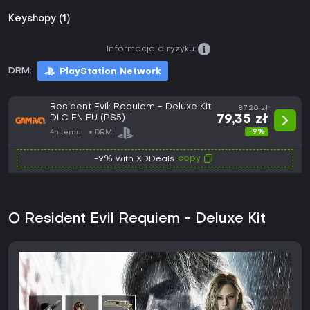
Keyshopy (1)
Informacja o ryzyku:
DRM:
PlayStation Network
Resident Evil: Requiem - Deluxe Kit
87,20 zł
DLC EN EU (PS5)
79,35 zł
-9%
4h temu
DRM:
copy
-9% with XDDeals
O Resident Evil Requiem - Deluxe Kit