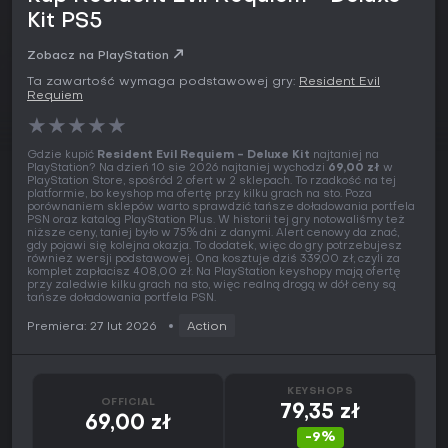
Kit PS5
Zobacz na PlayStation
Ta zawartość wymaga podstawowej gry:
Resident Evil
Requiem
★
★
★
★
★
Gdzie kupić
Resident Evil Requiem - Deluxe Kit
najtaniej na
PlayStation? Na dzień 10 sie 2026 najtaniej wychodzi
69,00 zł
w
PlayStation Store, spośród 2 ofert w 2 sklepach. To rzadkość na tej
platformie, bo keyshop ma ofertę przy kilku grach na sto. Poza
porównaniem sklepów warto sprawdzić tańsze doładowania portfela
PSN oraz katalog PlayStation Plus. W historii tej gry notowaliśmy też
niższe ceny, taniej było w 75% dni z danymi. Alert cenowy da znać,
gdy pojawi się kolejna okazja. To dodatek, więc do gry potrzebujesz
również wersji podstawowej. Ona kosztuje dziś 339,00 zł, czyli za
komplet zapłacisz 408,00 zł. Na PlayStation keyshopy mają ofertę
przy zaledwie kilku grach na sto, więc realną drogą w dół ceny są
tańsze doładowania portfela PSN.
Premiera: 27 lut 2026
Action
KEYSHOPS
OFFICIAL
79,35 zł
69,00 zł
-9%