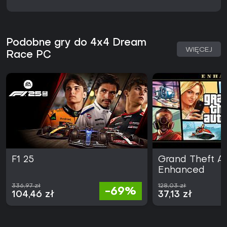
Podobne gry do 4x4 Dream
WIĘCEJ
Race PC
F1 25
Grand Theft A
Enhanced
336,97 zł
128,03 zł
-69%
104,46 zł
37,13 zł