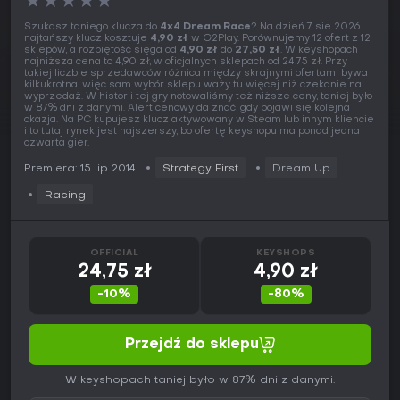
★
★
★
★
★
Szukasz taniego klucza do
4x4 Dream Race
? Na dzień 7 sie 2026
najtańszy klucz kosztuje
4,90 zł
w G2Play. Porównujemy 12 ofert z 12
sklepów, a rozpiętość sięga od
4,90 zł
do
27,50 zł
. W keyshopach
najniższa cena to 4,90 zł, w oficjalnych sklepach od 24,75 zł. Przy
takiej liczbie sprzedawców różnica między skrajnymi ofertami bywa
kilkukrotna, więc sam wybór sklepu waży tu więcej niż czekanie na
wyprzedaż. W historii tej gry notowaliśmy też niższe ceny, taniej było
w 87% dni z danymi. Alert cenowy da znać, gdy pojawi się kolejna
okazja. Na PC kupujesz klucz aktywowany w Steam lub innym kliencie
i to tutaj rynek jest najszerszy, bo ofertę keyshopu ma ponad jedna
czwarta gier.
Premiera: 15 lip 2014
Strategy First
Dream Up
Racing
OFFICIAL
KEYSHOPS
24,75 zł
4,90 zł
-10%
-80%
Przejdź do sklepu
W keyshopach taniej było w 87% dni z danymi.