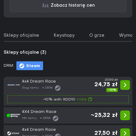
Zobacz historię cen
Sklepy oficjalne
Keyshopy
O grze
Wymaga
Sklepy oficjalne (3)
DRM:
Steam
27,50 zł
4x4 Dream Race
24,75 zł
3tyg temu
DRM:
-10%
copy
-10% with XDD10
4X4 Dream Race
~25,32 zł
14h temu
DRM:
4x4 Dream Race
27,50 zł