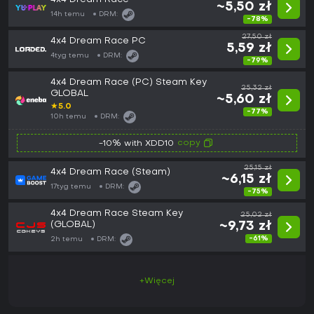
~5,50 zł
14h temu
DRM:
-78%
27,50 zł
4x4 Dream Race PC
5,59 zł
4tyg temu
DRM:
-79%
4x4 Dream Race (PC) Steam Key
25,32 zł
GLOBAL
~5,60 zł
★
5.0
-77%
10h temu
DRM:
copy
-10% with XDD10
25,15 zł
4x4 Dream Race (Steam)
~6,15 zł
17tyg temu
DRM:
-75%
4x4 Dream Race Steam Key
25,02 zł
(GLOBAL)
~9,73 zł
-61%
2h temu
DRM:
+Więcej