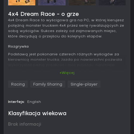
4x4 Dream Race - o grze
4x4 Dream Race to wyścigowa gra na PC, w której kierujesz
potężną monster truckiem 4x4 przez serię rywalizujących ze
sobą wyścigów. Sukces zależy od zajmowanych miejsc,
które decydują o przejściu do kolejnych etapów.
Rozgrywka
Podstawą jest pokonanie czterech różnych wyścigów za
kierownicą monster trucka. Jazda po nawierzchni pozwala
wykorzystać pełną prędkość i moc pojazdu, natomiast
zjazd na pobocze wyraźnie spowalnia. Kluczowe staje się
+Więcej
więc precyzyjne trzymanie się drogi.
Racing
Family Sharing
Single-player
Ścieżkę wyznaczają punkty kontrolne - ominięcie jednego
oznacza karę lub konieczność powtórki, co może
kosztować szansę na awans. Na trasie stale znajdują się
Interfejs:
English
rywale, dając okazję do wyprzedzania lub blokowania w
zależności od pozycji i chwili.
Klasyfikacja wiekowa
Model jazdy 4x4 stawia na pęd i stabilność na asfalcie,
jednocześnie karząc za zboczenie z toru. Aby osiągać
Brak informacji
dobre wyniki, trzeba łączyć dynamiczną jazdę z ostrożnym