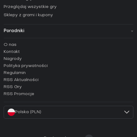
Przeglądaj wszystkie gry
Sklepy z grami i kupony
Poradniki
FAQ
O nas
Poradniki
Kontakt
Jak aktywować klucz Steam (CD Key)?
Nagrody
Jak aktywować klucz Epic Games (CD Key)?
Polityka prywatności
Regulamin
Jak aktywować klucz GOG (CD Key)?
RSS Aktualności
Jak aktywować klucz Ubisoft Connect (CD Key)?
RSS Gry
Jak aktywować klucz EA App (CD Key)?
RSS Promocje
Jak aktywować klucz Battle.net (CD Key)?
Polska (PLN)