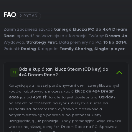
FAQ
9 PYTAŃ
Zanim zaczniesz szukać
taniego klucza PC do 4x4 Dream
Race
, sprawdź najważniejsze informacje. Twórcy:
Dream Up
.
Wydawca:
Strategy First
. Data premiery na PC:
15 lip 2014
.
Gatunki:
Racing
. Kategorie:
Family Sharing
,
Single-player
.
Gdzie kupić tani klucz Steam (CD key) do
Q
4x4 Dream Race?
Korzystając z naszej porównywarki cen i zweryfikowanych
kodów rabatowych, możesz kupić
klucz do 4x4 Dream
Race
już od
4,90 zł
. Ta oferta jest dostępna w
G2Play
i
należy do najtańszych na rynku. Wszystkie klucze na
XD.deals są dostarczane cyfrowo z możliwością
natychmiastowego pobrania po płatności. Ceny
uwzględniają już prowizje i kody promocyjne, więc zawsze
widzisz najniższą cenę 4x4 Dream Race na
PC
. Sprawdź