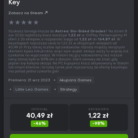
Key
Zobacz na Steam
★
★
★
★
★
Szukasz taniego klucza do
Astrea: Six-Sided Oracles
? Na dzień 8
sie 2026 najtańszy klucz kosztuje
1,22 zł
w G2Play. Porównujemy 41
ofert z 26 sklepów, a rozpiętość sięga od
1,22 zł
do
164,87 zł
. W
keyshopach najniższa cena to 1,22 zł, w oficjalnych sklepach od
40,49 zł. Przy takiej liczbie sprzedawców różnica między skrajnymi
ofertami bywa kilkukrotna, więc sam wybór sklepu waży tu więcej niż
czekanie na wyprzedaż. W historii tej gry notowaliśmy też niższe
ceny, taniej było w 83% dni z danymi. Alert cenowy da znać, gdy
pojawi się kolejna okazja. Na PC kupujesz klucz aktywowany w Steam
lub innym kliencie i to tutaj rynek jest najszerszy, bo ofertę keyshopu
ma ponad jedna czwarta gier.
Premiera: 21 wrz 2023
Akupara Games
Little Leo Games
Strategy
OFFICIAL
KEYSHOPS
40,49 zł
1,22 zł
-46%
-98%