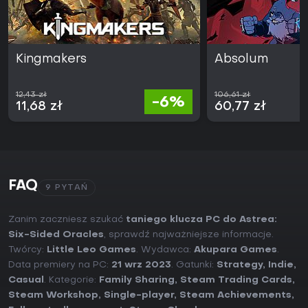
Kingmakers
Absolum
12,43 zł
106,61 zł
-6%
11,68 zł
60,77 zł
FAQ
9 PYTAŃ
Zanim zaczniesz szukać
taniego klucza PC do Astrea:
Six-Sided Oracles
, sprawdź najważniejsze informacje.
Twórcy:
Little Leo Games
. Wydawca:
Akupara Games
.
Data premiery na PC:
21 wrz 2023
. Gatunki:
Strategy
,
Indie
,
Casual
. Kategorie:
Family Sharing
,
Steam Trading Cards
,
Steam Workshop
,
Single-player
,
Steam Achievements
,