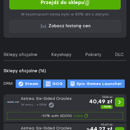
Przejdź do sklepu
W keyshopach taniej było w 83% dni z danymi.
Zobacz historię cen
Sklepy oficjalne
Keyshopy
Pakiety
DLC
Sklepy oficjalne (16)
DRM:
Steam
GOG
Epic Games Launcher
74,99 zł
Astrea: Six-Sided Oracles
40,49 zł
1d temu
DRM:
-46%
copy
-10% with XDD10
93,27 zł
Astrea: Six-Sided Oracles
~44,27 zł