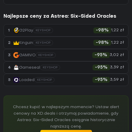
Najlepsze ceny za Astrea: Six-Sided Oracles
1,22 zł
1
G2Play
-98%
KEYSHOP
1,22 zł
2
Kinguin
-98%
KEYSHOP
3,02 zł
3
GAMIVO
-95%
KEYSHOP
3,39 zł
4
Gameseal
-95%
KEYSHOP
3,59 zł
5
Loaded
-95%
KEYSHOP
Chcesz kupić w najlepszym momencie? Ustaw alert
cenowy na XD.deals i otrzymaj powiadomienie, gdy
Astrea: Six-Sided Oracles osiągnie historycznie
najniższą cenę.