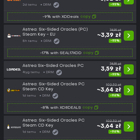
-95%
2d temu
DRM:
copy
-9% with XDDeals
Astrea: Six-Sided Oracles (PC)
74,99 zł
Steam Key - EU
~3,39 zł
-95%
8h temu
DRM:
copy
-17% with SEAL17XDD
74,99 zł
Astrea Six-Sided Oracles PC
3,59 zł
4tyg temu
DRM:
-95%
Astrea: Six-Sided Oracles PC
102,32 zł
Steam CD Key
~3,64 zł
-96%
1d temu
DRM:
copy
-8% with XD8DEALS
Astrea: Six-Sided Oracles PC
102,32 zł
Steam CD Key
~3,64 zł
-96%
1d temu
DRM: