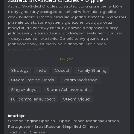
Astrea: Six-Sided Oracles - o grze
Astrea: Six-Sided Oracles to strategiczna gra indie, w której
tradycyjne karty zastąpiono kośćmi w formule roguelike
deck-buildera. Gracz wciela się w jedną z sześciu wyroczni i
przemierza skażone systemy gwiezdne, budując oraz
modyfikując zestawy kości, by oczyścić zagrożenia przy
jednoczesnym zarządzaniu podwójnym systemem obrażeń
- oczyszczenia i skażenia. Całość to wyłącznie tryb
jednoosobowy, skupiony na planowaniu kolejnych
przebiegów na PC.
+Więcej
Rozgrywka
Walka opiera się na rzutach kośćmi z rosnącego zestawu
Strategy
Indie
Casual
Family Sharing
zamiast dobierania kart. Każda kość należy do jednej z
trzech kategorii: bezpieczne, dające przewidywalne,
Steam Trading Cards
Steam Workshop
niewielkie efekty; zrównoważone, łączące stabilne wyniki z
okazjonalnym ryzykiem; oraz ryzykowne, oferujące wysokie
Single-player
Steam Achievements
nagrody kosztem możliwej porażki. Do dyspozycji jest
Full controller support
Steam Cloud
ponad 350 kości, spośród których gracz dobiera te
najlepiej pasujące do wybranego stylu.
Podwójny system obrażeń wpływa na każdą decyzję.
Interfejs:
Oczyszczenie rani przeciwników lub przywraca zdrowie
German
English
Spanish - Spain
French
Japanese
Korean
gracza, natomiast skażenie może zaszkodzić graczowi lub
Portuguese - Brazil
Russian
Simplified Chinese
uleczyć wrogów. Przyjmowanie skażenia aktywuje
Traditional Chinese