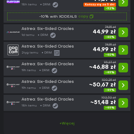
18h temu
DRM:
Kończy się za 5 dni
-52%
copy
-10% with XDDEALS
74,99 zł
Astrea: Six-Sided Oracles
44,99 zł
1d temu
DRM:
-40%
74,99 zł
Astrea: Six-Sided Oracles
44,99 zł
2tyg temu
DRM:
-40%
93,27 zł
Astrea: Six-Sided Oracles
~46,88 zł
19h temu
DRM:
-49%
100,29 zł
Astrea: Six-Sided Oracles
~50,67 zł
19h temu
DRM:
-49%
102,32 zł
Astrea: Six-Sided Oracles
~51,48 zł
18h temu
DRM:
-49%
+Więcej