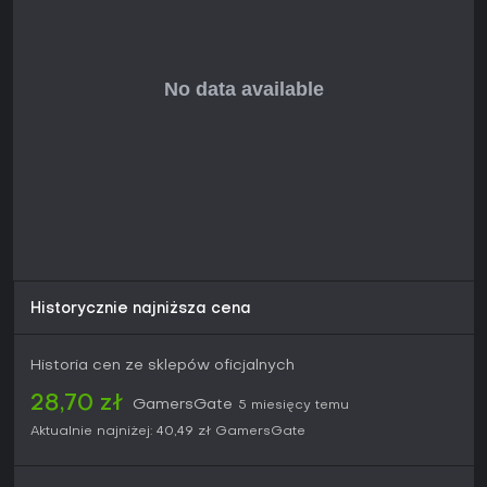
Czy warto zagrać?
Gracze przyjęli grę bardzo pozytywnie, chwaląc
dopracowaną prezentację, napięcie wynikające z decyzji
oraz świeże podejście do konwencji deck-buildera. Premiera
odbyła się we wrześniu 2023 roku, a od tego czasu ukazały
się aktualizacje równoważące rozgrywkę, w tym poprawki
kluczowych działań. Tytuł przypadnie do gustu miłośnikom
przebiegów roguelike, strategicznego zarządzania
zasobami oraz eksperymentowania z systemami ryzyka i
nagrody w trybie jednoosobowym.
Osoby szukające alternatywy dla klasycznych deck-
builderów opartych na kartach znajdą w mechanice kości i
systemie skażenia zupełnie nowe pętle rozgrywki. Sześć
odmiennych wyroczni, rozbudowana personalizacja oraz
regulowany poziom trudności wspierają różne style gry, nie
Historycznie najniższa cena
wymagając wcześniejszego doświadczenia w gatunku. Gra
jest dostępna na PC bez dodatkowych trybów czy
wymagań poza podstawową wersją.
Historia cen ze sklepów oficjalnych
28,70 zł
GamersGate
5 miesięcy temu
Aktualnie najniżej:
40,49 zł
GamersGate