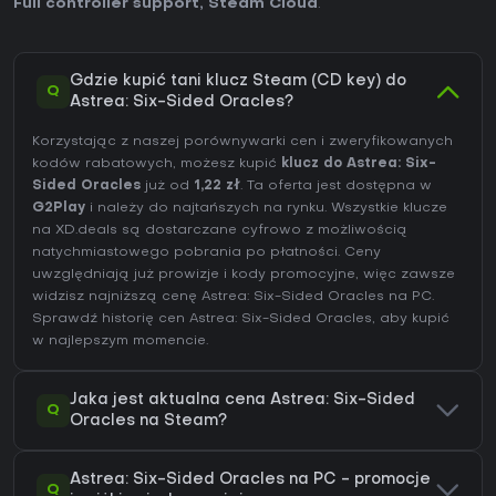
Full controller support
,
Steam Cloud
.
Gdzie kupić tani klucz Steam (CD key) do
Q
Astrea: Six-Sided Oracles?
Korzystając z naszej porównywarki cen i zweryfikowanych
kodów rabatowych, możesz kupić
klucz do Astrea: Six-
Sided Oracles
już od
1,22 zł
. Ta oferta jest dostępna w
G2Play
i należy do najtańszych na rynku. Wszystkie klucze
na XD.deals są dostarczane cyfrowo z możliwością
natychmiastowego pobrania po płatności. Ceny
uwzględniają już prowizje i kody promocyjne, więc zawsze
widzisz najniższą cenę Astrea: Six-Sided Oracles na
PC
.
Sprawdź
historię cen Astrea: Six-Sided Oracles
, aby kupić
w najlepszym momencie.
Jaka jest aktualna cena Astrea: Six-Sided
Q
Oracles na Steam?
Astrea: Six-Sided Oracles na PC - promocje
Q