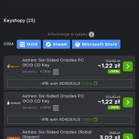
Keyshopy (25)
Informacja o ryzyku:
DRM:
GOG
Steam
Microsoft Store
Astrea: Six-Sided Oracles PC
102,42 zł
GOG CD Key
~1,22 zł
-98%
2d temu
DRM:
copy
-8% with XD8DEALS
Astrea: Six-Sided Oracles PC
102,42 zł
GOG CD Key
~1,22 zł
-98%
2d temu
DRM:
copy
-8% with XD8DEALS
Astrea: Six-Sided Oracles Global
74,99 zł
(Steam)
3,02 zł