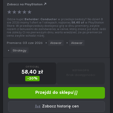
Zobacz na PlayStation
★
★
★
★
★
Gdzie kupić
Beholder: Conductor
w przedsprzedaży? Na dzień 8
sie 2026 mamy 1 ofert w 1 sklepach, najtaniej
58,40 zł
w PlayStation
Store. W przedsprzedaży dostajesz grę w dniu premiery, zwykle
razem z bonusami do zamówienia, w cenie, którą znasz już dziś. Jeśli
nie zależy Ci na pierwszym dniu, warto wiedzieć, że po premierze
cena zwykle schodzi niżej.
Premiera: 03 cze 2026
Alawar
Alawar
Strategy
OFFICIAL
KEYSHOPS
58,40 zł
Brak dostępności
-20%
Przejdź do sklepu
Zobacz historię cen