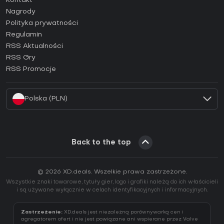
Kontakt
Jak aktywować klucz Steam (CD Key)?
Nagrody
Jak aktywować klucz Epic Games (CD Key)?
Polityka prywatności
Regulamin
Jak aktywować klucz GOG (CD Key)?
RSS Aktualności
Jak aktywować klucz Ubisoft Connect (CD Key)?
RSS Gry
Jak aktywować klucz EA App (CD Key)?
RSS Promocje
Jak aktywować klucz Battle.net (CD Key)?
Polska (PLN)
Back to the top
© 2026 XD.deals. Wszelkie prawa zastrzeżone.
Wszystkie znaki towarowe, tytuły gier, logo i grafiki należą do ich właścicieli
i są używane wyłącznie w celach identyfikacyjnych i informacyjnych.
Zastrzeżenie:
XD.deals jest niezależną porównywarką cen i
agregatorem ofert i nie jest powiązane ani wspierane przez Valve