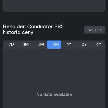
Visit various stations and remote corners of the country.
Make difficult decisions determining the fate of passengers
and your colleagues. What kind of person will you be at the
end of the journey? The choice is yours!
Beholder: Conductor PS5
WIĘCEJ
historia ceny
7D
1M
3M
6M
1Y
2Y
3Y