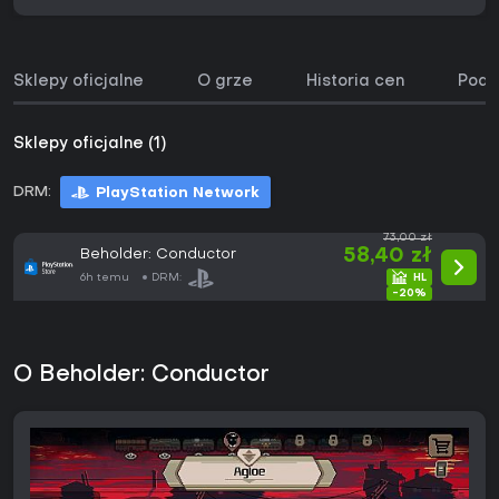
Sklepy oficjalne
O grze
Historia cen
Podo
Sklepy oficjalne (1)
DRM:
PlayStation Network
73,00 zł
Beholder: Conductor
58,40 zł
6h temu
DRM:
-20%
O Beholder: Conductor