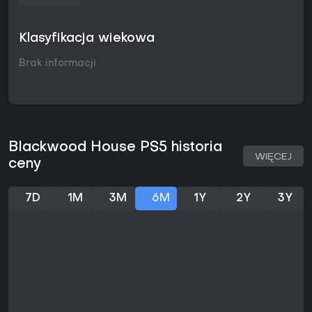
Klasyfikacja wiekowa
Brak informacji
Blackwood House PS5 historia
WIĘCEJ
ceny
7D
1M
3M
6M
1Y
2Y
3Y