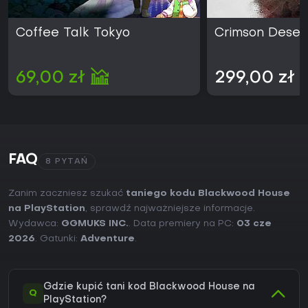
Coffee Talk Tokyo
Crimson Deser
69,00 zł
299,00 zł
FAQ
8 PYTAŃ
Zanim zaczniesz szukać
taniego kodu Blackwood House
na PlayStation
, sprawdź najważniejsze informacje.
Wydawca:
GGMUKS INC.
. Data premiery na PC:
03 cze
2026
. Gatunki:
Adventure
.
Gdzie kupić tani kod Blackwood House na
Q
PlayStation?