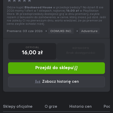
★
★
★
★
★
Gdzie kupić
Blackwood House
w przedsprzedaży? Na dzień 8 sie
2026 mamy 1 ofert w 1 sklepach, najtaniej
16,00 zł
w PlayStation
Store. W przedsprzedaży dostajesz grę w dniu premiery, zwykle
razem z bonusami do zamówienia, w cenie, którą znasz już dziś. Jeśli
nie zależy Ci na pierwszym dniu, warto wiedzieć, że po premierze
cena zwykle schodzi niżej.
Premiera: 03 cze 2026
GGMUKS INC.
Adventure
OFFICIAL
KEYSHOPS
16,00 zł
Brak dostępności
Przejdź do sklepu
Zobacz historię cen
Sklepy oficjalne
O grze
Historia cen
Podo