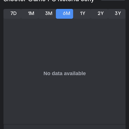
7D
1M
3M
6M
1Y
2Y
3Y