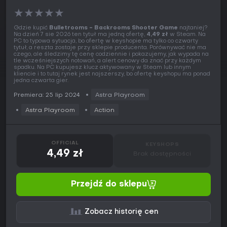
★
★
★
★
★
Gdzie kupić
Bulletrooms - Backrooms Shooter Game
najtaniej?
Na dzień 7 sie 2026 ten tytuł ma jedną ofertę,
4,49 zł
w Steam. Na
PC to typowa sytuacja, bo ofertę w keyshopie ma tylko co czwarty
tytuł, a reszta zostaje przy sklepie producenta. Porównywać nie ma
czego, ale śledzimy tę cenę codziennie i pokazujemy, jak wypada na
tle wcześniejszych notowań, a alert cenowy da znać przy każdym
spadku. Na PC kupujesz klucz aktywowany w Steam lub innym
kliencie i to tutaj rynek jest najszerszy, bo ofertę keyshopu ma ponad
jedna czwarta gier.
Premiera: 25 lip 2024
Astra Playroom
Astra Playroom
Action
OFFICIAL
KEYSHOPS
4,49 zł
Brak dostępności
Przejdź do sklepu
Zobacz historię cen