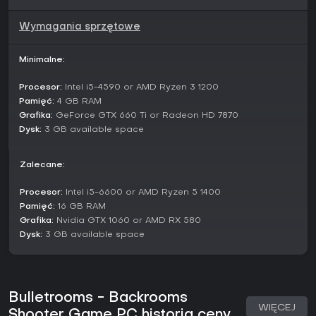
dangerous entities!
Wymagania sprzętowe
Minimalne:
Explore corridors and rooms that shouldn't exist in reality.
Procesor:
Intel i5-4590 or AMD Ryzen 3 1200
The levels available to you are: The Lobby, Habitable
Pamięć:
4 GB RAM
Zone, Pipes, Sublimity, The Windows, The End, Level !
Grafika:
GeForce GTX 660 Ti or Radeon HD 7870
(RUN). Unique dangers and aggressive entities await you
Dysk:
3 GB available space
in each level!
Zalecane:
Procesor:
Intel i5-6600 or AMD Ryzen 5 1400
Pamięć:
16 GB RAM
It is up to you to choose the entities that will populate
Grafika:
Nvidia GTX 1060 or AMD RX 580
the Backrooms. These can be canonical "entities" or
Dysk:
3 GB available space
nextbots They look different, but you can shoot them
anyway!
Bulletrooms - Backrooms
WIĘCEJ
Shooter Game PC historia ceny