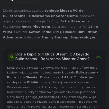
Zanim zaczniesz szukać
taniego klucza PC do
Bulletrooms - Backrooms Shooter Game
, sprawdź
najważniejsze informacje. Twórcy:
Astra Playroom
.
Wydawca:
Astra Playroom
. Data premiery na PC:
25 lip
2024
. Gatunki:
Action
,
Indie
,
RPG
,
Casual
,
Simulation
,
Adventure
. Kategorie:
Family Sharing
,
Single-player
.
Gdzie kupić tani klucz Steam (CD key) do
Q
Bulletrooms - Backrooms Shooter Game?
Korzystając z naszej porównywarki cen i zweryfikowanych
kodów rabatowych, możesz kupić
klucz do Bulletrooms -
Backrooms Shooter Game
już od
4,49 zł
. Ta oferta jest
dostępna w
Steam
i należy do najtańszych na rynku.
Wszystkie klucze na XD.deals są dostarczane cyfrowo z
możliwością natychmiastowego pobrania po płatności.
Ceny uwzględniają już prowizje i kody promocyjne, więc
zawsze widzisz najniższą cenę Bulletrooms - Backrooms
Shooter Game na
PC
. Sprawdź
historię cen Bulletrooms -