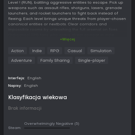
Level ! (RUN), battling aggressive entities to escape. Pick up
weapons such as assault rifles, shotguns, lasers, grenade
launchers, and rocket launchers to fight back instead of
fleeing. Each level brings unique threats from player-chosen
canonical entities or nextbots. Clear corridors and
impossible rooms by unleashing the full arsenal on foes.
Old-school FPS fans who crave direct combat in indie
+Więcej
action adventures will find a solid loop here.
Action
Indie
RPG
Casual
Simulation
Adventure
Family Sharing
Single-player
Bulletrooms is an old-school first-person shooter set in
the Backrooms universe. You need to go through several
levels of Backrooms, your only goal here is to survive and
Interfejs:
English
find a way out. Remember, all levels in Backrooms are
inhabited by dangerous entities, but you don't have to run
Napisy:
English
and hide anymore. Now, you can fight back!
Klasyfikacja wiekowa
Brak informacji
In the mazes of Backrooms you can find an assault rifle,
Overwhelmingly Negative
(5)
shotgun, laser, grenade launcher and rocket launcher.
Steam:
Use this entire arsenal to clear the Backrooms of