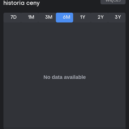
WIĘCEJ
historia ceny
7D
1M
3M
6M
1Y
2Y
3Y