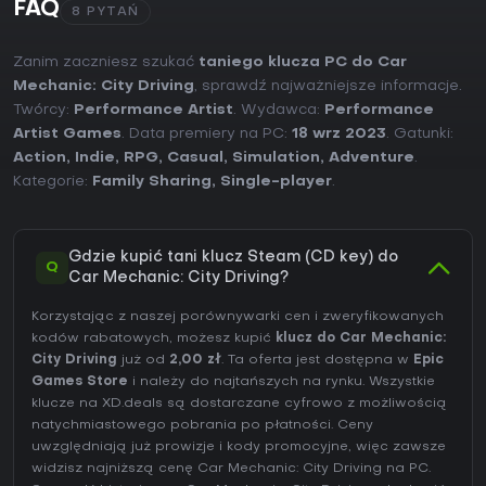
FAQ
8 PYTAŃ
Zanim zaczniesz szukać
taniego klucza PC do Car
Mechanic: City Driving
, sprawdź najważniejsze informacje.
Twórcy:
Performance Artist
. Wydawca:
Performance
Artist Games
. Data premiery na PC:
18 wrz 2023
. Gatunki:
Action
,
Indie
,
RPG
,
Casual
,
Simulation
,
Adventure
.
Kategorie:
Family Sharing
,
Single-player
.
Gdzie kupić tani klucz Steam (CD key) do
Q
Car Mechanic: City Driving?
Korzystając z naszej porównywarki cen i zweryfikowanych
kodów rabatowych, możesz kupić
klucz do Car Mechanic:
City Driving
już od
2,00 zł
. Ta oferta jest dostępna w
Epic
Games Store
i należy do najtańszych na rynku. Wszystkie
klucze na XD.deals są dostarczane cyfrowo z możliwością
natychmiastowego pobrania po płatności. Ceny
uwzględniają już prowizje i kody promocyjne, więc zawsze
widzisz najniższą cenę Car Mechanic: City Driving na
PC
.