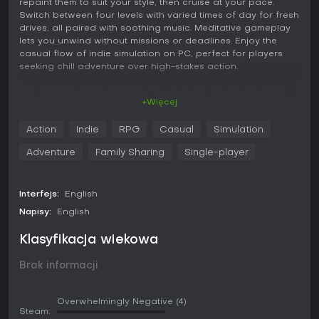
repaint them to suit your style, then cruise at your pace.
Switch between four levels with varied times of day for fresh
drives, all paired with soothing music. Meditative gameplay
lets you unwind without missions or deadlines. Enjoy the
casual flow of indie simulation on PC, perfect for players
seeking chill adventure over high-stakes action.
Car Mechanic: City Driving - This is a city driving simulator
+Więcej
with your own car. Choose one of the cars, modify and
repaint it as you like and hit the road! This game doesn't
Action
Indie
RPG
Casual
Simulation
offer you epic action, there's nowhere to rush and there are
no tasks to complete. Just enjoy driving through the city
Adventure
Family Sharing
Single-player
streets or on a night highway in the middle of the forest and
listen to nice relaxing music.
List Of Features
Interfejs:
English
Napisy:
English
A choice of 10 cars.
Customize and paint your car.
Klasyfikacja wiekowa
Choice of 4 levels with different times of day.
Meditative gameplay and relaxing music.
Brak informacji
Overwhelmingly Negative
(4)
Steam: