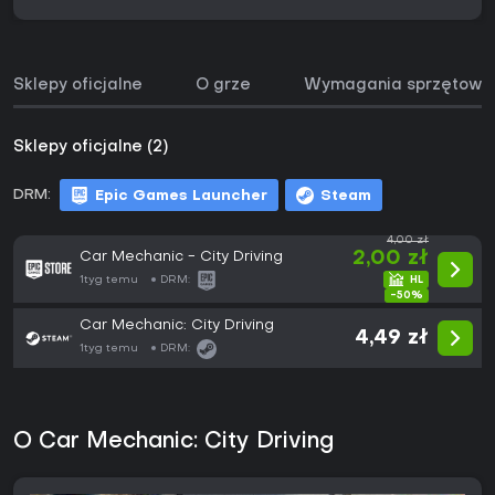
Sklepy oficjalne
O grze
Wymagania sprzętowe
Sklepy oficjalne (2)
DRM:
Epic Games Launcher
Steam
4,00 zł
Car Mechanic - City Driving
2,00 zł
1tyg temu
DRM:
-50%
Car Mechanic: City Driving
4,49 zł
1tyg temu
DRM:
O Car Mechanic: City Driving