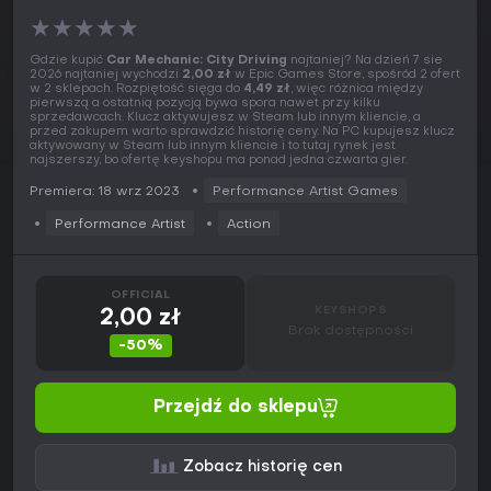
★
★
★
★
★
Gdzie kupić
Car Mechanic: City Driving
najtaniej? Na dzień 7 sie
2026 najtaniej wychodzi
2,00 zł
w Epic Games Store, spośród 2 ofert
w 2 sklepach. Rozpiętość sięga do
4,49 zł
, więc różnica między
pierwszą a ostatnią pozycją bywa spora nawet przy kilku
sprzedawcach. Klucz aktywujesz w Steam lub innym kliencie, a
przed zakupem warto sprawdzić historię ceny. Na PC kupujesz klucz
aktywowany w Steam lub innym kliencie i to tutaj rynek jest
najszerszy, bo ofertę keyshopu ma ponad jedna czwarta gier.
Premiera: 18 wrz 2023
Performance Artist Games
Performance Artist
Action
OFFICIAL
KEYSHOPS
2,00 zł
Brak dostępności
-50%
Przejdź do sklepu
Zobacz historię cen