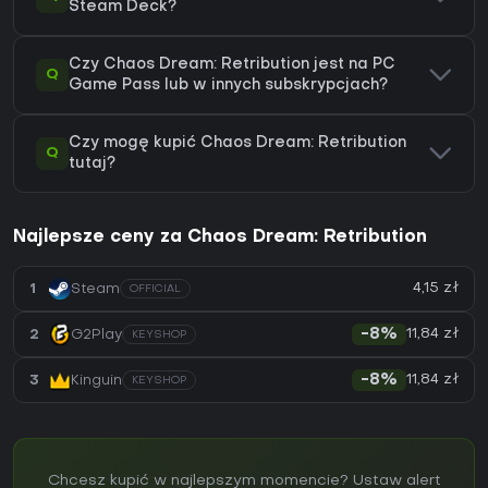
Steam Deck?
Czy Chaos Dream: Retribution jest na PC
Q
Game Pass lub w innych subskrypcjach?
Czy mogę kupić Chaos Dream: Retribution
Q
tutaj?
Najlepsze ceny za Chaos Dream: Retribution
4,15 zł
1
Steam
OFFICIAL
11,84 zł
2
G2Play
-8%
KEYSHOP
11,84 zł
3
Kinguin
-8%
KEYSHOP
Chcesz kupić w najlepszym momencie? Ustaw alert