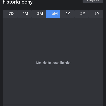
historia ceny
7D
1M
3M
6M
1Y
2Y
3Y