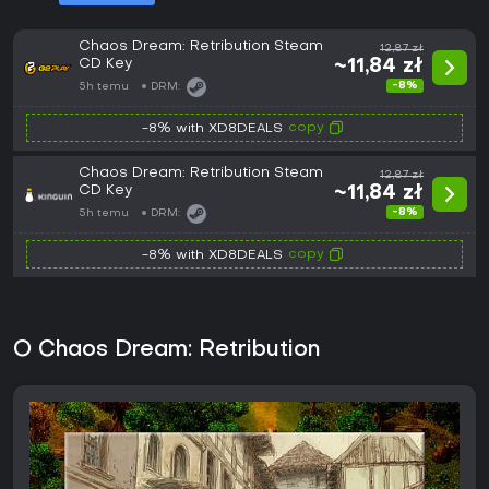
Chaos Dream: Retribution Steam
12,87 zł
CD Key
~11,84 zł
-8%
5h temu
DRM:
copy
-8% with XD8DEALS
Chaos Dream: Retribution Steam
12,87 zł
CD Key
~11,84 zł
-8%
5h temu
DRM:
copy
-8% with XD8DEALS
O Chaos Dream: Retribution