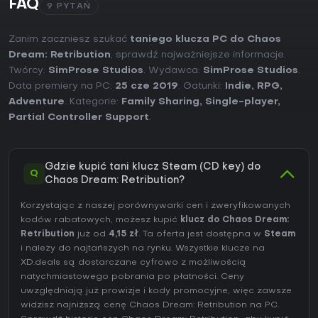
FAQ
9 PYTAŃ
Zanim zaczniesz szukać
taniego klucza PC do Chaos
Dream: Retribution
, sprawdź najważniejsze informacje.
Twórcy:
SimProse Studios
. Wydawca:
SimProse Studios
.
Data premiery na PC:
25 cze 2019
. Gatunki:
Indie
,
RPG
,
Adventure
. Kategorie:
Family Sharing
,
Single-player
,
Partial Controller Support
.
Gdzie kupić tani klucz Steam (CD key) do
Q
Chaos Dream: Retribution?
Korzystając z naszej porównywarki cen i zweryfikowanych
kodów rabatowych, możesz kupić
klucz do Chaos Dream:
Retribution
już od
4,15 zł
. Ta oferta jest dostępna w
Steam
i należy do najtańszych na rynku. Wszystkie klucze na
XD.deals są dostarczane cyfrowo z możliwością
natychmiastowego pobrania po płatności. Ceny
uwzględniają już prowizje i kody promocyjne, więc zawsze
widzisz najniższą cenę Chaos Dream: Retribution na
PC
.