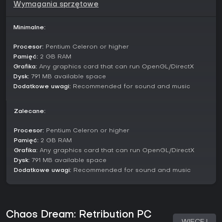
Wymagania sprzętowe
world depth and life.
Full suite of customizable control options with
keyboard/mouse/gamepad.
Minimalne:
Over a dozen different quests, many designed to
interlock to create the storyline.
Procesor:
Pentium Celeron or higher
Full animated sideview battles with over 20 different
Pamięć:
2 GB RAM
skills to try out, and two distinctly different companions
Grafika:
Any graphics card that can run OpenGL/DirectX
you can choose.
Dysk:
791 MB available space
Fullscreen mode from the options, and FPS Sync for
Dodatkowe uwagi:
Recommended for sound and music
monitors.
Over 150 weapons, armor and items in the game, some
randomized with prefixes for strong replayability. Loot
Zalecane:
is also randomized every game.
Both on map and some random encounters for
Procesor:
Pentium Celeron or higher
maximum replayability.
Pamięć:
2 GB RAM
Strong narrative and twists and turns give the game
Grafika:
Any graphics card that can run OpenGL/DirectX
weight.
Dysk:
791 MB available space
Dodatkowe uwagi:
Recommended for sound and music
Chaos Dream: Retribution PC
WIĘCEJ