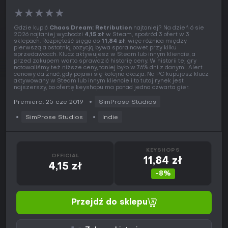
★
★
★
★
★
Gdzie kupić
Chaos Dream: Retribution
najtaniej? Na dzień 6 sie
2026 najtaniej wychodzi
4,15 zł
w Steam, spośród 3 ofert w 3
sklepach. Rozpiętość sięga do
11,84 zł
, więc różnica między
pierwszą a ostatnią pozycją bywa spora nawet przy kilku
sprzedawcach. Klucz aktywujesz w Steam lub innym kliencie, a
przed zakupem warto sprawdzić historię ceny. W historii tej gry
notowaliśmy też niższe ceny, taniej było w 76% dni z danymi. Alert
cenowy da znać, gdy pojawi się kolejna okazja. Na PC kupujesz klucz
aktywowany w Steam lub innym kliencie i to tutaj rynek jest
najszerszy, bo ofertę keyshopu ma ponad jedna czwarta gier.
Premiera: 25 cze 2019
SimProse Studios
SimProse Studios
Indie
KEYSHOPS
OFFICIAL
11,84 zł
4,15 zł
-8%
Przejdź do sklepu