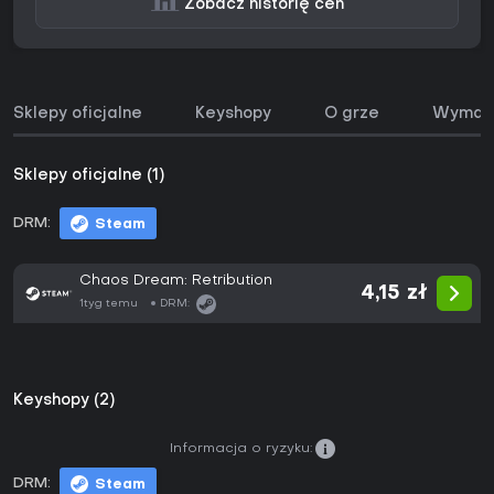
Zobacz historię cen
Sklepy oficjalne
Keyshopy
O grze
Wymaga
Sklepy oficjalne (1)
DRM:
Steam
Chaos Dream: Retribution
4,15 zł
1tyg temu
DRM:
Keyshopy (2)
Informacja o ryzyku:
DRM:
Steam