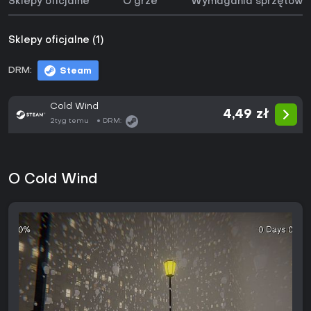
Sklepy oficjalne
O grze
Wymagania sprzętowe
Sklepy oficjalne (1)
DRM:
Steam
Cold Wind
4,49 zł
2tyg temu
DRM:
O Cold Wind