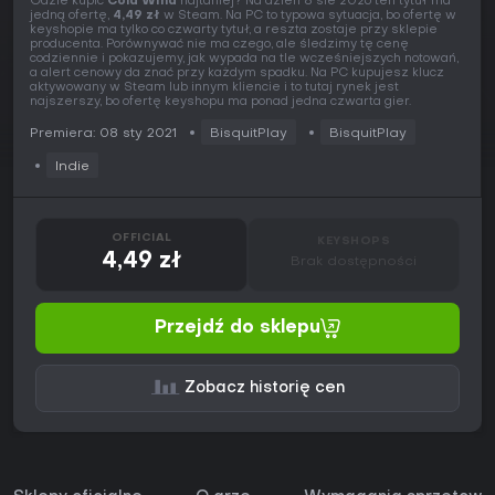
Gdzie kupić
Cold Wind
najtaniej? Na dzień 8 sie 2026 ten tytuł ma
jedną ofertę,
4,49 zł
w Steam. Na PC to typowa sytuacja, bo ofertę w
keyshopie ma tylko co czwarty tytuł, a reszta zostaje przy sklepie
producenta. Porównywać nie ma czego, ale śledzimy tę cenę
codziennie i pokazujemy, jak wypada na tle wcześniejszych notowań,
a alert cenowy da znać przy każdym spadku. Na PC kupujesz klucz
aktywowany w Steam lub innym kliencie i to tutaj rynek jest
najszerszy, bo ofertę keyshopu ma ponad jedna czwarta gier.
Premiera: 08 sty 2021
BisquitPlay
BisquitPlay
Indie
OFFICIAL
KEYSHOPS
4,49 zł
Brak dostępności
Przejdź do sklepu
Zobacz historię cen