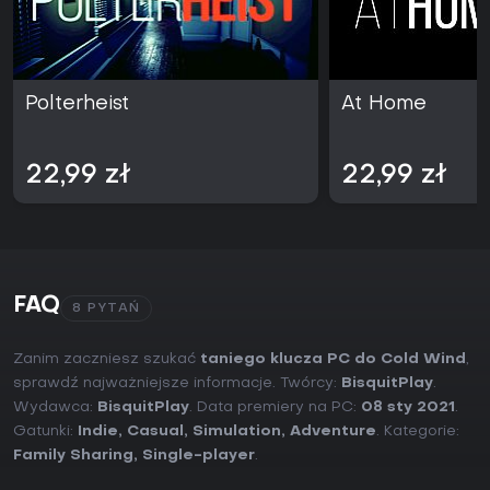
Polterheist
At Home
22,99 zł
22,99 zł
FAQ
8 PYTAŃ
Zanim zaczniesz szukać
taniego klucza PC do Cold Wind
,
sprawdź najważniejsze informacje. Twórcy:
BisquitPlay
.
Wydawca:
BisquitPlay
. Data premiery na PC:
08 sty 2021
.
Gatunki:
Indie
,
Casual
,
Simulation
,
Adventure
. Kategorie:
Family Sharing
,
Single-player
.