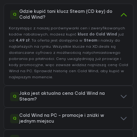
Gdzie kupić tani klucz Steam (CD key) do
Q
Cold Wind?
Korzystając z naszej porównywarki cen i zweryfikowanych
kodów rabatowych, możesz kupić
klucz do Cold Wind
już
od
4,49 zł
. Ta oferta jest dostępna w
Steam
i należy do
najtańszych na rynku. Wszystkie klucze na XD.deals są
dostarczane cyfrowo z możliwością natychmiastowego
pobrania po płatności. Ceny uwzględniają już prowizje i
kody promocyjne, więc zawsze widzisz najniższą cenę Cold
Wind na
PC
. Sprawdź
historię cen Cold Wind
, aby kupić w
najlepszym momencie.
Jaka jest aktualna cena Cold Wind na
Q
Steam?
Cold Wind na PC - promocje i zniżki w
Q
jednym miejscu