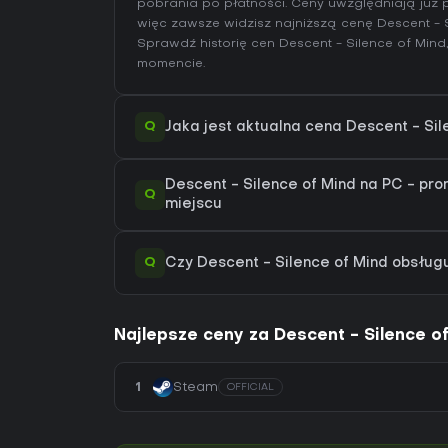
pobrania po płatności. Ceny uwzględniają już p
więc zawsze widzisz najniższą cenę Descent - 
Sprawdź
historię cen Descent - Silence of Mind
momencie.
Q
Jaka jest aktualna cena Descent - Si
Descent - Silence of Mind na PC - pro
Q
miejscu
Q
Czy Descent - Silence of Mind obsłu
Najlepsze ceny za Descent - Silence o
1
Steam
OFFICIAL