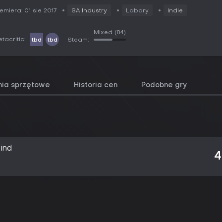
emiera: 01 sie 2017
SA Industry
Labory
Indie
Mixed
(84)
tacritic:
tbd
tbd
Steam:
ia sprzętowe
Historia cen
Podobne gry
ind
4