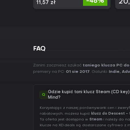
-46%
20,
11,57 zł
FAQ
Zanim zaczniesz szukać
taniego klucza PC do
premiery na PC:
01 sie 2017
. Gatunki:
Indie
,
Adv
Gdzie kupić tani klucz Steam (CD key)
Q
Mind?
Korzystając z naszej porównywarki cen i zwer
rabatowych, możesz kupić
klucz do Descent - 
Ta oferta jest dostępna w
Steam
i należy do na
klucze na XD.deals są dostarczane cyfrowo z