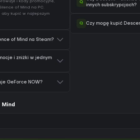
rowizje i kody promocyjne,
Q
innych subskrypcjach?
Silence of Mind na
PC
.
, aby kupić w najlepszym
Q
Czy mogę kupić Descent
lence of Mind na Steam?
mocje i zniżki w jednym
guje GeForce NOW?
f Mind