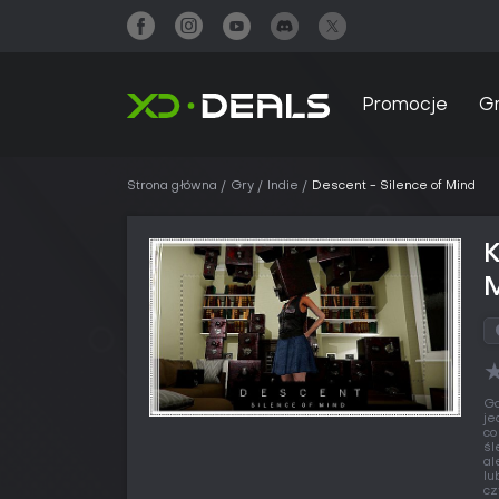
Promocje
G
Strona główna
Gry
Indie
Descent - Silence of Mind
K
Gd
je
co
śl
al
lu
cz