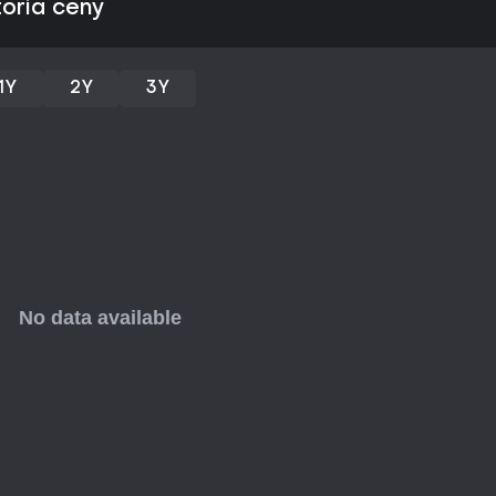
toria ceny
After your first section, somethi
His real world begins to merge wi
1Y
2Y
3Y
In search of his repressed memor
and gradually his fears begin t
escape his own mind.