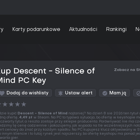
ry
Karty podarunkowe
Aktualności
Rankingi
N
up Descent - Silence of
Zobacz na S
Mind PC Key
Dodaj do wishlisty
Ustaw alert
Mam ją
★
★
★
★
★
zie kupić
Descent - Silence of Mind
najtaniej? Na dzień 8 sie 2026 ten tytuł
dną ofertę,
4,49 zł
w Steam. Na PC to typowa sytuacja, bo ofertę w keyshopie ma
 czwarty tytuł, a reszta zostaje przy sklepie producenta. Porównywać nie ma cz
edzimy tę cenę codziennie i pokazujemy, jak wypada na tle wcześniejszych not
ert cenowy da znać przy każdym spadku. Na PC kupujesz klucz aktywowany w 
b innym kliencie i to tutaj rynek jest najszerszy, bo ofertę keyshopu ma ponad j
warta gier.