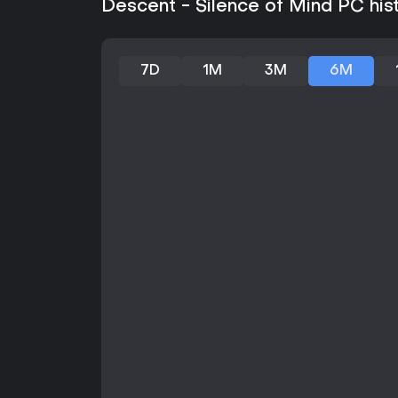
Descent - Silence of Mind PC his
7D
1M
3M
6M