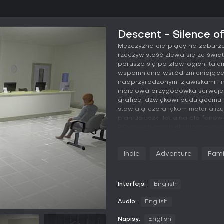
Descent - Silence of
Mężczyzna cierpiący na zaburze
rzeczywistość zlewa się ze świ
porusza się po złowrogich, taje
wspomnienia wśród zmieniającego
nadprzyrodzonymi zjawiskami i 
indie'owa przygodówka serwuje 
grafice, dźwiękowi budującemu 
stawiają czoła lękom materializ
plan ucieczki. Idealna dla fanó
PC-owych grach eksploracyjnyc
Indie
Adventure
Fami
D E S C E N T S i l e n c e o f M i 
Interfejs:
English
is a first-person atmospheric ho
Audio:
English
The player will explore sinister
Napisy:
English
repressed memories to move for