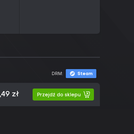
DRM:
Steam
,49 zł
Przejdź do sklepu