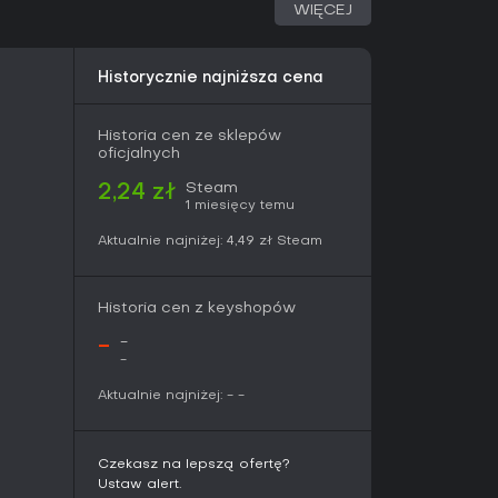
WIĘCEJ
ng drastically changes in your unconscious.
th the spiritual world.
Historycznie najniższa cena
ies, he enters this world,
Historia cen ze sklepów
o become real and he must discover how to
oficjalnych
Steam
2,24 zł
1 miesięcy temu
Aktualnie najniżej:
4,49 zł
Steam
Historia cen z keyshopów
-
-
-
Aktualnie najniżej:
-
-
Czekasz na lepszą ofertę?
Ustaw alert.