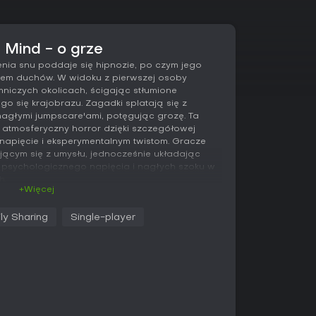
 Mind - o grze
nia snu poddaje się hipnozie, po czym jego
atem duchów. W widoku z pierwszej osoby
mniczych okolicach, ścigając stłumione
 się krajobrazu. Zagadki splatają się z
nagłymi jumpscare'ami, potęgując grozę. Ta
atmosferyczny horror dzięki szczegółowej
napięcie i eksperymentalnym twistom. Gracze
ującym się z umysłu, jednocześnie układając
w psychologicznego napięcia i nagłych szoku w
h.
+Więcej
ly Sharing
Single-player
n d
rror game with experimental elements.
 and mysterious environments in search of
ward.