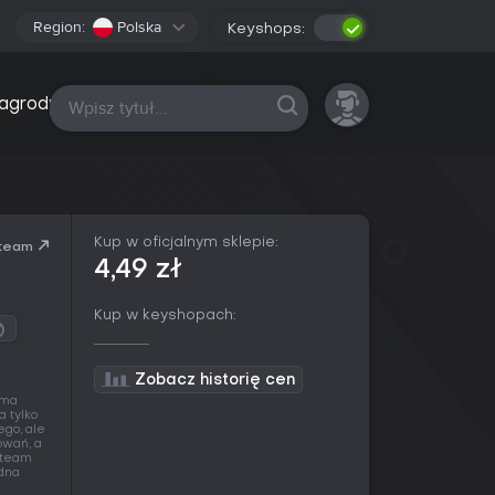
Region:
Polska
Keyshops:
Wszystkie platformy
agrody
Kup w oficjalnym sklepie:
team
4,49 zł
Kup w keyshopach:
Zobacz historię cen
 ma
 tylko
ego, ale
owań, a
Steam
edna