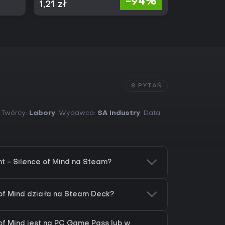
-94%
1,21 zł
2,16 zł
8 PYTAŃ
. Twórcy:
Labory
. Wydawca:
SA Industry
. Data
t - Silence of Mind na Steam?
of Mind działa na Steam Deck?
of Mind jest na PC Game Pass lub w