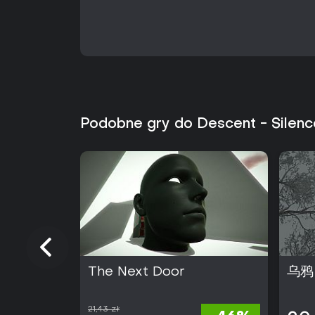
Podobne gry do Descent - Silenc
The Next Door
乌鸦 
21,43 zł