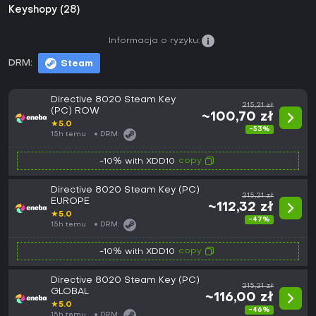
Keyshopy (28)
Informacja o ryzyku:
DRM:
Steam
Directive 8020 Steam Key
215,21 zł
(PC) ROW
~100,70 zł
★
5.0
-53%
15h temu
DRM:
copy
-10% with XDD10
Directive 8020 Steam Key (PC)
215,21 zł
EUROPE
~112,32 zł
★
5.0
-47%
15h temu
DRM:
copy
-10% with XDD10
Directive 8020 Steam Key (PC)
215,21 zł
GLOBAL
~116,00 zł
★
5.0
-46%
15h temu
DRM: