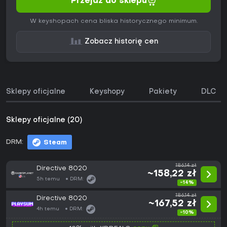
Przejdź do sklepu
W keyshopach cena bliska historycznego minimum.
Zobacz historię cen
Sklepy oficjalne
Keyshopy
Pakiety
DLC
Sklepy oficjalne (20)
DRM:
Steam
186,14 zł
Directive 8020
~158,22 zł
5h temu
DRM:
-14%
186,14 zł
Directive 8020
~167,52 zł
4h temu
DRM:
-10%