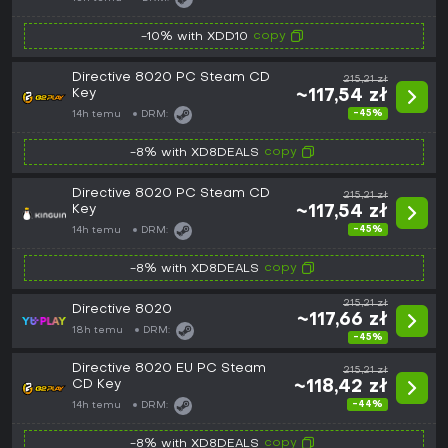
copy
-10% with XDD10
Directive 8020 PC Steam CD
215,21 zł
Key
~117,54 zł
-45%
14h temu
DRM:
copy
-8% with XD8DEALS
Directive 8020 PC Steam CD
215,21 zł
Key
~117,54 zł
-45%
14h temu
DRM:
copy
-8% with XD8DEALS
215,21 zł
Directive 8020
~117,66 zł
18h temu
DRM:
-45%
Directive 8020 EU PC Steam
215,21 zł
CD Key
~118,42 zł
-44%
14h temu
DRM:
copy
-8% with XD8DEALS