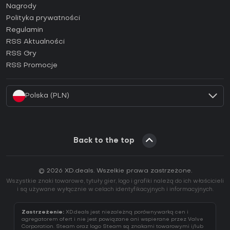
Jak aktywować klucz Steam (CD Key)?
Nagrody
Jak aktywować klucz Epic Games (CD Key)?
Polityka prywatności
Regulamin
Jak aktywować klucz GOG (CD Key)?
RSS Aktualności
Jak aktywować klucz Ubisoft Connect (CD Key)?
RSS Gry
Jak aktywować klucz EA App (CD Key)?
RSS Promocje
Jak aktywować klucz Battle.net (CD Key)?
Polska (PLN)
Back to the top
© 2026 XD.deals. Wszelkie prawa zastrzeżone.
Wszystkie znaki towarowe, tytuły gier, logo i grafiki należą do ich właścicieli
i są używane wyłącznie w celach identyfikacyjnych i informacyjnych.
Zastrzeżenie:
XD.deals jest niezależną porównywarką cen i
agregatorem ofert i nie jest powiązane ani wspierane przez Valve
Corporation. Steam oraz logo Steam są znakami towarowymi i/lub