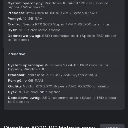
Fanom horrorów z narracją i znaczącymi wyborami
System operacyjny:
Windows 10 64-bit 1909 revision or
higher / Windows 11
Directive 8020 serwuje porywającą mieszankę napięcia i
strategii. Nacisk na zaufanie i uniki idealnie pasuje do
Procesor:
Intel Core i5-8400 / AMD Ryzen 5 1600
miłośników psychologicznej głębi w survivalu.
Pamięć:
16 GB RAM
Grafika:
Nvidia RTX 2070 Super / AMD RX5700 or similar
Jeśli cenisz gry łączące kinową oprawę z interaktywnością,
Dysk:
70 GB available space
ten tytuł trafi w Twój gust, zwłaszcza dzięki opcji co-opu na
Dodatkowe uwagi:
SSD recommended. >Spec is TBD closer
wspólne przeżycia. Jako nadchodząca premiera w
to Release<
pierwszej połowie 2026 roku zapowiada się obiecująco dla
szukających świeżego sci-fi horroru na PC, PS5 czy Xbox
Series X/S.
Zalecane:
System operacyjny:
Windows 10 64-bit 1909 revision or
higher / Windows 11
Procesor:
Intel Core i5-8400 / AMD Ryzen 5 1600
Pamięć:
16 GB RAM
Grafika:
Nvidia RTX 2070 Super / AMD RX5700 or similar
Dysk:
70 GB available space
Dodatkowe uwagi:
SSD recommended. >Spec is TBD closer
to Release<