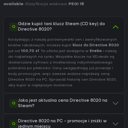
available
. Klasyfikacja wiekowa:
PEGI 18
.
Gdzie kupić tani klucz Steam (CD key) do
Q
Directive 8020?
Korzystając z naszej porównywarki cen i zweryfikowanych
kodów rabatowych, możesz kupić
klucz do Directive 8020
już od
100,70 zł
. Ta oferta jest dostępna w
Eneba
i należy
do najtańszych na rynku. Wszystkie klucze na XD.deals są
dostarczane cyfrowo z możliwością natychmiastowego
pobrania po płatności. Ceny uwzględniają już prowizje i
kody promocyjne, więc zawsze widzisz najniższą cenę
Directive 8020 na
PC
. Sprawdź
historię cen Directive 8020
,
aby kupić w najlepszym momencie.
Jaka jest aktualna cena Directive 8020 na
Q
Steam?
Directive 8020 na PC - promocje i zniżki w
Q
jednym miejscu