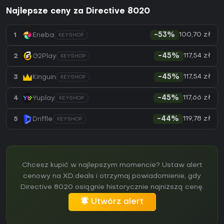
Najlepsze ceny za Directive 8020
100,70 zł
1
Eneba
-53%
KEYSHOP
117,54 zł
2
G2Play
-45%
KEYSHOP
117,54 zł
3
Kinguin
-45%
KEYSHOP
117,66 zł
4
Yuplay
-45%
KEYSHOP
119,78 zł
5
Driffle
-44%
KEYSHOP
Chcesz kupić w najlepszym momencie? Ustaw alert
cenowy na XD.deals i otrzymaj powiadomienie, gdy
Directive 8020 osiągnie historycznie najniższą cenę.
Utwórz alert