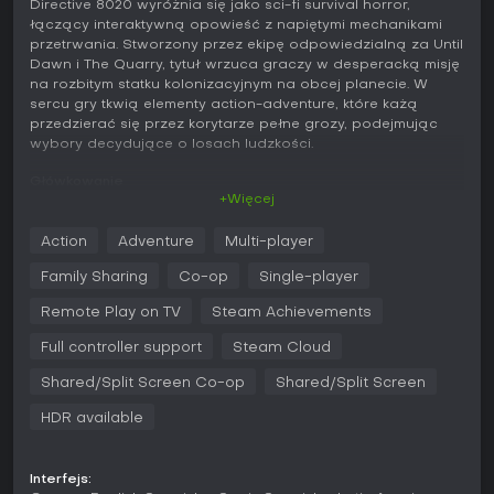
Directive 8020 wyróżnia się jako sci-fi survival horror,
łączący interaktywną opowieść z napiętymi mechanikami
przetrwania. Stworzony przez ekipę odpowiedzialną za Until
Dawn i The Quarry, tytuł wrzuca graczy w desperacką misję
na rozbitym statku kolonizacyjnym na obcej planecie. W
sercu gry tkwią elementy action-adventure, które każą
przedzierać się przez korytarze pełne grozy, podejmując
wybory decydujące o losach ludzkości.
Główkowanie
+Więcej
W Directive 8020 sedno rozgrywki opiera się na przetrwaniu
w czasie rzeczywistym w wrogim otoczeniu. Sterujesz
Action
Adventure
Multi-player
postaciami, które uciekają przed śmiertelnym organizmem
obcym naśladującym ofiary, co wymaga nieustannej
Family Sharing
Co-op
Single-player
czujności i błyskawicznych decyzji. Musisz polegać na
prowizorycznej broni, taktyce skradania i refleksie, by stawić
Remote Play on TV
Steam Achievements
czoła zagrożeniom czającym się w mrocznych korytarzach
Full controller support
Steam Cloud
statku.
Shared/Split Screen Co-op
Shared/Split Screen
Zaufanie odgrywa kluczową rolę - zdolność obcego do
imitowania członków załogi podkopuje relacje i wzmaga
HDR available
paranoję. Wybory w interakcjach kształtują sojusze i finały,
a błędy niosą trwałe konsekwencje. System Turning Points
umożliwia cofanie się, by zmienić ważne decyzje, otwierając
Interfejs:
nowe ścieżki fabularne i liczne zakończenia.