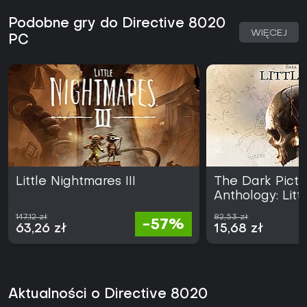
Podobne gry do Directive 8020
WIĘCEJ
PC
Little Nightmares III
The Dark Pictu
Anthology: Lit
147,12 zł
82,53 zł
-57%
63,26 zł
15,68 zł
Aktualności o Directive 8020