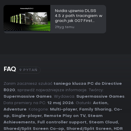
Nvidia ujawnia DLSS
4.5 z path tracingiem w
grach jak 007 First
Light i CONTROL
21tyg temu
Resonant
FAQ
9 PYTAŃ
Zanim zaczniesz szukać
taniego klucza PC do Directive
8020
, sprawdź najważniejsze informacje. Twórcy:
Supermassive Games
. Wydawca:
Supermassive Games
.
Data premiery na PC:
12 maj 2026
. Gatunki:
Action
,
Adventure
. Kategorie:
Multi-player
,
Family Sharing
,
Co-
op
,
Single-player
,
Remote Play on TV
,
Steam
Achievements
,
Full controller support
,
Steam Cloud
,
Shared/Split Screen Co-op
,
Shared/Split Screen
,
HDR