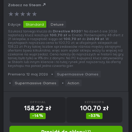
Zobacz na Steam
★
★
★
★
★
Edycje:
Standard
Deluxe
Szukasz taniego klucza do
Directive 8020
? Na dzień 6 sie 2026
najtańszy klucz kosztuje
100,70 zł
w Eneba. Porównujemy 48 ofert z
21 sklepów, a rozpiętość sięga od
100,70 zł
do
260,98 zł
. W
keyshopach najniższa cena to 100,70 zł, w oficjalnych sklepach od
158,22 zł. Przy takiej liczbie sprzedawców różnica między skrajnymi
ofertami bywa kilkukrotna, więc sam wybór sklepu waży tu więcej niż
czekanie na wyprzedaż. Cena należy do najniższych w historii tej gry,
taniej było tylko w 9% dni z danymi. Na PC kupujesz klucz aktywowany
w Steam lub innym kliencie i to tutaj rynek jest najszerszy, bo ofertę
keyshopu ma ponad jedna czwarta gier.
Premiera: 12 maj 2026
Supermassive Games
Supermassive Games
Action
OFFICIAL
KEYSHOPS
158,22 zł
100,70 zł
-14%
-53%