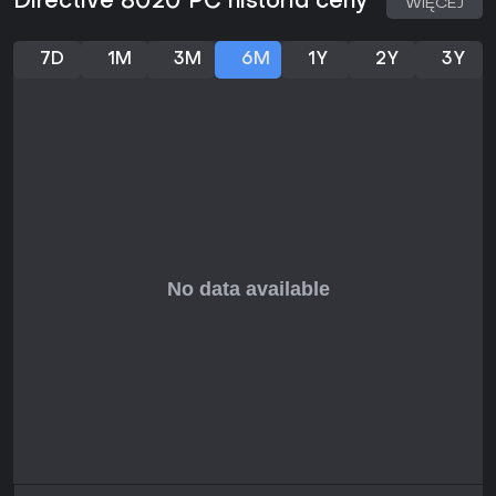
Directive 8020 PC historia ceny
WIĘCEJ
7D
1M
3M
6M
1Y
2Y
3Y