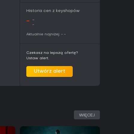
ej działalności zakładu. Wydana w czerwcu 2026
e zwartą rozgrywkę opartą na ponad stu
Historia cen z keyshopów
ków. Osoby szukające klasycznych puzzli z
 znajdą tu dokładnie to, czego oczekują - bez
-
-
-
Aktualnie najniżej:
-
-
Czekasz na lepszą ofertę?
Ustaw alert.
Utwórz alert
WIĘCEJ