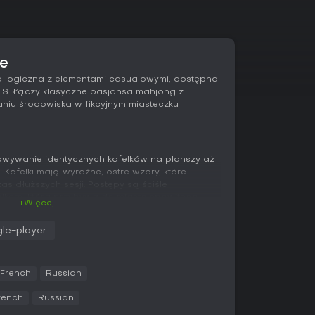
ze
a logiczna z elementami casualowymi, dostępna
|S. Łączy klasyczne pasjansa mahjong z
niu środowiska w fikcyjnym miasteczku
owywanie identycznych kafelków na planszy aż
 Kafelki mają wyraźne, ostre wzory, które
s dłuższych sesji. Postępy są ściśle
alkers, która przybywa do miasta spowitego
+Więcej
rzemysłowymi pochodzącymi od Evil Inc. Każde
l w postaci oczyszczenia rzeki, odnowienia
gle-player
pulacji ryb i raków.
100 poziomów, które stopniowo wprowadzają
ąc jednocześnie klasyczne zasady pasjansa
French
Russian
awia przede wszystkim na uważną obserwację i
 fabularne pojawiają się między etapami,
rench
Russian
 środowiska oraz opór ze strony szefa firmy.