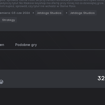
pisz, sprawdź Game Pass, bo przy cenach konsolowych abonament bywa tańszy
jedynczy tytuł. Na Xboksie keyshop ma ofertę przy mniej niż co dziesiątej grze,
nim kupisz, sprawdź, czy tytuł nie wchodzi w Game Pass.
emiera: 03 cze 2026
Jetdogs Studios
Jetdogs Studios
Strategy
cen
Podobne gry
32