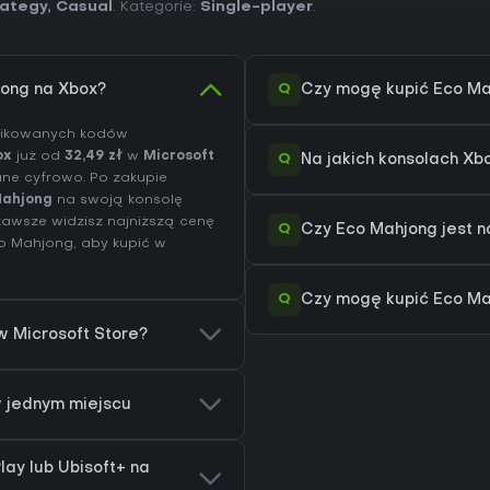
rategy
,
Casual
. Kategorie:
Single-player
.
Q
jong na Xbox?
Czy mogę kupić Eco Ma
yfikowanych kodów
ox
już od
32,49 zł
w
Microsoft
Q
Na jakich konsolach X
ane cyfrowo. Po zakupie
Mahjong
na swoją konsolę
zawsze widzisz najniższą cenę
Q
Czy Eco Mahjong jest 
co Mahjong
, aby kupić w
Q
Czy mogę kupić Eco Ma
w Microsoft Store?
 w jednym miejscu
ay lub Ubisoft+ na