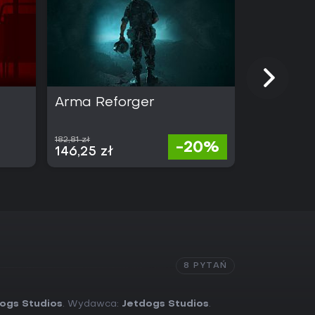
Arma Reforger
PJ Masks
Mighty A
182,81 zł
-20%
184,99 
146,25 zł
8 PYTAŃ
ogs Studios
. Wydawca:
Jetdogs Studios
.