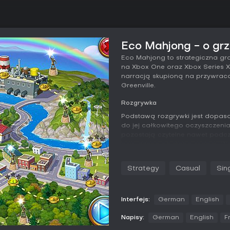
Eco Mahjong - o gr
Eco Mahjong to strategiczna gr
na Xbox One oraz Xbox Series X
narracją skupioną na przywraca
Greenville.
Rozgrywka
Podstawą rozgrywki jest dopas
do jej całkowitego oczyszczenia.
pozostają czytelne nawet podcza
powiązane z historią rodziny W
smogiem i zanieczyszczeniami p
udane dopasowanie przybliża ce
Strategy
Casual
Sin
roślinności oraz przywrócenia po
Gracz przechodzi przez ponad 
nowe układy planszy, zachowuj
Interfejs:
German
English
mahjong. Tryb jednoosobowy st
rozpoznawanie wzorów. Elementy
Napisy:
German
English
F
ukazując efekty działań na rzecz