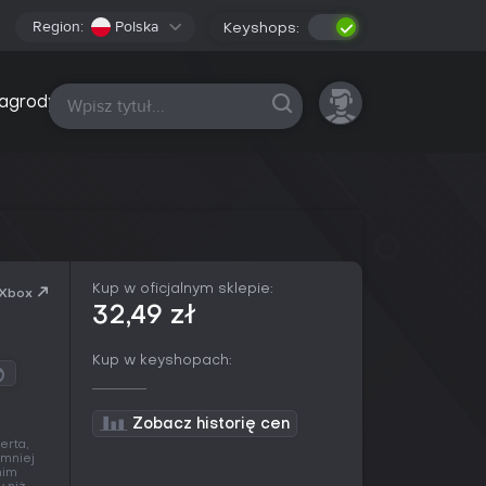
Region:
Polska
Keyshops:
Wszystkie platformy
agrody
Kup w oficjalnym sklepie:
 Xbox
32,49 zł
Kup w keyshopach:
Zobacz historię cen
erta,
 mniej
nim