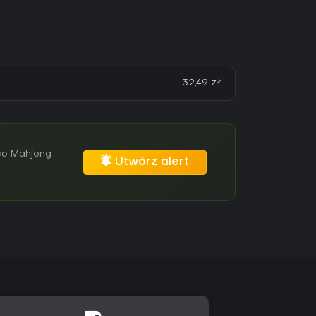
32,49 zł
co Mahjong
Utwórz alert