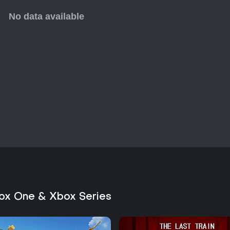
stawu czy zatrzymanie szkodliw
roku na platformy Xbox, oferuj
poziomach dopasowywania kafel
lekkim przesłaniem ekologicznym
dodatkowych komplikacji.
ox One & Xbox Series