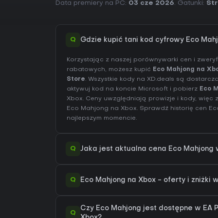
Data premiery na PC:
03 cze 2026
. Gatunki:
St
Q
Gdzie kupić tani kod cyfrowy Eco Mah
Korzystając z naszej porównywarki cen i zwer
rabatowych, możesz kupić
Eco Mahjong na Xb
Store
. Wszystkie kody na XD.deals są dostarcz
aktywuj kod na koncie Microsoft i pobierz
Eco 
Xbox. Ceny uwzględniają prowizje i kody, więc 
Eco Mahjong na
Xbox
. Sprawdź
historię cen E
najlepszym momencie.
Q
Jaka jest aktualna cena Eco Mahjong 
Q
Eco Mahjong na Xbox - oferty i zniżki
Czy Eco Mahjong jest dostępne w EA Pl
Q
Xbox?