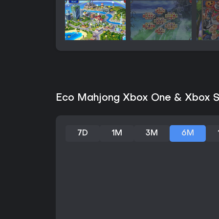
Eco Mahjong Xbox One & Xbox Se
7D
1M
3M
6M