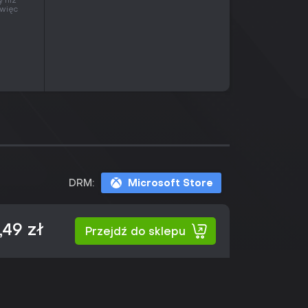
 niż
 więc
DRM:
Microsoft Store
,49 zł
Przejdź do sklepu