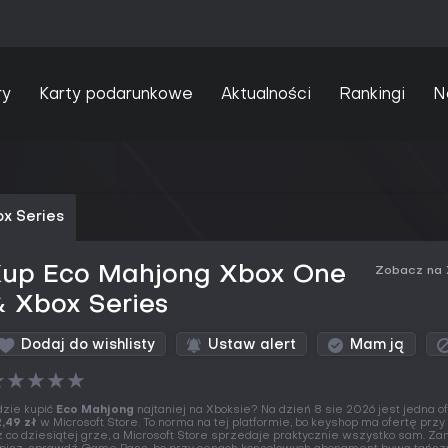
ry
Karty podarunkowe
Aktualności
Rankingi
N
x Series
Kup Eco Mahjong Xbox One
Zobacz na
 Xbox Series
Dodaj do wishlisty
Ustaw alert
Mam ją
★
★
★
★
★
zie kupić
Eco Mahjong
najtaniej na Xboksie? Na dzień 8 sie 2026 jest jedna of
,49 zł
w Microsoft Store. To norma na tej platformie, bo keyshop ma ofertę przy
ż co dziesiątej grze, a Microsoft Store sprzedaje praktycznie wszystko sam. Za