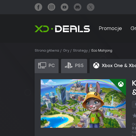
Promocje
G
Strona główna
Gry
Strategy
Eco Mahjong
PC
PS5
Xbox One & Xbo
&
Gd
32
ni