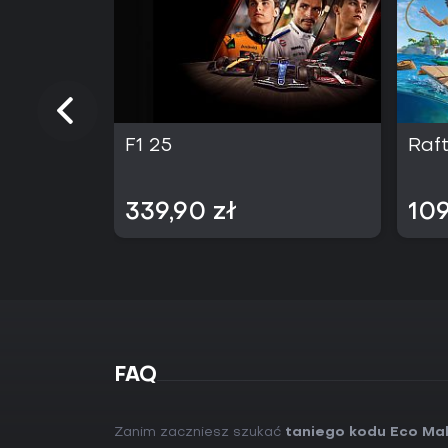
F1 25
Raf
339,90 zł
109
FAQ
Zanim zaczniesz szukać
taniego kodu Eco Ma