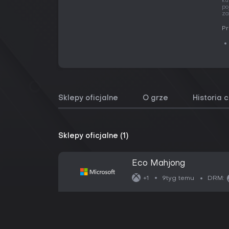
ku
po
za
Pr
Sklepy oficjalne
O grze
Historia 
Sklepy oficjalne (1)
Eco Mahjong
9tyg temu
+1
DRM: