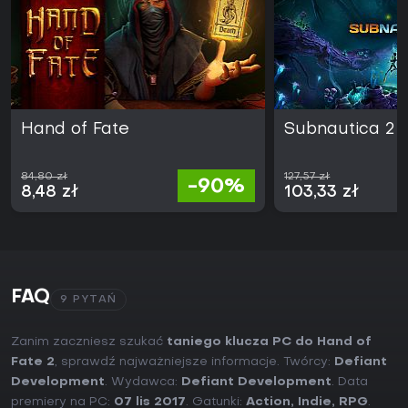
Hand of Fate
Subnautica 2
84,80 zł
127,57 zł
-90%
8,48 zł
103,33 zł
FAQ
9 PYTAŃ
Zanim zaczniesz szukać
taniego klucza PC do Hand of
Fate 2
, sprawdź najważniejsze informacje. Twórcy:
Defiant
Development
. Wydawca:
Defiant Development
. Data
premiery na PC:
07 lis 2017
. Gatunki:
Action
,
Indie
,
RPG
.