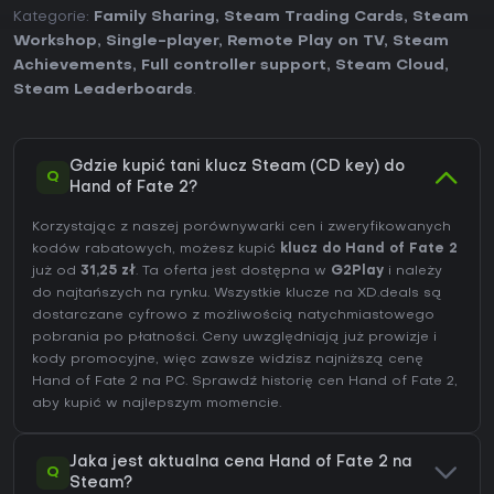
Kategorie:
Family Sharing
,
Steam Trading Cards
,
Steam
Workshop
,
Single-player
,
Remote Play on TV
,
Steam
Achievements
,
Full controller support
,
Steam Cloud
,
Steam Leaderboards
.
Gdzie kupić tani klucz Steam (CD key) do
Q
Hand of Fate 2?
Korzystając z naszej porównywarki cen i zweryfikowanych
kodów rabatowych, możesz kupić
klucz do Hand of Fate 2
już od
31,25 zł
. Ta oferta jest dostępna w
G2Play
i należy
do najtańszych na rynku. Wszystkie klucze na XD.deals są
dostarczane cyfrowo z możliwością natychmiastowego
pobrania po płatności. Ceny uwzględniają już prowizje i
kody promocyjne, więc zawsze widzisz najniższą cenę
Hand of Fate 2 na
PC
. Sprawdź
historię cen Hand of Fate 2
,
aby kupić w najlepszym momencie.
Jaka jest aktualna cena Hand of Fate 2 na
Q
Steam?