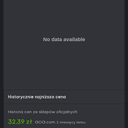
umiejętności. Gra jest dostępna jako skończona produkcja,
bez sezonowych aktualizacji czy elementów live-service.
Historycznie najniższa cena
Historia cen ze sklepów oficjalnych
32,39 zł
GOG.com
2 miesięcy temu