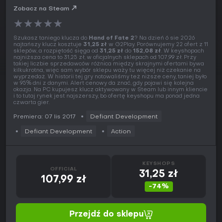
Zobacz na Steam
★
★
★
★
★
Szukasz taniego klucza do
Hand of Fate 2
? Na dzień 6 sie 2026
najtańszy klucz kosztuje
31,25 zł
w G2Play. Porównujemy 22 ofert z 11
sklepów, a rozpiętość sięga od
31,25 zł
do
152,08 zł
. W keyshopach
najniższa cena to 31,25 zł, w oficjalnych sklepach od 107,99 zł. Przy
takiej liczbie sprzedawców różnica między skrajnymi ofertami bywa
kilkukrotna, więc sam wybór sklepu waży tu więcej niż czekanie na
wyprzedaż. W historii tej gry notowaliśmy też niższe ceny, taniej było
w 95% dni z danymi. Alert cenowy da znać, gdy pojawi się kolejna
okazja. Na PC kupujesz klucz aktywowany w Steam lub innym kliencie
i to tutaj rynek jest najszerszy, bo ofertę keyshopu ma ponad jedna
czwarta gier.
Premiera: 07 lis 2017
Defiant Development
Defiant Development
Action
KEYSHOPS
OFFICIAL
31,25 zł
107,99 zł
-74%
Przejdź do sklepu