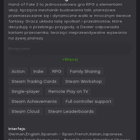
Hand of Fate 2 to jednoosobowa gra RPG z elementami
akcji, łącząca mechaniki budowania talii, planszowe
przemieszczanie się i dynamiczne walki w mrocznym świecie
fantasy. Gracz układa talię spotkań i przedmiotów, które
decydują o przebiegu przygody, a Dealer odpowiada
kartami przeciwnika, tworząc nieprzewidywalne wyzwania
na żywej planszy.
Rozgrywka
Podstawą rozgrywki jest budowanie talii i poruszanie się po
+Więcej
planszy. Zarówno gracz, jak i Dealer wybierają karty, które
tworzą pola planszy, przez którą musi przejść bohater. Ruch
Action
Indie
RPG
Family Sharing
odkrywa wydarzenia - wybory fabularne, nagrody,
zagrożenia lub bezpośrednią walkę. Zapasy jedzenia
Steam Trading Cards
Steam Workshop
ograniczają zasięg wyprawy, a ich wyczerpanie powoduje
stopniową utratę zdrowia, wprowadzając zarządzanie
Single-player
Remote Play on TV
zasobami do każdej próby. Śmierć oznacza powrót na
Steam Achievements
Full controller support
początek poziomu, co zachęca do starannego
przygotowania i dostosowywania strategii.
Steam Cloud
Steam Leaderboards
Walka przechodzi w tryb akcji trzecioosobowej, gdy karty
tego wymagają. Broń obejmuje szybkie sztylety do walki
Interfejs:
oburącz, ciężkie młoty dwuręczne i wiele innych, a licznik
German
English
Spanish - Spain
French
Italian
Japanese
combo pozwala na potężne ataki specjalne. Nowe kolory