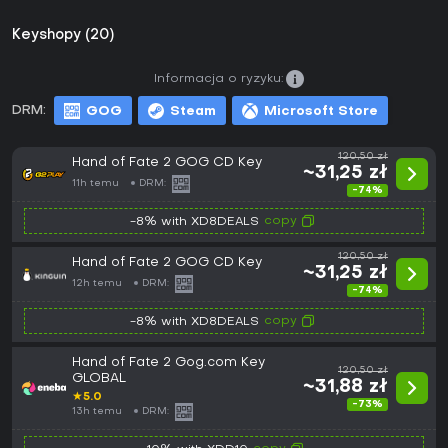
Keyshopy (20)
Informacja o ryzyku:
DRM:
GOG
Steam
Microsoft Store
120,50 zł
Hand of Fate 2 GOG CD Key
~31,25 zł
11h temu
DRM:
-74%
copy
-8% with XD8DEALS
120,50 zł
Hand of Fate 2 GOG CD Key
~31,25 zł
12h temu
DRM:
-74%
copy
-8% with XD8DEALS
Hand of Fate 2 Gog.com Key
120,50 zł
GLOBAL
~31,88 zł
★
5.0
-73%
13h temu
DRM: