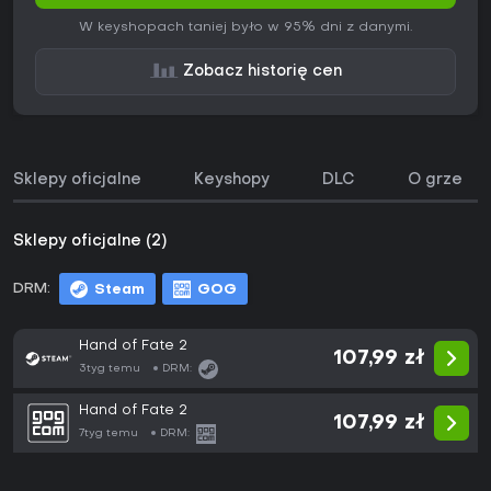
W keyshopach taniej było w 95% dni z danymi.
Zobacz historię cen
Sklepy oficjalne
Keyshopy
DLC
O grze
Sklepy oficjalne (2)
DRM:
Steam
GOG
Hand of Fate 2
107,99 zł
3tyg temu
DRM:
Hand of Fate 2
107,99 zł
7tyg temu
DRM: