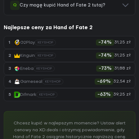
Q
Czy mogę kupić Hand of Fate 2 tutaj?
Najlepsze ceny za Hand of Fate 2
31,25 zł
1
G2Play
-74%
KEYSHOP
31,25 zł
2
Kinguin
-74%
KEYSHOP
31,88 zł
3
Eneba
-73%
KEYSHOP
32,54 zł
4
Gameseal
-69%
KEYSHOP
39,25 zł
5
Difmark
-63%
KEYSHOP
Chcesz kupić w najlepszym momencie? Ustaw alert
cenowy na XD.deals i otrzymaj powiadomienie, gdy
Hand of Fate 2 osiągnie historycznie najniższą cenę.