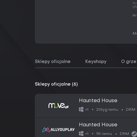
ku
of
Pr
Me
Sklepy oficjalne
Keyshopy
O grze
Sklepy oficjalne (6)
Haunted House
20tyg temu
+1
DRM:
Haunted House
11h temu
+1
DRM: