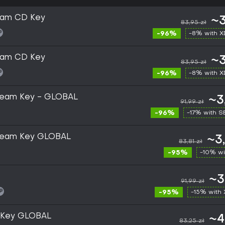
eam CD Key
~3
83,95 zł
-96%
-8% with 
eam CD Key
~3
83,95 zł
-96%
-8% with 
team Key - GLOBAL
~3
91,99 zł
-96%
-17% with 
team Key GLOBAL
~3
83,81 zł
-95%
-10% wi
~3
91,99 zł
-95%
-15% with
 Key GLOBAL
~4
83,25 zł