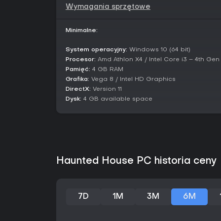
Wymagania sprzętowe
Minimalne:
System operacyjny:
Windows 10 (64 bit)
Procesor:
Amd Athlon X4 / Intel Core i3 – 4th Gen
Pamięć:
4 GB RAM
Grafika:
Vega 8 / Intel HD Graphics
DirectX:
Version 11
Dysk:
4 GB available space
Haunted House PC historia ceny
7D
1M
3M
6M