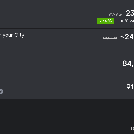
23
91,99 zł
-74%
-10% wi
 your City
~24
42,94 zł
84,
91
D