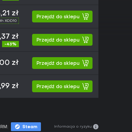
,21 zł
Przejdź do sklepu
th XDD10
,37 zł
Przejdź do sklepu
-43%
00 zł
Przejdź do sklepu
,99 zł
Przejdź do sklepu
Informacja o ryzyku:
RM:
Steam