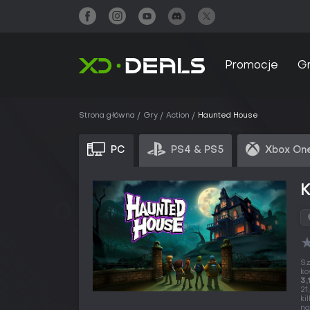
Promocje
G
Strona główna
Gry
Action
Haunted House
PC
PS4 & PS5
Xbox One
Sz
ko
3,
21
ki
na