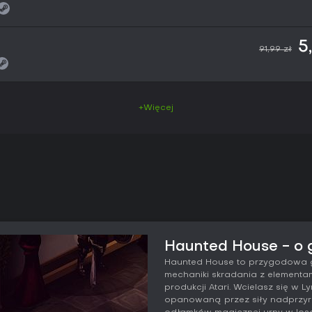
5
91,99 zł
+Więcej
Haunted House - o 
Haunted House to przygodowa g
mechaniki skradania z elementam
produkcji Atari. Wcielasz się w 
opanowaną przez siły nadprzyr