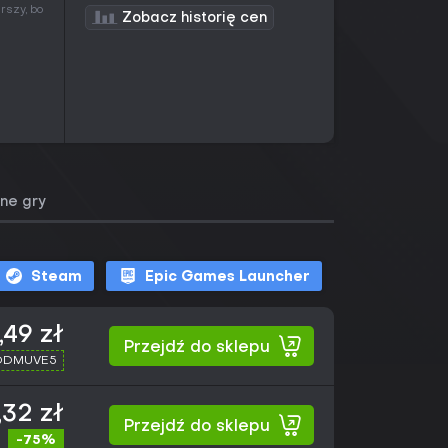
rszy, bo
Zobacz historię cen
ne gry
Steam
Epic Games Launcher
,49 zł
Przejdź do sklepu
XDDMUVE5
,32 zł
Przejdź do sklepu
-75%