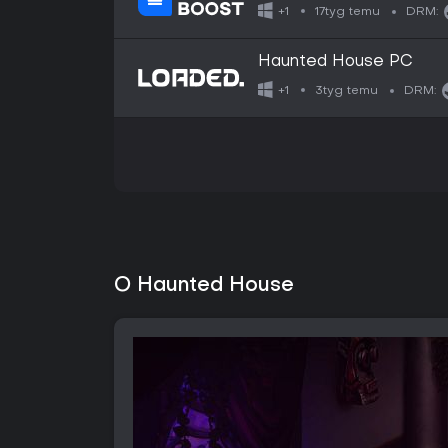
17tyg temu
+1
DRM:
Haunted House PC
3tyg temu
+1
DRM:
O Haunted House