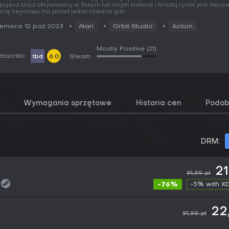
pujesz klucz aktywowany w Steam lub innym kliencie i to tutaj rynek jest najsze
ertę keyshopu ma ponad jedna czwarta gier.
emiera: 12 paź 2023
Atari
Orbit Studio
Action
Mostly Positive
(21)
tacritic:
tbd
6.0
Steam:
Wymagania sprzętowe
Historia cen
Podob
DRM:
21
91,99 zł
-76%
-5% with 
22
91,99 zł