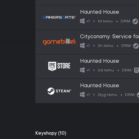
Haunted House
1d temu
+1
DRM:
Cityconomy: Service for
2h temu
+1
DRM:
Haunted House
6d temu
+1
DRM:
Haunted House
2tyg temu
+1
DRM:
Keyshopy (10)