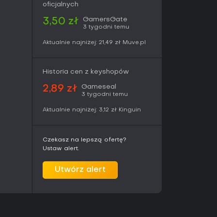
oficjalnych
gustu graczom ceniącym metodyczne skradanie
GamersGate
pową dla roguelite oraz lekkimi motywami grozy.
3,50 zł
3 tygodni temu
a szeroką publiczność, w tym młodszych graczy,
dzięki nieprzewidywalnym spotkaniom. Gra
Aktualnie najniżej:
21,49 zł
Muve.pl
zytywne" na podstawie skromnej liczby recenzji
tysfakcjonujący progres i regrywalność.
ku 2023 roku i nadal otrzymuje wsparcie w
Historia cen z keyshopów
kcji. Dostępność na PC czyni go atrakcyjnym
Gameseal
2,89 zł
ych przygodówek akcji szukających
3 tygodni temu
ego doświadczenia opartego na eksploracji i
micznej akcji. Najwięcej satysfakcji znajdą tu
Aktualnie najniżej:
3,12 zł
Kinguin
 strategie w kolejnych podejściach.
Czekasz na lepszą ofertę?
Ustaw alert.
Utwórz alert