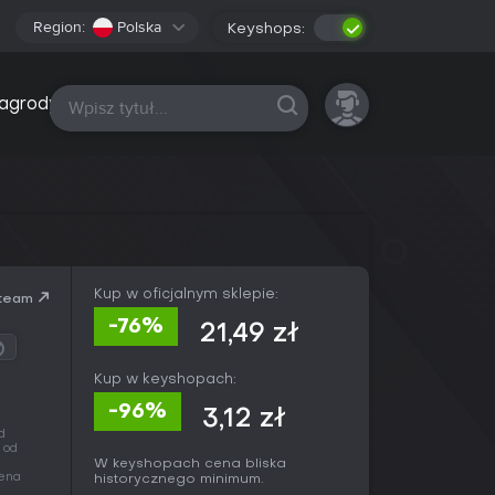
Region:
Polska
Keyshops:
Wszystkie platformy
agrody
Kup w oficjalnym sklepie:
team
-76%
21,49 zł
Kup w keyshopach:
-96%
3,12 zł
d
 od
W keyshopach cena bliska
Cena
historycznego minimum.