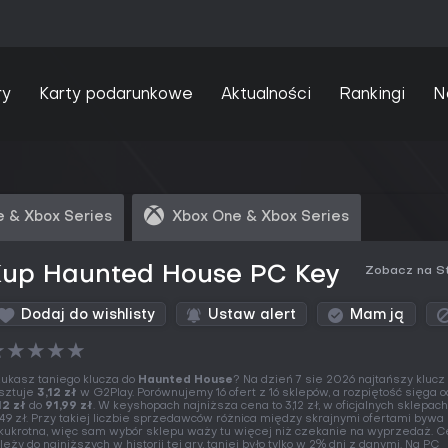
ry
Karty podarunkowe
Aktualności
Rankingi
N
 & Xbox Series
Xbox One & Xbox Series
Kup Haunted House PC Key
Zobacz na S
Dodaj do wishlisty
Ustaw alert
Mam ją
★
★
★
★
★
ukasz taniego klucza do
Haunted House
? Na dzień 7 sie 2026 najtańszy klucz
sztuje
3,12 zł
w G2Play. Porównujemy 16 ofert z 16 sklepów, a rozpiętość sięga o
12 zł
do
91,99 zł
. W keyshopach najniższa cena to 3,12 zł, w oficjalnych sklepach
,49 zł. Przy takiej liczbie sprzedawców różnica między skrajnymi ofertami bywa
lkukrotna, więc sam wybór sklepu waży tu więcej niż czekanie na wyprzedaż. 
leży do najniższych w historii tej gry, taniej było tylko w 2% dni z danymi. Na PC