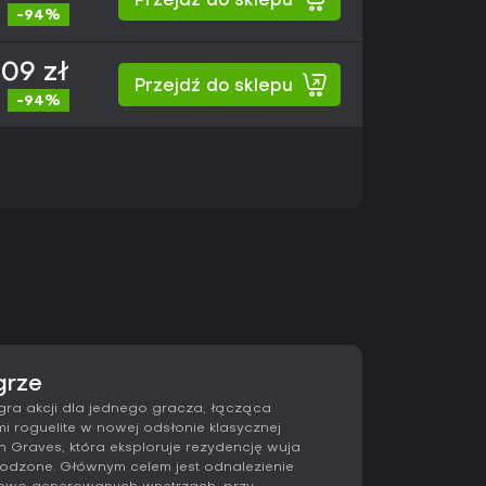
Przejdź do sklepu
-94%
,09 zł
Przejdź do sklepu
-94%
grze
ra akcji dla jednego gracza, łącząca
i roguelite w nowej odsłonie klasycznej
Lyn Graves, która eksploruje rezydencję wuja
odzone. Głównym celem jest odnalezienie