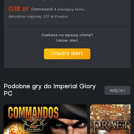
0,18 zł
Gameseal
4 miesięcy temu
Aktualnie najniżej:
3,17 zł
Eneba
Czekasz na lepszą ofertę?
Ustaw alert.
Utwórz alert
Podobne gry do Imperial Glory
WIĘCEJ
PC