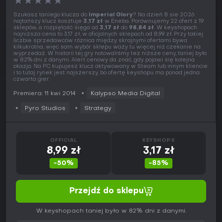
★
★
★
★
★
Szukasz taniego klucza do
Imperial Glory
? Na dzień 8 sie 2026
najtańszy klucz kosztuje
3,17 zł
w Eneba. Porównujemy 22 ofert z 19
sklepów, a rozpiętość sięga od
3,17 zł
do
98,84 zł
. W keyshopach
najniższa cena to 3,17 zł, w oficjalnych sklepach od 8,99 zł. Przy takiej
liczbie sprzedawców różnica między skrajnymi ofertami bywa
kilkukrotna, więc sam wybór sklepu waży tu więcej niż czekanie na
wyprzedaż. W historii tej gry notowaliśmy też niższe ceny, taniej było
w 82% dni z danymi. Alert cenowy da znać, gdy pojawi się kolejna
okazja. Na PC kupujesz klucz aktywowany w Steam lub innym kliencie
i to tutaj rynek jest najszerszy, bo ofertę keyshopu ma ponad jedna
czwarta gier.
Premiera: 11 kwi 2014
Kalypso Media Digital
Pyro Studios
Strategy
OFFICIAL
KEYSHOPS
8,99 zł
3,17 zł
-50%
-85%
Przejdź do sklepu
W keyshopach taniej było w 82% dni z danymi.