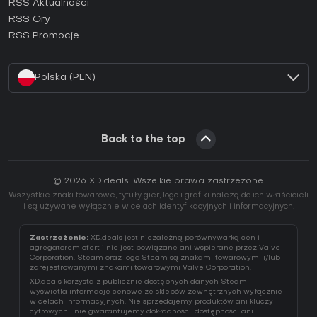
RSS Aktualności
Jak aktywować klucz Ubisoft Connect (CD Key)?
RSS Gry
Jak aktywować klucz EA App (CD Key)?
RSS Promocje
Jak aktywować klucz Battle.net (CD Key)?
Polska (PLN)
Back to the top
© 2026 XD.deals. Wszelkie prawa zastrzeżone.
Wszystkie znaki towarowe, tytuły gier, logo i grafiki należą do ich właścicieli
i są używane wyłącznie w celach identyfikacyjnych i informacyjnych.
Zastrzeżenie:
XD.deals jest niezależną porównywarką cen i
agregatorem ofert i nie jest powiązane ani wspierane przez Valve
Corporation. Steam oraz logo Steam są znakami towarowymi i/lub
zarejestrowanymi znakami towarowymi Valve Corporation.
XD.deals korzysta z publicznie dostępnych danych Steam i
wyświetla informacje cenowe ze sklepów zewnętrznych wyłącznie
w celach informacyjnych. Nie sprzedajemy produktów ani kluczy
cyfrowych i nie gwarantujemy dokładności, dostępności ani