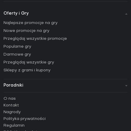
Oferty i Gry
Najlepsze promocje na gry
Nowe promocje na gry
Przeglądaj wszystkie promocje
Popularne gry
Darmowe gry
Przeglądaj wszystkie gry
Sklepy z grami i kupony
Poradniki
FAQ
O nas
Poradniki
Kontakt
Jak aktywować klucz Steam (CD Key)?
Nagrody
Jak aktywować klucz Epic Games (CD Key)?
Polityka prywatności
Regulamin
Jak aktywować klucz GOG (CD Key)?