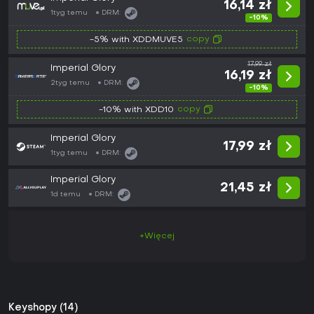
16,14 zł
1tyg temu
DRM:
-10%
copy
-5% with XDDMUVE5
17,99 zł
Imperial Glory
16,19 zł
2tyg temu
DRM:
-10%
copy
-10% with XDD10
Imperial Glory
17,99 zł
1tyg temu
DRM:
Imperial Glory
21,45 zł
1d temu
DRM:
+Więcej
Keyshopy (14)