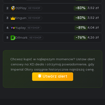
3,52 zł
2
G2Play
-83%
KEYSHOP
3,52 zł
3
Kinguin
-83%
KEYSHOP
4,04 zł
4
Yuplay
-81%
KEYSHOP
4,26 zł
5
Difmark
-76%
KEYSHOP
Chcesz kupić w najlepszym momencie? Ustaw alert
cenowy na XD.deals i otrzymaj powiadomienie, gdy
Imperial Glory osiągnie historycznie najniższą cenę.
Utwórz alert