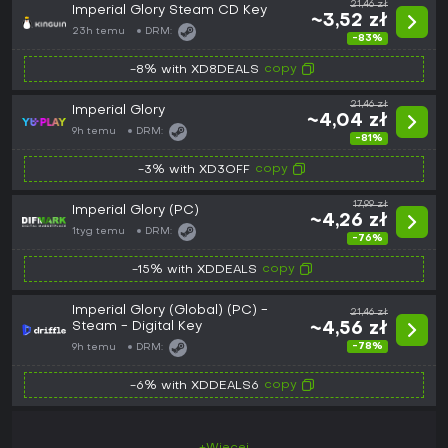
21,46 zł
Imperial Glory Steam CD Key
~3,52 zł
23h temu
DRM:
-83%
copy
-8% with XD8DEALS
21,46 zł
Imperial Glory
~4,04 zł
9h temu
DRM:
-81%
copy
-3% with XD3OFF
17,99 zł
Imperial Glory (PC)
~4,26 zł
1tyg temu
DRM:
-76%
copy
-15% with XDDEALS
Imperial Glory (Global) (PC) -
21,46 zł
Steam - Digital Key
~4,56 zł
-78%
9h temu
DRM:
copy
-6% with XDDEALS6