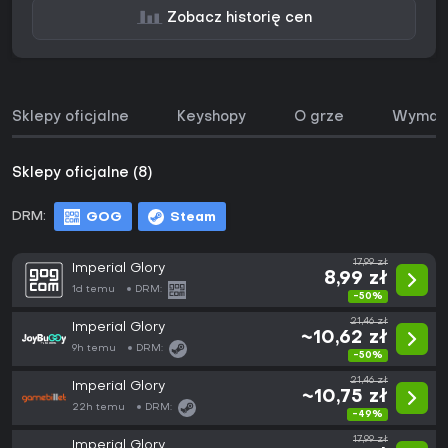
Zobacz historię cen
Sklepy oficjalne
Keyshopy
O grze
Wymaga
Sklepy oficjalne (8)
DRM:
GOG
Steam
17,99 zł
Imperial Glory
8,99 zł
1d temu
DRM:
-50%
21,46 zł
Imperial Glory
~10,62 zł
9h temu
DRM:
-50%
21,46 zł
Imperial Glory
~10,75 zł
22h temu
DRM:
-49%
17,99 zł
Imperial Glory