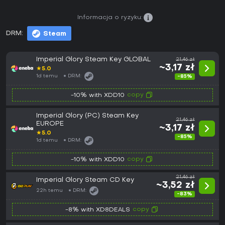
Informacja o ryzyku:
DRM:
Steam
Imperial Glory Steam Key GLOBAL
21,46 zł
~3,17 zł
★
5.0
1d temu
DRM:
-85%
copy
-10% with XDD10
Imperial Glory (PC) Steam Key
21,46 zł
EUROPE
~3,17 zł
★
5.0
-85%
1d temu
DRM:
copy
-10% with XDD10
21,46 zł
Imperial Glory Steam CD Key
~3,52 zł
22h temu
DRM:
-83%
copy
-8% with XD8DEALS