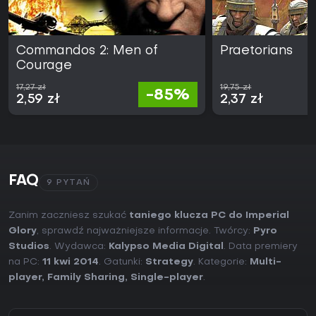
Commandos 2: Men of
Praetorians
Courage
17,27 zł
19,75 zł
-85%
2,59 zł
2,37 zł
FAQ
9 PYTAŃ
Zanim zaczniesz szukać
taniego klucza PC do Imperial
Glory
, sprawdź najważniejsze informacje. Twórcy:
Pyro
Studios
. Wydawca:
Kalypso Media Digital
. Data premiery
na PC:
11 kwi 2014
. Gatunki:
Strategy
. Kategorie:
Multi-
player
,
Family Sharing
,
Single-player
.