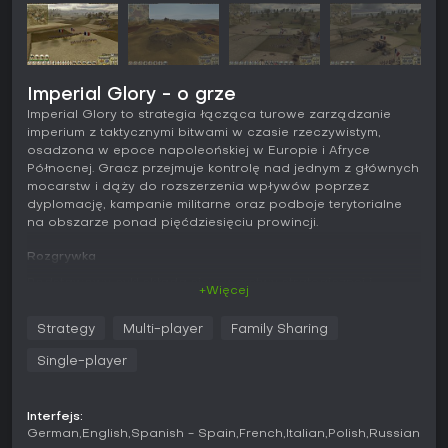
Imperial Glory - o grze
Imperial Glory to strategia łącząca turowe zarządzanie
imperium z taktycznymi bitwami w czasie rzeczywistym,
osadzona w epoce napoleońskiej w Europie i Afryce
Północnej. Gracz przejmuje kontrolę nad jednym z głównych
mocarstw i dąży do rozszerzenia wpływów poprzez
dyplomację, kampanie militarne oraz podboje terytorialne
na obszarze ponad pięćdziesięciu prowincji.
Rozgrywka
Podstawowy cykl składa się z warstwy strategicznej i
+Więcej
bezpośrednich starć. Na mapie turowej gracz wydaje
rozkazy armiom, zarządza zasobami, prowadzi badania i
Strategy
Multi-player
Family Sharing
utrzymuje relacje dyplomatyczne z rywalami. Prowincje
dostarczają dochodów i mają znaczenie strategiczne, a
Single-player
badania odblokowują nowe jednostki oraz ulepszenia, które
wpływają na długoterminowe plany.
Interfejs:
Walki rozgrywają się w czasie rzeczywistym w
German
English
Spanish - Spain
French
Italian
Polish
Russian
trójwymiarowym środowisku na lądzie i morzu. W bitwach