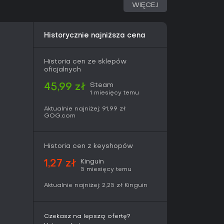
WIĘCEJ
wek i retro informatyki.
Historycznie najniższa cena
tu przede wszystkim graczom, którzy cenią
ek i lubią wyzwania w stylu Zachtronics,
nstruowaniem. Osiem gier oferuje zróżnicowaną
Historia cen ze sklepów
znajomości wcześniejszych tytułów studia.
oficjalnych
jednoosobowych z opcjonalnym trybem
jdą tu samowystarczalny zbiór. Oprawa retro i
Steam
45,99 zł
kstu, nie przesłaniając jednak głównych
1 miesięcy temu
ończyło działalność, ta produkcja stanowi
nie serwis z aktualizacjami. Gracze poszukujący
Aktualnie najniżej:
91,99 zł
GOG.com
o powtórek gier logicznych w nietypowej
satysfakcjonujący.
Historia cen z keyshopów
Kinguin
1,27 zł
5 miesięcy temu
Aktualnie najniżej:
2,25 zł
Kinguin
Czekasz na lepszą ofertę?