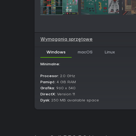
Wymagania sprzętowe
Windows
macOS
Linux
Minimalne:
Procesor:
2.0 GHz
Pamięć:
4 GB RAM
Grafika:
960 x 540
DirectX:
Version 11
Dysk:
250 MB available space