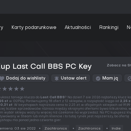
ry
Karty podarunkowe
Aktualności
Rankingi
N
up Last Call BBS PC Key
Zobacz na S
Dodaj do wishlisty
Ustaw alert
Mam ją
★
★
★
★
★
ukasz taniego klucza do
Last Call BBS
? Na dzień 7 sie 2026 najtańszy klucz k
25 zł
w G2Play. Porównujemy 18 ofert z 12 sklepów, a rozpiętość sięga od
2,25 z
0,31 zł
. W keyshopach najniższa cena to 2,25 zł, w oficjalnych sklepach od 91,99 
kiej liczbie sprzedawców różnica między skrajnymi ofertami bywa kilkukrotna, 
m wybór sklepu waży tu więcej niż czekanie na wyprzedaż. Na PC kupujesz kl
tywowany w Steam lub innym kliencie i to tutaj rynek jest najszerszy, bo ofertę
yshopu ma ponad jedna czwarta gier.
emiera: 03 sie 2022
Zachtronics
Zachtronics
Indie