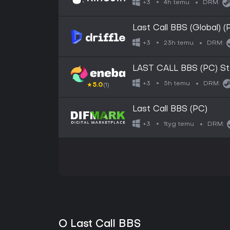
4h temu
+3
DRM:
Last Call BBS (Global) 
Digital Key
23h temu
+3
DRM:
LAST CALL 
5h temu
+3
DRM:
★
5.0
(1)
Last Call BBS (PC)
1tyg temu
+3
DRM:
O Last Call BBS