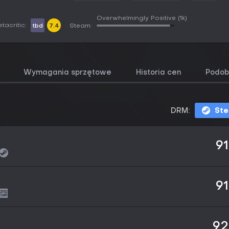
Overwhelmingly Positive
(1k)
tacritic:
tbd
7.4
Steam:
Wymagania sprzętowe
Historia cen
Podob
DRM:
St
91
91
92