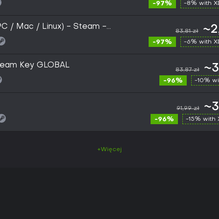
-97%
-8% with 
(PC / Mac / Linux) - Steam -
~2
83,81 zł
-97%
-6% with 
BBS (PC) Steam Key GLOBAL
~3
83,87 zł
-96%
-10% wi
~3
91,99 zł
-96%
-15% with
+Więcej