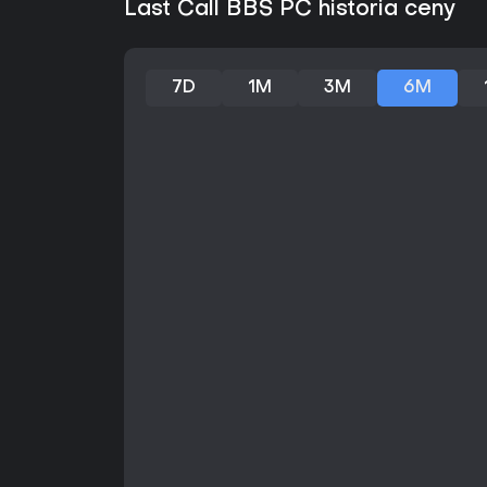
Last Call BBS PC historia ceny
7D
1M
3M
6M