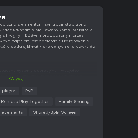
ze
 logiczna z elementami symulacji, stworzona
. Gracz uruchamia emulowany komputer retro o
ię z fikcyjnym BBS-em prowadzonym przez
nym zajęciem jest pobieranie i rozgrywanie
 które oddają klimat krakowanych shareware'ów
a wczesne systemy operacyjne - wszystko
ce. Z menu wirtualnej maszyny wybiera się
+Więcej
ją się we własnych oknach z ograniczoną paletą
ostępy zależą od rozwiązywania coraz
i-player
PvP
h, zarządzania zasobami i przestrzegania reguł
. Całość uzupełnia starannie dopracowana
Remote Play Together
Family Sharing
ci oraz ścieżka dźwiękowa oparta na syntezie
sferę dawnego sprzętu. Fabuła rozwija się
ievements
Shared/Split Screen
ukryte informacje o The Barkeep, fikcyjnych
cie Sawayama Corporation z lat 90.