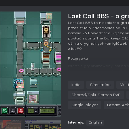
Last Call BBS - o gr
Last Call BBS to niezależna gra
przez studio Zachtronics na PC
nazwie Z5 Powerlance i łączy s
postać zwaną The Barkeep. Głów
ośmiu oryginalnych łamigłówek,
z lat 90.
Rozgrywka
Interfejs gry stylizowany jest n
wyświetla się w pikselowej grafi
kolejne tytuły, które uruchamia
barw i prostymi sterowaniem. P
Indie
Simulation
Mult
trudniejszych zagadek logicznyc
narzuconych przez każdą z gier
Shared/Split Screen PvP
grafika w wysokiej rozdzielczoś
FM, budująca nostalgiczną atmo
Single-player
Steam Ach
poprzez wiadomości na BBS-ie i 
twórcach łamigłówek oraz sprzę
Tryby gry
Interfejs:
English