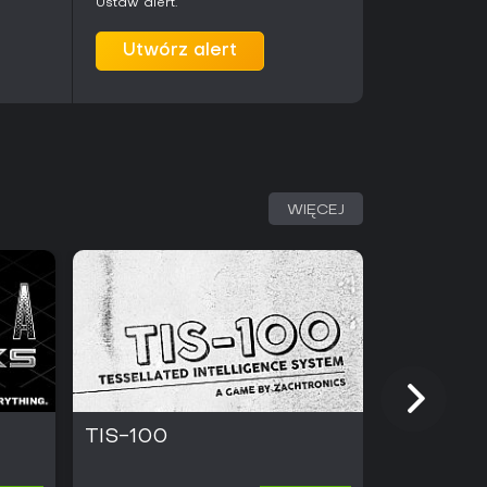
Ustaw alert.
Utwórz alert
WIĘCEJ
TIS-100
NERTS! O