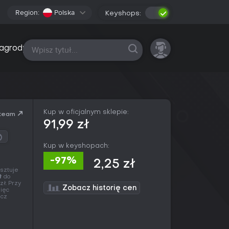
Region:
Polska
Keyshops:
Wszystkie platformy
agrody
Kup w oficjalnym sklepie:
team
91,99 zł
Kup w keyshopach:
-97%
2,25 zł
osztuje
ł
do
zł. Przy
Zobacz historię cen
więc
ucz