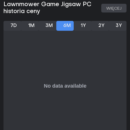
Lawnmower Game Jigsaw PC
WIĘCEJ
historia ceny
7D
1M
3M
6M
1Y
2Y
3Y