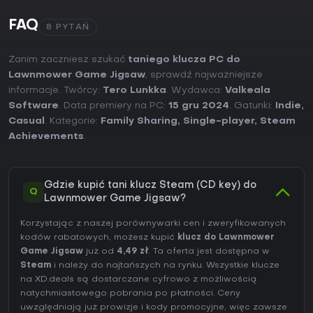
FAQ
8 PYTAŃ
Zanim zaczniesz szukać
taniego klucza PC do
Lawnmower Game Jigsaw
, sprawdź najważniejsze
informacje. Twórcy:
Tero Lunkka
. Wydawca:
Valkeala
Software
. Data premiery na PC:
15 gru 2024
. Gatunki:
Indie
,
Casual
. Kategorie:
Family Sharing
,
Single-player
,
Steam
Achievements
.
Gdzie kupić tani klucz Steam (CD key) do
Q
Lawnmower Game Jigsaw?
Korzystając z naszej porównywarki cen i zweryfikowanych
kodów rabatowych, możesz kupić
klucz do Lawnmower
Game Jigsaw
już od
4,49 zł
. Ta oferta jest dostępna w
Steam
i należy do najtańszych na rynku. Wszystkie klucze
na XD.deals są dostarczane cyfrowo z możliwością
natychmiastowego pobrania po płatności. Ceny
uwzględniają już prowizje i kody promocyjne, więc zawsze