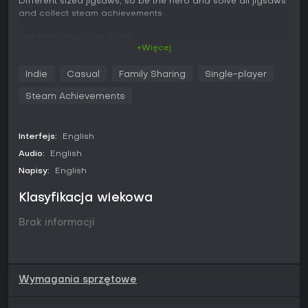
Different sized jigsaws, so be the hero and solve all jigsaws
and collect steam achievements
Key features of the game:
+Więcej
- 8 jigsaws for now
- Steam achievements
Indie
Casual
Family Sharing
Single-player
- Different sized jigsaw images
Steam Achievements
Buttons:
- Mouse to move jigsaws
- R = Restart game
Interfejs:
English
- Escape= quit game
Audio:
English
Napisy:
English
Klasyfikacja wiekowa
Brak informacji
Wymagania sprzętowe