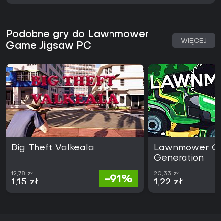
Podobne gry do Lawnmower
WIĘCEJ
Game Jigsaw PC
Big Theft Valkeala
Lawnmower Ga
Generation
12,78 zł
20,33 zł
-91%
1,15 zł
1,22 zł