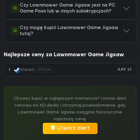
Czy Lawnmower Game Jigsaw jest na PC
Q
Game Pass lub w innych subskrypcjach?
Czy mogę kupić Lawnmower Game Jigsaw
Q
tutaj?
Najlepsze ceny za Lawnmower Game Jigsaw
4,49 zł
1
Steam
OFFICIAL
Chcesz kupić w najlepszym momencie? Ustaw alert
cenowy na XD.deals i otrzymaj powiadomienie, gdy
Lawnmower Game Jigsaw osiągnie historycznie
najniższą cenę.
Utwórz alert