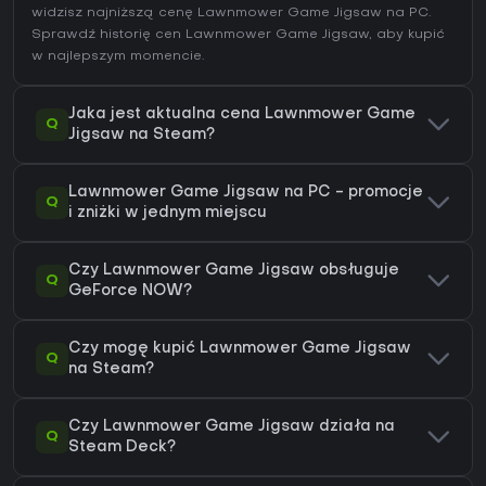
widzisz najniższą cenę Lawnmower Game Jigsaw na
PC
.
Sprawdź
historię cen Lawnmower Game Jigsaw
, aby kupić
w najlepszym momencie.
Jaka jest aktualna cena Lawnmower Game
Q
Jigsaw na Steam?
Lawnmower Game Jigsaw na PC - promocje
Q
i zniżki w jednym miejscu
Czy Lawnmower Game Jigsaw obsługuje
Q
GeForce NOW?
Czy mogę kupić Lawnmower Game Jigsaw
Q
na Steam?
Czy Lawnmower Game Jigsaw działa na
Q
Steam Deck?