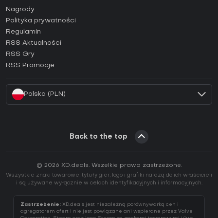
Jak aktywować klucz Steam (CD Key)?
Nagrody
Jak aktywować klucz Epic Games (CD Key)?
Polityka prywatności
Regulamin
Jak aktywować klucz GOG (CD Key)?
RSS Aktualności
Jak aktywować klucz Ubisoft Connect (CD Key)?
RSS Gry
Jak aktywować klucz EA App (CD Key)?
RSS Promocje
Jak aktywować klucz Battle.net (CD Key)?
Polska (PLN)
Back to the top
© 2026 XD.deals. Wszelkie prawa zastrzeżone.
Wszystkie znaki towarowe, tytuły gier, logo i grafiki należą do ich właścicieli
i są używane wyłącznie w celach identyfikacyjnych i informacyjnych.
Zastrzeżenie:
XD.deals jest niezależną porównywarką cen i
agregatorem ofert i nie jest powiązane ani wspierane przez Valve