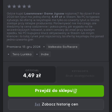
★
★
★
★
★
Gdzie kupić
Lawnmower Game Jigsaw
najtaniej? Na dzień 9 sie
2026 ten tytuł ma jedną ofertę,
4,49 zł
w Steam. Na PC to typowa
sytuacja, bo ofertę w keyshopie ma tylko co czwarty tytuł, a reszta
zostaje przy sklepie producenta. Porównywać nie ma czego, ale
śledzimy tę cenę codziennie i pokazujemy, jak wypada na tle
wcześniejszych notowań, a alert cenowy da znać przy każdym
spadku. Na PC kupujesz klucz aktywowany w Steam lub innym
kliencie i to tutaj rynek jest najszerszy, bo ofertę keyshopu ma ponad
jedna czwarta gier.
Premiera: 15 gru 2024
Valkeala Software
Tero Lunkka
Indie
OFFICIAL
KEYSHOPS
4,49 zł
Brak dostępności
Przejdź do sklepu
Zobacz historię cen