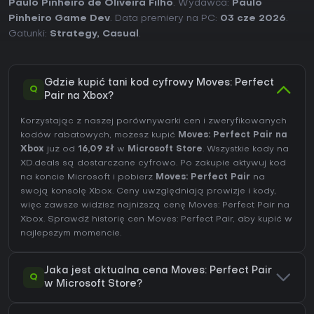
Paulo Pinheiro de Oliveira Filho
. Wydawca:
Paulo
Pinheiro Game Dev
. Data premiery na PC:
03 cze 2026
.
Gatunki:
Strategy
,
Casual
.
Gdzie kupić tani kod cyfrowy Moves: Perfect
Q
Pair na Xbox?
Korzystając z naszej porównywarki cen i zweryfikowanych
kodów rabatowych, możesz kupić
Moves: Perfect Pair na
Xbox
już od
16,09 zł
w
Microsoft Store
. Wszystkie kody na
XD.deals są dostarczane cyfrowo. Po zakupie aktywuj kod
na koncie Microsoft i pobierz
Moves: Perfect Pair
na
swoją konsolę Xbox. Ceny uwzględniają prowizje i kody,
więc zawsze widzisz najniższą cenę Moves: Perfect Pair na
Xbox
. Sprawdź
historię cen Moves: Perfect Pair
, aby kupić w
najlepszym momencie.
Jaka jest aktualna cena Moves: Perfect Pair
Q
w Microsoft Store?