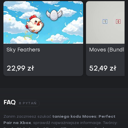
Sky Feathers
Moves (Bundle
22,99 zł
52,49 zł
FAQ
8 PYTAŃ
Zanim zaczniesz szukać
taniego kodu Moves: Perfect
Pair na Xbox
, sprawdź najważniejsze informacje. Twórcy: