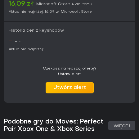
punktów gamerscore oraz brak sezonowych aktualizacji
16,09 zł
Microsoft Store
4 dni temu
sprawiają, że jest to zamknięte doświadczenie skierowane
Aktualnie najniżej:
16,09 zł
Microsoft Store
głównie do fanów minimalistycznych łamigłówek logicznych,
a nie do osób szukających dynamicznej akcji czy trybów
wieloosobowych.
Historia cen z keyshopów
-
-
-
Aktualnie najniżej:
-
-
Czekasz na lepszą ofertę?
Ustaw alert.
Utwórz alert
Podobne gry do Moves: Perfect
WIĘCEJ
Pair Xbox One & Xbox Series