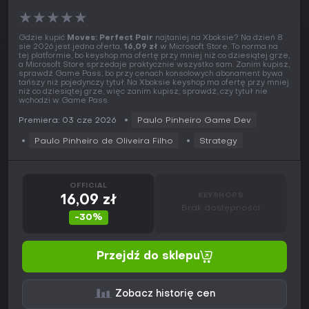
★
★
★
★
★
Gdzie kupić
Moves: Perfect Pair
najtaniej na Xboksie? Na dzień 8
sie 2026 jest jedna oferta,
16,09 zł
w Microsoft Store. To norma na
tej platformie, bo keyshop ma ofertę przy mniej niż co dziesiątej grze,
a Microsoft Store sprzedaje praktycznie wszystko sam. Zanim kupisz,
sprawdź Game Pass, bo przy cenach konsolowych abonament bywa
tańszy niż pojedynczy tytuł. Na Xboksie keyshop ma ofertę przy mniej
niż co dziesiątej grze, więc zanim kupisz, sprawdź, czy tytuł nie
wchodzi w Game Pass.
Premiera: 03 cze 2026
Paulo Pinheiro Game Dev
Paulo Pinheiro de Oliveira Filho
Strategy
OFFICIAL
KEYSHOPS
16,09 zł
Brak dostępności
-30%
Przejdź do sklepu
Zobacz historię cen