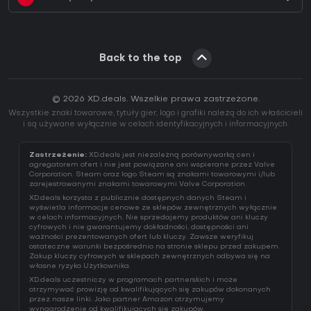
Back to the top
© 2026 XD.deals. Wszelkie prawa zastrzeżone.
Wszystkie znaki towarowe, tytuły gier, logo i grafiki należą do ich właścicieli
i są używane wyłącznie w celach identyfikacyjnych i informacyjnych.
Zastrzeżenie:
XD.deals jest niezależną porównywarką cen i
agregatorem ofert i nie jest powiązane ani wspierane przez Valve
Corporation. Steam oraz logo Steam są znakami towarowymi i/lub
zarejestrowanymi znakami towarowymi Valve Corporation.
XD.deals korzysta z publicznie dostępnych danych Steam i
wyświetla informacje cenowe ze sklepów zewnętrznych wyłącznie
w celach informacyjnych. Nie sprzedajemy produktów ani kluczy
cyfrowych i nie gwarantujemy dokładności, dostępności ani
ważności prezentowanych ofert lub kluczy. Zawsze weryfikuj
ostateczne warunki bezpośrednio na stronie sklepu przed zakupem.
Zakup kluczy cyfrowych w sklepach zewnętrznych odbywa się na
własne ryzyko Użytkownika.
XD.deals uczestniczy w programach partnerskich i może
otrzymywać prowizję od kwalifikujących się zakupów dokonanych
przez nasze linki. Jako partner Amazon otrzymujemy
wynagrodzenie od kwalifikujących się zakupów.