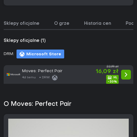
Sklepy oficjalne
O grze
Historia cen
Podo
Sklepy oficjalne (1)
DRM:
Microsoft Store
22,99 zł
Moves: Perfect Pair
16,09 zł
4d temu
DRM:
-30%
O Moves: Perfect Pair