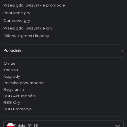
Przeglądaj wszystkie promocje
Popularne gry
Darmowe gry
Przeglądaj wszystkie gry
Sklepy z grami i kupony
Poradniki
FAQ
O nas
Poradniki
Kontakt
Jak aktywować klucz Steam (CD Key)?
Nagrody
Jak aktywować klucz Epic Games (CD Key)?
Polityka prywatności
Regulamin
Jak aktywować klucz GOG (CD Key)?
RSS Aktualności
Jak aktywować klucz Ubisoft Connect (CD Key)?
RSS Gry
Jak aktywować klucz EA App (CD Key)?
RSS Promocje
Jak aktywować klucz Battle.net (CD Key)?
Polska (PLN)