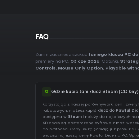
FAQ
Zanim zaczniesz szukać
taniego klucza PC do
premiery na PC:
03 cze 2026
. Gatunki:
Strateg
Controls
,
Mouse Only Option
,
Playable with
Q
Gdzie kupić tani klucz Steam (CD key)
Korzystając z naszej porównywarki cen i zwer
rabatowych, możesz kupić
klucz do Pawful Dic
dostępna w
Steam
i należy do najtańszych na r
XD.deals są dostarczane cyfrowo z możliwośc
po płatności. Ceny uwzględniają już prowizje 
widzisz najniższą cenę Pawful Dice na
PC
. Sp