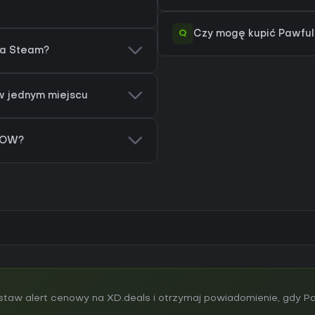
Q
Czy mogę kupić Pawful 
na Steam?
 w jednym miejscu
 NOW?
aw alert cenowy na XD.deals i otrzymaj powiadomienie, gdy Pa