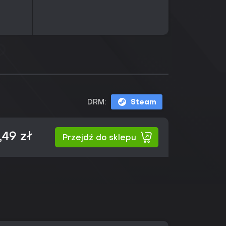
DRM:
Steam
,49 zł
Przejdź do sklepu