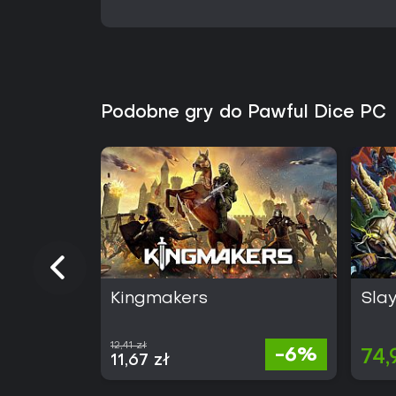
Podobne gry do Pawful Dice PC
Kingmakers
Slay
12,41 zł
-6%
74,
11,67 zł