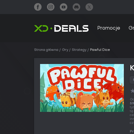
Promocje
G
Strona główna
Gry
Strategy
Pawful Dice
K
Gd
59
ty
tę
ce
in
cz
Pr