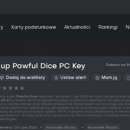
ry
Karty podarunkowe
Aktualności
Rankingi
N
up Pawful Dice PC Key
Zobacz na S
Dodaj do wishlisty
Ustaw alert
Mam ją
★
★
★
★
★
zie kupić
Pawful Dice
najtaniej? Na dzień 7 sie 2026 ten tytuł ma jedną ofertę
,49 zł
w Steam. Na PC to typowa sytuacja, bo ofertę w keyshopie ma tylko co cz
tuł, a reszta zostaje przy sklepie producenta. Porównywać nie ma czego, ale śl
 cenę codziennie i pokazujemy, jak wypada na tle wcześniejszych notowań, a al
nowy da znać przy każdym spadku. Na PC kupujesz klucz aktywowany w Steam
nym kliencie i to tutaj rynek jest najszerszy, bo ofertę keyshopu ma ponad jedna
warta gier.
emiera: 03 cze 2026
Anomalie Studio
Anomalie Studio