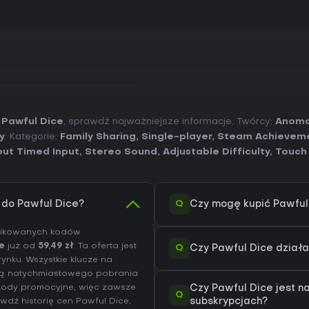
 Pawful Dice
, sprawdź najważniejsze informacje. Twórcy:
Anoma
y
. Kategorie:
Family Sharing
,
Single-player
,
Steam Achievem
out Timed Input
,
Stereo Sound
,
Adjustable Difficulty
,
Touch
Q
 do Pawful Dice?
Czy mogę kupić Pawful
yfikowanych kodów
e
już od
59,49 zł
. Ta oferta jest
Q
Czy Pawful Dice dział
ynku. Wszystkie klucze na
ią natychmiastowego pobrania
i kody promocyjne, więc zawsze
Czy Pawful Dice jest n
Q
rawdź
historię cen Pawful Dice
,
subskrypcjach?