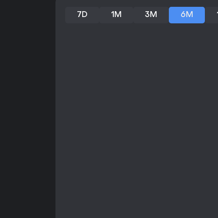
7D
1M
3M
6M