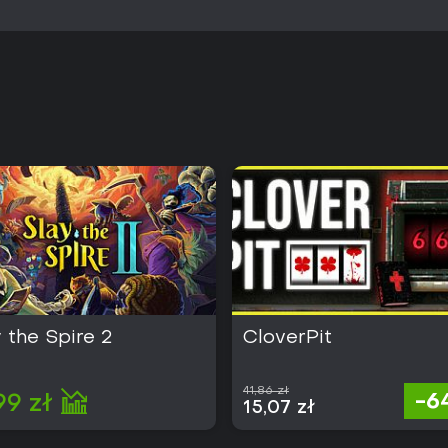
 the Spire 2
CloverPit
41,86 zł
-6
99 zł
15,07 zł