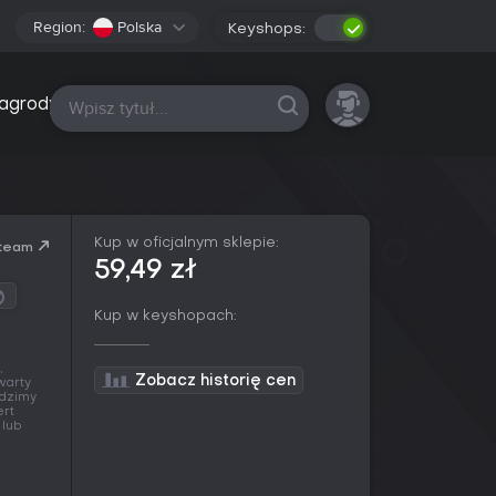
Region:
Polska
Keyshops:
Wszystkie platformy
agrody
Kup w oficjalnym sklepie:
team
59,49 zł
Kup w keyshopach:
,
Zobacz historię cen
warty
edzimy
ert
 lub