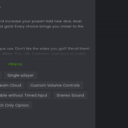
e
d increase your power! Add new dice, level
ct gold. Every choice brings you closer to the
ue use. Don’t like the sides you got? Reroll them!
: Water, Fire, Life, Darkness, and more to battle
r abilities wisely each turn, and maybe you’ll
+Więcej
Single-player
 and complete your collection! Will you get a
eam Cloud
Custom Volume Controls
gon?!
able without Timed Input
Stereo Sound
ch Only Option