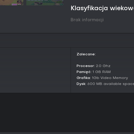
Klasyfikacja wieko
Brak informacji
Zalecane:
Procesor:
2.0 Ghz
Pamięć:
1 GB RAM
Grafika:
1Gb Video Memory
Dysk:
600 MB available spac