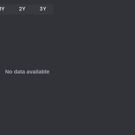
1Y
2Y
3Y