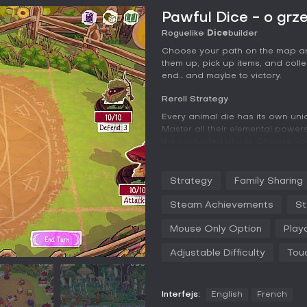
Pawful Dice - o grz
Roguelike
Dice
builder
Choose your path on the map an
them up, pick up items, and colle
end... and maybe to victory.
Reroll Strategy
Every animal die has its own uniq
Master all their elemental powers
the corrupted plants. Choose you
survive to see the next one.
Collect Them All
Strategy
Family Sharing
Unlock new animals between runs
Steam Achievements
St
cat, a bee, or maybe even a dra
Mouse Only Option
Play
Adjustable Difficulty
Tou
Interfejs:
English
French