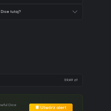
Dice tutaj?
59,49 zł
wful Dice
Utwórz alert