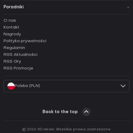
Poradniki
FAQ
O nas
Poradniki
Kontakt
Jak aktywować klucz Steam (CD Key)?
Nagrody
Jak aktywować klucz Epic Games (CD Key)?
Polityka prywatności
Regulamin
Jak aktywować klucz GOG (CD Key)?
RSS Aktualności
Jak aktywować klucz Ubisoft Connect (CD Key)?
RSS Gry
Jak aktywować klucz EA App (CD Key)?
RSS Promocje
Jak aktywować klucz Battle.net (CD Key)?
Polska (PLN)
Back to the top
© 2026 XD.deals. Wszelkie prawa zastrzeżone.