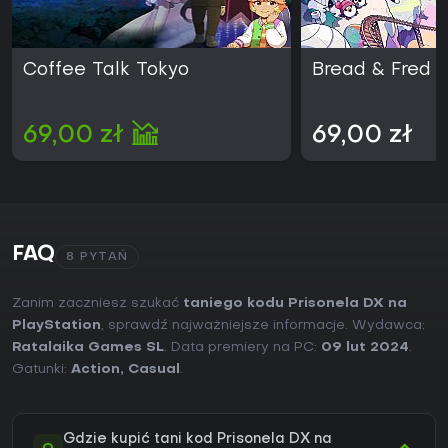
Coffee Talk Tokyo
Bread & Fred
69,00 zł
69,00 zł
FAQ
8 PYTAŃ
Zanim zaczniesz szukać
taniego kodu Prisonela DX na
PlayStation
, sprawdź najważniejsze informacje. Wydawca:
Ratalaika Games SL
. Data premiery na PC:
09 lut 2024
.
Gatunki:
Action
,
Casual
.
Gdzie kupić tani kod Prisonela DX na