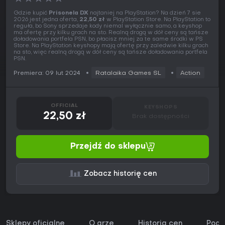
Gdzie kupić
Prisonela DX
najtaniej na PlayStation? Na dzień 7 sie
2026 jest jedna oferta,
22,50 zł
w PlayStation Store. Na PlayStation to
reguła, bo Sony sprzedaje kody niemal wyłącznie samo, a keyshop
ma ofertę przy kilku grach na sto. Realną drogą w dół ceny są tańsze
doładowania portfela PSN, bo płacisz mniej za te same środki w PS
Store. Na PlayStation keyshopy mają ofertę przy zaledwie kilku grach
na sto, więc realną drogą w dół ceny są tańsze doładowania portfela
PSN.
Premiera: 09 lut 2024
Ratalaika Games SL
Action
OFFICIAL
KEYSHOPS
22,50 zł
Brak dostępności
Przejdź do sklepu
Zobacz historię cen
Sklepy oficjalne
O grze
Historia cen
Podo