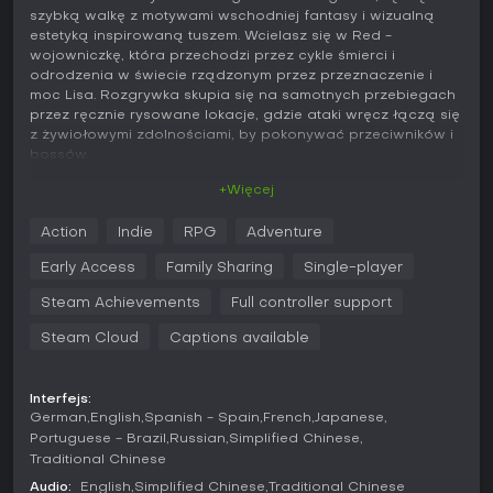
szybką walkę z motywami wschodniej fantasy i wizualną
estetyką inspirowaną tuszem. Wcielasz się w Red -
wojowniczkę, która przechodzi przez cykle śmierci i
odrodzenia w świecie rządzonym przez przeznaczenie i
moc Lisa. Rozgrywka skupia się na samotnych przebiegach
przez ręcznie rysowane lokacje, gdzie ataki wręcz łączą się
z żywiołowymi zdolnościami, by pokonywać przeciwników i
bossów.
+Więcej
Rozgrywka
Walka opiera się na płynnej szermierce oraz dwóch
Action
Indie
RPG
Adventure
aktywnych zdolnościach Atramentu, które oferują ataki na
cooldownie i efekty pasywne. Red zadaje szybkie ciosy
Early Access
Family Sharing
Single-player
lekkie i wolniejsze, lecz mocniejsze uderzenia ciężkie, a także
wykonuje uniki, by unikać obrażeń. Klejnoty Atramentu - takie
Steam Achievements
Full controller support
jak Tygrysi Atrament, Jadowity Atrament, Przeklęty Atrament,
Steam Cloud
Captions available
Płonący Atrament, Atrament Qilin oraz Smoczy Atrament -
zmieniają styl gry poprzez synergie żywiołów inspirowane
tradycyjną chińską filozofią. W trakcie przebiegów pojawia
się ponad 40 takich klejnotów, zachęcając do
Interfejs:
German
English
Spanish - Spain
French
Japanese
eksperymentowania z kombinacjami, które wpływają także
na towarzyszącego pupila.
Portuguese - Brazil
Russian
Simplified Chinese
Traditional Chinese
W zależności od wybranych Klejnotów Atramentu pupil
Audio:
English
Simplified Chinese
Traditional Chinese