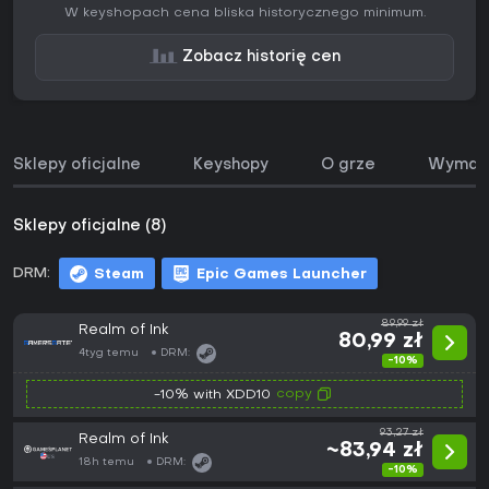
W keyshopach cena bliska historycznego minimum.
Zobacz historię cen
Sklepy oficjalne
Keyshopy
O grze
Wymaga
Sklepy oficjalne (8)
DRM:
Steam
Epic Games Launcher
89,99 zł
Realm of Ink
80,99 zł
4tyg temu
DRM:
-10%
copy
-10% with XDD10
93,27 zł
Realm of Ink
~83,94 zł
18h temu
DRM:
-10%