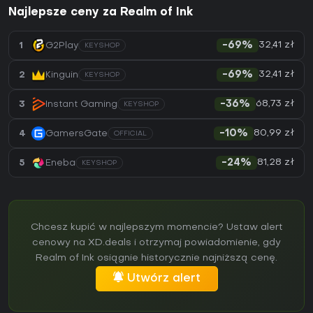
Najlepsze ceny za Realm of Ink
32,41 zł
1
G2Play
-69%
KEYSHOP
32,41 zł
2
Kinguin
-69%
KEYSHOP
68,73 zł
3
Instant Gaming
-36%
KEYSHOP
80,99 zł
4
GamersGate
-10%
OFFICIAL
81,28 zł
5
Eneba
-24%
KEYSHOP
Chcesz kupić w najlepszym momencie? Ustaw alert
cenowy na XD.deals i otrzymaj powiadomienie, gdy
Realm of Ink osiągnie historycznie najniższą cenę.
Utwórz alert