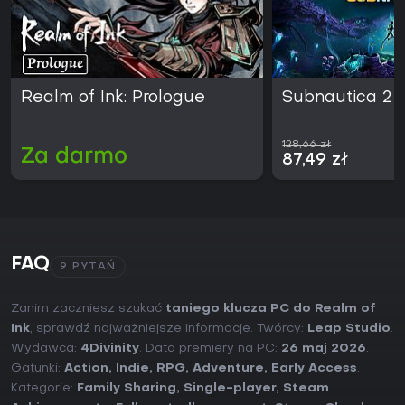
Realm of Ink: Prologue
Subnautica 2
128,66 zł
Za darmo
87,49 zł
FAQ
9 PYTAŃ
Zanim zaczniesz szukać
taniego klucza PC do Realm of
Ink
, sprawdź najważniejsze informacje. Twórcy:
Leap Studio
.
Wydawca:
4Divinity
. Data premiery na PC:
26 maj 2026
.
Gatunki:
Action
,
Indie
,
RPG
,
Adventure
,
Early Access
.
Kategorie:
Family Sharing
,
Single-player
,
Steam