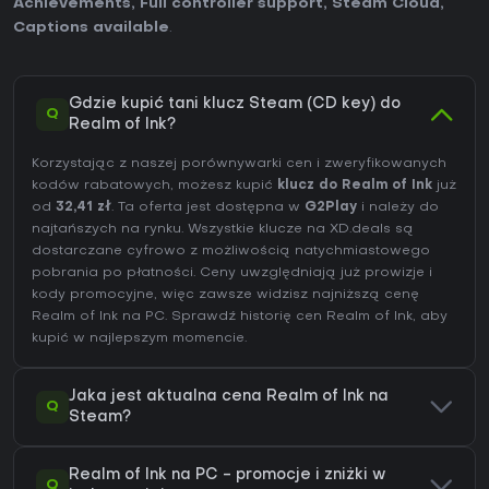
Achievements
,
Full controller support
,
Steam Cloud
,
Captions available
.
Gdzie kupić tani klucz Steam (CD key) do
Q
Realm of Ink?
Korzystając z naszej porównywarki cen i zweryfikowanych
kodów rabatowych, możesz kupić
klucz do Realm of Ink
już
od
32,41 zł
. Ta oferta jest dostępna w
G2Play
i należy do
najtańszych na rynku. Wszystkie klucze na XD.deals są
dostarczane cyfrowo z możliwością natychmiastowego
pobrania po płatności. Ceny uwzględniają już prowizje i
kody promocyjne, więc zawsze widzisz najniższą cenę
Realm of Ink na
PC
. Sprawdź
historię cen Realm of Ink
, aby
kupić w najlepszym momencie.
Jaka jest aktualna cena Realm of Ink na
Q
Steam?
Realm of Ink na PC - promocje i zniżki w
Q