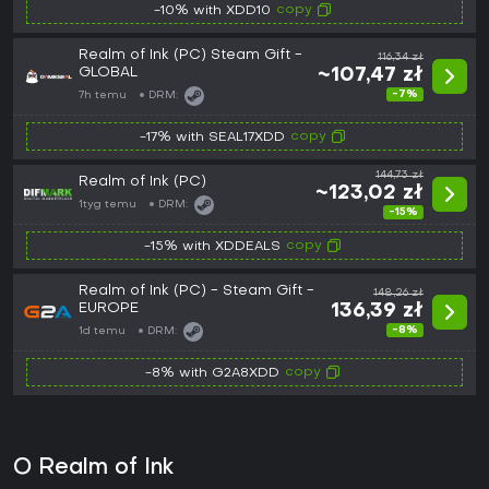
copy
-10% with XDD10
Realm of Ink (PC) Steam Gift -
116,34 zł
GLOBAL
~107,47 zł
-7%
7h temu
DRM:
copy
-17% with SEAL17XDD
144,73 zł
Realm of Ink (PC)
~123,02 zł
1tyg temu
DRM:
-15%
copy
-15% with XDDEALS
Realm of Ink (PC) - Steam Gift -
148,26 zł
EUROPE
136,39 zł
-8%
1d temu
DRM:
copy
-8% with G2A8XDD
O Realm of Ink