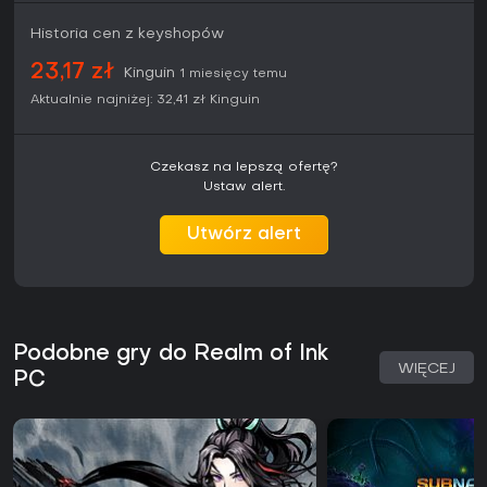
gry pokazuje dopracowane mechaniki bez większych
zastrzeżeń ze strony społeczności. Jeśli interesuje Cię
Historia cen z keyshopów
dynamiczna akcja roguelite z wyrazistą oprawą wizualną,
Realm of Ink oferuje solidną wartość potwierdzoną
23,17 zł
Kinguin
1 miesięcy temu
mechaniką i pozytywnym odbiorem.
Aktualnie najniżej:
32,41 zł
Kinguin
Czekasz na lepszą ofertę?
Ustaw alert.
Utwórz alert
Podobne gry do Realm of Ink
WIĘCEJ
PC