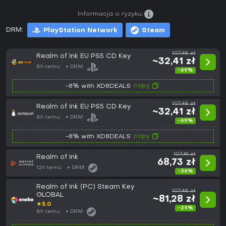
Informacja o ryzyku:
DRM:
PlayStation Network
Steam
107,48 zł
Realm of Ink EU PS5 CD Key
~32,41 zł
8h temu
DRM:
-69%
copy
-8% with XD8DEALS
107,48 zł
Realm of Ink EU PS5 CD Key
~32,41 zł
8h temu
DRM:
-69%
copy
-8% with XD8DEALS
107,46 zł
Realm of Ink
68,73 zł
12h temu
DRM:
-36%
Realm of Ink (PC) Steam Key
107,48 zł
GLOBAL
~81,28 zł
★
5.0
-24%
8h temu
DRM: