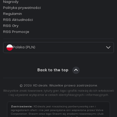
Jak aktywować klucz Steam (CD Key)?
Nagrody
Jak aktywować klucz Epic Games (CD Key)?
Polityka prywatności
Regulamin
Jak aktywować klucz GOG (CD Key)?
RSS Aktualności
Jak aktywować klucz Ubisoft Connect (CD Key)?
RSS Gry
Jak aktywować klucz EA App (CD Key)?
RSS Promocje
Jak aktywować klucz Battle.net (CD Key)?
Polska (PLN)
Back to the top
© 2026 XD.deals. Wszelkie prawa zastrzeżone.
Wszystkie znaki towarowe, tytuły gier, logo i grafiki należą do ich właścicieli
i są używane wyłącznie w celach identyfikacyjnych i informacyjnych.
Zastrzeżenie:
XD.deals jest niezależną porównywarką cen i
agregatorem ofert i nie jest powiązane ani wspierane przez Valve
Corporation. Steam oraz logo Steam są znakami towarowymi i/lub