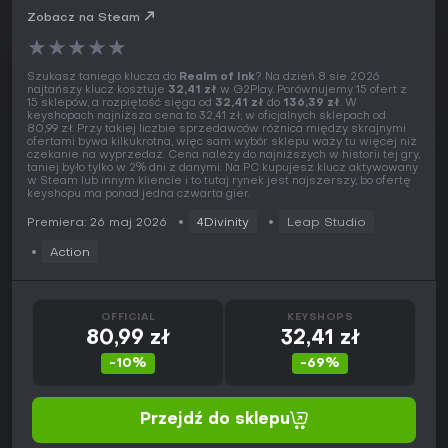
Zobacz na Steam
★
★
★
★
★
Szukasz taniego klucza do
Realm of Ink
? Na dzień 8 sie 2026
najtańszy klucz kosztuje
32,41 zł
w G2Play. Porównujemy 15 ofert z
15 sklepów, a rozpiętość sięga od
32,41 zł
do
136,39 zł
. W
keyshopach najniższa cena to 32,41 zł, w oficjalnych sklepach od
80,99 zł. Przy takiej liczbie sprzedawców różnica między skrajnymi
ofertami bywa kilkukrotna, więc sam wybór sklepu waży tu więcej niż
czekanie na wyprzedaż. Cena należy do najniższych w historii tej gry,
taniej było tylko w 2% dni z danymi. Na PC kupujesz klucz aktywowany
w Steam lub innym kliencie i to tutaj rynek jest najszerszy, bo ofertę
keyshopu ma ponad jedna czwarta gier.
Premiera: 26 maj 2026
4Divinity
Leap Studio
Action
OFFICIAL
KEYSHOPS
80,99 zł
32,41 zł
-10%
-69%
Przejdź do sklepu