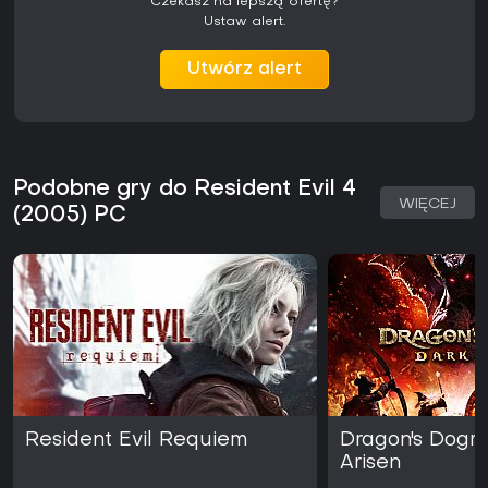
Czekasz na lepszą ofertę?
Ustaw alert.
Utwórz alert
Podobne gry do Resident Evil 4
WIĘCEJ
(2005) PC
Resident Evil Requiem
Dragon's Dogm
Arisen