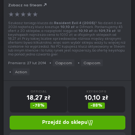
Zobacz na Steam
★
★
★
★
★
Szukasz taniego klucza do
Resident Evil 4 (2005)
? Na dzień 6 sie
2026 najtańszy klucz kosztuje
10,10 zł
w Difmark. Porównujemy 45
ofert z 20 sklepów, a rozpiętość sięga od
10,10 zł
do
109,76 zł
. W
keyshopach najniższa cena to 10,10 zł, w oficjalnych sklepach od
18,27 zł. Przy takiej liczbie sprzedawców różnica między skrajnymi
ofertami bywa kilkukrotna, więc sam wybór sklepu waży tu więcej niż
czekanie na wyprzedaż. Na PC kupujesz klucz aktywowany w Steam
lub innym kliencie i to tutaj rynek jest najszerszy, bo ofertę keyshopu
ma ponad jedna czwarta gier.
Premiera: 27 lut 2014
Capcom
Capcom
Action
OFFICIAL
KEYSHOPS
18,27 zł
10,10 zł
-78%
-88%
Przejdź do sklepu