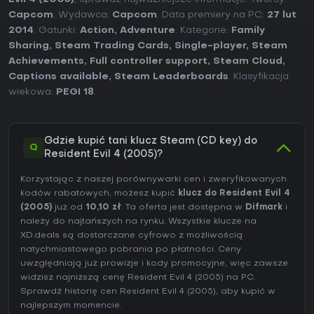
Capcom
. Wydawca:
Capcom
. Data premiery na PC:
27 lut
2014
. Gatunki:
Action
,
Adventure
. Kategorie:
Family
Sharing
,
Steam Trading Cards
,
Single-player
,
Steam
Achievements
,
Full controller support
,
Steam Cloud
,
Captions available
,
Steam Leaderboards
. Klasyfikacja
wiekowa:
PEGI 18
.
Gdzie kupić tani klucz Steam (CD key) do
Q
Resident Evil 4 (2005)?
Korzystając z naszej porównywarki cen i zweryfikowanych
kodów rabatowych, możesz kupić
klucz do Resident Evil 4
(2005)
już od
10,10 zł
. Ta oferta jest dostępna w
Difmark
i
należy do najtańszych na rynku. Wszystkie klucze na
XD.deals są dostarczane cyfrowo z możliwością
natychmiastowego pobrania po płatności. Ceny
uwzględniają już prowizje i kody promocyjne, więc zawsze
widzisz najniższą cenę Resident Evil 4 (2005) na
PC
.
Sprawdź
historię cen Resident Evil 4 (2005)
, aby kupić w
najlepszym momencie.