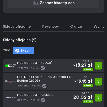
Zobacz historię cen
Sklepy oficjalne
Keyshopy
O grze
Wymaga
Sklepy oficjalne (9)
DRM:
Steam
85,92 zł
Resident Evil 4 (2005)
~18,27 zł
4h temu
DRM:
-78%
RESIDENT EVIL 4 - The Ultimate HD
80,11 zł
Edition (2005)
~19,15 zł
-76%
10h temu
DRM:
89,00 zł
Resident Evil 4 Classic
20,02 zł
2d temu
DRM:
-77%