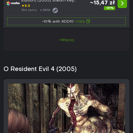
Edition) (2005) Steam Key
~15,47 zł
GLOBAL
★
5.0
-81%
19m temu
DRM:
copy
-10% with XDD10
+Więcej
O Resident Evil 4 (2005)