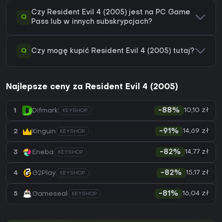
Czy Resident Evil 4 (2005) jest na PC Game
Q
Pass lub w innych subskrypcjach?
Q
Czy mogę kupić Resident Evil 4 (2005) tutaj?
Najlepsze ceny za Resident Evil 4 (2005)
10,10 zł
1
Difmark
-88%
KEYSHOP
14,69 zł
2
Kinguin
-91%
KEYSHOP
14,77 zł
3
Eneba
-82%
KEYSHOP
15,17 zł
4
G2Play
-82%
KEYSHOP
16,04 zł
5
Gameseal
-81%
KEYSHOP