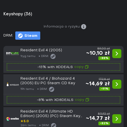
Keyshopy (36)
Informacja o ryzyku:
DRM:
Steam
89,00 zł
Resident Evil 4 (2005)
~10,10 zł
1tyg temu
DRM:
-88%
copy
-15% with XDDEALS
Resident Evil 4 / Biohazard 4
172,16 zł
(2005) EU PC Steam CD Key
~14,69 zł
-91%
19h temu
DRM:
copy
-8% with XD8DEALS
Resident Evil 4 (Ultimate HD
85,92 zł
Edition) (2005) (PC) Steam Key
~14,77 zł
EUROPE
★
5.0
-82%
26m temu
DRM: