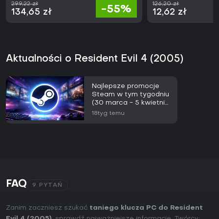
299,22 zł
126,20 zł
-55%
134,65 zł
12,62 zł
Aktualności o Resident Evil 4 (2005)
Najlepsze promocje
Steam w tym tygodniu
(30 marca - 5 kwietnia
2026)
18tyg temu
FAQ
9 PYTAŃ
Zanim zaczniesz szukać
taniego klucza PC do Resident
Evil 4 (2005)
, sprawdź najważniejsze informacje. Twórcy: