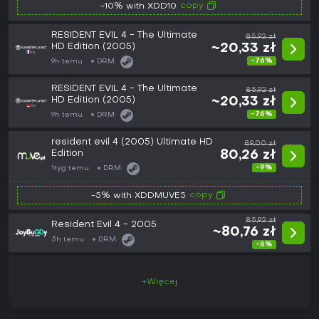
copy
-10% with XDD10
RESIDENT EVIL 4 - The Ultimate
85,92 zł
HD Edition (2005)
~20,33 zł
-76%
9h temu
DRM:
RESIDENT EVIL 4 - The Ultimate
85,92 zł
HD Edition (2005)
~20,33 zł
-76%
9h temu
DRM:
resident evil 4 (2005) Ultimate HD
89,00 zł
Edition
80,26 zł
-9%
1tyg temu
DRM:
copy
-5% with XDDMUVE5
85,92 zł
Resident Evil 4 - 2005
~80,76 zł
3h temu
DRM:
-6%
+Więcej