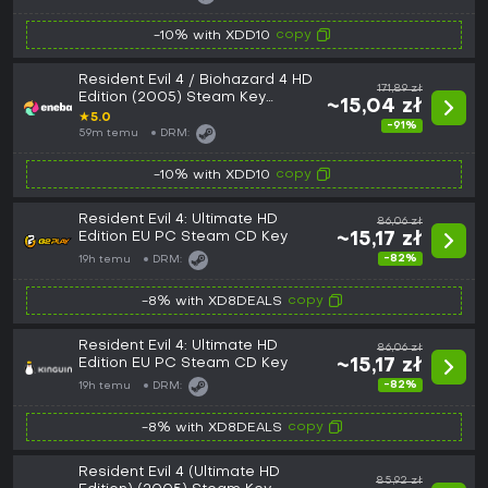
copy
-10% with XDD10
Resident Evil 4 / Biohazard 4 HD
171,89 zł
Edition (2005) Steam Key
~15,04 zł
EUROPE
★
5.0
-91%
59m temu
DRM:
copy
-10% with XDD10
Resident Evil 4: Ultimate HD
86,06 zł
Edition EU PC Steam CD Key
~15,17 zł
-82%
19h temu
DRM:
copy
-8% with XD8DEALS
Resident Evil 4: Ultimate HD
86,06 zł
Edition EU PC Steam CD Key
~15,17 zł
-82%
19h temu
DRM:
copy
-8% with XD8DEALS
Resident Evil 4 (Ultimate HD
85,92 zł