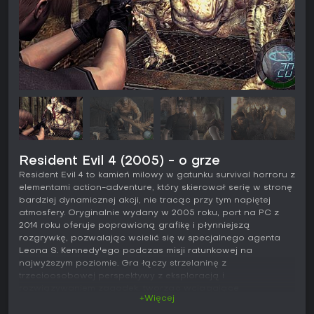
Resident Evil 4 (2005) - o grze
Resident Evil 4 to kamień milowy w gatunku survival horroru z
elementami action-adventure, który skierował serię w stronę
bardziej dynamicznej akcji, nie tracąc przy tym napiętej
atmosfery. Oryginalnie wydany w 2005 roku, port na PC z
2014 roku oferuje poprawioną grafikę i płynniejszą
rozgrywkę, pozwalając wcielić się w specjalnego agenta
Leona S. Kennedy'ego podczas misji ratunkowej na
najwyższym poziomie. Gra łączy strzelaninę z
trzecioosobowej perspektywy z eksploracją i
rozwiązywaniem zagadek, tworząc wciągające
+Więcej
doświadczenie dla fanów mrożących krew w żyłach starć