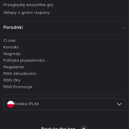
Przeglądaj wszystkie gry
Sklepy z grami i kupony
Poradniki
FAQ
O nas
Poradniki
Kontakt
Jak aktywować klucz Steam (CD Key)?
Nagrody
Jak aktywować klucz Epic Games (CD Key)?
Polityka prywatności
Regulamin
Jak aktywować klucz GOG (CD Key)?
RSS Aktualności
Jak aktywować klucz Ubisoft Connect (CD Key)?
RSS Gry
Jak aktywować klucz EA App (CD Key)?
RSS Promocje
Jak aktywować klucz Battle.net (CD Key)?
Polska (PLN)