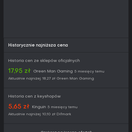
strategiczne strzelanie i eksplorację bez multiplayerowych
zobowiązań, oferująca długoterminową wartość. Bez
potrzeby aktualizacji, bo jest kompletna, sprawdzi się
zarówno u nowicjuszy serii, jak i weteranów wracających
do klasyka. Jeśli kręcą cię intensywne, fabularne przygody,
warto sięgnąć - czeka cię wiele godzin ekscytującej
rozgrywki.
Historycznie najniższa cena
Historia cen ze sklepów oficjalnych
17,95 zł
Green Man Gaming
5 miesięcy temu
Aktualnie najniżej:
18,27 zł
Green Man Gaming
Historia cen z keyshopów
5,65 zł
Kinguin
5 miesięcy temu
Aktualnie najniżej:
10,10 zł
Difmark