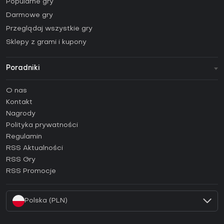
Popularne gry
Darmowe gry
Przeglądaj wszystkie gry
Sklepy z grami i kupony
Poradniki
FAQ
O nas
Poradniki
Kontakt
Jak aktywować klucz Steam (CD Key)?
Nagrody
Jak aktywować klucz Epic Games (CD Key)?
Polityka prywatności
Regulamin
Jak aktywować klucz GOG (CD Key)?
RSS Aktualności
Jak aktywować klucz Ubisoft Connect (CD Key)?
RSS Gry
Jak aktywować klucz EA App (CD Key)?
RSS Promocje
Jak aktywować klucz Battle.net (CD Key)?
Polska (PLN)