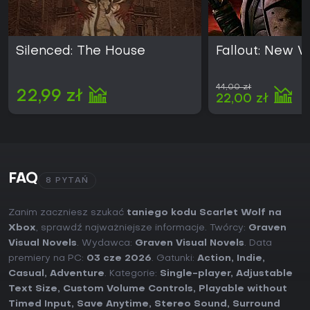
Silenced: The House
Fallout: New 
44,00 zł
22,99 zł
22,00 zł
FAQ
8 PYTAŃ
Zanim zaczniesz szukać
taniego kodu Scarlet Wolf na
Xbox
, sprawdź najważniejsze informacje. Twórcy:
Graven
Visual Novels
. Wydawca:
Graven Visual Novels
. Data
premiery na PC:
03 cze 2026
. Gatunki:
Action
,
Indie
,
Casual
,
Adventure
. Kategorie:
Single-player
,
Adjustable
Text Size
,
Custom Volume Controls
,
Playable without
Timed Input
,
Save Anytime
,
Stereo Sound
,
Surround