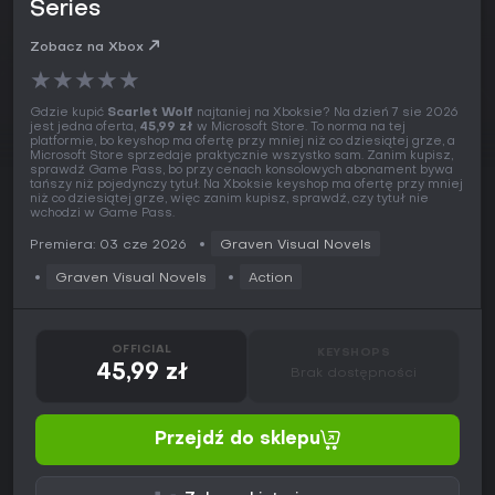
Series
Zobacz na Xbox
★
★
★
★
★
Gdzie kupić
Scarlet Wolf
najtaniej na Xboksie? Na dzień 7 sie 2026
jest jedna oferta,
45,99 zł
w Microsoft Store. To norma na tej
platformie, bo keyshop ma ofertę przy mniej niż co dziesiątej grze, a
Microsoft Store sprzedaje praktycznie wszystko sam. Zanim kupisz,
sprawdź Game Pass, bo przy cenach konsolowych abonament bywa
tańszy niż pojedynczy tytuł. Na Xboksie keyshop ma ofertę przy mniej
niż co dziesiątej grze, więc zanim kupisz, sprawdź, czy tytuł nie
wchodzi w Game Pass.
Premiera: 03 cze 2026
Graven Visual Novels
Graven Visual Novels
Action
OFFICIAL
KEYSHOPS
45,99 zł
Brak dostępności
Przejdź do sklepu