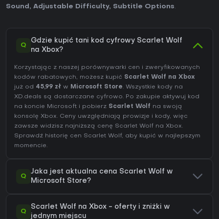
Sound
,
Adjustable Difficulty
,
Subtitle Options
.
Gdzie kupić tani kod cyfrowy Scarlet Wolf
Q
na Xbox?
Korzystając z naszej porównywarki cen i zweryfikowanych
kodów rabatowych, możesz kupić
Scarlet Wolf na Xbox
już od
45,99 zł
w
Microsoft Store
. Wszystkie kody na
XD.deals są dostarczane cyfrowo. Po zakupie aktywuj kod
na koncie Microsoft i pobierz
Scarlet Wolf
na swoją
konsolę Xbox. Ceny uwzględniają prowizje i kody, więc
zawsze widzisz najniższą cenę Scarlet Wolf na
Xbox
.
Sprawdź
historię cen Scarlet Wolf
, aby kupić w najlepszym
momencie.
Jaka jest aktualna cena Scarlet Wolf w
Q
Microsoft Store?
Scarlet Wolf na Xbox - oferty i zniżki w
Q
jednym miejscu