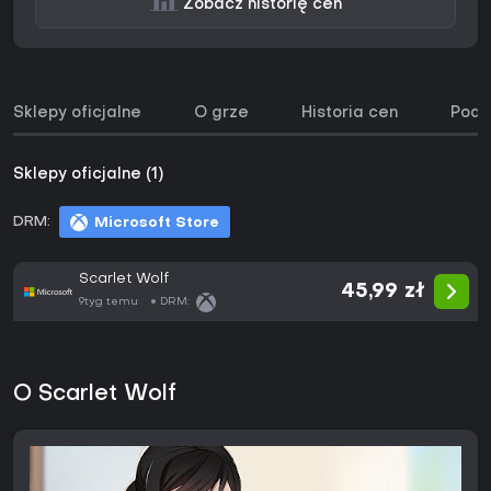
Zobacz historię cen
Sklepy oficjalne
O grze
Historia cen
Podo
Sklepy oficjalne (1)
DRM:
Microsoft Store
Scarlet Wolf
45,99 zł
9tyg temu
DRM:
O Scarlet Wolf