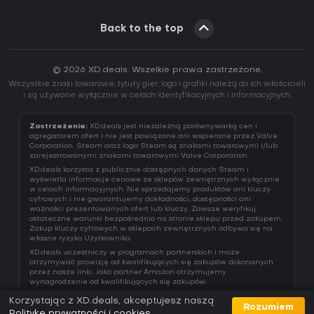
Back to the top
© 2026 XD.deals. Wszelkie prawa zastrzeżone.
Wszystkie znaki towarowe, tytuły gier, logo i grafiki należą do ich właścicieli
i są używane wyłącznie w celach identyfikacyjnych i informacyjnych.
Zastrzeżenie:
XD.deals jest niezależną porównywarką cen i
agregatorem ofert i nie jest powiązane ani wspierane przez Valve
Corporation. Steam oraz logo Steam są znakami towarowymi i/lub
zarejestrowanymi znakami towarowymi Valve Corporation.
XD.deals korzysta z publicznie dostępnych danych Steam i
wyświetla informacje cenowe ze sklepów zewnętrznych wyłącznie
w celach informacyjnych. Nie sprzedajemy produktów ani kluczy
cyfrowych i nie gwarantujemy dokładności, dostępności ani
ważności prezentowanych ofert lub kluczy. Zawsze weryfikuj
ostateczne warunki bezpośrednio na stronie sklepu przed zakupem.
Zakup kluczy cyfrowych w sklepach zewnętrznych odbywa się na
własne ryzyko Użytkownika.
XD.deals uczestniczy w programach partnerskich i może
otrzymywać prowizję od kwalifikujących się zakupów dokonanych
przez nasze linki. Jako partner Amazon otrzymujemy
wynagrodzenie od kwalifikujących się zakupów.
Korzystając z XD.deals, akceptujesz naszą
Rozumiem
Politykę prywatności i cookies
.