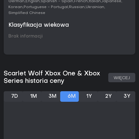
German
English
Spanish - Spain
French
Italian
Japanese
Korean
Portuguese - Portugal
Russian
Ukrainian
Simplified Chinese
Klasyfikacja wiekowa
Brak informacji
Scarlet Wolf Xbox One & Xbox
WIĘCEJ
Series historia ceny
7D
1M
3M
6M
1Y
2Y
3Y