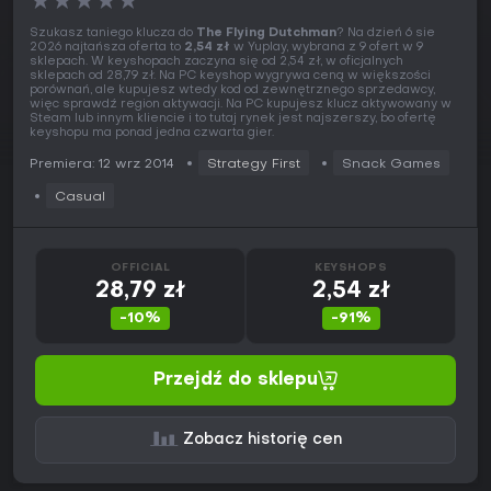
★
★
★
★
★
Szukasz taniego klucza do
The Flying Dutchman
? Na dzień 6 sie
2026 najtańsza oferta to
2,54 zł
w Yuplay, wybrana z 9 ofert w 9
sklepach. W keyshopach zaczyna się od 2,54 zł, w oficjalnych
sklepach od 28,79 zł. Na PC keyshop wygrywa ceną w większości
porównań, ale kupujesz wtedy kod od zewnętrznego sprzedawcy,
więc sprawdź region aktywacji. Na PC kupujesz klucz aktywowany w
Steam lub innym kliencie i to tutaj rynek jest najszerszy, bo ofertę
keyshopu ma ponad jedna czwarta gier.
Premiera: 12 wrz 2014
Strategy First
Snack Games
Casual
OFFICIAL
KEYSHOPS
28,79 zł
2,54 zł
-10%
-91%
Przejdź do sklepu
Zobacz historię cen