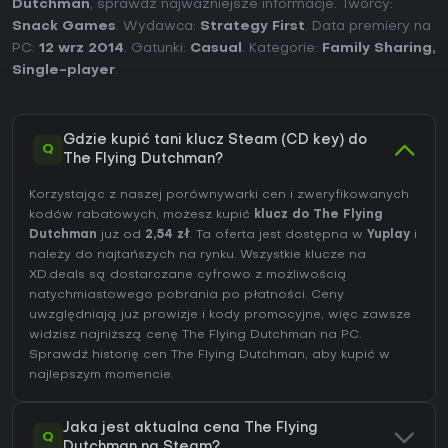
Dutchman
, sprawdź najważniejsze informacje. Twórcy:
Snack Games
. Wydawca:
Strategy First
. Data premiery na
PC:
12 wrz 2014
. Gatunki:
Casual
. Kategorie:
Family Sharing
,
Single-player
.
Gdzie kupić tani klucz Steam (CD key) do
Q
The Flying Dutchman?
Korzystając z naszej porównywarki cen i zweryfikowanych
kodów rabatowych, możesz kupić
klucz do The Flying
Dutchman
już od
2,54 zł
. Ta oferta jest dostępna w
Yuplay
i
należy do najtańszych na rynku. Wszystkie klucze na
XD.deals są dostarczane cyfrowo z możliwością
natychmiastowego pobrania po płatności. Ceny
uwzględniają już prowizje i kody promocyjne, więc zawsze
widzisz najniższą cenę The Flying Dutchman na
PC
.
Sprawdź
historię cen The Flying Dutchman
, aby kupić w
najlepszym momencie.
Jaka jest aktualna cena The Flying
Q
Dutchman na Steam?