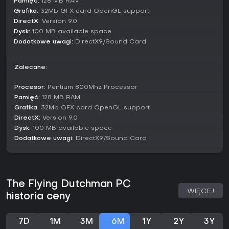
Pamięć:
128 MB RAM
Grafika:
32Mb GFX card OpenGL support
DirectX:
Version 9.0
Dysk:
100 MB available space
Dodatkowe uwagi:
DirectX9/Sound Card
Zalecane:
Procesor:
Pentium 800Mhz Processor
Pamięć:
128 MB RAM
Grafika:
32Mb GFX card OpenGL support
DirectX:
Version 9.0
Dysk:
100 MB available space
Dodatkowe uwagi:
DirectX9/Sound Card
The Flying Dutchman PC
WIĘCEJ
historia ceny
7D
1M
3M
6M
1Y
2Y
3Y