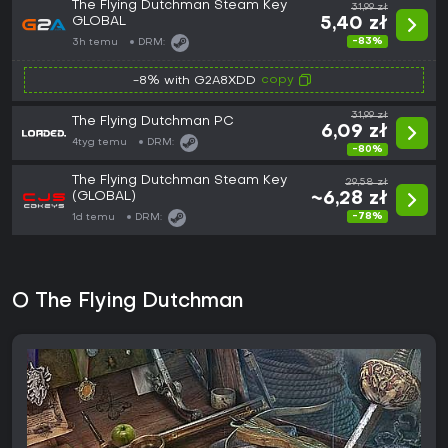
The Flying Dutchman Steam Key
31,99 zł
GLOBAL
5,40 zł
-83%
3h temu
DRM:
copy
-8% with G2A8XDD
31,99 zł
The Flying Dutchman PC
6,09 zł
4tyg temu
DRM:
-80%
The Flying Dutchman Steam Key
29,58 zł
(GLOBAL)
~6,28 zł
-78%
1d temu
DRM:
O The Flying Dutchman