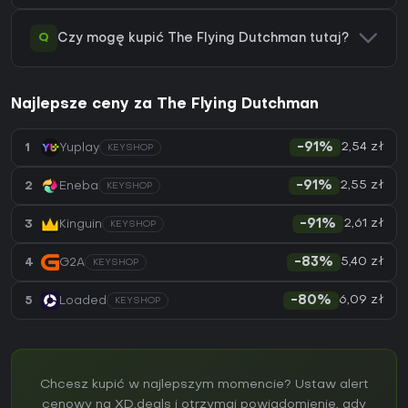
Q
Czy mogę kupić The Flying Dutchman tutaj?
Najlepsze ceny za The Flying Dutchman
2,54 zł
1
Yuplay
-91%
KEYSHOP
2,55 zł
2
Eneba
-91%
KEYSHOP
2,61 zł
3
Kinguin
-91%
KEYSHOP
5,40 zł
4
G2A
-83%
KEYSHOP
6,09 zł
5
Loaded
-80%
KEYSHOP
Chcesz kupić w najlepszym momencie? Ustaw alert
cenowy na XD.deals i otrzymaj powiadomienie, gdy