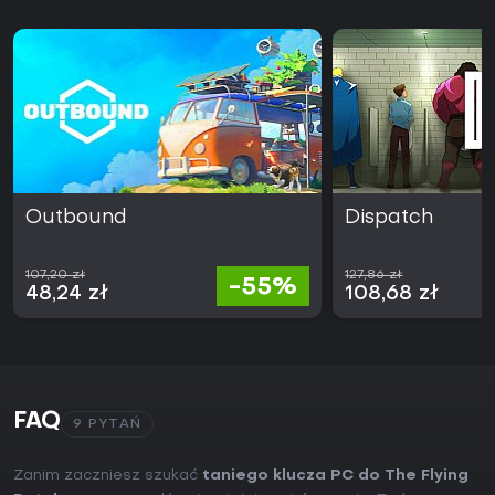
Outbound
Dispatch
107,20 zł
127,86 zł
-55%
48,24 zł
108,68 zł
FAQ
9 PYTAŃ
Zanim zaczniesz szukać
taniego klucza PC do The Flying