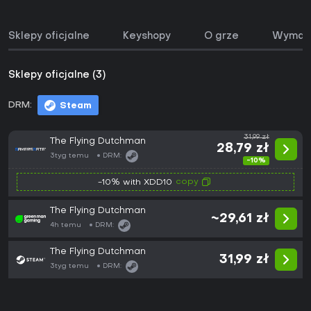
Sklepy oficjalne
Keyshopy
O grze
Wymaga
Sklepy oficjalne (3)
DRM:
Steam
31,99 zł
The Flying Dutchman
28,79 zł
3tyg temu
DRM:
-10%
copy
-10% with XDD10
The Flying Dutchman
~29,61 zł
4h temu
DRM:
The Flying Dutchman
31,99 zł
3tyg temu
DRM: