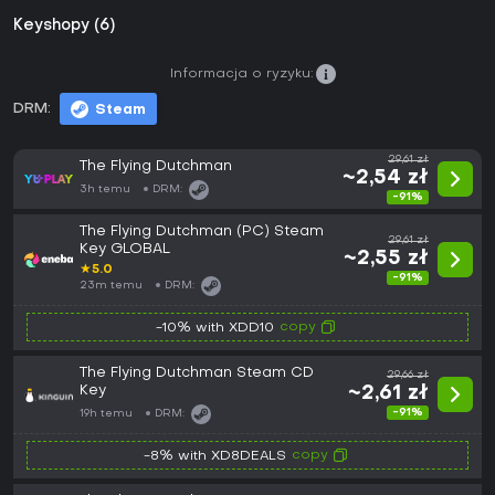
Keyshopy (6)
Informacja o ryzyku:
DRM:
Steam
29,61 zł
The Flying Dutchman
~2,54 zł
3h temu
DRM:
-91%
The Flying Dutchman (PC) Steam
29,61 zł
Key GLOBAL
~2,55 zł
★
5.0
-91%
23m temu
DRM:
copy
-10% with XDD10
The Flying Dutchman Steam CD
29,66 zł
Key
~2,61 zł
-91%
19h temu
DRM:
copy
-8% with XD8DEALS