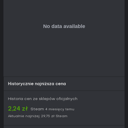
with alterations including improved visuals, new cutscenes
and gameplay mechanics. The world is now filled with
secrets and new cues. You need various tools to gain
access to hard-to-reach places. Even the temperature is
changing in some areas, forcing you to find correct
equipment to survive.
For new players interested about the series, this is the game
to start with.
Historycznie najniższa cena
Historia cen ze sklepów oficjalnych
2,24 zł
Steam
4 miesięcy temu
Aktualnie najniżej:
29,75 zł
Steam