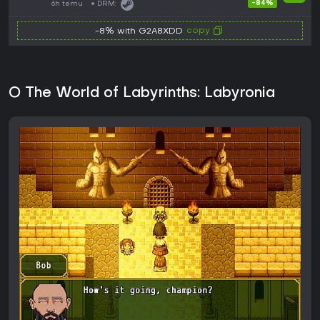
-84%
6h temu
DRM:
copy
-8% with G2A8XDD
O The World of Labyrinths: Labyronia