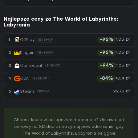
Najlepsze ceny za The World of Labyrinths:
Labyronia
1,03 zł
1
G2Play
-96%
KEYSHOP
1,03 zł
2
Kinguin
-96%
KEYSHOP
1,65 zł
3
Gameseal
-94%
KEYSHOP
4,54 zł
4
G2A
-84%
KEYSHOP
29,75 zł
5
Steam
OFFICIAL
Chcesz kupić w najlepszym momencie? Ustaw alert
cenowy na XD.deals i otrzymaj powiadomienie, gdy
The World of Labyrinths: Labyronia osiągnie