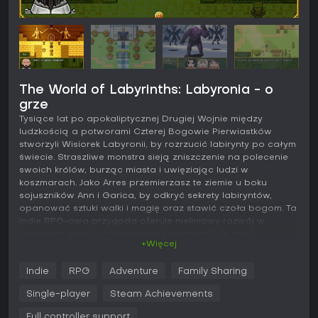
The World of Labyrinths: Labyronia - o
grze
Tysiące lat po apokaliptycznej Drugiej Wojnie między
ludzkością a potworami Czterej Bogowie Pierwiastków
stworzyli Wisiorek Labyronii, by rozrzucić labirynty po całym
świecie. Straszliwe monstra sieją zniszczenie na polecenie
swoich królów, burząc miasta i uwięziając ludzi w
koszmarach. Jako Arres przemierzasz te ziemie u boku
sojuszników Ann i Garica, by odkryć sekrety labiryntów,
opanować sztuki walki i magię oraz stawić czoła bogom. Ta
indie RPG-owa przygoda oferuje nieliniowy rozwój w
rozległym świecie, napędzany systemem Cue, który
+Więcej
nagradza eksplorację otoczenia nowymi umiejętnościami i
ukrytymi sekretami. Stocz klasyczne turowe starcia w
Indie
RPG
Adventure
Family Sharing
strategicznych walkach z bossami, zbieraj przedmioty i
narzędzia, by dotrzeć do odległych zakątków, i dostosuj
Single-player
Steam Achievements
ekwipunek do zmieniających się temperatur. Dla nowicjuszy
w serii to idealny punkt wejścia - definitywny remake z
Full controller support