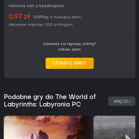
Historia cen z keyshopów
0,97 zł
G2Play
2 miesięcy temu
Aktualnie najniżej:
1,03 zł
Kinguin
Czekasz na lepszą ofertę?
Ustaw alert.
Utwórz alert
Podobne gry do The World of
WIĘCEJ
Labyrinths: Labyronia PC