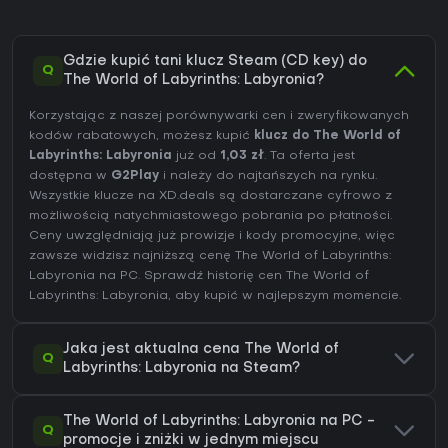
Gdzie kupić tani klucz Steam (CD key) do
Q
The World of Labyrinths: Labyronia?
Korzystając z naszej porównywarki cen i zweryfikowanych
kodów rabatowych, możesz kupić
klucz do The World of
Labyrinths: Labyronia
już od
1,03 zł
. Ta oferta jest
dostępna w
G2Play
i należy do najtańszych na rynku.
Wszystkie klucze na XD.deals są dostarczane cyfrowo z
możliwością natychmiastowego pobrania po płatności.
Ceny uwzględniają już prowizje i kody promocyjne, więc
zawsze widzisz najniższą cenę The World of Labyrinths:
Labyronia na
PC
. Sprawdź
historię cen The World of
Labyrinths: Labyronia
, aby kupić w najlepszym momencie.
Jaka jest aktualna cena The World of
Q
Labyrinths: Labyronia na Steam?
The World of Labyrinths: Labyronia na PC -
Q
promocje i zniżki w jednym miejscu