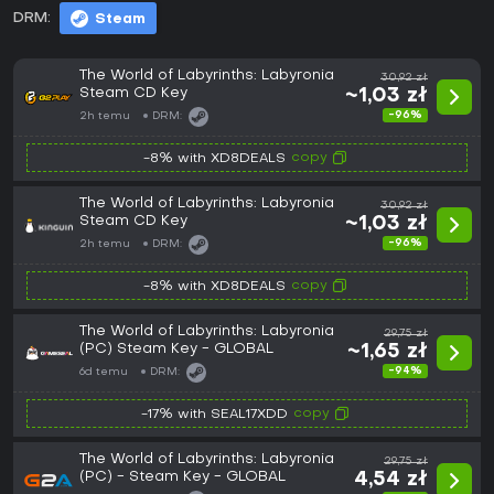
DRM:
Steam
The World of Labyrinths: Labyronia
30,92 zł
Steam CD Key
~1,03 zł
-96%
2h temu
DRM:
copy
-8% with XD8DEALS
The World of Labyrinths: Labyronia
30,92 zł
Steam CD Key
~1,03 zł
-96%
2h temu
DRM:
copy
-8% with XD8DEALS
The World of Labyrinths: Labyronia
29,75 zł
(PC) Steam Key - GLOBAL
~1,65 zł
-94%
6d temu
DRM:
copy
-17% with SEAL17XDD
The World of Labyrinths: Labyronia
29,75 zł
(PC) - Steam Key - GLOBAL
4,54 zł