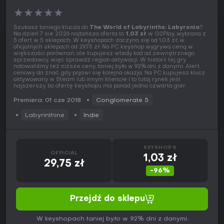
★
★
★
★
★
Szukasz taniego klucza do
The World of Labyrinths: Labyronia
?
Na dzień 7 sie 2026 najtańsza oferta to
1,03 zł
w G2Play, wybrana z
5 ofert w 5 sklepach. W keyshopach zaczyna się od 1,03 zł, w
oficjalnych sklepach od 29,75 zł. Na PC keyshop wygrywa ceną w
większości porównań, ale kupujesz wtedy kod od zewnętrznego
sprzedawcy, więc sprawdź region aktywacji. W historii tej gry
notowaliśmy też niższe ceny, taniej było w 92% dni z danymi. Alert
cenowy da znać, gdy pojawi się kolejna okazja. Na PC kupujesz klucz
aktywowany w Steam lub innym kliencie i to tutaj rynek jest
najszerszy, bo ofertę keyshopu ma ponad jedna czwarta gier.
Premiera: 01 cze 2018
Conglomerate 5
Labyrinthine
Indie
KEYSHOPS
OFFICIAL
1,03 zł
29,75 zł
-96%
Przejdź do sklepu
W keyshopach taniej było w 92% dni z danymi.