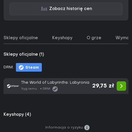
Zobacz historię cen
Sklepy oficjalne
Keyshopy
O grze
Wymaga
Sklepy oficjalne (1)
DRM:
Steam
The World of Labyrinths: Labyronia
29,75 zł
1tyg temu
DRM:
Keyshopy (4)
Informacja o ryzyku: