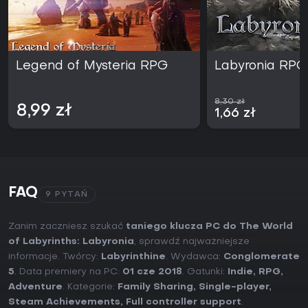
Legend of Mysteria RPG
Labyronia RPG
8,30 zł
8,99 zł
1,66 zł
FAQ
9 PYTAŃ
Zanim zaczniesz szukać
taniego klucza PC do The World
of Labyrinths: Labyronia
, sprawdź najważniejsze
informacje. Twórcy:
Labyrinthine
. Wydawca:
Conglomerate
5
. Data premiery na PC:
01 cze 2018
. Gatunki:
Indie
,
RPG
,
Adventure
. Kategorie:
Family Sharing
,
Single-player
,
Steam Achievements
,
Full controller support
.