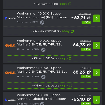
copy
-10% with XDD10
Warhammer 40,000 Space
258,02 zł
Marine 2 (Europe) (PC) - Steam
~63,71 zł
- Digital Key
-75%
3h temu
DRM:
copy
-6% with XDDEALS6
Warhammer 40,000: Space
209,99 zł
Marine 2 EN/DE/FR/IT/RU/ES
64,73 zł
Global (Steam)
-69%
18h temu
DRM:
copy
-9% with XDDeals
Warhammer 40,000: Space
209,99 zł
Marine 2 EN/DE/FR/IT/RU/ES EU
65,25 zł
(Steam)
-68%
18h temu
DRM:
copy
-9% with XDDeals
Warhammer 40,000 Space
258,02 zł
Marine 2 (Global) (PC) - Steam -
~66,10 zł
Digital Key
-74%
3h temu
DRM: