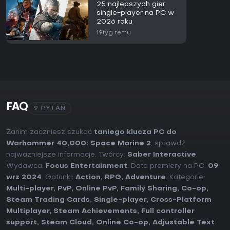
25 najlepszych gier
single-player na PC w
2026 roku
19tyg temu
FAQ
9 PYTAŃ
Zanim zaczniesz szukać
taniego klucza PC do
Warhammer 40,000: Space Marine 2
, sprawdź
najważniejsze informacje. Twórcy:
Saber Interactive
.
Wydawca:
Focus Entertainment
. Data premiery na PC:
09
wrz 2024
. Gatunki:
Action
,
RPG
,
Adventure
. Kategorie:
Multi-player
,
PvP
,
Online PvP
,
Family Sharing
,
Co-op
,
Steam Trading Cards
,
Single-player
,
Cross-Platform
Multiplayer
,
Steam Achievements
,
Full controller
support
,
Steam Cloud
,
Online Co-op
,
Adjustable Text