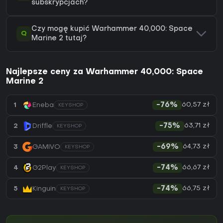
subskrypcjach?
Czy mogę kupić Warhammer 40,000: Space
Q
Marine 2 tutaj?
Najlepsze ceny za Warhammer 40,000: Space
Marine 2
60,57 zł
1
Eneba
-76%
KEYSHOP
63,71 zł
2
Driffle
-75%
KEYSHOP
64,73 zł
3
GAMIVO
-69%
KEYSHOP
66,67 zł
4
G2Play
-74%
KEYSHOP
66,75 zł
5
Kinguin
-74%
KEYSHOP