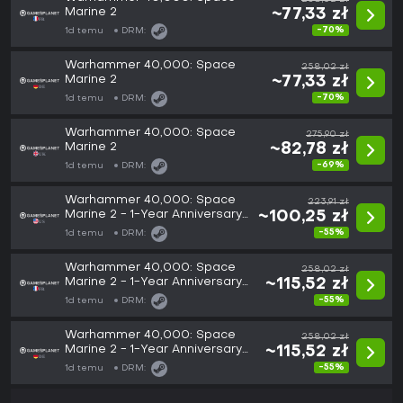
Marine 2
~77,33 zł
-70%
1d temu
DRM:
Warhammer 40,000: Space
258,02 zł
Marine 2
~77,33 zł
-70%
1d temu
DRM:
Warhammer 40,000: Space
275,90 zł
Marine 2
~82,78 zł
-69%
1d temu
DRM:
Warhammer 40,000: Space
223,91 zł
Marine 2 - 1-Year Anniversary
~100,25 zł
Edition
-55%
1d temu
DRM:
Warhammer 40,000: Space
258,02 zł
Marine 2 - 1-Year Anniversary
~115,52 zł
Edition
-55%
1d temu
DRM:
Warhammer 40,000: Space
258,02 zł
Marine 2 - 1-Year Anniversary
~115,52 zł
Edition
-55%
1d temu
DRM: