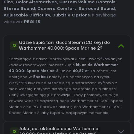
Size
,
Color Alternatives
,
Custom Volume Controls
,
Stereo Sound
,
Camera Comfort
,
Surround Sound
,
Adjustable Difficulty
,
Subtitle Options
. Klasyfikacja
wiekowa:
PEGI 18
.
Gdzie kupić tani klucz Steam (CD key) do
Q
Warhammer 40,000: Space Marine 2?
Korzystając z naszej porównywarki cen i zweryfikowanych
kodów rabatowych, możesz kupić
klucz do Warhammer
40,000: Space Marine 2
już od
60,57 zł
. Ta oferta jest
dostępna w
Eneba
i należy do najtańszych na rynku.
Wszystkie klucze na XD.deals są dostarczane cyfrowo z
możliwością natychmiastowego pobrania po płatności.
Ceny uwzględniają już prowizje i kody promocyjne, więc
zawsze widzisz najniższą cenę Warhammer 40,000: Space
Marine 2 na
PC
. Sprawdź
historię cen Warhammer 40,000:
Space Marine 2
, aby kupić w najlepszym momencie.
Jaka jest aktualna cena Warhammer
Q