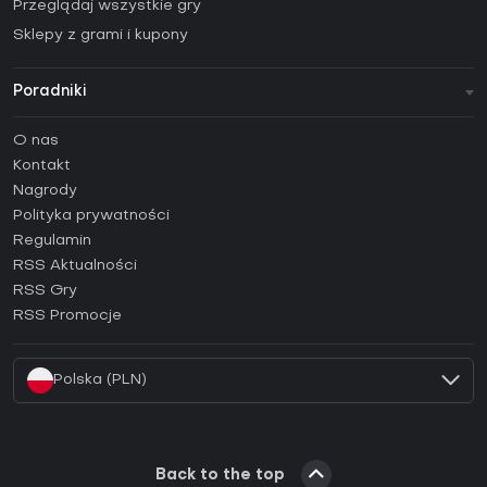
Przeglądaj wszystkie gry
Sklepy z grami i kupony
Poradniki
FAQ
O nas
Poradniki
Kontakt
Jak aktywować klucz Steam (CD Key)?
Nagrody
Jak aktywować klucz Epic Games (CD Key)?
Polityka prywatności
Regulamin
Jak aktywować klucz GOG (CD Key)?
RSS Aktualności
Jak aktywować klucz Ubisoft Connect (CD Key)?
RSS Gry
Jak aktywować klucz EA App (CD Key)?
RSS Promocje
Jak aktywować klucz Battle.net (CD Key)?
Polska (PLN)
Back to the top