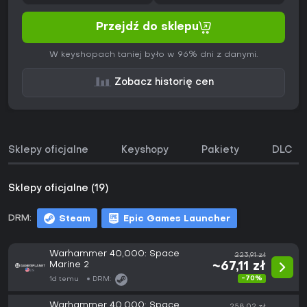
Przejdź do sklepu
W keyshopach taniej było w 96% dni z danymi.
Zobacz historię cen
Sklepy oficjalne
Keyshopy
Pakiety
DLC
Sklepy oficjalne (19)
DRM:
Steam
Epic Games Launcher
Warhammer 40,000: Space
223,91 zł
Marine 2
~67,11 zł
-70%
1d temu
DRM:
Warhammer 40,000: Space
258,02 zł