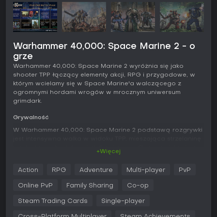
Warhammer 40,000: Space Marine 2 - o
grze
Warhammer 40,000: Space Marine 2 wyróżnia się jako
shooter TPP łączący elementy akcji, RPG i przygodowe, w
którym wcielamy się w Space Marine'a walczącego z
ogromnymi hordami wrogów w mrocznym uniwersum
grimdark.
Grywalność
W Warhammer 40,000: Space Marine 2 podstawą rozgrywki
jest intensywna walka w widoku TPP, mieszająca strzelaninę
na dystans z brutalnymi atakami wręcz. Gracz wciela się w
+Więcej
porucznika Demetriana Titusa, uzbrojonego w boltguny,
łańcuchowe miecze i plazmowe blastery, by odpierać fale
Action
RPG
Adventure
Multi-player
PvP
przeciwników. Egzekucje przywracają zdrowie, a zdolności
typu Righteous Fury dają tymczasowe wzmocnienia w
Online PvP
Family Sharing
Co-op
walce na bliskim dystansie. Ruch jest ciężki przez masywną
zbroję, ale umożliwia zwinne uniki i szarże. Kluczowa jest
Steam Trading Cards
Single-player
personalizacja - loadouty z bronią główną, poboczną oraz
Cross-Platform Multiplayer
Steam Achievements