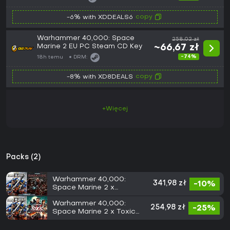
copy
-6% with XDDEALS6
Warhammer 40,000: Space
258,02 zł
Marine 2 EU PC Steam CD Key
~66,67 zł
-74%
18h temu
DRM:
copy
-8% with XD8DEALS
+Więcej
Packs (2)
Warhammer 40,000:
341,98 zł
-10%
Space Marine 2 x
Darktide
Warhammer 40,000:
254,98 zł
-25%
Space Marine 2 x Toxic
Commando - Standard
Edition