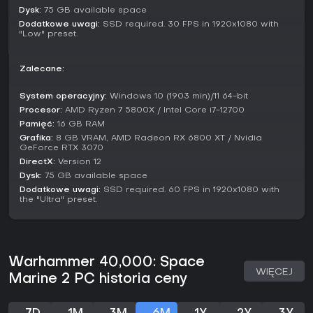
shooterów lubiących bitwy z hordami i głęboką
Dysk:
75 GB available space
personalizację, zwłaszcza w grupie. Solo kampania też
Dodatkowe uwagi:
SSD required. 30 FPS in 1920x1080 with
"Low" preset.
wciąga, ale multiplayer błyszczy z przyjaciółmi. Jeśli kręcą
cię TPP-akcja z progresją RPG, ten tytuł daje solidną
wartość dzięki trybom i planowanym aktualizacjom.
Zalecane:
System operacyjny:
Windows 10 (1903 min)/11 64-bit
Procesor:
AMD Ryzen 7 5800X / Intel Core i7-12700
Pamięć:
16 GB RAM
Grafika:
8 GB VRAM, AMD Radeon RX 6800 XT / Nvidia
GeForce RTX 3070
DirectX:
Version 12
Dysk:
75 GB available space
Dodatkowe uwagi:
SSD required. 60 FPS in 1920x1080 with
the "Ultra" preset.
Warhammer 40,000: Space
WIĘCEJ
Marine 2 PC historia ceny