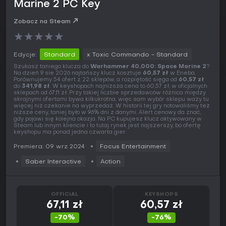
Marine 2 PC Key
Zobacz na Steam
★
★
★
★
★
Edycje:
Standard
x Toxic Commando - Standard
Szukasz taniego klucza do
Warhammer 40,000: Space Marine 2
?
Na dzień 9 sie 2026 najtańszy klucz kosztuje
60,57 zł
w Eneba.
Porównujemy 54 ofert z 22 sklepów, a rozpiętość sięga od
60,57 zł
do
341,98 zł
. W keyshopach najniższa cena to 60,57 zł, w oficjalnych
sklepach od 67,11 zł. Przy takiej liczbie sprzedawców różnica między
skrajnymi ofertami bywa kilkukrotna, więc sam wybór sklepu waży tu
więcej niż czekanie na wyprzedaż. W historii tej gry notowaliśmy też
niższe ceny, taniej było w 96% dni z danymi. Alert cenowy da znać,
gdy pojawi się kolejna okazja. Na PC kupujesz klucz aktywowany w
Steam lub innym kliencie i to tutaj rynek jest najszerszy, bo ofertę
keyshopu ma ponad jedna czwarta gier.
Premiera: 09 wrz 2024
Focus Entertainment
Saber Interactive
Action
OFFICIAL
KEYSHOPS
67,11 zł
60,57 zł
-70%
-76%