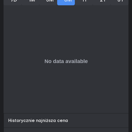
7D
1M
3M
6M
1Y
2Y
3Y
Historycznie najniższa cena