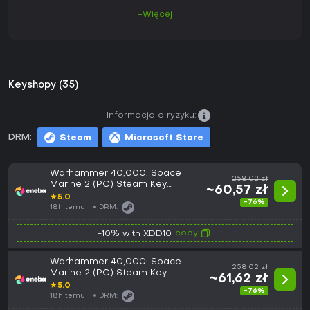
+Więcej
Keyshopy (35)
Informacja o ryzyku:
DRM:
Steam
Microsoft Store
Warhammer 40,000: Space
258,02 zł
Marine 2 (PC) Steam Key
~60,57 zł
GLOBAL
★
5.0
-76%
18h temu
DRM:
copy
-10% with XDD10
Warhammer 40,000: Space
258,02 zł
Marine 2 (PC) Steam Key
~61,62 zł
EUROPE
★
5.0
-76%
18h temu
DRM: