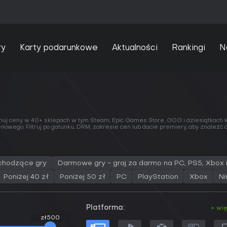
ry
Karty podarunkowe
Aktualności
Rankingi
N
nuj ceny w
40+ sklepach
w tym
Steam
,
Epic Games Store
,
GOG
i dziesiątkach
cenowego
. Filtruj po gatunku, DRM, zakresie cen lub dacie premiery, aby znaleźć
chodzące gry
Darmowe gry - graj za darmo na PC, PS5, Xbox 
Poniżej 40 zł
Poniżej 50 zł
PC
PlayStation
Xbox
Ni
Platforma:
+ wi
zł500
zł500