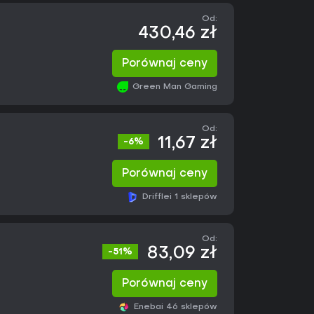
Od:
430,46 zł
Porównaj ceny
Green Man Gaming
Od:
11,67 zł
-6%
Porównaj ceny
Driffle
i 1 sklepów
Od:
83,09 zł
-51%
Porównaj ceny
Eneba
i 46 sklepów