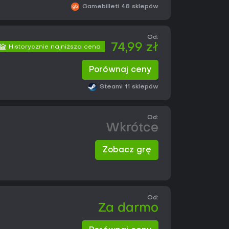
Gamebillet
i 48 sklepów
Od:
74,99 zł
Historycznie najniższa cena
Porównaj ceny
Steam
i 11 sklepów
Od:
Wkrótce
Zobacz grę
Od:
Za darmo