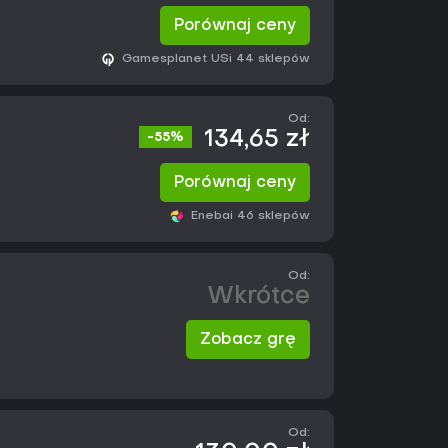
Porównaj ceny
Gamesplanet US
i 44 sklepów
Od:
134,65 zł
-55%
Porównaj ceny
Eneba
i 46 sklepów
Od:
Wkrótce
Zobacz grę
Od: