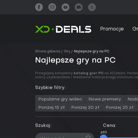
Promocje
G
Strona główna
Gry
Najlepsze gry na PC
Najlepsze gry na PC
Przeglądaj kompletny
katalog gier PC
na XD.deals. Porów
oceny użytkowników i śledzenie
historycznego minimum 
Szybkie filtry:
Popularne gry wideo
Nowe premiery
Nad
Poniżej 15 zł
Poniżej 20 zł
Poniżej 25 zł
Szukaj:
Cena:
zł0
zł0