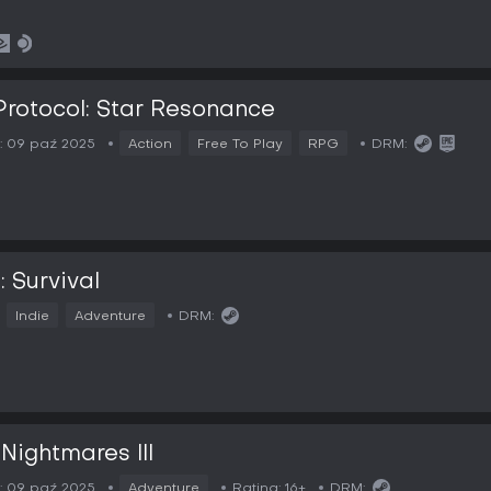
Protocol: Star Resonance
:
09 paź 2025
Action
Free To Play
RPG
DRM:
: Survival
Indie
Adventure
DRM:
 Nightmares III
:
09 paź 2025
Adventure
Rating:
16+
DRM: