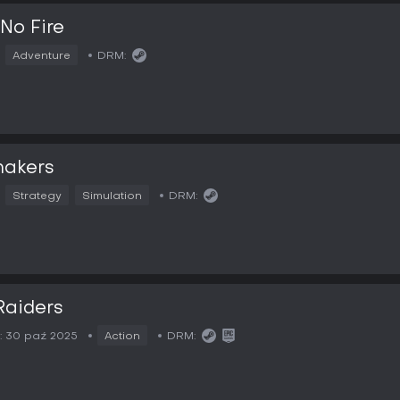
 No Fire
Adventure
DRM:
makers
Strategy
Simulation
DRM:
Raiders
:
30 paź 2025
Action
DRM: