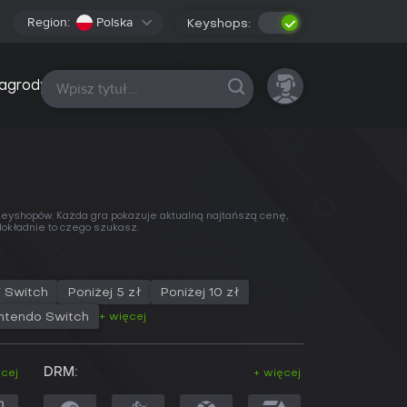
Region:
Polska
Keyshops:
Wszystkie platformy
agrody
keyshopów
. Każda gra pokazuje aktualną najtańszą cenę,
 dokładnie to czego szukasz.
i Switch
Poniżej 5 zł
Poniżej 10 zł
+ więcej
ntendo Switch
DRM:
ęcej
+ więcej