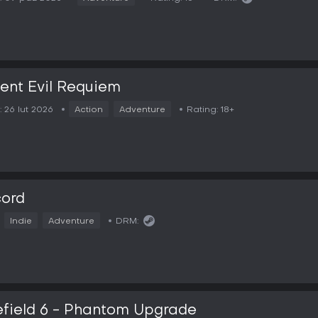
ent Evil Requiem
:
26 lut 2026
Action
Adventure
Rating:
18+
cord
Indie
Adventure
DRM:
efield 6 - Phantom Upgrade