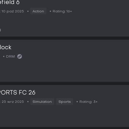
efield 6
:
10 paź 2025
Action
Rating:
16+
lock
DRM:
PORTS FC 26
:
25 wrz 2025
Simulation
Sports
Rating:
3+