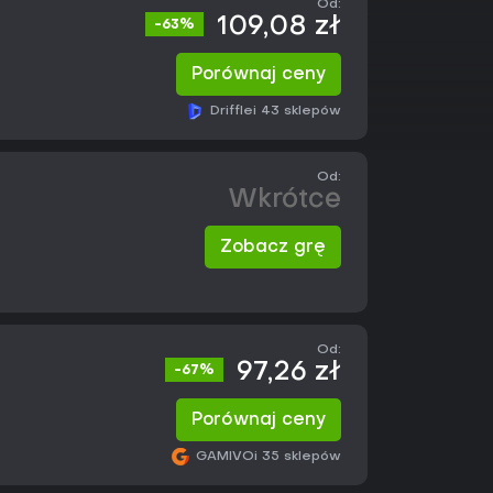
Od:
109,08 zł
-63%
Porównaj ceny
Driffle
i 43 sklepów
Od:
Wkrótce
Zobacz grę
Od:
97,26 zł
-67%
Porównaj ceny
GAMIVO
i 35 sklepów