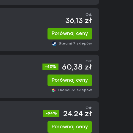
Od:
36,13 zł
Porównaj ceny
Steam
i 7 sklepów
Od:
60,38 zł
-43%
Porównaj ceny
Eneba
i 31 sklepów
Od:
24,24 zł
-94%
Porównaj ceny