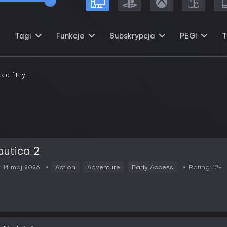
Tagi
Funkcje
Subskrypcja
PEGI
T
e filtry
utica 2
:
14 maj 2026
Action
Adventure
Early Access
Rating:
12+