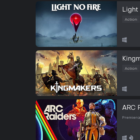
Light
Action
King
Action
ARC 
Premiera