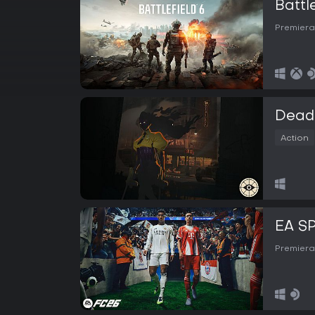
Battl
Premiera
Dead
Action
EA S
Premiera