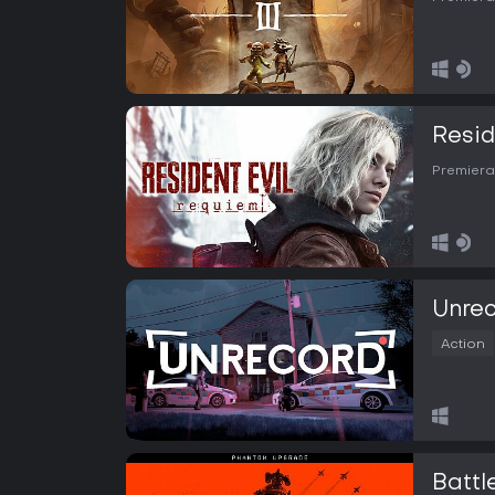
Resid
Premiera
Unre
Action
Battl