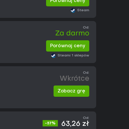
Porównaj ceny
Steam
Od:
Za darmo
Porównaj ceny
Steam
i 1 sklepów
Od:
Wkrótce
Zobacz grę
Od:
63,26 zł
-57%