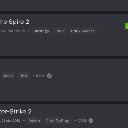
the Spire 2
:
05 mar 2026
Strategy
Indie
Early Access
2
Indie
RPG
DRM:
er-Strike 2
:
21 sie 2012
Action
Free To Play
DRM: