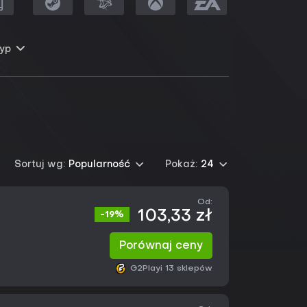
yp
Sortuj wg:
Popularność
Pokaż:
24
Od:
103,33 zł
-19%
Porównaj ceny
G2Play
i 13 sklepów