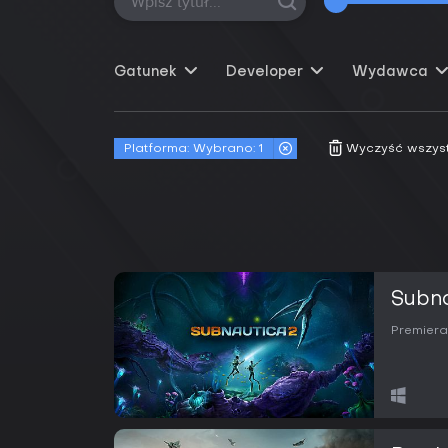
Gatunek
Developer
Wydawca
Platforma:
Wybrano: 1
Wyczyść wszystki
Subna
Premiera