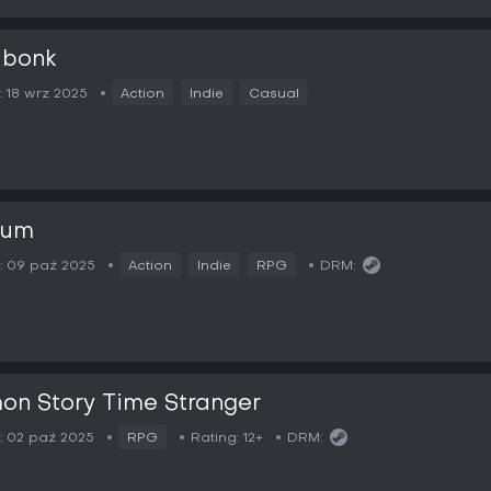
bonk
:
18 wrz 2025
Action
Indie
Casual
lum
:
09 paź 2025
Action
Indie
RPG
DRM:
on Story Time Stranger
:
02 paź 2025
RPG
Rating:
12+
DRM: