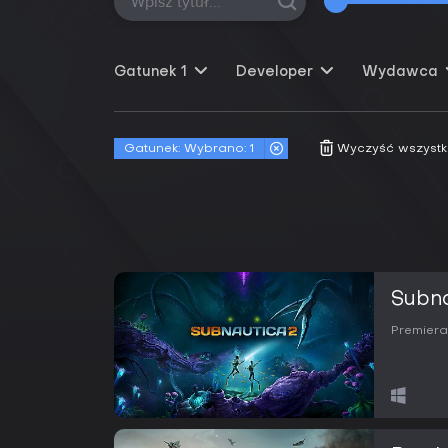
Gatunek
1
Developer
Wydawca
Gatunek:
Wybrano: 1
Wyczyść wszystkie
Subna
Premiera