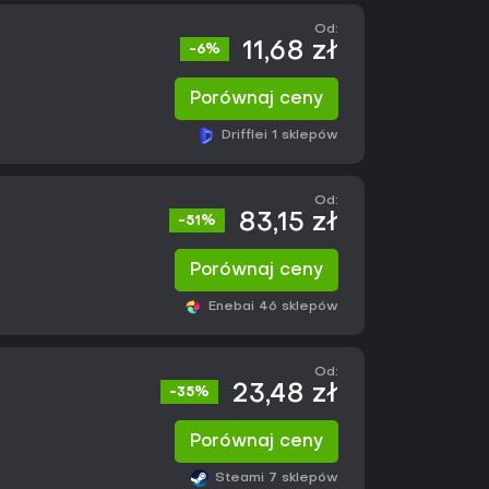
Od:
11,68 zł
-6%
Porównaj ceny
Driffle
i 1 sklepów
Od:
83,15 zł
-51%
Porównaj ceny
Eneba
i 46 sklepów
Od:
23,48 zł
-35%
Porównaj ceny
Steam
i 7 sklepów