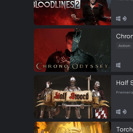
Chro
Action
Half 
Premiera
Torchl