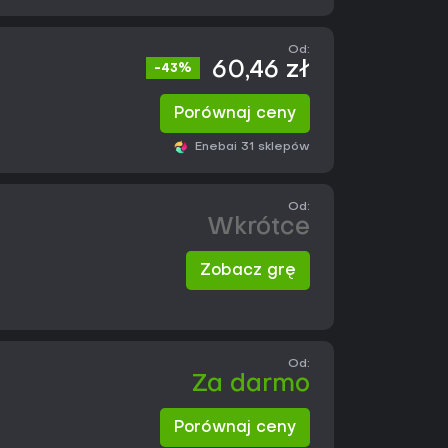
Od:
60,46 zł
-43%
Porównaj ceny
Eneba
i 31 sklepów
Od:
Wkrótce
Zobacz grę
Od:
Za darmo
Porównaj ceny