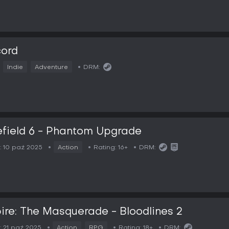
cord
Indie
Adventure
DRM:
efield 6 - Phantom Upgrade
:
10 paź 2025
Action
Rating:
16+
DRM:
re: The Masquerade - Bloodlines 2
:
21 paź 2025
Action
RPG
Rating:
18+
DRM: