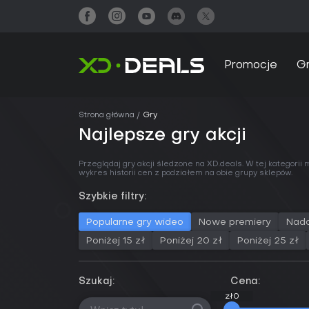
Promocje
G
Strona główna
Gry
Najlepsze gry akcji
Przeglądaj gry akcji śledzone na XD.deals. W tej kategorii
wykres historii cen z podziałem na obie grupy sklepów.
Szybkie filtry:
Popularne gry wideo
Nowe premiery
Nad
Poniżej 15 zł
Poniżej 20 zł
Poniżej 25 zł
Szukaj:
Cena:
zł0
zł0