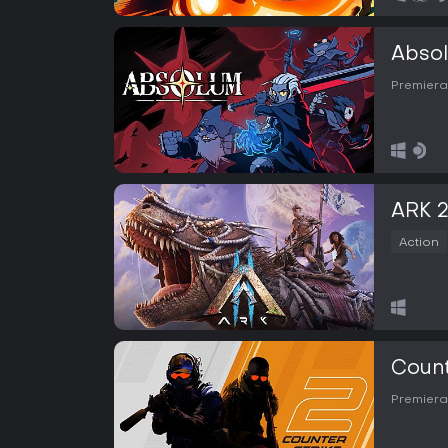
Abso
Premiera
ARK 
Action
Count
Premiera