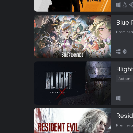
Blue 
Premiera
Blight
Action
Resid
Premiera