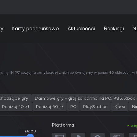
ry
Karty podarunkowe
Aktualności
Rankingi
N
 mamy 114 197 pozycji, a ceny każdej z nich porównujemy w
ponad 40 sklepach
, w
chodzące gry
Darmowe gry - graj za darmo na PC, PS5, Xbox 
Poniżej 40 zł
Poniżej 50 zł
PC
PlayStation
Xbox
Ni
Platforma:
+ wi
zł500
zł500