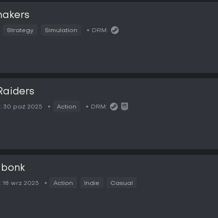
makers
Strategy
Simulation
DRM:
Raiders
:
30 paź 2025
Action
DRM:
bonk
:
18 wrz 2025
Action
Indie
Casual