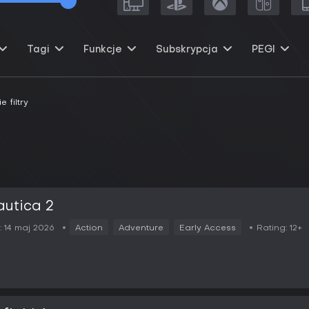
Tagi
Funkcje
Subskrypcja
PEGI
 filtry
utica 2
:
14 maj 2026
Action
Adventure
Early Access
Rating:
12+