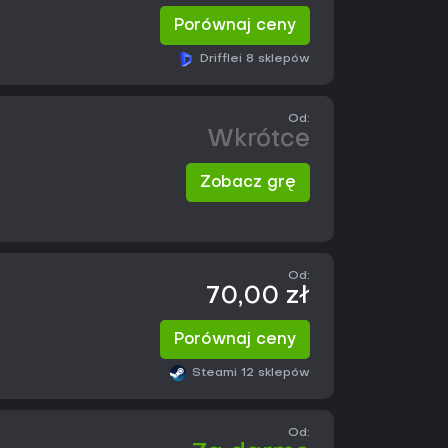
Porównaj ceny
Driffle
i 8 sklepów
Od:
Wkrótce
Zobacz grę
Od:
70,00 zł
Porównaj ceny
Steam
i 12 sklepów
Od: