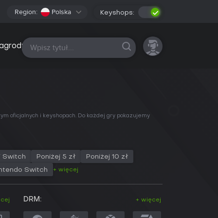
Region:
Polska
Keyshops:
Wszystkie platformy
agrody
 tym oficjalnych i keyshopach. Do każdej gry pokazujemy
i Switch
Poniżej 5 zł
Poniżej 10 zł
+ więcej
ntendo Switch
DRM:
ęcej
+ więcej