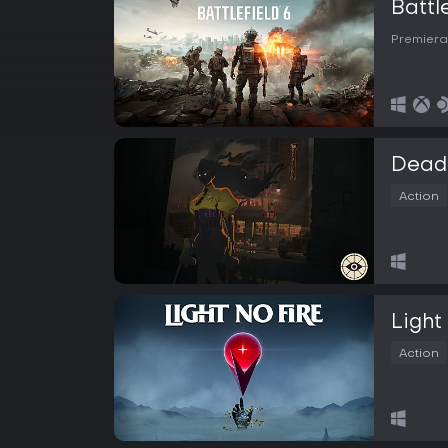
Battl
Premiera
Dead
Action
Light
Action