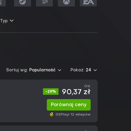
Typ
Sortuj wg:
Popularność
Pokaż:
24
Od:
90,37 zł
-29%
Porównaj ceny
G2Play
i 12 sklepów