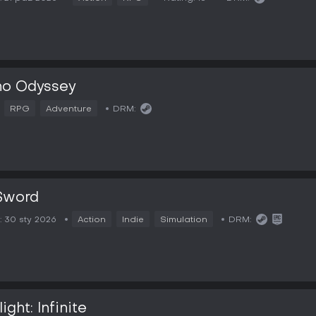
no Odyssey
RPG
Adventure
DRM:
Sword
:
30 sty 2026
Action
Indie
Simulation
DRM:
ight: Infinite