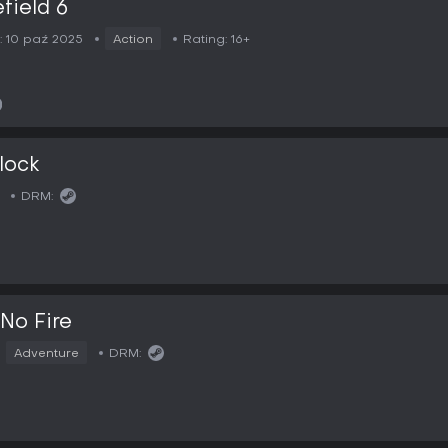
efield 6
:
10 paź 2025
Action
Rating:
16+
lock
DRM:
 No Fire
Adventure
DRM: