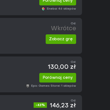
Porównaj ceny
Eneba
i 46 sklepów
Od:
Wkrótce
Zobacz grę
Od:
130,00 zł
Porównaj ceny
Epic Games Store
i 1 sklepów
Od:
146,23 zł
-43%