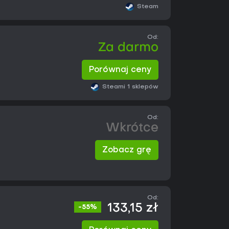
Steam
Od:
Za darmo
Porównaj ceny
Steam
i 1 sklepów
Od:
Wkrótce
Zobacz grę
Od:
133,15 zł
-55%