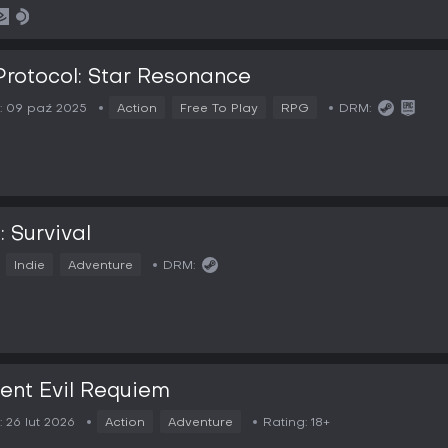
Protocol: Star Resonance
:
09 paź 2025
Action
Free To Play
RPG
DRM:
: Survival
Indie
Adventure
DRM:
ent Evil Requiem
:
26 lut 2026
Action
Adventure
Rating:
18+