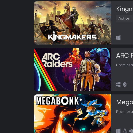
King
Action
ARC 
Premiera
Mega
Premiera