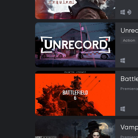
Unre
Action
Battl
Premiera
Vampi
Premiera