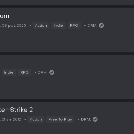
lum
:
09 paź 2025
Action
Indie
RPG
DRM:
2
Indie
RPG
DRM:
er-Strike 2
:
21 sie 2012
Action
Free To Play
DRM: