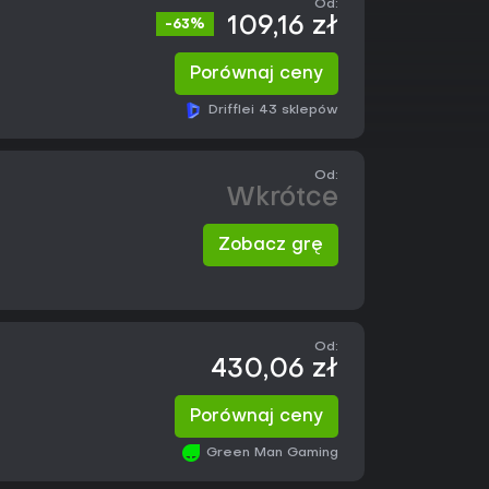
Od:
109,16 zł
-63%
Porównaj ceny
Driffle
i 43 sklepów
Od:
Wkrótce
Zobacz grę
Od:
430,06 zł
Porównaj ceny
Green Man Gaming