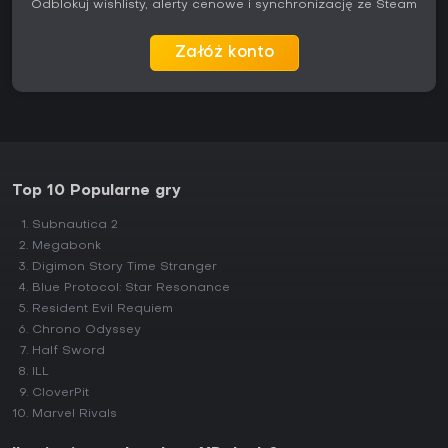
Odblokuj wishlisty, alerty cenowe i synchronizację ze Steam
Załóż konto
Top 10 Popularne gry
Subnautica 2
Megabonk
Digimon Story Time Stranger
Blue Protocol: Star Resonance
Resident Evil Requiem
Chrono Odyssey
Half Sword
ILL
CloverPit
Marvel Rivals