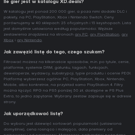
Ile gier jest w katalogu XD.deals?
W katalogu jest ponad 200 000 gier, a poza nimi dodatki DLC i
pakiety, na PC, PlayStation, Xbox i Nintendo Switch. Ceny
porównujemy w 40 sklepach: 25 oficjalnych i 15 keyshopach. Lista
jest domyślnie ustawiona według popularności. Węższe
zestawienia znajdziesz na stronach
gry PC
,
gry PlayStation
,
gry
Xbox
i
gry Nintendo
.
Jak zawęzić listę do tego, czego szukam?
Filtrować możesz na kilkanaście sposobów, m.in. po tytule, cenie,
platformie, systemie DRM, gatunku, tagach, funkcjach,
deweloperze, wydawcy, subskrypcji, typie produktu i ocenie PEGI.
Platformę wybierzesz ogólnie: PC, PlayStation, Xbox, Nintendo,
Mobile, albo konkretnie, na przykład samo PlayStation 4. Filtry
można łączyć: RPG na PS5 poniżej 50 zł, dostępne w PS Plus
Extra, to jedno zapytanie. Wybrany zestaw zapisuje się w adresie
strony.
Jak uporządkować listę?
Do wyboru jest dziewięć sortowań: popularność (ustawiona
domyślnie), cena rosnąco i malejąco, data premiery od