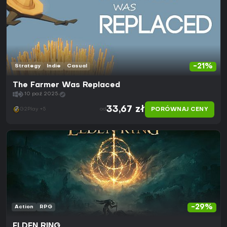
-21%
Strategy
Indie
Casual
The Farmer Was Replaced
10 paź 2025
33,67 zł
PORÓWNAJ CENY
G2Play +5
od
-29%
Action
RPG
ELDEN RING