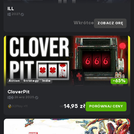
ILL
2027
Wkrótce
ZOBACZ GRĘ
-65%
Action
Strategy
Indie
CloverPit
26 wrz 2025
14,95 zł
PORÓWNAJ CENY
G2Play +11
od