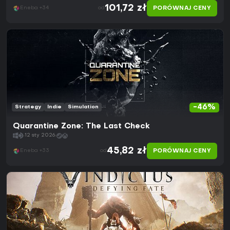
101,72 zł
PORÓWNAJ CENY
Eneba +34
od
-46%
Strategy
Indie
Simulation
Quarantine Zone: The Last Check
12 sty 2026
45,82 zł
PORÓWNAJ CENY
Eneba +33
od