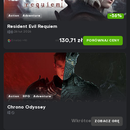
-56%
Action
Adventure
Resident Evil Requiem
26 lut 2026
130,71 zł
PORÓWNAJ CENY
Eneba +46
od
Action
RPG
Adventure
Chrono Odyssey
Wkrótce
ZOBACZ GRĘ