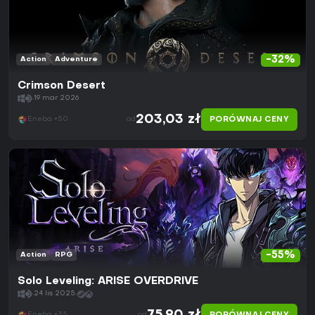
-32%
Action
Adventure
Crimson Desert
19 mar 2026
203,03 zł
PORÓWNAJ CENY
Eneba +50
od
-55%
Action
RPG
Solo Leveling: ARISE OVERDRIVE
24 lis 2025
Eneba +35
od