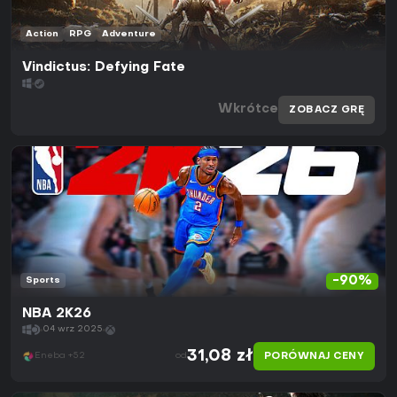
Action
RPG
Adventure
Vindictus: Defying Fate
Wkrótce
ZOBACZ GRĘ
-90%
Sports
NBA 2K26
04 wrz 2025
31,08 zł
PORÓWNAJ CENY
Eneba +52
od