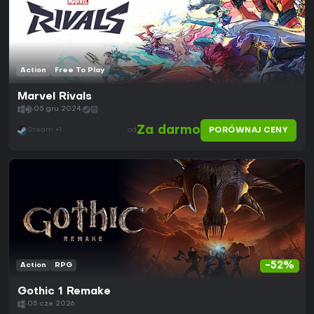
Action
Free To Play
Marvel Rivals
05 gru 2024
Za darmo
PORÓWNAJ CENY
Steam +1
od
-52%
Action
RPG
Gothic 1 Remake
05 cze 2026