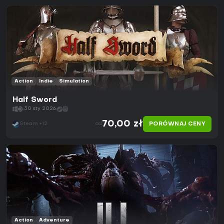
Action
Indie
Simulation
Half Sword
30 sty 2026
70,00 zł
PORÓWNAJ CENY
Steam +12
od
Action
Adventure