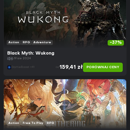
-37%
Action
RPG
Adventure
Black Myth: Wukong
19 sie 2024
159,41 zł
PORÓWNAJ CENY
GameBoost +41
od
Action
Free To Play
RPG