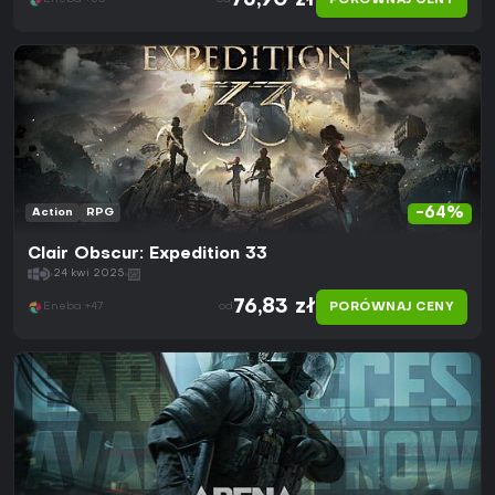
75,90 zł
PORÓWNAJ CENY
-64%
Action
RPG
Clair Obscur: Expedition 33
24 kwi 2025
76,83 zł
PORÓWNAJ CENY
Eneba +47
od