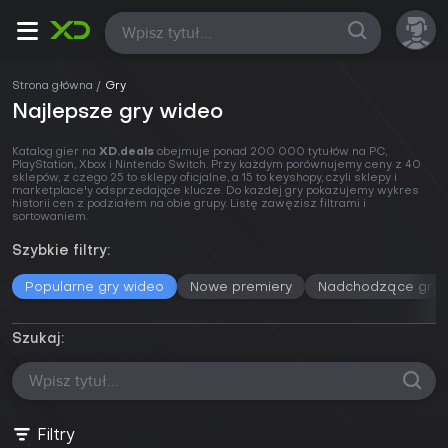
Wszystkie
Strona główna
Gry
Najlepsze gry wideo
Katalog gier na
XD.deals
obejmuje ponad 200 000 tytułów na PC,
PlayStation, Xbox i Nintendo Switch. Przy każdym porównujemy ceny z 40
sklepów, z czego 25 to sklepy oficjalne, a 15 to keyshopy, czyli sklepy i
marketplace'y odsprzedające klucze. Do każdej gry pokazujemy wykres
historii cen z podziałem na obie grupy. Listę zawęzisz filtrami i
sortowaniem.
Szybkie filtry:
Popularne gry wideo
Nowe premiery
Nadchodzące gry
Szukaj:
Filtry