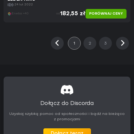
24 lut 2022
182,55 zł
PORÓWNAJ CENY
Eneba +40
od
1
2
3
Dołącz do Discorda
Uzyskaj szybką pomoc od społeczności i bądź na bieżąco
z promocjami
Dołącz teraz