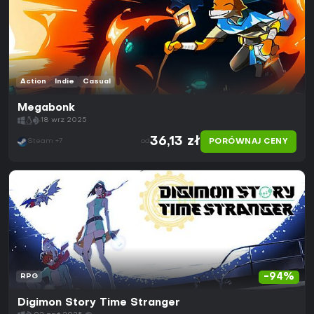
Action
Indie
Casual
Megabonk
18 wrz 2025
36,13 zł
PORÓWNAJ CENY
Steam +7
od
-94%
RPG
Digimon Story Time Stranger