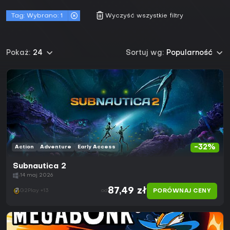
Tag:
Wybrano: 1
Wyczyść wszystkie filtry
Pokaż:
24
Sortuj wg:
Popularność
-32%
Action
Adventure
Early Access
Subnautica 2
14 maj 2026
87,49 zł
PORÓWNAJ CENY
G2Play +13
od