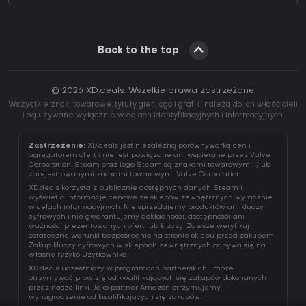
Back to the top
© 2026 XD.deals. Wszelkie prawa zastrzeżone.
Wszystkie znaki towarowe, tytuły gier, logo i grafiki należą do ich właścicieli
i są używane wyłącznie w celach identyfikacyjnych i informacyjnych.
Zastrzeżenie:
XD.deals jest niezależną porównywarką cen i
agregatorem ofert i nie jest powiązane ani wspierane przez Valve
Corporation. Steam oraz logo Steam są znakami towarowymi i/lub
zarejestrowanymi znakami towarowymi Valve Corporation.
XD.deals korzysta z publicznie dostępnych danych Steam i
wyświetla informacje cenowe ze sklepów zewnętrznych wyłącznie
w celach informacyjnych. Nie sprzedajemy produktów ani kluczy
cyfrowych i nie gwarantujemy dokładności, dostępności ani
ważności prezentowanych ofert lub kluczy. Zawsze weryfikuj
ostateczne warunki bezpośrednio na stronie sklepu przed zakupem.
Zakup kluczy cyfrowych w sklepach zewnętrznych odbywa się na
własne ryzyko Użytkownika.
XD.deals uczestniczy w programach partnerskich i może
otrzymywać prowizję od kwalifikujących się zakupów dokonanych
przez nasze linki. Jako partner Amazon otrzymujemy
wynagrodzenie od kwalifikujących się zakupów.