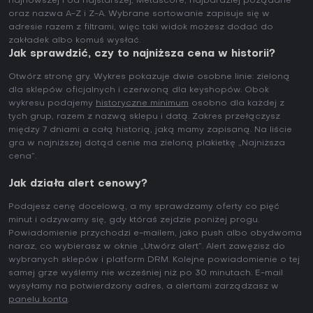
najnowszej i od najstarszej, Metascore, najbardziej pożądane
oraz nazwa A-Z i Z-A. Wybrane sortowanie zapisuje się w
adresie razem z filtrami, więc taki widok możesz dodać do
zakładek albo komuś wysłać.
Jak sprawdzić, czy to najniższa cena w historii?
Otwórz stronę gry. Wykres pokazuje dwie osobne linie: zieloną
dla sklepów oficjalnych i czerwoną dla keyshopów. Obok
wykresu podajemy
historyczne minimum
osobno dla każdej z
tych grup, razem z nazwą sklepu i datą. Zakres przełączysz
między 7 dniami a całą historią, jaką mamy zapisaną. Na liście
gra w najniższej dotąd cenie ma zieloną plakietkę „Najniższa
cena”.
Jak działa alert cenowy?
Podajesz cenę docelową, a my sprawdzamy oferty co pięć
minut i odzywamy się, gdy któraś zejdzie poniżej progu.
Powiadomienie przychodzi e-mailem, jako push albo obydwoma
naraz, co wybierasz w oknie „Utwórz alert”. Alert zawęzisz do
wybranych sklepów i platform DRM. Kolejne powiadomienie o tej
samej grze wyślemy nie wcześniej niż po 30 minutach. E-mail
wysyłamy na potwierdzony adres, a alertami zarządzasz w
panelu konta
.