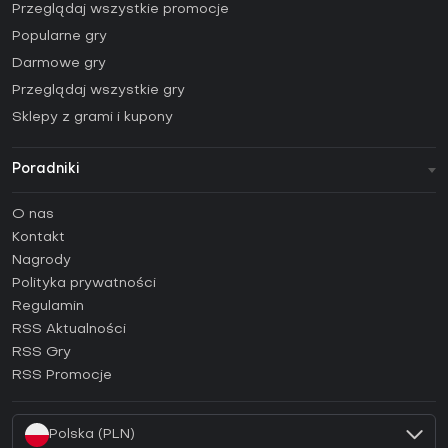
Przeglądaj wszystkie promocje
Popularne gry
Darmowe gry
Przeglądaj wszystkie gry
Sklepy z grami i kupony
Poradniki
FAQ
O nas
Poradniki
Kontakt
Jak aktywować klucz Steam (CD Key)?
Nagrody
Jak aktywować klucz Epic Games (CD Key)?
Polityka prywatności
Regulamin
Jak aktywować klucz GOG (CD Key)?
RSS Aktualności
Jak aktywować klucz Ubisoft Connect (CD Key)?
RSS Gry
Jak aktywować klucz EA App (CD Key)?
RSS Promocje
Jak aktywować klucz Battle.net (CD Key)?
Polska (PLN)