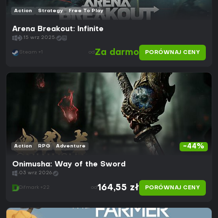
Action
Strategy
Free To Play
Arena Breakout: Infinite
15 wrz 2025
Za darmo
PORÓWNAJ CENY
Steam +1
od
-44%
Action
RPG
Adventure
Onimusha: Way of the Sword
03 wrz 2026
164,55 zł
PORÓWNAJ CENY
Difmark +22
od