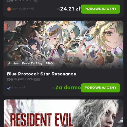
02 paź 2025
24,21 zł
PORÓWNAJ CENY
Gamebillet +48
od
Action
Free To Play
RPG
Blue Protocol: Star Resonance
09 paź 2025
Za darmo
PORÓWNAJ CENY
Steam +1
od