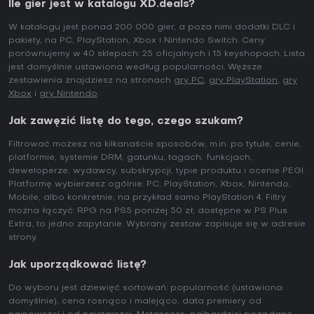
Ile gier jest w katalogu XD.deals?
W katalogu jest ponad 200 000 gier, a poza nimi dodatki DLC i
pakiety, na PC, PlayStation, Xbox i Nintendo Switch. Ceny
porównujemy w 40 sklepach: 25 oficjalnych i 15 keyshopach. Lista
jest domyślnie ustawiona według popularności. Węższe
zestawienia znajdziesz na stronach
gry PC
,
gry PlayStation
,
gry
Xbox
i
gry Nintendo
.
Jak zawęzić listę do tego, czego szukam?
Filtrować możesz na kilkanaście sposobów, m.in. po tytule, cenie,
platformie, systemie DRM, gatunku, tagach, funkcjach,
deweloperze, wydawcy, subskrypcji, typie produktu i ocenie PEGI.
Platformę wybierzesz ogólnie: PC, PlayStation, Xbox, Nintendo,
Mobile, albo konkretnie, na przykład samo PlayStation 4. Filtry
można łączyć: RPG na PS5 poniżej 50 zł, dostępne w PS Plus
Extra, to jedno zapytanie. Wybrany zestaw zapisuje się w adresie
strony.
Jak uporządkować listę?
Do wyboru jest dziewięć sortowań: popularność (ustawiona
domyślnie), cena rosnąco i malejąco, data premiery od