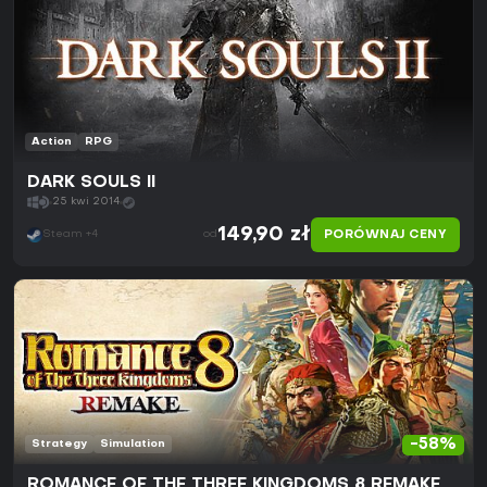
Action
RPG
DARK SOULS II
25 kwi 2014
149,90 zł
PORÓWNAJ CENY
Steam +4
od
-58%
Strategy
Simulation
ROMANCE OF THE THREE KINGDOMS 8 REMAKE