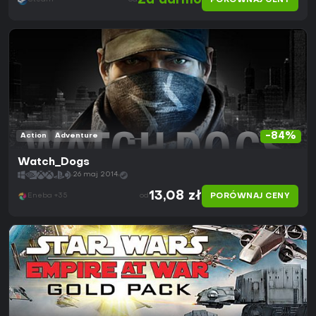
Za darmo
PORÓWNAJ CENY
-84%
Action
Adventure
Watch_Dogs
26 maj 2014
13,08 zł
PORÓWNAJ CENY
Eneba +35
od