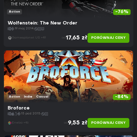
-76%
Action
Wolfenstein: The New Order
19 maj 2014
17,65 zł
PORÓWNAJ CENY
Gamesplanet US +49
od
-84%
Action
Indie
Casual
Broforce
15 paź 2015
9,55 zł
PORÓWNAJ CENY
Eneba +46
od