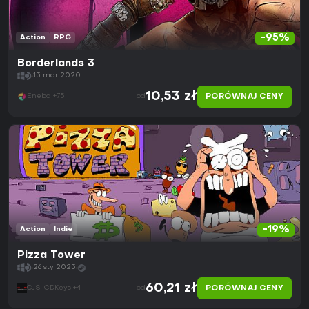
-95%
Action
RPG
Borderlands 3
13 mar 2020
10,53 zł
PORÓWNAJ CENY
Eneba +75
od
-19%
Action
Indie
Pizza Tower
26 sty 2023
60,21 zł
PORÓWNAJ CENY
CJS-CDKeys +4
od