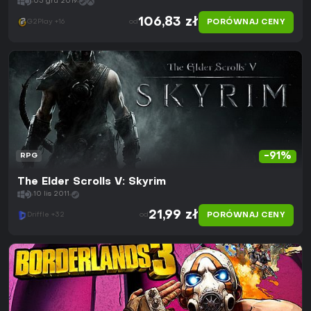
03 gru 2019
106,83 zł
PORÓWNAJ CENY
G2Play +16
od
-91%
RPG
The Elder Scrolls V: Skyrim
10 lis 2011
21,99 zł
PORÓWNAJ CENY
Driffle +32
od