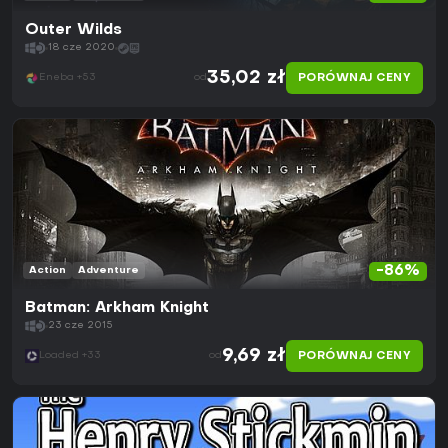
Outer Wilds
18 cze 2020
35,02 zł
PORÓWNAJ CENY
Eneba +53
od
-86%
Action
Adventure
Batman: Arkham Knight
23 cze 2015
9,69 zł
PORÓWNAJ CENY
Loaded +33
od