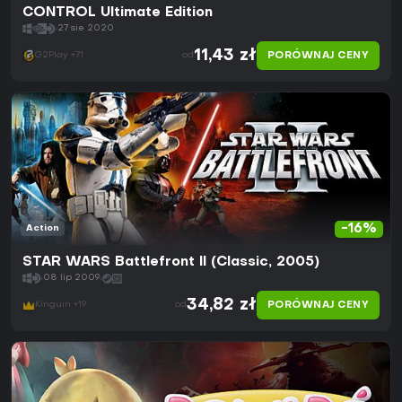
CONTROL Ultimate Edition
27 sie 2020
11,43 zł
PORÓWNAJ CENY
G2Play +71
od
-16%
Action
STAR WARS Battlefront II (Classic, 2005)
08 lip 2009
34,82 zł
PORÓWNAJ CENY
Kinguin +19
od