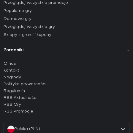
Przeglądaj wszystkie promocje
Popularne gry
Darmowe gry
Przeglądaj wszystkie gry
Sklepy z grami i kupony
Poradniki
FAQ
O nas
Poradniki
Kontakt
Jak aktywować klucz Steam (CD Key)?
Nagrody
Jak aktywować klucz Epic Games (CD Key)?
Polityka prywatności
Regulamin
Jak aktywować klucz GOG (CD Key)?
RSS Aktualności
Jak aktywować klucz Ubisoft Connect (CD Key)?
RSS Gry
Jak aktywować klucz EA App (CD Key)?
RSS Promocje
Jak aktywować klucz Battle.net (CD Key)?
Polska (PLN)