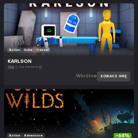
Action
Indie
Casual
KARLSON
Już wkrótce
Wkrótce
ZOBACZ GRĘ
-64%
Action
Adventure