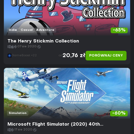
-65%
Indie
Casual
Adventure
The Henry Stickmin Collection
07 sie 2020
20,76 zł
PORÓWNAJ CENY
GameBoost +22
od
-60%
Simulation
Microsoft Flight Simulator (2020) 40th
Anniversary Edition
17 sie 2020