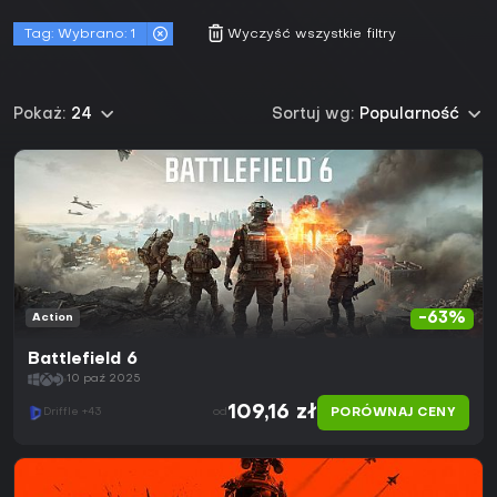
Tag:
Wybrano: 1
Wyczyść wszystkie filtry
Pokaż:
24
Sortuj wg:
Popularność
-63%
Action
Battlefield 6
10 paź 2025
109,16 zł
PORÓWNAJ CENY
Driffle +43
od