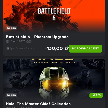
Action
Battlefield 6 - Phantom Upgrade
10 paź 2025
130,00 zł
PORÓWNAJ CENY
Epic Games Store +1
od
-37%
Action
Halo: The Master Chief Collection