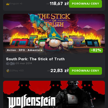
118,67 zł
PORÓWNAJ CENY
Kinguin +6
od
-82%
Action
RPG
Adventure
South Park: The Stick of Truth
05 mar 2014
22,83 zł
PORÓWNAJ CENY
G2Play +53
od