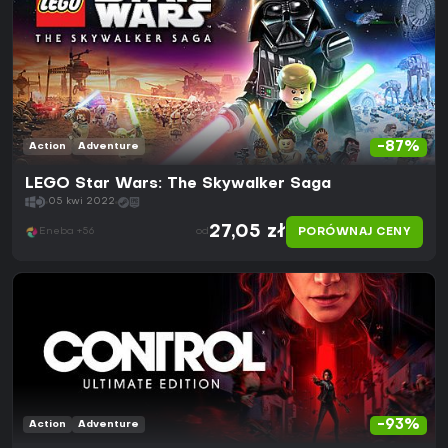
-87%
Action
Adventure
LEGO Star Wars: The Skywalker Saga
05 kwi 2022
27,05 zł
PORÓWNAJ CENY
Eneba +56
od
-93%
Action
Adventure