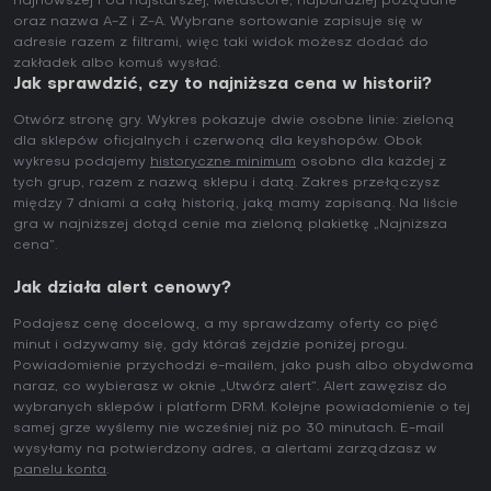
najnowszej i od najstarszej, Metascore, najbardziej pożądane
oraz nazwa A-Z i Z-A. Wybrane sortowanie zapisuje się w
adresie razem z filtrami, więc taki widok możesz dodać do
zakładek albo komuś wysłać.
Jak sprawdzić, czy to najniższa cena w historii?
Otwórz stronę gry. Wykres pokazuje dwie osobne linie: zieloną
dla sklepów oficjalnych i czerwoną dla keyshopów. Obok
wykresu podajemy
historyczne minimum
osobno dla każdej z
tych grup, razem z nazwą sklepu i datą. Zakres przełączysz
między 7 dniami a całą historią, jaką mamy zapisaną. Na liście
gra w najniższej dotąd cenie ma zieloną plakietkę „Najniższa
cena”.
Jak działa alert cenowy?
Podajesz cenę docelową, a my sprawdzamy oferty co pięć
minut i odzywamy się, gdy któraś zejdzie poniżej progu.
Powiadomienie przychodzi e-mailem, jako push albo obydwoma
naraz, co wybierasz w oknie „Utwórz alert”. Alert zawęzisz do
wybranych sklepów i platform DRM. Kolejne powiadomienie o tej
samej grze wyślemy nie wcześniej niż po 30 minutach. E-mail
wysyłamy na potwierdzony adres, a alertami zarządzasz w
panelu konta
.