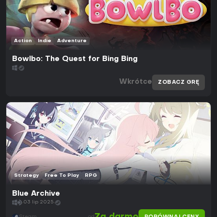
Action
Indie
Adventure
Bowlbo: The Quest for Bing Bing
Wkrótce
ZOBACZ GRĘ
Strategy
Free To Play
RPG
Blue Archive
03 lip 2025
Steam
od