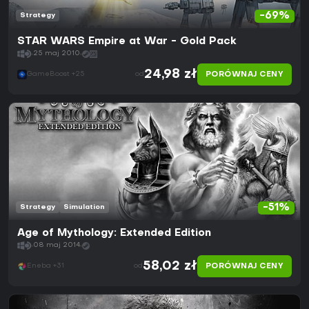
-69%
Strategy
STAR WARS Empire at War - Gold Pack
25 maj 2010
24,98 zł
PORÓWNAJ CENY
GameBoost +25
od
-51%
Strategy
Simulation
Age of Mythology: Extended Edition
08 maj 2014
58,02 zł
PORÓWNAJ CENY
Eneba +31
od