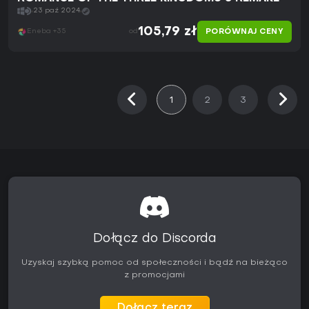
23 paź 2024
105,79 zł
PORÓWNAJ CENY
Eneba +35
od
1
2
3
Dołącz do Discorda
Uzyskaj szybką pomoc od społeczności i bądź na bieżąco
z promocjami
Dołącz teraz