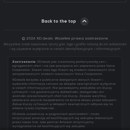
Back to the top
© 2026 XD.deals. Wszelkie prawa zastrzeżone.
Wszystkie znaki towarowe, tytuły gier, logo i grafiki należą do ich właścicieli
i są używane wyłącznie w celach identyfikacyjnych i informacyjnych.
Zastrzeżenie:
XD.deals jest niezależną porównywarką cen i
agregatorem ofert i nie jest powiązane ani wspierane przez Valve
Corporation. Steam oraz logo Steam są znakami towarowymi i/lub
zarejestrowanymi znakami towarowymi Valve Corporation.
XD.deals korzysta z publicznie dostępnych danych Steam i
wyświetla informacje cenowe ze sklepów zewnętrznych wyłącznie
w celach informacyjnych. Nie sprzedajemy produktów ani kluczy
cyfrowych i nie gwarantujemy dokładności, dostępności ani
ważności prezentowanych ofert lub kluczy. Zawsze weryfikuj
ostateczne warunki bezpośrednio na stronie sklepu przed zakupem.
Zakup kluczy cyfrowych w sklepach zewnętrznych odbywa się na
własne ryzyko Użytkownika.
XD.deals uczestniczy w programach partnerskich i może
otrzymywać prowizję od kwalifikujących się zakupów dokonanych
przez nasze linki. Jako partner Amazon otrzymujemy
wynagrodzenie od kwalifikujących się zakupów.