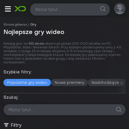
Wszystkie
Strona główna
Gry
Najlepsze gry wideo
Katalog gier na
XD.deals
obejmuje ponad 200 000 tytułów na PC,
PlayStation, Xbox i Nintendo Switch. Przy każdym porównujemy ceny z 40
sklepów, z czego 25 to sklepy oficjalne, a 15 to keyshopy, czyli sklepy i
marketplace'y odsprzedające klucze. Do każdej gry pokazujemy wykres
historii cen z podziałem na obie grupy. Listę zawęzisz filtrami i
sortowaniem.
Szybkie filtry:
Popularne gry wideo
Nowe premiery
Nadchodzące gry
Szukaj:
Filtry