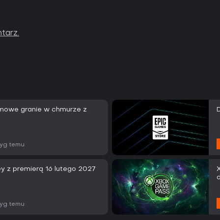
tarz.
rmowe granie w chmurze z
tyg temu
y z premierą 16 lutego 2027
tyg temu