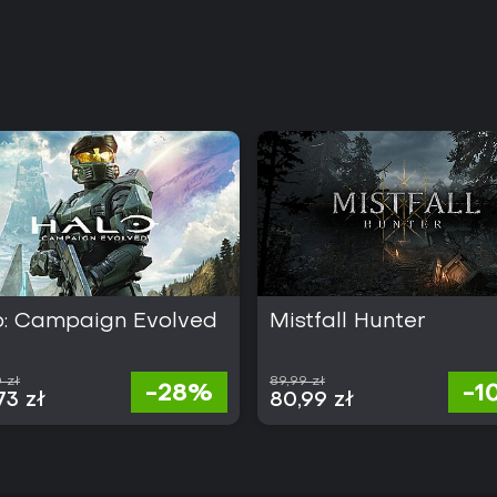
o: Campaign Evolved
Mistfall Hunter
 zł
89,99 zł
-28%
-1
73 zł
80,99 zł