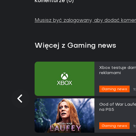
Komentarze
(
0
)
Musisz być zalogowany, aby dodać komen
Więcej z Gaming news
Xbox testuje da
reklamami
Gaming news
1
God of War Laufe
na PS5
Gaming news
1