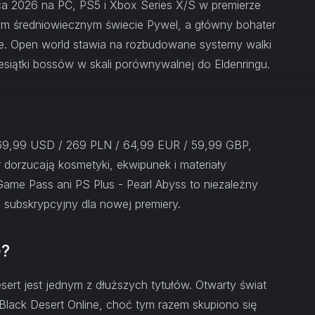
ca 2026 na PC, PS5 i Xbox Series X/S w premierze
nym średniowiecznym świecie Pywel, a główny bohater
e. Open world stawia na rozbudowane systemy walki
esiątki bossów w skali porównywalnej do Eldenringu.
69,99 USD / 269 PLN / 64,99 EUR / 59,99 GBP,
r dorzucają kosmetyki, ekwipunek i materiały
Game Pass ani PS Plus - Pearl Abyss to niezależny
 subskrypcyjny dla nowej premiery.
e?
ert jest jednym z dłuższych tytułów. Otwarty świat
 Black Desert Online, choć tym razem skupiono się