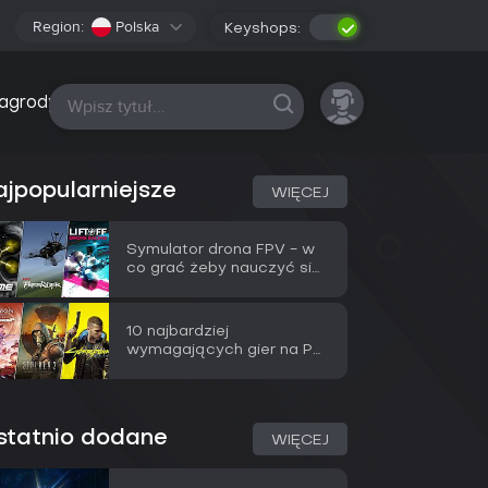
Region:
Polska
Keyshops:
Wszystkie platformy
agrody
jpopularniejsze
WIĘCEJ
Symulator drona FPV - w
co grać żeby nauczyć się
latania przed prawdziwym
dronem
10 najbardziej
wymagających gier na PC
w 2026 (test dla RTX
5090)
statnio dodane
WIĘCEJ