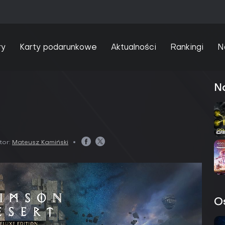
ry
Karty podarunkowe
Aktualności
Rankingi
N
Na
tor:
Mateusz Kamiński
O