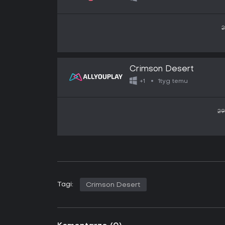
2
Crimson Desert
1tyg temu
+1
29
Tagi:
Crimson Desert