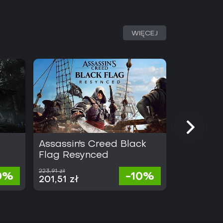
WIĘCEJ
Assassin's Creed Black
Gothic 1
Flag Resynced
223,91 zł
215,01 zł
0%
-10%
201,51 zł
101,72 zł