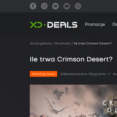
Promocje
G
Strona główna
Aktualności
Ile trwa Crimson Desert?
Ile trwa Crimson Desert?
Gaming news
Zaktualizowano:
12tyg temu
Au