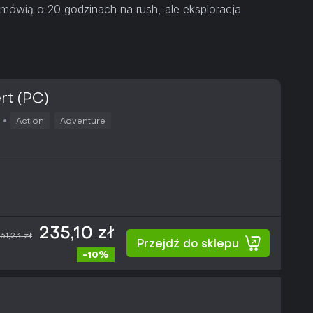
 mówią o 20 godzinach na rush, ale eksploracja
rt (PC)
Action
Adventure
235,10 zł
61,23 zł
Przejdź do sklepu
-10%