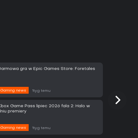
Darmowa gra w Epic Games Store: Foretales
Gaming news
1tyg temu
Xbox Game Pass lipiec 2026 fala 2: Halo w
dniu premiery
Gaming news
1tyg temu