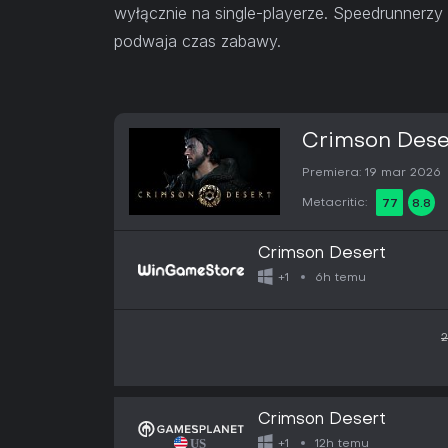
wyłącznie na single-playerze. Speedrunnerzy
podwaja czas zabawy.
Crimson Dese
Premiera: 19 mar 2026
Metacritic:
77
8.8
Crimson Desert
6h temu
+1
2
Crimson Desert
12h temu
+1