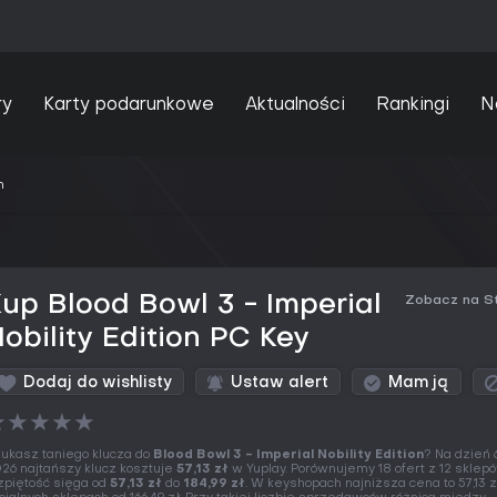
ry
Karty podarunkowe
Aktualności
Rankingi
N
n
up Blood Bowl 3 - Imperial
Zobacz na S
obility Edition PC Key
Dodaj do wishlisty
Ustaw alert
Mam ją
★
★
★
★
★
ukasz taniego klucza do
Blood Bowl 3 - Imperial Nobility Edition
? Na dzień 
26 najtańszy klucz kosztuje
57,13 zł
w Yuplay. Porównujemy 18 ofert z 12 sklepó
zpiętość sięga od
57,13 zł
do
184,99 zł
. W keyshopach najniższa cena to 57,13 z