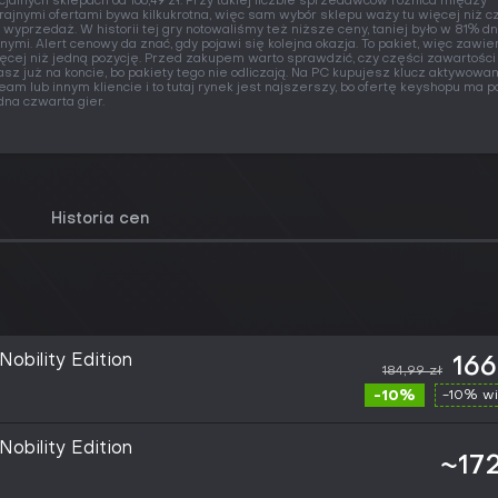
icjalnych sklepach od 166,49 zł. Przy takiej liczbie sprzedawców różnica między
rajnymi ofertami bywa kilkukrotna, więc sam wybór sklepu waży tu więcej niż 
 wyprzedaż. W historii tej gry notowaliśmy też niższe ceny, taniej było w 81% dn
nymi. Alert cenowy da znać, gdy pojawi się kolejna okazja. To pakiet, więc zawie
ęcej niż jedną pozycję. Przed zakupem warto sprawdzić, czy części zawartości
sz już na koncie, bo pakiety tego nie odliczają. Na PC kupujesz klucz aktywowa
eam lub innym kliencie i to tutaj rynek jest najszerszy, bo ofertę keyshopu ma 
dna czwarta gier.
Historia cen
Nobility Edition
166
184,99 zł
-10%
-10% wi
Nobility Edition
~172