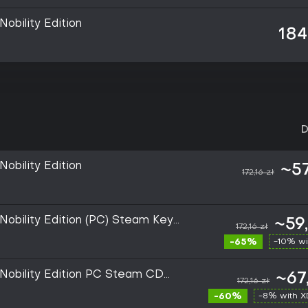
Nobility Edition
184
D
Nobility Edition
~57
172,16 zł
 Nobility Edition (PC) Steam Key
~59
172,16 zł
-65%
-10% wi
 Nobility Edition PC Steam CD
~67
172,16 zł
-60%
-8% with 