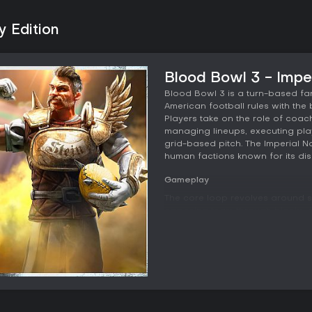
y Edition
Blood Bowl 3 - Imperi
Blood Bowl 3 is a turn-based fa
American football rules with the
Players take on the role of coa
managing lineups, executing pla
grid-based pitch. The Imperial No
human factions known for its disc
Gameplay
The core loop revolves around s
opposing team through blocks, f
alternating turns with strict time
actions, and risks. Dice rolls de
often trigger turnovers that ha
eleven players at a time from ros
and deaths carrying over betwe
matters heavily, as players must
and ball carrier protection. The
strength and tactical options suit