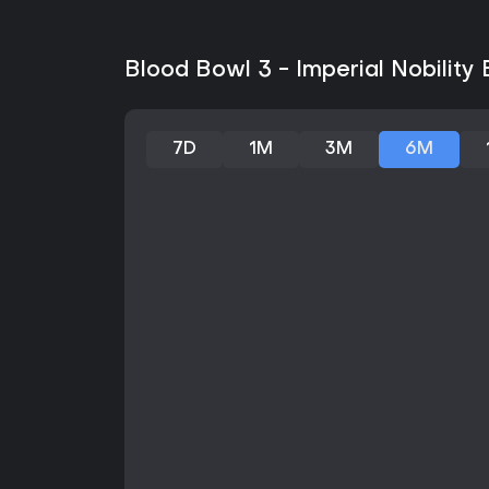
Blood Bowl 3 - Imperial Nobility 
7D
1M
3M
6M