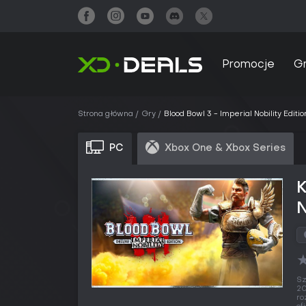
Promocje
G
Strona główna
Gry
Blood Bowl 3 - Imperial Nobility Editio
PC
Xbox One & Xbox Series
K
N
Sz
20
ro