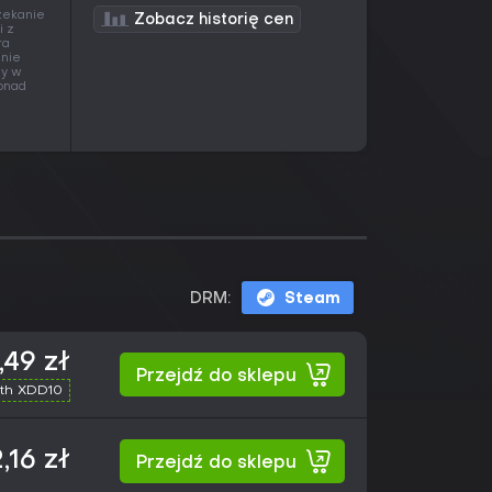
czekanie
Zobacz historię cen
i z
ra
 nie
ny w
ponad
DRM:
Steam
,49 zł
Przejdź do sklepu
th XDD10
,16 zł
Przejdź do sklepu