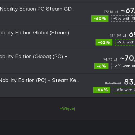
 Nobility Edition PC Steam CD
~67
172,16 zł
-60%
-8% with 
bility Edition Global (Steam)
6
184,99 zł
-62%
-9% with
bility Edition (Global) (PC) -
~70
74,73 zł
-6%
-6% with 
 Nobility Edition (PC) - Steam Key
83
184,99 zł
-54%
-8% with
+Więcej