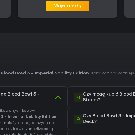
Moje alerty
Blood Bowl 3 - Imperial Nobility Edition
, sprawdź najważniejs
 do Blood Bowl 3 -
Czy mogę kupić Blood Bo
Q
Steam?
yfikowanych kodów
Czy Blood Bowl 3 - Impe
3 - Imperial Nobility Edition
Q
Deck?
y
i należy do najtańszych na
czane cyfrowo z możliwością
uwzględniają już prowizje i