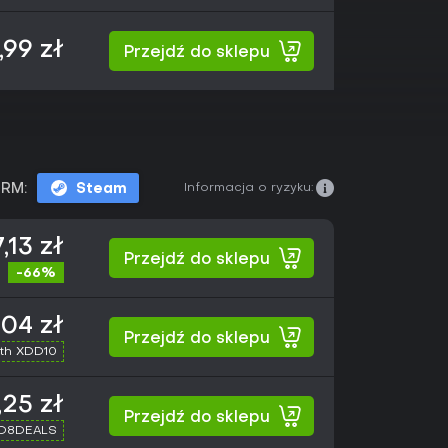
,99 zł
Przejdź do sklepu
Informacja o ryzyku:
RM:
Steam
,13 zł
Przejdź do sklepu
-66%
,04 zł
Przejdź do sklepu
th XDD10
,25 zł
Przejdź do sklepu
XD8DEALS