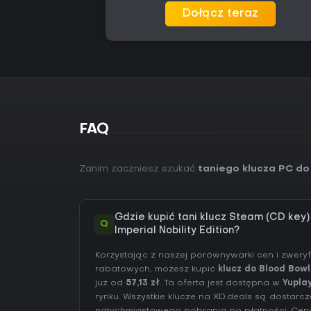
Dołącz teraz
FAQ
Zanim zaczniesz szukać
taniego klucza PC do 
Gdzie kupić tani klucz Steam (CD key)
Q
Imperial Nobility Edition?
Korzystając z naszej porównywarki cen i zwer
rabatowych, możesz kupić
klucz do Blood Bowl 
już od
57,13 zł
. Ta oferta jest dostępna w
Yupla
rynku. Wszystkie klucze na XD.deals są dostar
natychmiastowego pobrania po płatności. Ceny 