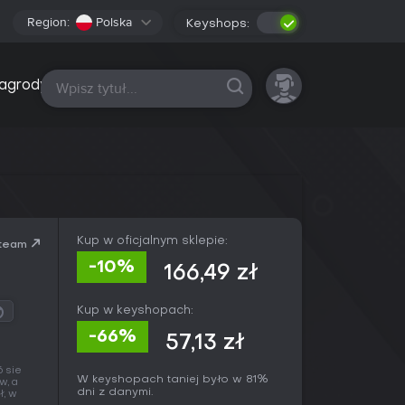
Region:
Polska
Keyshops:
Wszystkie platformy
agrody
Kup w oficjalnym sklepie:
team
-10%
166,49 zł
Kup w keyshopach:
-66%
57,13 zł
6 sie
W keyshopach taniej było w 81%
w, a
dni z danymi.
ł, w