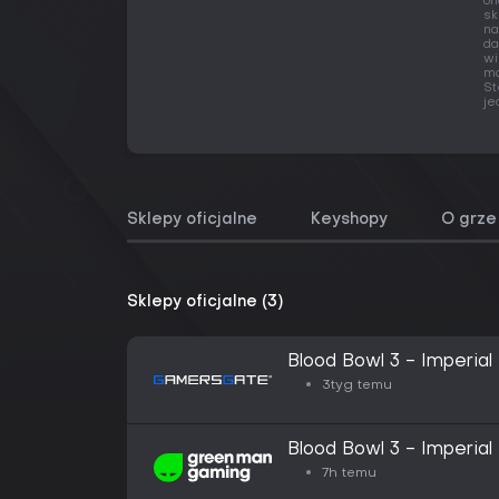
of
sk
na
da
wi
ma
St
je
Sklepy oficjalne
Keyshopy
O grze
Sklepy oficjalne (3)
Blood Bowl 3 - Imperial 
3tyg temu
Blood Bowl 3 - Imperial 
7h temu