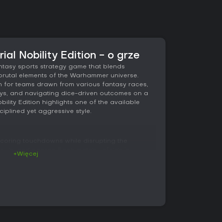
al Nobility Edition - o grze
ntasy sports strategy game that blends
 brutal elements of the Warhammer universe.
ch for teams drawn from various fantasy races,
ys, and navigating dice-driven outcomes on a
bility Edition highlights one of the available
iplined yet aggressive style.
coring touchdowns while disrupting the
ouls, and passes. Each match unfolds in
+Więcej
 limits, forcing quick decisions on movement,
termine success for most interactions, and failures
nd momentum to the opponent. Teams field up to
ters capped at sixteen, with persistent injuries
en matches in supported modes. Positioning
 account for blocking lanes, dodging attempts,
 Imperial Nobility team emphasizes a balance of
ed to controlling the center of the pitch.