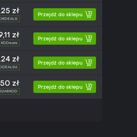
,25 zł
Przejdź do sklepu
XD8DEALS
9,11 zł
Przejdź do sklepu
 XDDeals
,24 zł
Przejdź do sklepu
XDDEALS6
,50 zł
Przejdź do sklepu
 G2A8XDD