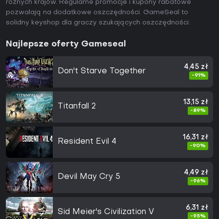
różnych krajów. Regularne promocje i kupony rabatowe
pozwalają na dodatkowe oszczędności. GameSeal to
solidny keyshop dla graczy szukających oszczędności.
Najlepsze oferty Gameseal
4,45 zł
Don't Starve Together
-91%
13,15 zł
Titanfall 2
-89%
16,31 zł
Resident Evil 4
-90%
4,49 zł
Devil May Cry 5
-96%
6,31 zł
Sid Meier's Civilization V
-95%