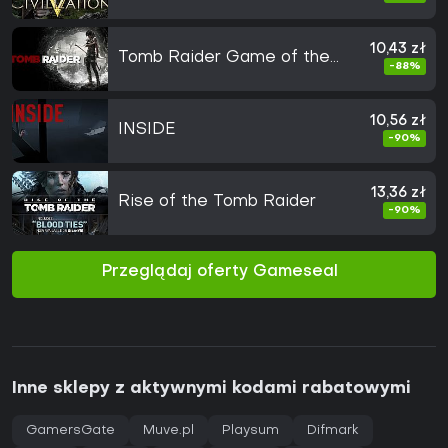
10,43 zł
Tomb Raider Game of the
-88%
Year
10,56 zł
INSIDE
-90%
13,36 zł
Rise of the Tomb Raider
-90%
Przeglądaj oferty Gameseal
Inne sklepy z aktywnymi kodami rabatowymi
GamersGate
Muve.pl
Playsum
Difmark