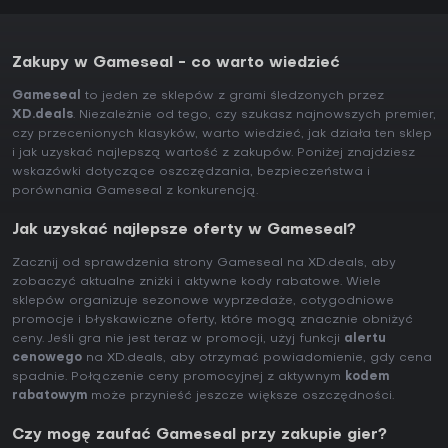
Zakupy w Gameseal - co warto wiedzieć
Gameseal
to jeden ze sklepów z grami śledzonych przez
XD.deals
. Niezależnie od tego, czy szukasz najnowszych premier,
czy przecenionych klasyków, warto wiedzieć, jak działa ten sklep
i jak uzyskać najlepszą wartość z zakupów. Poniżej znajdziesz
wskazówki dotyczące oszczędzania, bezpieczeństwa i
porównania Gameseal z konkurencją.
Jak uzyskać najlepsze oferty w Gameseal?
Zacznij od sprawdzenia strony Gameseal na XD.deals, aby
zobaczyć aktualne zniżki i aktywne kody rabatowe. Wiele
sklepów organizuje sezonowe wyprzedaże, cotygodniowe
promocje i błyskawiczne oferty, które mogą znacznie obniżyć
ceny. Jeśli gra nie jest teraz w promocji, użyj funkcji
alertu
cenowego
na XD.deals, aby otrzymać powiadomienie, gdy cena
spadnie. Połączenie ceny promocyjnej z aktywnym
kodem
rabatowym
może przynieść jeszcze większe oszczędności.
Czy mogę zaufać Gameseal przy zakupie gier?