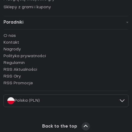
Sklepy z grami i kupony
Poradniki
FAQ
O nas
Poradniki
Kontakt
Jak aktywować klucz Steam (CD Key)?
Nagrody
Jak aktywować klucz Epic Games (CD Key)?
Polityka prywatności
Regulamin
Jak aktywować klucz GOG (CD Key)?
RSS Aktualności
Jak aktywować klucz Ubisoft Connect (CD Key)?
RSS Gry
Jak aktywować klucz EA App (CD Key)?
RSS Promocje
Jak aktywować klucz Battle.net (CD Key)?
Polska (PLN)
Back to the top