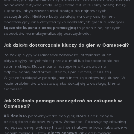
najnowsze aktywne kody. Regularnie aktualizujemy naszą bazę
kuponów, abyś zawsze miał dostęp do najnowszych
oszczędności. Niektóre kody działają na cały asortyment,
podczas gdy inne dotyczą tylko konkretnych gier lub kategorii.
Łączenie kuponu z ceną promocyjną
to jeden z najlepszych
sposobów na maksymalizację oszczędności.
Jak działa dostarczanie kluczy do gier w Gameseal?
Po zakupie gry w Gameseal zazwyczaj otrzymasz klucz
aktywacyjny natychmiast przez e-mail lub bezpośrednio na
stronie sklepu. Klucz można następnie aktywować na
odpowiedniej platformie (Steam, Epic Games, GOG itp.).
Większość sklepów podaje jasne instrukcje aktywacji klucza. W
razie problemów z dostawą skontaktuj się z obsługą klienta
Gameseal.
Jak XD.deals pomaga oszczędzać na zakupach w
Gameseal?
XD.deals
to porównywarka cen gier, która śledzi ceny w
dziesiątkach sklepów, w tym w Gameseal. Pokazujemy aktualną
najlepszą cenę, wykresy historii cen i aktywne kody rabatowe w
jednym miejscu. Ustaw
alerty cenowe
, aby otrzymywać