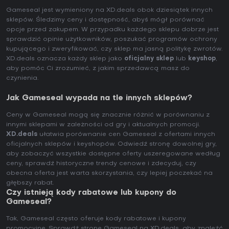
Gameseal jest wymieniony na XD.deals obok dziesiątek innych
sklepów. Śledzimy ceny i dostępność, abyś mógł porównać
opcje przed zakupem. W przypadku każdego sklepu dobrze jest
sprawdzić opinie użytkowników, poszukać programów ochrony
kupującego i zweryfikować, czy sklep ma jasną politykę zwrotów.
XD.deals oznacza każdy sklep jako
oficjalny sklep
lub
keyshop
,
aby pomóc Ci zrozumieć, z jakim sprzedawcą masz do
czynienia.
Jak Gameseal wypada na tle innych sklepów?
Ceny w Gameseal mogą się znacznie różnić w porównaniu z
innymi sklepami w zależności od gry i aktualnych promocji.
XD.deals
ułatwia porównanie cen Gameseal z ofertami innych
oficjalnych sklepów i keyshopów. Odwiedź stronę dowolnej gry,
aby zobaczyć wszystkie dostępne oferty uszeregowane według
ceny, sprawdź historyczne trendy cenowe i zdecyduj, czy
obecna oferta jest warta skorzystania, czy lepiej poczekać na
głębszy rabat.
Czy istnieją kody rabatowe lub kupony do
Gameseal?
Tak, Gameseal często oferuje kody rabatowe i kupony
promocyjne. Sprawdź stronę Gameseal na XD.deals, aby znaleźć