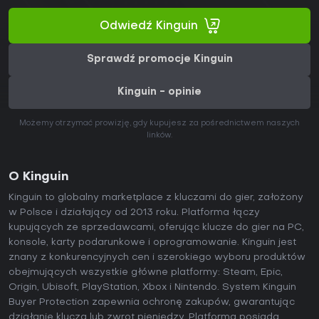
Odwiedź Kinguin
Sprawdź promocje Kinguin
Kinguin - opinie
Możemy otrzymać prowizję, gdy kupujesz za pośrednictwem naszych
linków.
O Kinguin
Kinguin to globalny marketplace z kluczami do gier, założony
w Polsce i działający od 2013 roku. Platforma łączy
kupujących ze sprzedawcami, oferując klucze do gier na PC,
konsole, karty podarunkowe i oprogramowanie. Kinguin jest
znany z konkurencyjnych cen i szerokiego wyboru produktów
obejmujących wszystkie główne platformy: Steam, Epic,
Origin, Ubisoft, PlayStation, Xbox i Nintendo. System Kinguin
Buyer Protection zapewnia ochronę zakupów, gwarantując
działanie klucza lub zwrot pieniędzy. Platforma posiada