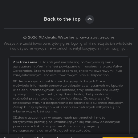
Back to the top
© 2026 XD.deals. Wszelkie prawa zastrzeżone.
Wszystkie znaki towarowe, tytuły gier, logo i grafiki należą do ich właścicieli
i są używane wyłącznie w celach identyfikacyjnych i informacyjnych.
Zastrzeżenie:
XD.deals jest niezależną porównywarką cen i
agregatorem ofert i nie jest powiązane ani wspierane przez Valve
Corporation. Steam oraz logo Steam są znakami towarowymi i/lub
zarejestrowanymi znakami towarowymi Valve Corporation.
XD.deals korzysta z publicznie dostępnych danych Steam i
wyświetla informacje cenowe ze sklepów zewnętrznych wyłącznie
w celach informacyjnych. Nie sprzedajemy produktów ani kluczy
cyfrowych i nie gwarantujemy dokładności, dostępności ani
ważności prezentowanych ofert lub kluczy. Zawsze weryfikuj
ostateczne warunki bezpośrednio na stronie sklepu przed zakupem.
Zakup kluczy cyfrowych w sklepach zewnętrznych odbywa się na
własne ryzyko Użytkownika.
XD.deals uczestniczy w programach partnerskich i może
otrzymywać prowizję od kwalifikujących się zakupów dokonanych
przez nasze linki. Jako partner Amazon otrzymujemy
wynagrodzenie od kwalifikujących się zakupów.