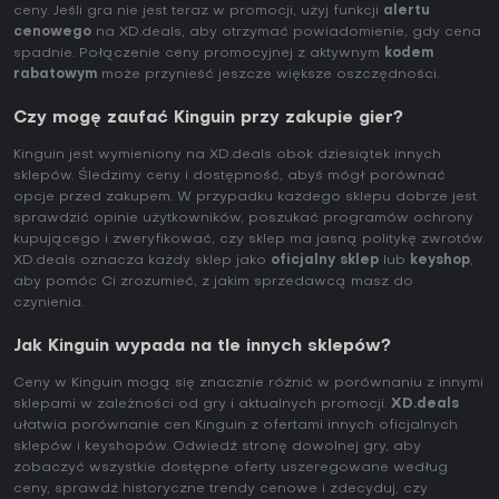
ceny. Jeśli gra nie jest teraz w promocji, użyj funkcji
alertu
cenowego
na XD.deals, aby otrzymać powiadomienie, gdy cena
spadnie. Połączenie ceny promocyjnej z aktywnym
kodem
rabatowym
może przynieść jeszcze większe oszczędności.
Czy mogę zaufać Kinguin przy zakupie gier?
Kinguin jest wymieniony na XD.deals obok dziesiątek innych
sklepów. Śledzimy ceny i dostępność, abyś mógł porównać
opcje przed zakupem. W przypadku każdego sklepu dobrze jest
sprawdzić opinie użytkowników, poszukać programów ochrony
kupującego i zweryfikować, czy sklep ma jasną politykę zwrotów.
XD.deals oznacza każdy sklep jako
oficjalny sklep
lub
keyshop
,
aby pomóc Ci zrozumieć, z jakim sprzedawcą masz do
czynienia.
Jak Kinguin wypada na tle innych sklepów?
Ceny w Kinguin mogą się znacznie różnić w porównaniu z innymi
sklepami w zależności od gry i aktualnych promocji.
XD.deals
ułatwia porównanie cen Kinguin z ofertami innych oficjalnych
sklepów i keyshopów. Odwiedź stronę dowolnej gry, aby
zobaczyć wszystkie dostępne oferty uszeregowane według
ceny, sprawdź historyczne trendy cenowe i zdecyduj, czy