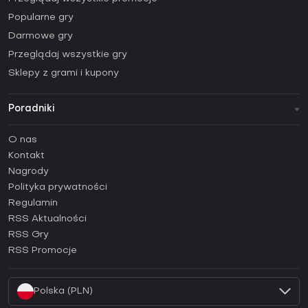
Popularne gry
Darmowe gry
Przeglądaj wszystkie gry
Sklepy z grami i kupony
Poradniki
FAQ
O nas
Poradniki
Kontakt
Jak aktywować klucz Steam (CD Key)?
Nagrody
Jak aktywować klucz Epic Games (CD Key)?
Polityka prywatności
Regulamin
Jak aktywować klucz GOG (CD Key)?
RSS Aktualności
Jak aktywować klucz Ubisoft Connect (CD Key)?
RSS Gry
Jak aktywować klucz EA App (CD Key)?
RSS Promocje
Jak aktywować klucz Battle.net (CD Key)?
Polska (PLN)