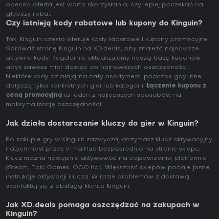
obecna oferta jest warta skorzystania, czy lepiej poczekać na
głębszy rabat.
Czy istnieją kody rabatowe lub kupony do Kinguin?
Tak, Kinguin często oferuje kody rabatowe i kupony promocyjne.
Sprawdź stronę Kinguin na XD.deals, aby znaleźć najnowsze
aktywne kody. Regularnie aktualizujemy naszą bazę kuponów,
abyś zawsze miał dostęp do najnowszych oszczędności.
Niektóre kody działają na cały asortyment, podczas gdy inne
dotyczą tylko konkretnych gier lub kategorii.
Łączenie kuponu z
ceną promocyjną
to jeden z najlepszych sposobów na
maksymalizację oszczędności.
Jak działa dostarczanie kluczy do gier w Kinguin?
Po zakupie gry w Kinguin zazwyczaj otrzymasz klucz aktywacyjny
natychmiast przez e-mail lub bezpośrednio na stronie sklepu.
Klucz można następnie aktywować na odpowiedniej platformie
(Steam, Epic Games, GOG itp.). Większość sklepów podaje jasne
instrukcje aktywacji klucza. W razie problemów z dostawą
skontaktuj się z obsługą klienta Kinguin.
Jak XD.deals pomaga oszczędzać na zakupach w
Kinguin?