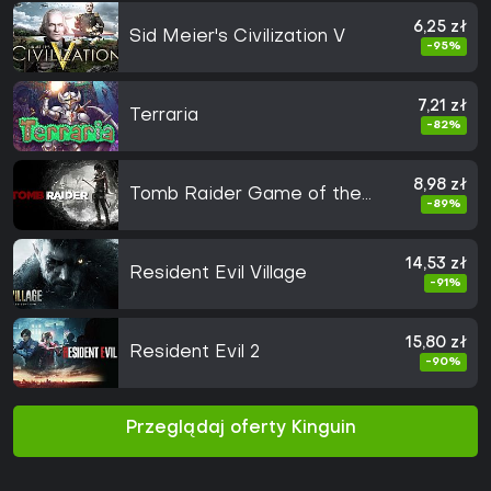
6,25 zł
Sid Meier's Civilization V
-95%
7,21 zł
Terraria
-82%
8,98 zł
Tomb Raider Game of the
-89%
Year
14,53 zł
Resident Evil Village
-91%
15,80 zł
Resident Evil 2
-90%
Przeglądaj oferty Kinguin