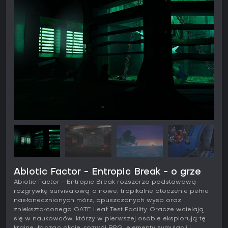
Abiotic Factor - Entropic Break - o grze
Abiotic Factor - Entropic Break rozszerza podstawową
rozgrywkę survivalową o nowe, tropikalne otoczenie pełne
nasłonecznionych mórz, opuszczonych wysp oraz
zniekształconego GATE Leaf Test Facility. Gracze wcielają
się w naukowców, którzy w pierwszej osobie eksplorują tę
krainę, łącząc akcję, rozwój RPG, elementy symulacji i