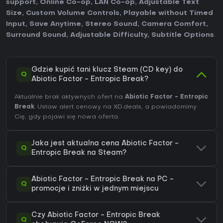
support
,
Online Co-op
,
LAN Co-op
,
Adjustable Text
Size
,
Custom Volume Controls
,
Playable without Timed
Input
,
Save Anytime
,
Stereo Sound
,
Camera Comfort
,
Surround Sound
,
Adjustable Difficulty
,
Subtitle Options
.
Gdzie kupić tani klucz Steam (CD key) do
Q
Abiotic Factor - Entropic Break?
Aktualnie brak aktywnych ofert na
Abiotic Factor - Entropic
Break
. Ustaw alert cenowy na XD.deals, a powiadomimy
Cię, gdy pojawi się nowa oferta.
Jaka jest aktualna cena Abiotic Factor -
Q
Entropic Break na Steam?
Abiotic Factor - Entropic Break na PC -
Q
promocje i zniżki w jednym miejscu
Czy Abiotic Factor - Entropic Break
Q