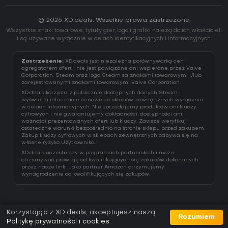
© 2026 XD.deals. Wszelkie prawa zastrzeżone.
Wszystkie znaki towarowe, tytuły gier, logo i grafiki należą do ich właścicieli
i są używane wyłącznie w celach identyfikacyjnych i informacyjnych.
Zastrzeżenie:
XD.deals jest niezależną porównywarką cen i
agregatorem ofert i nie jest powiązane ani wspierane przez Valve
Corporation. Steam oraz logo Steam są znakami towarowymi i/lub
zarejestrowanymi znakami towarowymi Valve Corporation.
XD.deals korzysta z publicznie dostępnych danych Steam i
wyświetla informacje cenowe ze sklepów zewnętrznych wyłącznie
w celach informacyjnych. Nie sprzedajemy produktów ani kluczy
cyfrowych i nie gwarantujemy dokładności, dostępności ani
ważności prezentowanych ofert lub kluczy. Zawsze weryfikuj
ostateczne warunki bezpośrednio na stronie sklepu przed zakupem.
Zakup kluczy cyfrowych w sklepach zewnętrznych odbywa się na
własne ryzyko Użytkownika.
XD.deals uczestniczy w programach partnerskich i może
otrzymywać prowizję od kwalifikujących się zakupów dokonanych
przez nasze linki. Jako partner Amazon otrzymujemy
wynagrodzenie od kwalifikujących się zakupów.
Korzystając z XD.deals, akceptujesz naszą
Rozumiem
Politykę prywatności i cookies
.