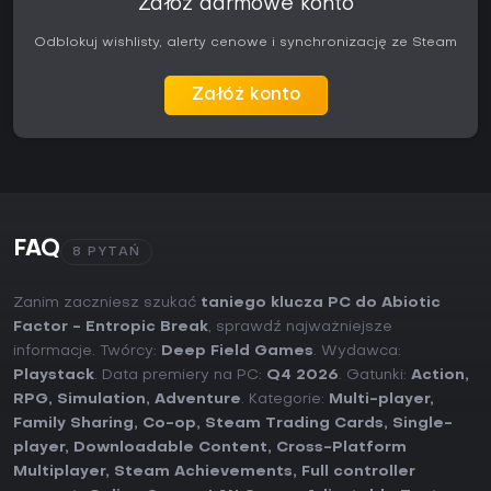
Załóż darmowe konto
Odblokuj wishlisty, alerty cenowe i synchronizację ze Steam
Załóż konto
FAQ
8 PYTAŃ
Zanim zaczniesz szukać
taniego klucza PC do Abiotic
Factor - Entropic Break
, sprawdź najważniejsze
informacje. Twórcy:
Deep Field Games
. Wydawca:
Playstack
. Data premiery na PC:
Q4 2026
. Gatunki:
Action
,
RPG
,
Simulation
,
Adventure
. Kategorie:
Multi-player
,
Family Sharing
,
Co-op
,
Steam Trading Cards
,
Single-
player
,
Downloadable Content
,
Cross-Platform
Multiplayer
,
Steam Achievements
,
Full controller