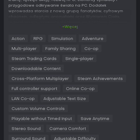
przygodowe odkrywanie świata na PC. Dodatek
wprowadza starcia z nową grupą fanatyków, cyfrowym
chaosem, odległymi anomaliami oraz Wymiarem Ciała,
rozbudowując istniejące mechaniki zarządzania zasobami,
+Więcej
craftingu i budowania baz.
Rozgrywka
Action
RPG
Simulation
Adventure
Podstawą rozgrywki jest kooperacyjny survival w
Multi-player
Family Sharing
Co-op
środowisku ośrodka badawczego, który tym razem
obejmuje także tropikalne i międzywymiarowe lokacje.
Steam Trading Cards
Single-player
Naukowcy pozyskują surowce z biur, laboratoriów i wysp,
Downloadable Content
by tworzyć narzędzia, broń oraz wyposażenie - od
prostych przedmiotów po zaawansowane wynalazki.
Cross-Platform Multiplayer
Steam Achievements
Rozwój postaci opiera się na systemie doświadczenia i
drzewku umiejętności, pozwalającym na specjalizację
Full controller support
Online Co-op
poprzez wybierane zawody i cechy podczas tworzenia
bohatera. Przetrwanie wymaga dbania o głód, pragnienie,
LAN Co-op
Adjustable Text Size
zmęczenie i inne potrzeby, a niektóre czynności - jak
badania czy odpoczynek - powiązane są z minigrami.
Custom Volume Controls
Walka toczy się ze stworzeniami i anomaliami, a gracze
Playable without Timed Input
Save Anytime
mogą wznosić fortyfikacje oraz zarządzać bazami,
wykorzystując znalezione meble i zapasy. Elektryczność
Stereo Sound
Camera Comfort
pobierana jest z gniazdek w obiekcie, a systemy chemiczne
umożliwiają zaawansowany crafting. Dodatek nakłada na
Surround Sound
Adjustable Difficulty