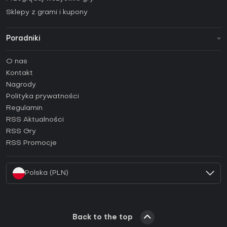
Sklepy z grami i kupony
Poradniki
FAQ
O nas
Poradniki
Kontakt
Jak aktywować klucz Steam (CD Key)?
Nagrody
Jak aktywować klucz Epic Games (CD Key)?
Polityka prywatności
Regulamin
Jak aktywować klucz GOG (CD Key)?
RSS Aktualności
Jak aktywować klucz Ubisoft Connect (CD Key)?
RSS Gry
Jak aktywować klucz EA App (CD Key)?
RSS Promocje
Jak aktywować klucz Battle.net (CD Key)?
Polska (PLN)
Back to the top