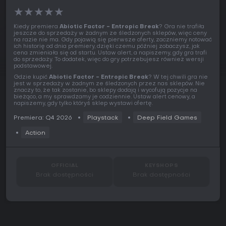
★
★
★
★
★
Kiedy premiera
Abiotic Factor - Entropic Break
? Gra nie trafiła
jeszcze do sprzedaży w żadnym ze śledzonych sklepów, więc ceny
na razie nie ma. Gdy pojawią się pierwsze oferty, zaczniemy notować
ich historię od dnia premiery, dzięki czemu później zobaczysz, jak
cena zmieniała się od startu. Ustaw alert, a napiszemy, gdy gra trafi
do sprzedaży. To dodatek, więc do gry potrzebujesz również wersji
podstawowej.
Gdzie kupić
Abiotic Factor - Entropic Break
? W tej chwili gra nie
jest w sprzedaży w żadnym ze śledzonych przez nas sklepów. Nie
znaczy to, że tak zostanie, bo sklepy dodają i wycofują pozycje na
bieżąco, a my sprawdzamy je codziennie. Ustaw alert cenowy, a
napiszemy, gdy tylko któryś sklep wystawi ofertę.
Premiera: Q4 2026
Playstack
Deep Field Games
Action
OFFICIAL
KEYSHOPS
Brak dostępności
Brak dostępności