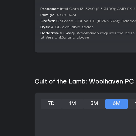
Procesor:
Intel Core i3-3240 (2 * 3400); AMD FX-
Pamięć:
4 GB RAM
Grafika:
GeForce GTX 560 Ti (1024 VRAM); Radeon
Dysk:
4 GB available space
Dodatkowe uwagi:
Woolhaven requires the base 
at Version1.5x and above
Cult of the Lamb: Woolhaven PC 
7D
1M
3M
6M