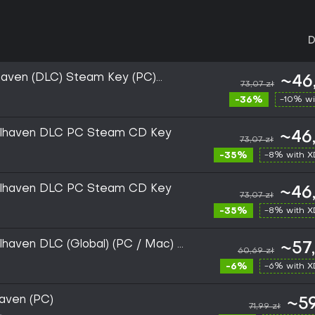
D
haven (DLC) Steam Key (PC)
~46
73,07 zł
-36%
-10% wi
olhaven DLC PC Steam CD Key
~46
73,07 zł
-35%
-8% with 
olhaven DLC PC Steam CD Key
~46
73,07 zł
-35%
-8% with 
lhaven DLC (Global) (PC / Mac) -
~57
60,69 zł
-6%
-6% with 
aven (PC)
~59
71,99 zł