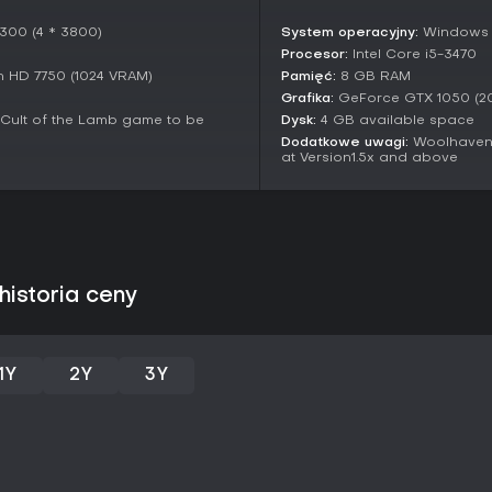
Odbudowa Woolhaven polega na
historii baranków, co bezpośre
4300 (4 * 3800)
System operacyjny:
Windows 
Nowe runa, relikty i klątwy posz
Procesor:
Intel Core i5-3470
pełzającej Zgnilizny wprowadza
 HD 7750 (1024 VRAM)
Pamięć:
8 GB RAM
podczas wypraw. Cała zawartość
Grafika:
GeForce GTX 1050 (2
historii, dzięki czemu stanowi je
Cult of the Lamb game to be
Dysk:
4 GB available space
Dodatkowe uwagi:
Woolhaven 
Czy warto zagrać?
at Version1.5x and above
Opinie graczy o dodatku są bar
Steamie utrzymują się na pozio
wskazują na szerokie zadowolen
warstwy przetrwania i system 
którzy lubią łączyć budowanie 
Osoby szukające dłuższego, j
historia ceny
mechanikami zarządzania zimą 
uzupełnienie. Dostępność na PC
zapewniają kilkadziesiąt dodatk
mrocznego humoru, zarządzania 
1Y
2Y
3Y
przypadła Ci do gustu, Woolhav
zaczynania od zera.