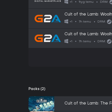
1tyg temu
+1
DRM:
Cult of the Lamb: Wool
GLOBAL
7h temu
+1
DRM:
Cult of the Lamb: Wool
EUROPE
7h temu
+1
DRM:
Packs (2)
Cult of the Lamb: The 