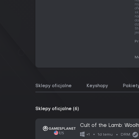
na
ro
of
sk
na
da
dz
St
je
Pr
Me
Sklepy oficjalne
Keyshopy
Pakiet
Sklepy oficjalne (6)
Cult of the Lamb: Wool
1d temu
+1
DRM: