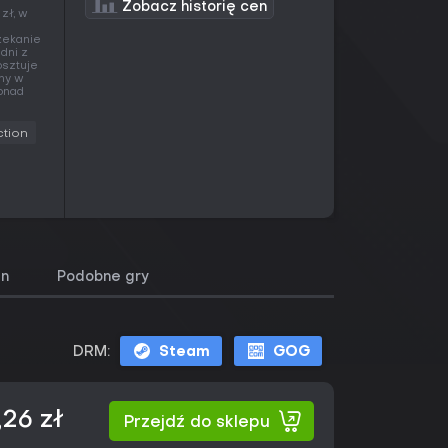
Zobacz historię cen
zł, w
czekanie
 dni z
osztuje
any w
ponad
ction
en
Podobne gry
DRM:
Steam
GOG
,26 zł
Przejdź do sklepu