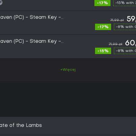
-17%
-15% with
haven (PC) - Steam Key -
59
71,99 zł
-17%
-8% with
haven (PC) - Steam Key -
60
71,99 zł
-15%
-8% with
+Więcej
Fate of the Lambs