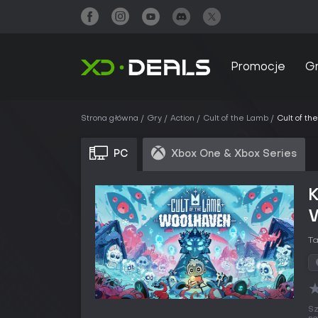
Promocje
G
Strona główna
Gry
Action
Cult of the Lamb
Cult of t
PC
Xbox One & Xbox Series
K
T
Sz