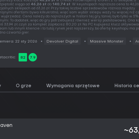
jtańszy klucz kosztuje
46,26 zł
w Eneba. Porównujemy 16 ofert z 13 sklepów, a
zpiętość sięga od
46,26 zł
do
140,74 zł
. W keyshopach najniższa cena to 46,26 
icjalnych sklepach od 63,26 zł. Przy takiej liczbie sprzedawców różnica między
rajnymi ofertami bywa kilkukrotna, więc sam wybór sklepu waży tu więcej niż 
 wyprzedaż. Cena należy do najniższych w historii tej gry, taniej było tylko w 5%
nymi. To dodatek, więc do gry potrzebujesz również wersji podstawowej. Ona k
iś 33,94 zł, czyli za komplet zapłacisz 80,20 zł. Na PC kupujesz klucz aktywow
eam lub innym kliencie i to tutaj rynek jest najszerszy, bo ofertę keyshopu ma 
dna czwarta gier.
emiera: 22 sty 2026
Devolver Digital
Massive Monster
A
tacritic:
82
7.9
y
O grze
Wymagania sprzętowe
Historia c
haven
~63