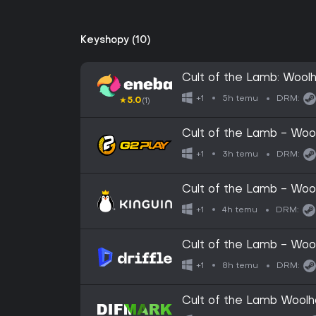
Keyshopy (10)
Cult of the Lamb: Wool
GLOBAL
5h temu
+1
DRM:
★
5.0
(1)
Cult of the Lamb - Wo
3h temu
+1
DRM:
Cult of the Lamb - Wo
4h temu
+1
DRM:
Cult of the Lamb - Woo
Steam - Digital Key
8h temu
+1
DRM:
Cult of the Lamb Woolh