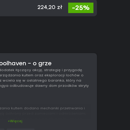
-25%
224,20 zł
oolhaven - o grze
dodatek łączący akcję, strategię i przygodę.
ządzania kultem oraz eksploracji lochów o
z wciela się w ostatniego baranka, który na
Yngya odbudowuje dawny dom przodków skryty
zania kultem dodano mechaniki przetrwania i
ą ochrony przed zamieciami i odmrożeniami,
budynków zapewniających ciepło i zapasy
+Więcej
rowadza rozmnażanie rzadkich stworzeń, które
azie potrzeby mogą posłużyć za pożywienie.