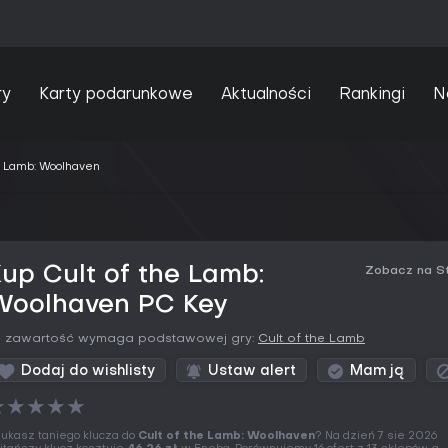
ry
Karty podarunkowe
Aktualności
Rankingi
N
he Lamb: Woolhaven
up Cult of the Lamb:
Zobacz na S
Woolhaven PC Key
a zawartość wymaga podstawowej gry:
Cult of the Lamb
Dodaj do wishlisty
Ustaw alert
Mam ją
★
★
★
★
★
ukasz taniego klucza do
Cult of the Lamb: Woolhaven
? Na dzień 7 sie 2026