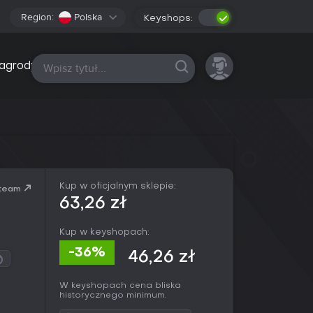
Region:
Polska
Keyshops:
Wszystkie platformy
agrody
Kup w oficjalnym sklepie:
team
63,26 zł
Kup w keyshopach:
-36%
46,26 zł
W keyshopach cena bliska
historycznego minimum.