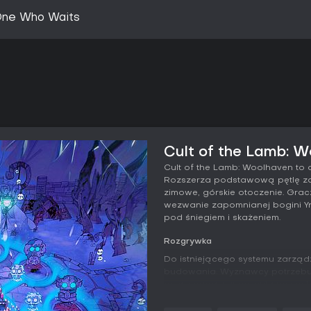
 One Who Waits
Cult of the Lamb: W
Cult of the Lamb: Woolhaven to 
Rozszerza podstawową pętlę zar
zimowe, górskie otoczenie. Grac
wezwanie zapomnianej bogini 
pod śniegiem i skażeniem.
Rozgrywka
Do istniejącego systemu zarząd
budowania. Wyznawcy potrzebuj
co wymaga wznoszenia nowych 
żywności. Hodowla zwierząt wp
dostarczają wełny, ciepła i w r