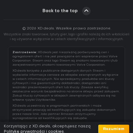
Back to the top
© 2026 XD.deals. Wszelkie prawa zastrzeżone.
Wszystkie znaki towarowe, tytuły gier, logo i grafiki należą do ich właścicieli
i są używane wyłącznie w celach identyfikacyjnych i informacyjnych.
Zastrzeżenie:
XD.deals jest niezależną porównywarką cen i
agregatorem ofert i nie jest powiązane ani wspierane przez Valve
Corporation. Steam oraz logo Steam są znakami towarowymi i/lub
zarejestrowanymi znakami towarowymi Valve Corporation.
XD.deals korzysta z publicznie dostępnych danych Steam i
wyświetla informacje cenowe ze sklepów zewnętrznych wyłącznie
w celach informacyjnych. Nie sprzedajemy produktów ani kluczy
cyfrowych i nie gwarantujemy dokładności, dostępności ani
ważności prezentowanych ofert lub kluczy. Zawsze weryfikuj
ostateczne warunki bezpośrednio na stronie sklepu przed zakupem.
Zakup kluczy cyfrowych w sklepach zewnętrznych odbywa się na
własne ryzyko Użytkownika.
XD.deals uczestniczy w programach partnerskich i może
otrzymywać prowizję od kwalifikujących się zakupów dokonanych
przez nasze linki. Jako partner Amazon otrzymujemy
wynagrodzenie od kwalifikujących się zakupów.
Korzystając z XD.deals, akceptujesz naszą
Rozumiem
Politykę prywatności i cookies
.