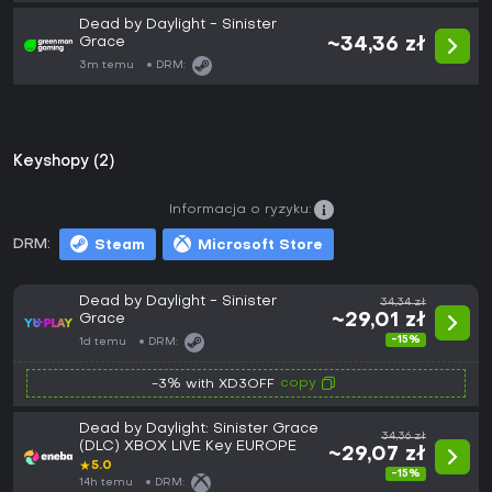
Dead by Daylight - Sinister
Grace
~34,36 zł
3m temu
DRM:
Keyshopy (2)
Informacja o ryzyku:
DRM:
Steam
Microsoft Store
Dead by Daylight - Sinister
34,34 zł
Grace
~29,01 zł
-15%
1d temu
DRM:
copy
-3% with XD3OFF
Dead by Daylight: Sinister Grace
34,36 zł
(DLC) XBOX LIVE Key EUROPE
~29,07 zł
★
5.0
-15%
14h temu
DRM: