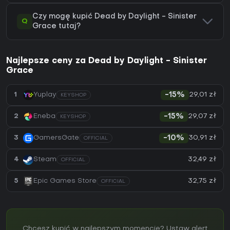
Czy mogę kupić Dead by Daylight - Sinister
Q
Grace tutaj?
Najlepsze ceny za Dead by Daylight - Sinister
Grace
29,01 zł
1
Yuplay
-15%
KEYSHOP
29,07 zł
2
Eneba
-15%
KEYSHOP
30,91 zł
3
GamersGate
-10%
OFFICIAL
32,49 zł
4
Steam
OFFICIAL
32,75 zł
5
Epic Games Store
OFFICIAL
Chcesz kupić w najlepszym momencie? Ustaw alert