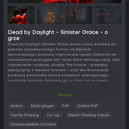
Dead by Daylight - Sinister Grace - o
grze
Dead by Daylight: Sinister Grace wnosi nową warstwę do
gatunku asymetrycznego horroru multiplayer,
wprowadzając postacie inspirowane tajskim folklorem do
nieustannych pościgów kot- mysz, które definiują serię. Jako
rozszerzenie rozdziału dodaje The Krasue - przeklętą
zabójczynię z dwiema formami - oraz Vee Boonyasak,
punkową perkusistkę wśród ocalałych, wzbogacając
mechaniki survivalu bazowej gry o nowe moce i perki.
Gierka
+Więcej
W Dead by Daylight: Sinister Grace podstawowa pętla
opiera się na asymetrycznych starciach, w których jeden
Action
Multi-player
PvP
Online PvP
gracz wciela się w zabójcę polującego na czwórkę
ocalałych. Ci ostatni muszą naprawić generatory
Family Sharing
Co-op
Steam Trading Cards
rozrzucone po mapie, by aktywować wyjścia i uciec,
unikając przy tym pościgów zabójcy. The Krasue wyróżnia
Downloadable Content
się zdolnością przełączania między dwiema formami: