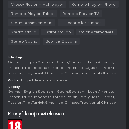
Cross-Platform Multiplayer
Remote Play on Phone
naziemną, w której wypluwa pociski infekujące ocalałych
gruczołem pijawki, czyniąc ich podatnymi na ataki, oraz
Remote Play on Tablet
Remote Play on TV
latającą głową, która zwiększa prędkość i umożliwia ciosy
biczem z jelit do szybkich obaleń.
Steam Achievements
Full controller support
Vee Boonyasak, nowa ocalała, dysponuje perkami
Steam Cloud
Online Co-op
Color Alternatives
wspomagającymi uniki i wsparcie drużyny. Ghost Notes
przyspiesza regenerację wyczerpania i szybciej zaciera
Stereo Sound
Subtitle Options
ślady zadrapań, ułatwiając zgubienie pościgu. ONE-TWO-
THREE-FOUR! aktywuje skill checki wzmacniające pobliskich
sojuszników, a Road Life nagradza udane checki przy
Interfejs:
naprawach w stanie rannego, dając tokeny do wyleczenia.
German
English
Spanish - Spain
Spanish - Latin America
Te elementy wplecione są w istniejącą rozgrywkę, kładąc
French
Italian
Japanese
Korean
Polish
Portuguese - Brazil
nacisk na skradanie, pracę zespołową i sprytne
Russian
Thai
Turkish
Simplified Chinese
Traditional Chinese
wykorzystanie otoczenia do przechytrzenia wrogów.
Audio:
English
French
Japanese
Tryby gry
Napisy:
German
English
Spanish - Spain
Spanish - Latin America
Głównym trybem w Dead by Daylight: Sinister Grace jest
French
Italian
Japanese
Korean
Polish
Portuguese - Brazil
klasyczny Trial, w którym jeden zabójca mierzy się z
Russian
Thai
Turkish
Simplified Chinese
Traditional Chinese
czterema ocalałymi na proceduralnie generowanych
mapach. Gracze mogą wchodzić w publiczne mecze lub
Klasyfikacja wiekowa
tworzyć prywatne sesje z przyjaciółmi, dostosowując np.
wybór postaci czy zasady.