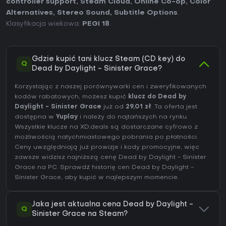
controller support
,
Steam Cloud
,
Online Co-op
,
Color
Alternatives
,
Stereo Sound
,
Subtitle Options
.
Klasyfikacja wiekowa:
PEGI 18
.
Gdzie kupić tani klucz Steam (CD key) do
Q
Dead by Daylight - Sinister Grace?
Korzystając z naszej porównywarki cen i zweryfikowanych
kodów rabatowych, możesz kupić
klucz do Dead by
Daylight - Sinister Grace
już od
29,01 zł
. Ta oferta jest
dostępna w
Yuplay
i należy do najtańszych na rynku.
Wszystkie klucze na XD.deals są dostarczane cyfrowo z
możliwością natychmiastowego pobrania po płatności.
Ceny uwzględniają już prowizje i kody promocyjne, więc
zawsze widzisz najniższą cenę Dead by Daylight - Sinister
Grace na
PC
. Sprawdź
historię cen Dead by Daylight -
Sinister Grace
, aby kupić w najlepszym momencie.
Jaka jest aktualna cena Dead by Daylight -
Q
Sinister Grace na Steam?