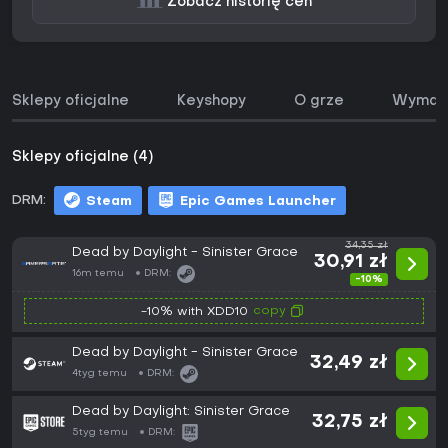
Zobacz historię cen
Sklepy oficjalne
Keyshopy
O grze
Wymaga
Sklepy oficjalne (4)
DRM:
Steam
Epic Games Launcher
34,35 zł
Dead by Daylight - Sinister Grace
30,91 zł
16m temu
DRM:
-10%
copy
-10% with XDD10
Dead by Daylight - Sinister Grace
32,49 zł
4tyg temu
DRM:
Dead by Daylight: Sinister Grace
32,75 zł
5tyg temu
DRM: