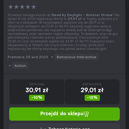
★
★
★
★
★
Szukasz taniego klucza do
Dead by Daylight - Sinister Grace
? Na
dzień 8 sie 2026 najtańsza oferta to
29,01 zł
w Yuplay, wybrana z 6
ofert w 6 sklepach. W keyshopach zaczyna się od 29,01 zł, w
oficjalnych sklepach od 30,91 zł. Na PC keyshop wygrywa ceną w
większości porównań, ale kupujesz wtedy kod od zewnętrznego
sprzedawcy, więc sprawdź region aktywacji. To dodatek, więc do gry
potrzebujesz również wersji podstawowej. Ona kosztuje dziś
25,86 zł, czyli za komplet zapłacisz 54,87 zł. Na PC kupujesz klucz
aktywowany w Steam lub innym kliencie i to tutaj rynek jest
najszerszy, bo ofertę keyshopu ma ponad jedna czwarta gier.
Premiera: 23 wrz 2025
Behaviour Interactive
Action
OFFICIAL
KEYSHOPS
30,91 zł
29,01 zł
-10%
-15%
Przejdź do sklepu