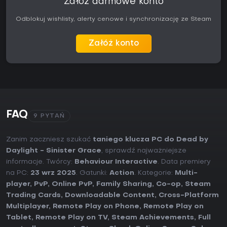
Załóż darmowe konto
Odblokuj wishlisty, alerty cenowe i synchronizację ze Steam
Załóż konto
FAQ
9 PYTAŃ
Zanim zaczniesz szukać
taniego klucza PC do Dead by
Daylight - Sinister Grace
, sprawdź najważniejsze
informacje. Twórcy:
Behaviour Interactive
. Data premiery
na PC:
23 wrz 2025
. Gatunki:
Action
. Kategorie:
Multi-
player
,
PvP
,
Online PvP
,
Family Sharing
,
Co-op
,
Steam
Trading Cards
,
Downloadable Content
,
Cross-Platform
Multiplayer
,
Remote Play on Phone
,
Remote Play on
Tablet
,
Remote Play on TV
,
Steam Achievements
,
Full