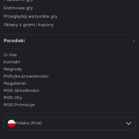
Darmowe gry
Przeglądaj wszystkie gry
Sklepy z grami i kupony
Poradniki
FAQ
O nas
Poradniki
Kontakt
Jak aktywować klucz Steam (CD Key)?
Nagrody
Jak aktywować klucz Epic Games (CD Key)?
Polityka prywatności
Regulamin
Jak aktywować klucz GOG (CD Key)?
RSS Aktualności
Jak aktywować klucz Ubisoft Connect (CD Key)?
RSS Gry
Jak aktywować klucz EA App (CD Key)?
RSS Promocje
Jak aktywować klucz Battle.net (CD Key)?
Polska (PLN)