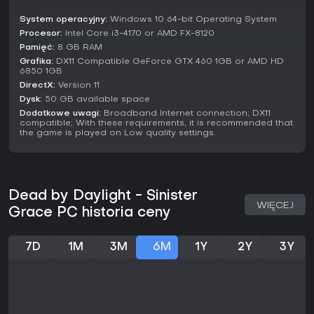
strategiczną głębią. Odbiór graczy jest mieszany - na
System operacyjny:
Windows 10 64-bit Operating System
Steamie ok. 45% pozytywnych recenzji spośród ponad 500,
Procesor:
Intel Core i3-4170 or AMD FX-8120
chwalących unikalne mechaniki zabójczyni, ale
Pamięć:
8 GB RAM
wskazujących na problemy z balansem. Na PlayStation
średnia 4.65 gwiazdki, z uznaniem dla nowych perków i
Grafika:
DX11 Compatible GeForce GTX 460 1GB or AMD HD
6850 1GB
motywów.
DirectX:
Version 11
Gra jest stale wspierana patchami, a na początku 2026 r.
Dysk:
50 GB available space
nadal dostaje aktualizacje doskonalące rozgrywkę. Jeśli
Dodatkowe uwagi:
Broadband Internet connection; DX11
lubisz napięte pościgi i survival zespołowy w horrorowym
compatible; With these requirements, it is recommended that
the game is played on Low quality settings.
klimacie, ten rozdział podkręca frajdę, szczególnie dla
miłośników folklorowych twistów. Nowi gracze zacznij od
bazowej gry, ale weterani wycisną wartość z nowych
dynamik.
Dead by Daylight - Sinister
WIĘCEJ
Grace PC historia ceny
7D
1M
3M
6M
1Y
2Y
3Y