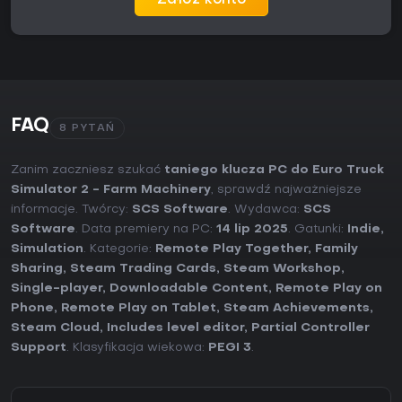
Załóż konto
FAQ
8 PYTAŃ
Zanim zaczniesz szukać
taniego klucza PC do Euro Truck
Simulator 2 - Farm Machinery
, sprawdź najważniejsze
informacje. Twórcy:
SCS Software
. Wydawca:
SCS
Software
. Data premiery na PC:
14 lip 2025
. Gatunki:
Indie
,
Simulation
. Kategorie:
Remote Play Together
,
Family
Sharing
,
Steam Trading Cards
,
Steam Workshop
,
Single-player
,
Downloadable Content
,
Remote Play on
Phone
,
Remote Play on Tablet
,
Steam Achievements
,
Steam Cloud
,
Includes level editor
,
Partial Controller
Support
. Klasyfikacja wiekowa:
PEGI 3
.