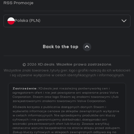
RSS Promocje
Jak aktywować klucz Battle.net (CD Key)?
Polska (PLN)
Back to the top
© 2026 XD.deals. Wszelkie prawa zastrzeżone.
Wszystkie znaki towarowe, tytuły gier, logo i grafiki należą do ich właścicieli
i są używane wyłącznie w celach identyfikacyjnych i informacyjnych.
Zastrzeżenie:
XD.deals jest niezależną porównywarką cen i
agregatorem ofert i nie jest powiązane ani wspierane przez Valve
Corporation. Steam oraz logo Steam są znakami towarowymi i/lub
zarejestrowanymi znakami towarowymi Valve Corporation.
XD.deals korzysta z publicznie dostępnych danych Steam i
wyświetla informacje cenowe ze sklepów zewnętrznych wyłącznie
w celach informacyjnych. Nie sprzedajemy produktów ani kluczy
cyfrowych i nie gwarantujemy dokładności, dostępności ani
ważności prezentowanych ofert lub kluczy. Zawsze weryfikuj
ostateczne warunki bezpośrednio na stronie sklepu przed zakupem.
Zakup kluczy cyfrowych w sklepach zewnętrznych odbywa się na