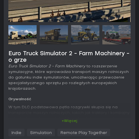
Euro Truck Simulator 2 - Farm Machinery -
o grze
Euro Truck Simulator 2 - Farm Machinery
to rozszerzenie
symulacyjne, które wprowadza transport maszyn rolniczych
do gatunku indie symulatorów, umożliwiając przewożenie
specjalistycznego sprzętu po rozległych europejskich
krajobrazach.
Grywalność
W tym DLC podstawowa pętla rozgrywki skupia się na
transporcie maszyn rolniczych, takich jak traktory i kombajny
zielonkowe, za pomocą dedykowanych przyczep typu
+Więcej
lowboy, dropdeck czy flatbed. Gracze pokonują autostrady
i wiejskie drogi, dostarczając ładunki marek
Owl
i
Greenler
Indie
Simulation
Remote Play Together
do rozmaitych zakładów rolnych. Mechaniki kładą nacisk na