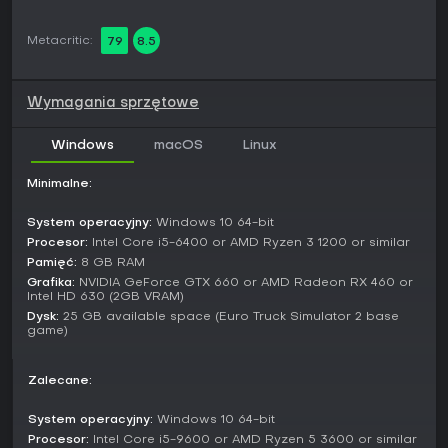
społecznościowe umożliwiają wspólne granie. Tryb szybkich
zleceń oferuje krótkoterminowe kontrakty skupione na
Metacritic:
79
8.5
dostawach rolnych, idealne dla graczy z ograniczonym
czasem.
Funkcje i ładunki
Wymagania sprzętowe
Dziewięć typów ładunków stanowi trzon rozszerzenia, w tym
autonomiczne traktory wymagające ostrożnego
Windows
macOS
Linux
manewrowania. Nowe dostawy do zakładów
przemysłowych poszerzają wykorzystanie mapy, bez
Minimalne:
dodawania nowych regionów.
System operacyjny:
Windows 10 64-bit
Sprzęt marki
Owl
do ciężkich prac polowych
Procesor:
Intel Core i5-6400 or AMD Ryzen 3 1200 or similar
Narzędzia
Greenler
do zbiorów i prac w terenie
Pamięć:
8 GB RAM
Różnorodne opcje przyczep dopasowane do
Grafika:
NVIDIA GeForce GTX 660 or AMD Radeon RX 460 or
wymiarów ładunków
Intel HD 630 (2GB VRAM)
Dysk:
25 GB available space (Euro Truck Simulator 2 base
Czy warto grać?
game)
Miłośnicy symulatorów, którzy lubią trucking z rolniczym
akcentem, docenią nowe ładunki i realistyczne wyzwania
transportowe. Odbiór graczy to 83% pozytywnych opinii na
Zalecane:
podstawie 151 recenzji, co podkreśla wartość świeżych
modeli i przystępnej ceny. Wydane w lipcu 2025 roku,
System operacyjny:
Windows 10 64-bit
pozostaje wspierane przez aktualizacje podstawowej gry,
Procesor:
Intel Core i5-9600 or AMD Ryzen 5 3600 or similar