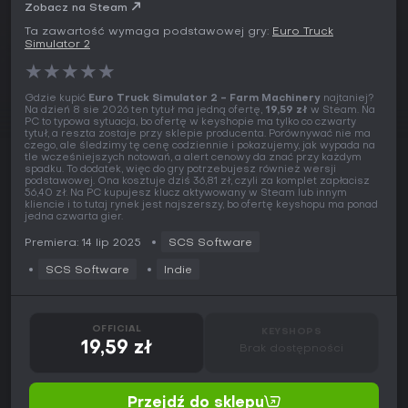
Zobacz na Steam
Ta zawartość wymaga podstawowej gry:
Euro Truck
Simulator 2
★
★
★
★
★
Gdzie kupić
Euro Truck Simulator 2 - Farm Machinery
najtaniej?
Na dzień 8 sie 2026 ten tytuł ma jedną ofertę,
19,59 zł
w Steam. Na
PC to typowa sytuacja, bo ofertę w keyshopie ma tylko co czwarty
tytuł, a reszta zostaje przy sklepie producenta. Porównywać nie ma
czego, ale śledzimy tę cenę codziennie i pokazujemy, jak wypada na
tle wcześniejszych notowań, a alert cenowy da znać przy każdym
spadku. To dodatek, więc do gry potrzebujesz również wersji
podstawowej. Ona kosztuje dziś 36,81 zł, czyli za komplet zapłacisz
56,40 zł. Na PC kupujesz klucz aktywowany w Steam lub innym
kliencie i to tutaj rynek jest najszerszy, bo ofertę keyshopu ma ponad
jedna czwarta gier.
Premiera: 14 lip 2025
SCS Software
SCS Software
Indie
OFFICIAL
KEYSHOPS
19,59 zł
Brak dostępności
Przejdź do sklepu