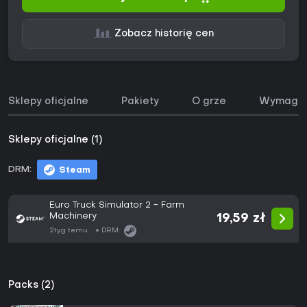
Zobacz historię cen
Sklepy oficjalne
Pakiety
O grze
Wymagan
Sklepy oficjalne (1)
DRM:
Steam
Euro Truck Simulator 2 - Farm
Machinery
19,59 zł
2tyg temu
DRM:
Packs (2)