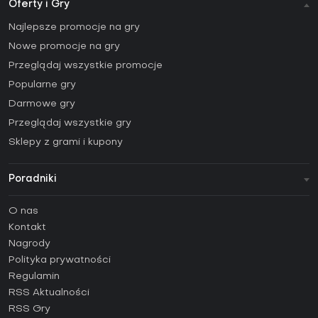
Oferty i Gry
Najlepsze promocje na gry
Nowe promocje na gry
Przeglądaj wszystkie promocje
Popularne gry
Darmowe gry
Przeglądaj wszystkie gry
Sklepy z grami i kupony
Poradniki
FAQ
O nas
Poradniki
Kontakt
Jak aktywować klucz Steam (CD Key)?
Nagrody
Jak aktywować klucz Epic Games (CD Key)?
Polityka prywatności
Regulamin
Jak aktywować klucz GOG (CD Key)?
RSS Aktualności
Jak aktywować klucz Ubisoft Connect (CD Key)?
RSS Gry
Jak aktywować klucz EA App (CD Key)?