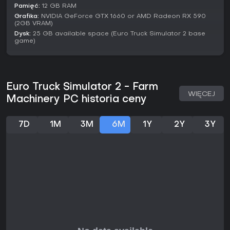
będąc solidnym wyborem do rozszerzenia rozgrywki bez
Pamięć:
12 GB RAM
wielkich zmian. Jeśli kręcą cię szczegółowa jazda i niszowe
Grafika:
NVIDIA GeForce GTX 1660 or AMD Radeon RX 590
przewozy, to świetny dodatek dla nowicjuszy i weteranów
(2GB VRAM)
szukających urozmaicenia tras.
Dysk:
25 GB available space (Euro Truck Simulator 2 base
game)
Euro Truck Simulator 2 - Farm
WIĘCEJ
Machinery PC historia ceny
7D
1M
3M
6M
1Y
2Y
3Y