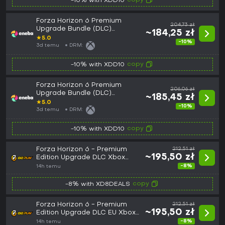
copy
-10% with XDD10
Forza Horizon 6 Premium
204,73 zł
Upgrade Bundle (DLC)
~184,25 zł
(Windows/Xbox Series X|S)
★
5.0
-10%
XBOX LIVE Key POLAND
3d temu
DRM:
copy
-10% with XDD10
Forza Horizon 6 Premium
206,06 zł
Upgrade Bundle (DLC)
~185,45 zł
(Windows/Xbox Series X|S)
★
5.0
-10%
XBOX LIVE Key EUROPE
3d temu
DRM:
copy
-10% with XDD10
Forza Horizon 6 - Premium
212,51 zł
~195,50 zł
Edition Upgrade DLC Xbox
Series X|S / PC CD Key
-8%
14h temu
copy
-8% with XD8DEALS
Forza Horizon 6 - Premium
212,51 zł
~195,50 zł
Edition Upgrade DLC EU Xbox
Series X|S / PC CD Key
-8%
14h temu