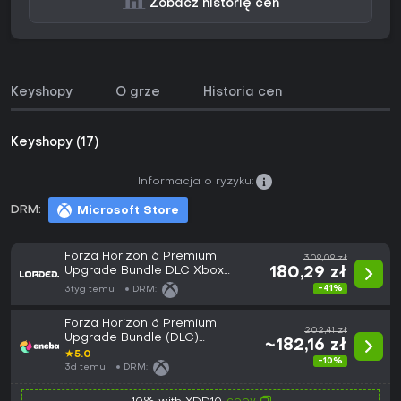
Zobacz historię cen
Keyshopy
O grze
Historia cen
Keyshopy (17)
Informacja o ryzyku:
DRM:
Microsoft Store
Forza Horizon 6 Premium
309,09 zł
Upgrade Bundle DLC Xbox
180,29 zł
Series X|S/PC (Microsoft Store)
-41%
3tyg temu
DRM:
Forza Horizon 6 Premium
202,41 zł
Upgrade Bundle (DLC)
~182,16 zł
(Windows/Xbox Series X|S)
★
5.0
-10%
XBOX LIVE Key GLOBAL
3d temu
DRM: