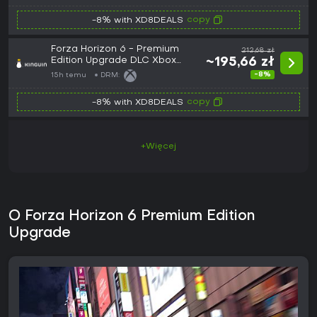
copy
-8% with XD8DEALS
Forza Horizon 6 - Premium
212,68 zł
Edition Upgrade DLC Xbox
~195,66 zł
Series X|S / PC CD Key
-8%
15h temu
DRM:
copy
-8% with XD8DEALS
+Więcej
O Forza Horizon 6 Premium Edition
Upgrade