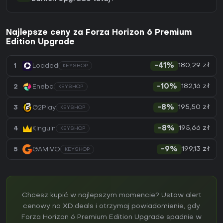
Najlepsze ceny za Forza Horizon 6 Premium
Edition Upgrade
180,29 zł
1
Loaded
-41%
KEYSHOP
182,16 zł
2
Eneba
-10%
KEYSHOP
195,50 zł
3
G2Play
-8%
KEYSHOP
195,66 zł
4
Kinguin
-8%
KEYSHOP
199,13 zł
5
GAMIVO
-9%
KEYSHOP
Chcesz kupić w najlepszym momencie? Ustaw alert
cenowy na XD.deals i otrzymaj powiadomienie, gdy
Forza Horizon 6 Premium Edition Upgrade spadnie w