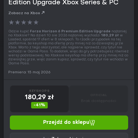
Edition Upgrade Xbox Series & PC
Zobacz na Xbox
★
★
★
★
★
Gdzie kupić
Forza Horizon 6 Premium Edition Upgrade
najtaniej
na Xboksie? Na dzień 10 sie 2026 najtaniej wychodzi
180,29 zł
w
Loaded, spośród 17 ofert w 8 sklepach. To rzadki przypadek na tej
platformie, bo keyshop ma ofertę przy mniej niż co dziesiątej grze
Xbox. Warto z tego skorzystać, ale najpierw sprawdź, czy tytuł nie
wchodzi w Game Pass. To dodatek, więc do gry potrzebujesz również
wersji podstawowej. Na Xboksie keyshop ma ofertę przy mniej niż co
dziesiątej grze, więc zanim kupisz, sprawdź, czy tytuł nie wchodzi w
Game Pass.
Premiera: 15 maj 2026
KEYSHOPS
OFFICIAL
180,29 zł
Brak dostępności
-41%
Przejdź do sklepu