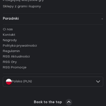
Przeglądaj wszystkie gry
Sklepy z grami i kupony
Poradniki
FAQ
O nas
Poradniki
Kontakt
Jak aktywować klucz Steam (CD Key)?
Nagrody
Jak aktywować klucz Epic Games (CD Key)?
Polityka prywatności
Regulamin
Jak aktywować klucz GOG (CD Key)?
RSS Aktualności
Jak aktywować klucz Ubisoft Connect (CD Key)?
RSS Gry
Jak aktywować klucz EA App (CD Key)?
RSS Promocje
Jak aktywować klucz Battle.net (CD Key)?
Polska (PLN)
Back to the top