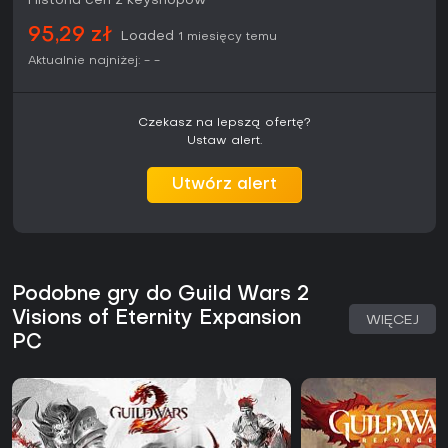
Historia cen z keyshopów
95,29 zł
Loaded
1 miesięcy temu
Aktualnie najniżej:
-
-
Czekasz na lepszą ofertę?
Ustaw alert.
Utwórz alert
Podobne gry do Guild Wars 2
Visions of Eternity Expansion
WIĘCEJ
PC