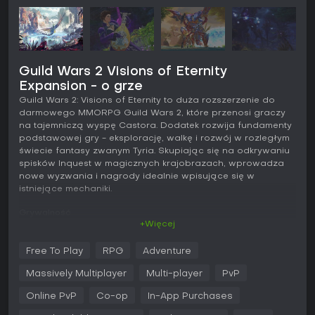
Guild Wars 2 Visions of Eternity
Expansion - o grze
Guild Wars 2: Visions of Eternity to duża rozszerzenie do
darmowego MMORPG Guild Wars 2, które przenosi graczy
na tajemniczą wyspę Castora. Dodatek rozwija fundamenty
podstawowej gry - eksplorację, walkę i rozwój w rozległym
świecie fantasy zwanym Tyria. Skupiając się na odkrywaniu
spisków Inquest w magicznych krajobrazach, wprowadza
nowe wyzwania i nagrody idealnie wpisujące się w
istniejące mechaniki.
Grywalność
+Więcej
W Guild Wars 2: Visions of Eternity eksploracja otwartych
stref nasyconych magią to podstawa rozgrywki - walczysz
Free To Play
RPG
Adventure
z pokręconymi stworzeniami i opanowywujesz nowe
zdolności. Każda z dziewięciu profesji zyskuje elitarną
Massively Multiplayer
Multi-player
PvP
specjalizację, otwierającą unikalne cechy, mechaniki oraz
umiejętności leczące, użytkowe i elitarne. Te opcje
Online PvP
Co-op
In-App Purchases
pozwalają na różnorodne buildy, wzbogacone o nowe