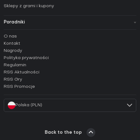
Sklepy z grami i kupony
Poradniki
FAQ
O nas
Poradniki
Kontakt
Jak aktywować klucz Steam (CD Key)?
Nagrody
Jak aktywować klucz Epic Games (CD Key)?
Polityka prywatności
Regulamin
Jak aktywować klucz GOG (CD Key)?
RSS Aktualności
Jak aktywować klucz Ubisoft Connect (CD Key)?
RSS Gry
Jak aktywować klucz EA App (CD Key)?
RSS Promocje
Jak aktywować klucz Battle.net (CD Key)?
Polska (PLN)
Back to the top