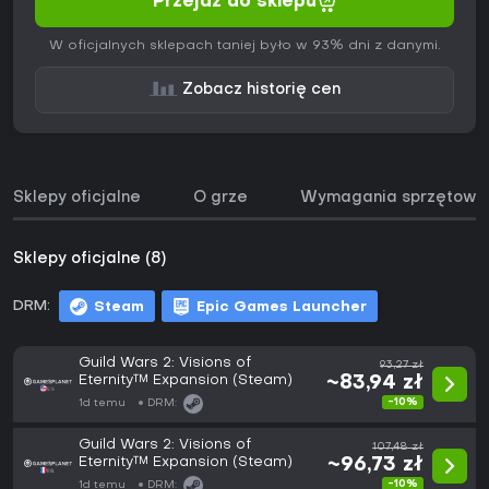
Przejdź do sklepu
W oficjalnych sklepach taniej było w 93% dni z danymi.
Zobacz historię cen
Sklepy oficjalne
O grze
Wymagania sprzętowe
Sklepy oficjalne (8)
DRM:
Steam
Epic Games Launcher
Guild Wars 2: Visions of
93,27 zł
Eternity™ Expansion (Steam)
~83,94 zł
-10%
1d temu
DRM:
Guild Wars 2: Visions of
107,48 zł
Eternity™ Expansion (Steam)
~96,73 zł
-10%
1d temu
DRM: