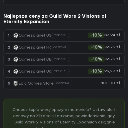
Najlepsze ceny za Guild Wars 2 Visions of
Eternity Expansion
83,94 zł
1
Gamesplanet US
-10%
OFFICIAL
96,73 zł
2
Gamesplanet FR
-10%
OFFICIAL
96,73 zł
3
Gamesplanet DE
-10%
OFFICIAL
99,29 zł
4
Gamesplanet UK
-10%
OFFICIAL
100,00 zł
5
Epic Games Store
OFFICIAL
Chcesz kupić w najlepszym momencie? Ustaw alert
cenowy na XD.deals i otrzymaj powiadomienie, gdy
Guild Wars 2 Visions of Eternity Expansion osiągnie