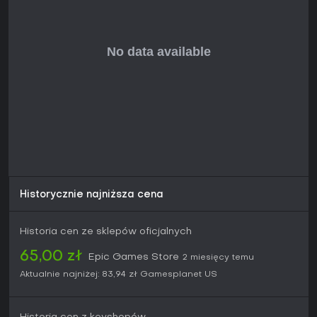
Miłośników MMORPG z głęboką eksploracją i ewoluującymi
buildami Visions of Eternity przyciąga nowymi wyzwaniami
kooperacyjnymi i mountową podróżą. Recenzje na Steam
wskazują 47% pozytywnych z 65 opinii, co odzwierciedla
mieszane przyjęcie, choć nowe specjalizacje i starcia
chwalono za odświeżenie formuły.
Dzięki darmowemu dostępowi do podstawki i aktualizacjom
utrzymującym świeżość treści, rozszerzenie pasuje
weteranom Tyrii i nowicjuszom bez subskrypcji. Jeśli cenisz
strategiczny combat i budowanie świata, wzmacnia to
pozycję Guild Wars 2 w 2026 roku.
Historycznie najniższa cena
Historia cen ze sklepów oficjalnych
65,00 zł
Epic Games Store
2 miesięcy temu
Aktualnie najniżej:
83,94 zł
Gamesplanet US