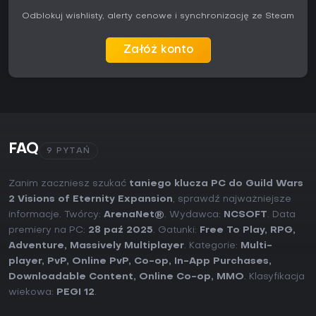
Odblokuj wishlisty, alerty cenowe i synchronizację ze Steam
Załóż konto
FAQ
9 PYTAŃ
Zanim zaczniesz szukać
taniego klucza PC do Guild Wars
2 Visions of Eternity Expansion
, sprawdź najważniejsze
informacje. Twórcy:
ArenaNet®
. Wydawca:
NCSOFT
. Data
premiery na PC:
28 paź 2025
. Gatunki:
Free To Play
,
RPG
,
Adventure
,
Massively Multiplayer
. Kategorie:
Multi-
player
,
PvP
,
Online PvP
,
Co-op
,
In-App Purchases
,
Downloadable Content
,
Online Co-op
,
MMO
. Klasyfikacja
wiekowa:
PEGI 12
.