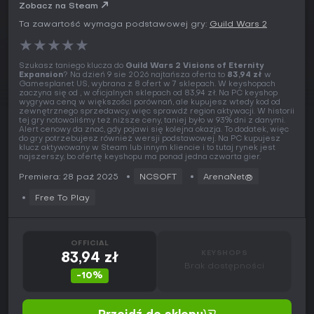
Zobacz na Steam
Ta zawartość wymaga podstawowej gry:
Guild Wars 2
★
★
★
★
★
Szukasz taniego klucza do
Guild Wars 2 Visions of Eternity
Expansion
? Na dzień 9 sie 2026 najtańsza oferta to
83,94 zł
w
Gamesplanet US, wybrana z 8 ofert w 7 sklepach. W keyshopach
zaczyna się od , w oficjalnych sklepach od 83,94 zł. Na PC keyshop
wygrywa ceną w większości porównań, ale kupujesz wtedy kod od
zewnętrznego sprzedawcy, więc sprawdź region aktywacji. W historii
tej gry notowaliśmy też niższe ceny, taniej było w 93% dni z danymi.
Alert cenowy da znać, gdy pojawi się kolejna okazja. To dodatek, więc
do gry potrzebujesz również wersji podstawowej. Na PC kupujesz
klucz aktywowany w Steam lub innym kliencie i to tutaj rynek jest
najszerszy, bo ofertę keyshopu ma ponad jedna czwarta gier.
Premiera: 28 paź 2025
NCSOFT
ArenaNet®
Free To Play
OFFICIAL
KEYSHOPS
83,94 zł
Brak dostępności
-10%