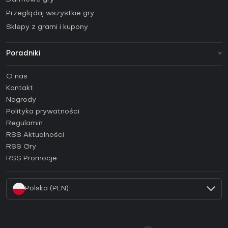
Przeglądaj wszystkie gry
Sklepy z grami i kupony
Poradniki
FAQ
O nas
Poradniki
Kontakt
Jak aktywować klucz Steam (CD Key)?
Nagrody
Jak aktywować klucz Epic Games (CD Key)?
Polityka prywatności
Regulamin
Jak aktywować klucz GOG (CD Key)?
RSS Aktualności
Jak aktywować klucz Ubisoft Connect (CD Key)?
RSS Gry
Jak aktywować klucz EA App (CD Key)?
RSS Promocje
Jak aktywować klucz Battle.net (CD Key)?
Polska (PLN)