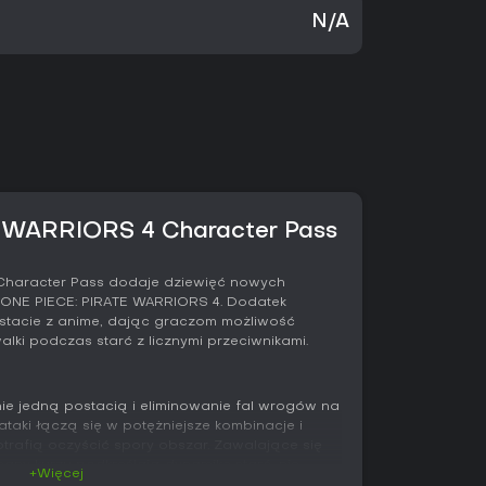
N/A
 WARRIORS 4 Character Pass
Character Pass dodaje dziewięć nowych
i ONE PIECE: PIRATE WARRIORS 4. Dodatek
stacie z anime, dając graczom możliwość
ki podczas starć z licznymi przeciwnikami.
e jedną postacią i eliminowanie fal wrogów na
ataki łączą się w potężniejsze kombinacje i
trafią oczyścić spory obszar. Zawalające się
many kurzu podkreślają dynamikę starć, nie
+Więcej
rytmu walki.