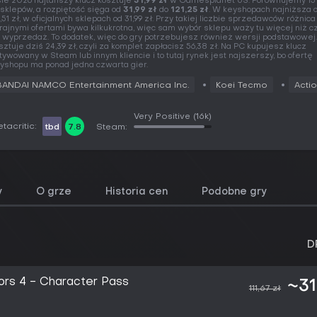
sie 2026 najtańszy klucz kosztuje
31,99 zł
w Gamesplanet US. Porównujemy 15 
 sklepów, a rozpiętość sięga od
31,99 zł
do
121,25 zł
. W keyshopach najniższa 
,51 zł, w oficjalnych sklepach od 31,99 zł. Przy takiej liczbie sprzedawców różnic
rajnymi ofertami bywa kilkukrotna, więc sam wybór sklepu waży tu więcej niż 
 wyprzedaż. To dodatek, więc do gry potrzebujesz również wersji podstawowej
sztuje dziś 24,39 zł, czyli za komplet zapłacisz 56,38 zł. Na PC kupujesz klucz
tywowany w Steam lub innym kliencie i to tutaj rynek jest najszerszy, bo ofertę
yshopu ma ponad jedna czwarta gier.
BANDAI NAMCO Entertainment America Inc.
Koei Tecmo
Acti
Very Positive
(16k)
tacritic:
tbd
7.8
Steam:
y
O grze
Historia cen
Podobne gry
D
ors 4 - Character Pass
~31
111,67 zł