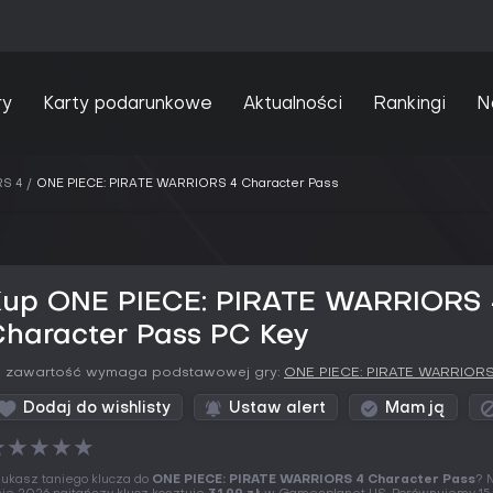
ry
Karty podarunkowe
Aktualności
Rankingi
N
RS 4
ONE PIECE: PIRATE WARRIORS 4 Character Pass
Kup ONE PIECE: PIRATE WARRIORS 
Character Pass PC Key
a zawartość wymaga podstawowej gry:
ONE PIECE: PIRATE WARRIORS
Dodaj do wishlisty
Ustaw alert
Mam ją
★
★
★
★
★
ukasz taniego klucza do
ONE PIECE: PIRATE WARRIORS 4 Character Pass
? 