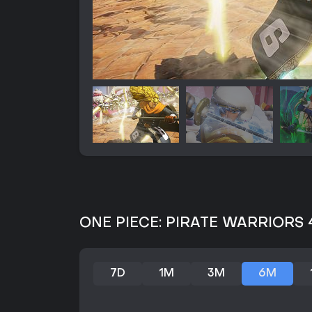
ONE PIECE: PIRATE WARRIORS 4 
7D
1M
3M
6M