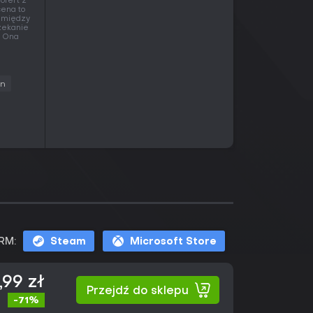
ofert z
cena to
a między
czekanie
. Ona
on
RM:
Steam
Microsoft Store
,99 zł
Przejdź do sklepu
-71%