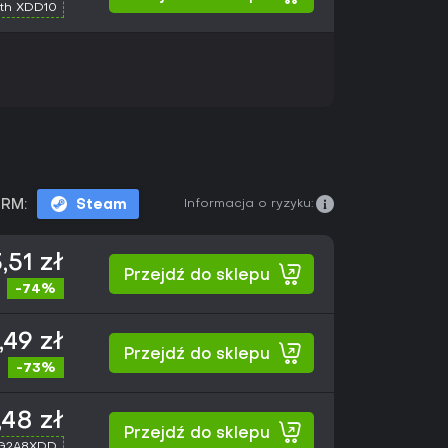
th XDD10
Informacja o ryzyku:
RM:
Steam
,51 zł
Przejdź do sklepu
-74%
,49 zł
Przejdź do sklepu
-73%
,48 zł
Przejdź do sklepu
 G2A8XDD