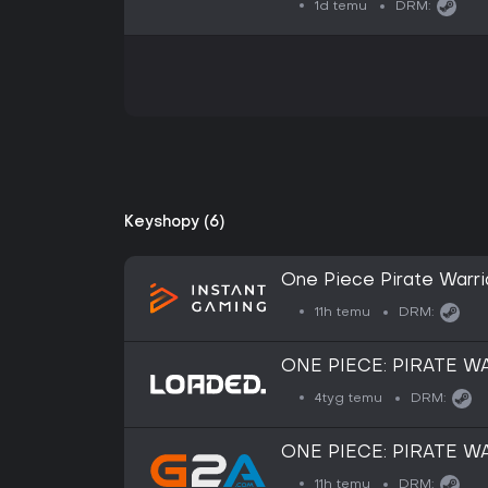
1d temu
DRM:
Keyshopy (6)
One Piece Pirate Warri
11h temu
DRM:
ONE PIECE: PIRATE WA
4tyg temu
DRM:
ONE PIECE: PIRATE WA
Steam Key - ROW
11h temu
DRM: