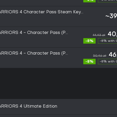
RRIORS 4 Character Pass Steam Key
~39
RRIORS 4 - Character Pass (PC)
40
44,43 zł
-8%
-8% with
RRIORS 4 - Character Pass (PC)
46
50,46 zł
E
-8%
-8% with
RRIORS 4 Ultimate Edition