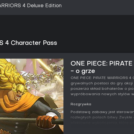
RRIORS 4 Deluxe Edition
 4 Character Pass
ONE PIECE: PIRATE
- o grze
ONE PIECE: PIRATE WARRIORS 4 
grywalnych postaci do gry akcj
poszerza skład bohaterów o po
wypróbowania nowych stylów wal
Rozgrywka
Podstawą zabawy jest sterowani
rozległych polach bitwy. Zwykłe 
efektowne wykończenia, które po
konstrukcje czy unoszące się tu
zmieniając jednak zasadniczego 