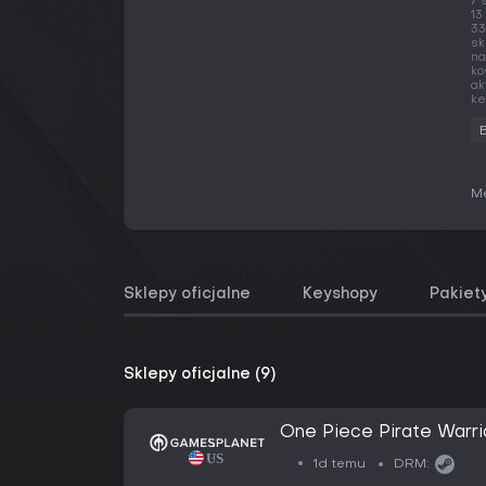
7 
13
33
sk
na
ko
ak
ke
Me
Sklepy oficjalne
Keyshopy
Pakiet
Sklepy oficjalne (9)
One Piece Pirate Warri
1d temu
DRM: