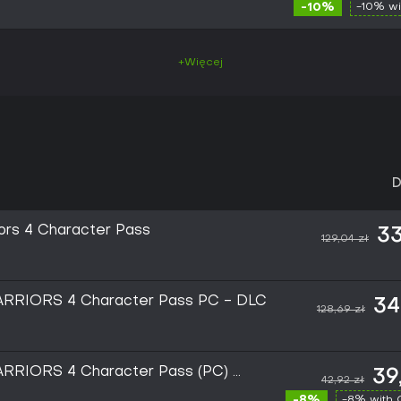
-10%
-10% wi
+Więcej
D
ors 4 Character Pass
33
129,04 zł
RRIORS 4 Character Pass PC - DLC
34
128,69 zł
RRIORS 4 Character Pass (PC) -
39
42,92 zł
-8%
-8% with