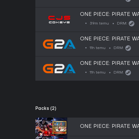
ONE PIECE: PIRATE WA
(GLOBAL)
39m temu
DRM:
ONE PIECE: PIRATE WA
- Steam Key - GLOBAL
11h temu
DRM:
ONE PIECE: PIRATE WA
- Steam Key - EUROP
11h temu
DRM:
Packs (2)
ONE PIECE: PIRATE WA