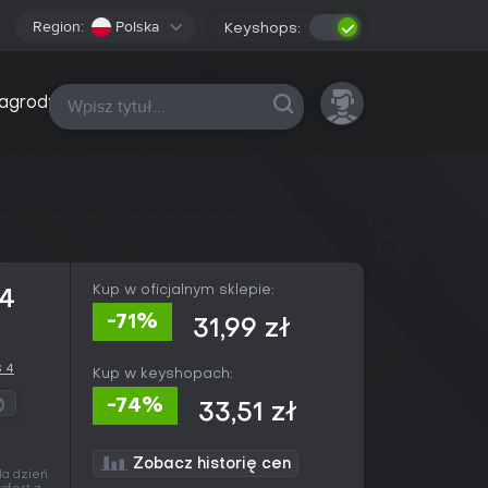
Region:
Polska
Keyshops:
Wszystkie platformy
agrody
Kup w oficjalnym sklepie:
4
-71%
31,99 zł
 4
Kup w keyshopach:
-74%
33,51 zł
Zobacz historię cen
Na dzień