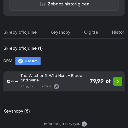
Zobacz historię cen
Sklepy oficjalne
Keyshopy
O grze
Histori
Sklepy oficjalne (1)
DRM:
Steam
The Witcher 3: Wild Hunt - Blood
and Wine
79,99 zł
23tyg temu
DRM:
Keyshopy (8)
Informacja o ryzyku: