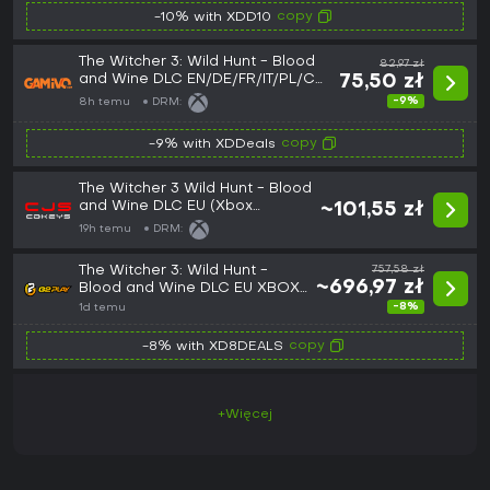
copy
-10% with XDD10
The Witcher 3: Wild Hunt - Blood
82,97 zł
and Wine DLC EN/DE/FR/IT/PL/CS
75,50 zł
EU (Xbox One/Series)
-9%
8h temu
DRM:
copy
-9% with XDDeals
The Witcher 3 Wild Hunt - Blood
and Wine DLC EU (Xbox
~101,55 zł
One/Series) (Europe)
19h temu
DRM:
The Witcher 3: Wild Hunt -
757,58 zł
~696,97 zł
Blood and Wine DLC EU XBOX
One CD Key
-8%
1d temu
copy
-8% with XD8DEALS
+Więcej