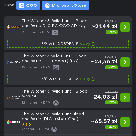
DRM:
GOG
Microsoft Store
The Witcher 3: Wild Hunt - Blood
85,98 zł
and Wine DLC PC GOG CD Key
~21,44 zł
-75%
8h temu
DRM:
copy
-8% with XD8DEALS
The Witcher 3 Wild Hunt - Blood
85,98 zł
and Wine DLC (Global) (PC) -
~23,56 zł
GOG - Digital Key
-72%
12h temu
DRM:
copy
-6% with XDDEALS6
The Witcher 3: Wild Hunt - Blood
85,97 zł
& Wine
24,03 zł
-72%
12h temu
DRM:
The Witcher 3: Wild Hunt Blood
85,98 zł
and Wine (DLC) (Xbox One)
~65,57 zł
Xbox Live Key EUROPE
★
5.0
-23%
9h temu
DRM: