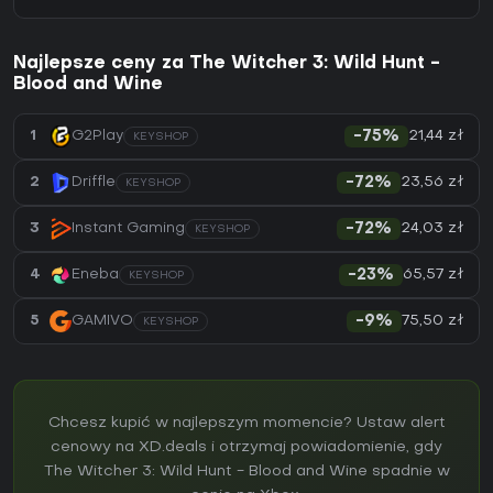
Najlepsze ceny za The Witcher 3: Wild Hunt -
Blood and Wine
21,44 zł
1
G2Play
-75%
KEYSHOP
23,56 zł
2
Driffle
-72%
KEYSHOP
24,03 zł
3
Instant Gaming
-72%
KEYSHOP
65,57 zł
4
Eneba
-23%
KEYSHOP
75,50 zł
5
GAMIVO
-9%
KEYSHOP
Chcesz kupić w najlepszym momencie? Ustaw alert
cenowy na XD.deals i otrzymaj powiadomienie, gdy
The Witcher 3: Wild Hunt - Blood and Wine spadnie w