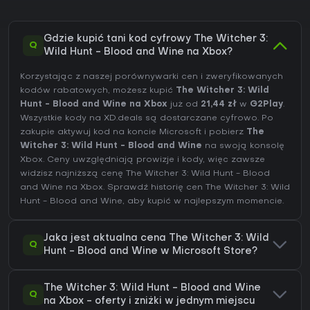
Gdzie kupić tani kod cyfrowy The Witcher 3:
Q
Wild Hunt - Blood and Wine na Xbox?
Korzystając z naszej porównywarki cen i zweryfikowanych
kodów rabatowych, możesz kupić
The Witcher 3: Wild
Hunt - Blood and Wine na Xbox
już od
21,44 zł
w
G2Play
.
Wszystkie kody na XD.deals są dostarczane cyfrowo. Po
zakupie aktywuj kod na koncie Microsoft i pobierz
The
Witcher 3: Wild Hunt - Blood and Wine
na swoją konsolę
Xbox. Ceny uwzględniają prowizje i kody, więc zawsze
widzisz najniższą cenę The Witcher 3: Wild Hunt - Blood
and Wine na
Xbox
. Sprawdź
historię cen The Witcher 3: Wild
Hunt - Blood and Wine
, aby kupić w najlepszym momencie.
Jaka jest aktualna cena The Witcher 3: Wild
Q
Hunt - Blood and Wine w Microsoft Store?
The Witcher 3: Wild Hunt - Blood and Wine
Q
na Xbox - oferty i zniżki w jednym miejscu