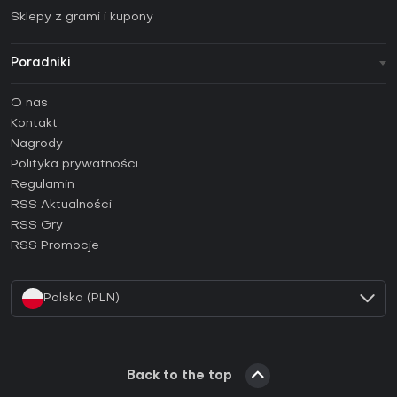
Sklepy z grami i kupony
Poradniki
FAQ
O nas
Poradniki
Kontakt
Jak aktywować klucz Steam (CD Key)?
Nagrody
Jak aktywować klucz Epic Games (CD Key)?
Polityka prywatności
Regulamin
Jak aktywować klucz GOG (CD Key)?
RSS Aktualności
Jak aktywować klucz Ubisoft Connect (CD Key)?
RSS Gry
Jak aktywować klucz EA App (CD Key)?
RSS Promocje
Jak aktywować klucz Battle.net (CD Key)?
Polska (PLN)
Back to the top