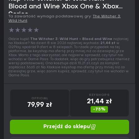
Blood and Wine Xbox One & Xbox
Series
Ta zawartość wymaga podstawowej gry:
The Witcher 3:
Wild Hunt
★
★
★
★
★
Gdzie kupić
The Witcher 3: Wild Hunt - Blood and Wine
najtaniej
na Xboksie? Na dzień 8 sie 2026 najtaniej wychodzi
21,44 zł
w
G2Play, spośród 9 ofert w 8 sklepach. To rzadki przypadek na tej
platformie, bo keyshop ma ofertę przy mniej niż co dziesiątej grze
Xbox. Warto z tego skorzystać, ale najpierw sprawdź, czy tytuł nie
wchodzi w Game Pass. To dodatek, więc do gry potrzebujesz również
wersji podstawowej. Ona kosztuje dziś 15,21 zł, czyli za komplet
zapłacisz 36,65 zł. Na Xboksie keyshop ma ofertę przy mniej niż co
dziesiątej grze, więc zanim kupisz, sprawdź, czy tytuł nie wchodzi w
Game Pass.
KEYSHOPS
OFFICIAL
21,44 zł
79,99 zł
-75%
Przejdź do sklepu