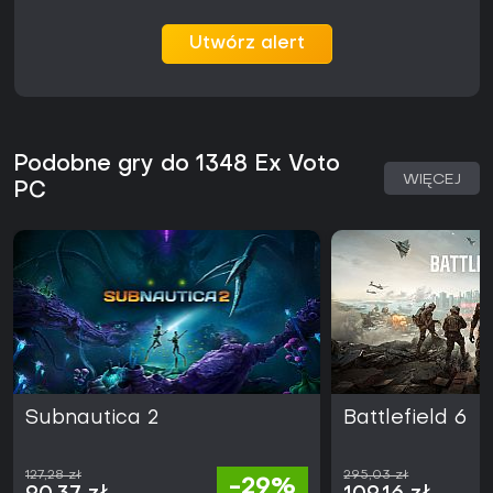
Utwórz alert
Podobne gry do 1348 Ex Voto
WIĘCEJ
PC
Subnautica 2
Battlefield 6
127,28 zł
295,03 zł
-29%