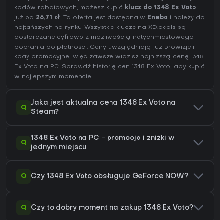
kodów rabatowych, możesz kupić
klucz do 1348 Ex Voto
już od
26,71 zł
. Ta oferta jest dostępna w
Eneba
i należy do
najtańszych na rynku. Wszystkie klucze na XD.deals są
dostarczane cyfrowo z możliwością natychmiastowego
pobrania po płatności. Ceny uwzględniają już prowizje i
kody promocyjne, więc zawsze widzisz najniższą cenę 1348
Ex Voto na
PC
. Sprawdź
historię cen 1348 Ex Voto
, aby kupić
w najlepszym momencie.
Jaka jest aktualna cena 1348 Ex Voto na
Q
Steam?
1348 Ex Voto na PC - promocje i zniżki w
Q
jednym miejscu
Q
Czy 1348 Ex Voto obsługuje GeForce NOW?
Q
Czy to dobry moment na zakup 1348 Ex Voto?