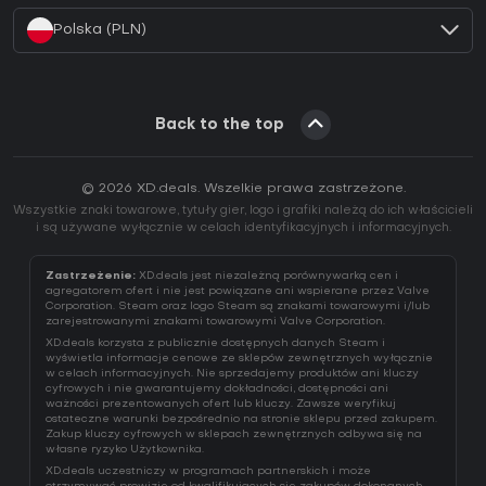
Polska (PLN)
Back to the top
© 2026 XD.deals. Wszelkie prawa zastrzeżone.
Wszystkie znaki towarowe, tytuły gier, logo i grafiki należą do ich właścicieli
i są używane wyłącznie w celach identyfikacyjnych i informacyjnych.
Zastrzeżenie:
XD.deals jest niezależną porównywarką cen i
agregatorem ofert i nie jest powiązane ani wspierane przez Valve
Corporation. Steam oraz logo Steam są znakami towarowymi i/lub
zarejestrowanymi znakami towarowymi Valve Corporation.
XD.deals korzysta z publicznie dostępnych danych Steam i
wyświetla informacje cenowe ze sklepów zewnętrznych wyłącznie
w celach informacyjnych. Nie sprzedajemy produktów ani kluczy
cyfrowych i nie gwarantujemy dokładności, dostępności ani
ważności prezentowanych ofert lub kluczy. Zawsze weryfikuj
ostateczne warunki bezpośrednio na stronie sklepu przed zakupem.
Zakup kluczy cyfrowych w sklepach zewnętrznych odbywa się na
własne ryzyko Użytkownika.
XD.deals uczestniczy w programach partnerskich i może