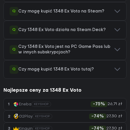
Q
Czy mogę kupić 1348 Ex Voto na Steam?
Q
Czy 1348 Ex Voto działa na Steam Deck?
Czy 1348 Ex Voto jest na PC Game Pass lub
Q
w innych subskrypcjach?
Q
Czy mogę kupić 1348 Ex Voto tutaj?
Najlepsze ceny za 1348 Ex Voto
26,71 zł
1
Eneba
-75%
KEYSHOP
27,30 zł
2
G2Play
-74%
KEYSHOP
27,30 zł
3
Kinguin
-74%
KEYSHOP