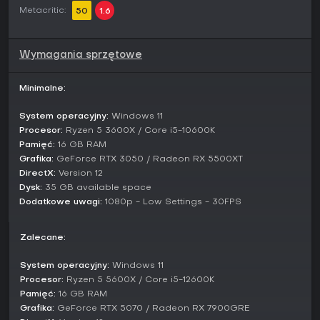
poziomów. Nie ma trybów multiplayer ani konkurencyjnych,
Metacritic:
50
1.6
co podkreśla solo postępy i immersję narracyjną. Gracze
awansują, wypełniając zadania związane z centralnym
wątkiem ratowania Bianki, z okazjonalnymi aktywnościami
pobocznymi, jak zbieranie przedmiotów rozproszonych po
Wymagania sprzętowe
mapie.
Minimalne:
Czy warto zagrać?
1348 Ex Voto
przyciągnie fanów fabularnych action-
System operacyjny:
Windows 11
adventure z historycznym zacięciem, zwłaszcza miłośników
Procesor:
Ryzen 5 3600X / Core i5-10600K
klimatycznych scenerii i mechanik szermierki. Zyskała jednak
Pamięć:
16 GB RAM
krytykę za płytką głębię walki i problemy z wydajnością na
Grafika:
GeForce RTX 3050 / Radeon RX 5500XT
PC, które psują odbiór. Opinie graczy chwalą początkową
DirectX:
Version 12
atmosferę, ale wskazują na irytację powtarzalnymi
potyczkami i błędami technicznymi. Jeśli lubisz indie gry
Dysk:
35 GB available space
eksplorujące motywy średniowieczne i przymkniesz oko na
Dodatkowe uwagi:
1080p - Low Settings - 30FPS
niedociągnięcia, nada się na szybką sesję, choć szersza
publika może uznać ją za bladą w porównaniu z
Zalecane:
dopracowanymi konkurentami w gatunku.
System operacyjny:
Windows 11
Procesor:
Ryzen 5 5600X / Core i5-12600K
Pamięć:
16 GB RAM
Grafika:
GeForce RTX 5070 / Radeon RX 7900GRE