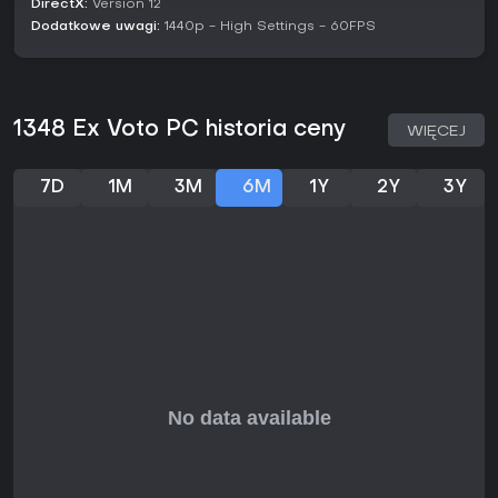
DirectX:
Version 12
Dodatkowe uwagi:
1440p - High Settings - 60FPS
1348 Ex Voto PC historia ceny
WIĘCEJ
7D
1M
3M
6M
1Y
2Y
3Y