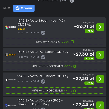
Informacja o ryzyku:
DRM:
Steam
1348 Ex Voto Steam Key (PC)
107,48 zł
GLOBAL
~26,71 zł
★
5.0
-75%
1d temu
DRM:
copy
-10% with XDD10
107,48 zł
1348 Ex Voto PC Steam CD Key
~27,30 zł
1d temu
DRM:
-74%
copy
-8% with XD8DEALS
107,48 zł
1348 Ex Voto PC Steam CD Key
~27,30 zł
1d temu
DRM:
-74%
copy
-8% with XD8DEALS
1348 Ex Voto (Global) (PC) -
107,48 zł
Steam - Digital Key
~27,44 zł