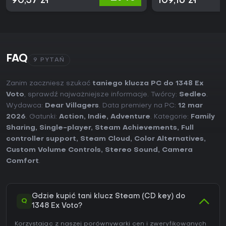
90,37 zł
109,16 zł
FAQ
9 PYTAŃ
Zanim zaczniesz szukać
taniego klucza PC do 1348 Ex
Voto
, sprawdź najważniejsze informacje. Twórcy:
Sedleo
.
Wydawca:
Dear Villagers
. Data premiery na PC:
12 mar
2026
. Gatunki:
Action
,
Indie
,
Adventure
. Kategorie:
Family
Sharing
,
Single-player
,
Steam Achievements
,
Full
controller support
,
Steam Cloud
,
Color Alternatives
,
Custom Volume Controls
,
Stereo Sound
,
Camera
Comfort
.
Gdzie kupić tani klucz Steam (CD key) do
Q
1348 Ex Voto?
Korzystając z naszej porównywarki cen i zweryfikowanych