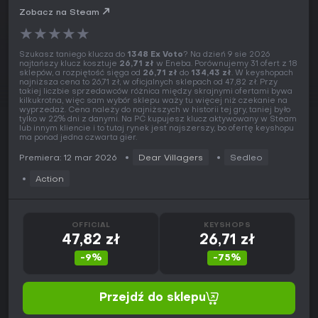
Zobacz na Steam
★
★
★
★
★
Szukasz taniego klucza do
1348 Ex Voto
? Na dzień 9 sie 2026
najtańszy klucz kosztuje
26,71 zł
w Eneba. Porównujemy 31 ofert z 18
sklepów, a rozpiętość sięga od
26,71 zł
do
134,43 zł
. W keyshopach
najniższa cena to 26,71 zł, w oficjalnych sklepach od 47,82 zł. Przy
takiej liczbie sprzedawców różnica między skrajnymi ofertami bywa
kilkukrotna, więc sam wybór sklepu waży tu więcej niż czekanie na
wyprzedaż. Cena należy do najniższych w historii tej gry, taniej było
tylko w 22% dni z danymi. Na PC kupujesz klucz aktywowany w Steam
lub innym kliencie i to tutaj rynek jest najszerszy, bo ofertę keyshopu
ma ponad jedna czwarta gier.
Premiera: 12 mar 2026
Dear Villagers
Sedleo
Action
OFFICIAL
KEYSHOPS
47,82 zł
26,71 zł
-9%
-75%
Przejdź do sklepu