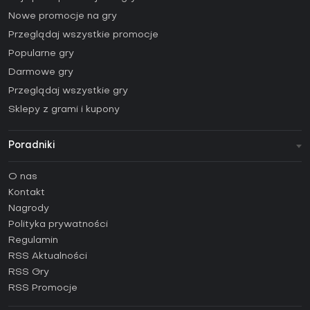
Nowe promocje na gry
Przeglądaj wszystkie promocje
Popularne gry
Darmowe gry
Przeglądaj wszystkie gry
Sklepy z grami i kupony
Poradniki
FAQ
O nas
Poradniki
Kontakt
Jak aktywować klucz Steam (CD Key)?
Nagrody
Jak aktywować klucz Epic Games (CD Key)?
Polityka prywatności
Regulamin
Jak aktywować klucz GOG (CD Key)?
RSS Aktualności
Jak aktywować klucz Ubisoft Connect (CD Key)?
RSS Gry
Jak aktywować klucz EA App (CD Key)?
RSS Promocje
Jak aktywować klucz Battle.net (CD Key)?