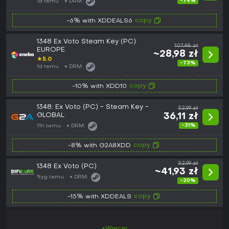
-74%
1d temu
DRM:
copy
-6% with XDDEALS6
1348 Ex Voto Steam Key (PC)
107,48 zł
EUROPE
~28,98 zł
★
5.0
-73%
1d temu
DRM:
copy
-10% with XDD10
1348: Ex Voto (PC) - Steam Key -
52,99 zł
GLOBAL
36,11 zł
-31%
11h temu
DRM:
copy
-8% with G2A8XDD
52,99 zł
1348 Ex Voto (PC)
~41,93 zł
1tyg temu
DRM:
-20%
copy
-15% with XDDEALS
+Więcej