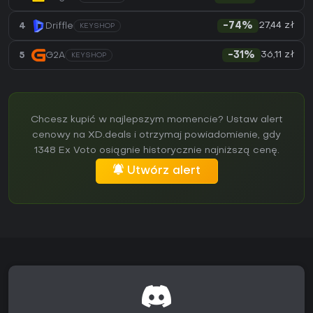
27,44 zł
4
Driffle
-74%
KEYSHOP
36,11 zł
5
G2A
-31%
KEYSHOP
Chcesz kupić w najlepszym momencie? Ustaw alert
cenowy na XD.deals i otrzymaj powiadomienie, gdy
1348 Ex Voto osiągnie historycznie najniższą cenę.
Utwórz alert