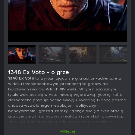
1348 Ex Voto - o grze
1348 Ex Voto
to wyróżniająca się gra action-adventure w
widoku trzecioosobowym, przenosząca graczy do
burzliwych realiów Włoch XIV wieku. W tym niezależnym
tytule wcielasz się w Aeta, młodą wędrowną rycerkę, która
desperacko próbuje ocalić swoją ukochaną Biancę pośród
chaosu wywołanego niepokojami politycznymi,
bandytyzmem i groźbą zarazy. Łącząc akcję z eksploracją,
gra czerpie z historycznych realiów i rycerskich opowieści,
oferując fabularną przygodę napędzaną osobistymi
przysięgami.
+Więcej