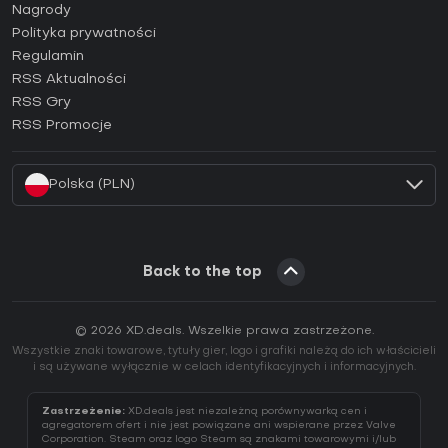
Jak aktywować klucz Steam (CD Key)?
Nagrody
Jak aktywować klucz Epic Games (CD Key)?
Polityka prywatności
Regulamin
Jak aktywować klucz GOG (CD Key)?
RSS Aktualności
Jak aktywować klucz Ubisoft Connect (CD Key)?
RSS Gry
Jak aktywować klucz EA App (CD Key)?
RSS Promocje
Jak aktywować klucz Battle.net (CD Key)?
Polska (PLN)
Back to the top
© 2026 XD.deals. Wszelkie prawa zastrzeżone.
Wszystkie znaki towarowe, tytuły gier, logo i grafiki należą do ich właścicieli
i są używane wyłącznie w celach identyfikacyjnych i informacyjnych.
Zastrzeżenie:
XD.deals jest niezależną porównywarką cen i
agregatorem ofert i nie jest powiązane ani wspierane przez Valve
Corporation. Steam oraz logo Steam są znakami towarowymi i/lub