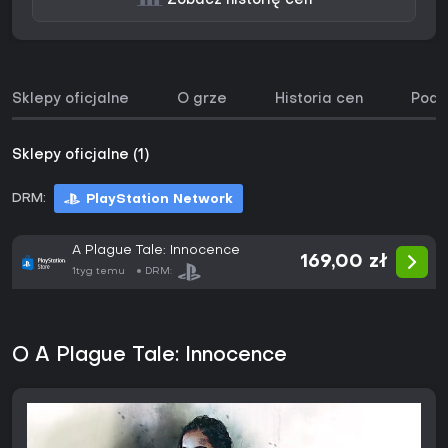
Zobacz historię cen
Sklepy oficjalne
O grze
Historia cen
Podo
Sklepy oficjalne (1)
DRM:
PlayStation Network
A Plague Tale: Innocence
169,00 zł
1tyg temu
DRM:
O A Plague Tale: Innocence