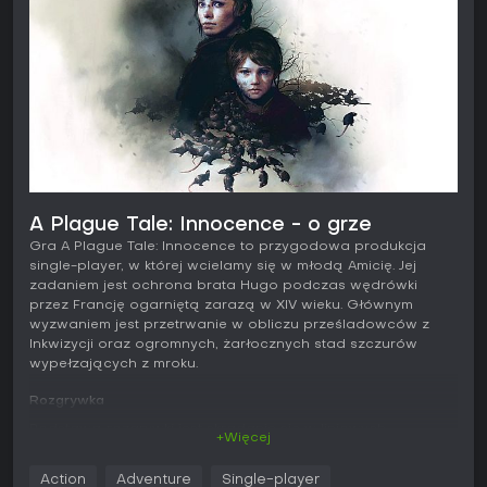
A Plague Tale: Innocence - o grze
Gra A Plague Tale: Innocence to przygodowa produkcja
single-player, w której wcielamy się w młodą Amicię. Jej
zadaniem jest ochrona brata Hugo podczas wędrówki
przez Francję ogarniętą zarazą w XIV wieku. Głównym
wyzwaniem jest przetrwanie w obliczu prześladowców z
Inkwizycji oraz ogromnych, żarłocznych stad szczurów
wypełzających z mroku.
Rozgrywka
Podstawą rozgrywki jest skradanie się w liniowych
+Więcej
lokacjach pełnych patroli i pułapek środowiskowych. Amicia
korzysta z procy do odwracania uwagi strażników i
Action
Adventure
Single-player