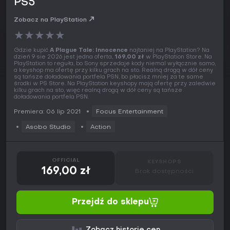
PS5
Zobacz na PlayStation
★
★
★
★
★
Gdzie kupić
A Plague Tale: Innocence
najtaniej na PlayStation? Na
dzień 9 sie 2026 jest jedna oferta,
169,00 zł
w PlayStation Store. Na
PlayStation to reguła, bo Sony sprzedaje kody niemal wyłącznie samo,
a keyshop ma ofertę przy kilku grach na sto. Realną drogą w dół ceny
są tańsze doładowania portfela PSN, bo płacisz mniej za te same
środki w PS Store. Na PlayStation keyshopy mają ofertę przy zaledwie
kilku grach na sto, więc realną drogą w dół ceny są tańsze
doładowania portfela PSN.
Premiera: 06 lip 2021
Focus Entertainment
Asobo Studio
Action
OFFICIAL
KEYSHOPS
169,00 zł
Brak dostępności
Przejdź do sklepu