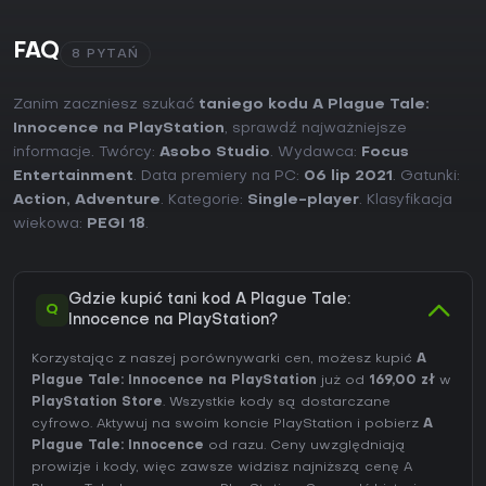
FAQ
8 PYTAŃ
Zanim zaczniesz szukać
taniego kodu A Plague Tale:
Innocence na PlayStation
, sprawdź najważniejsze
informacje. Twórcy:
Asobo Studio
. Wydawca:
Focus
Entertainment
. Data premiery na PC:
06 lip 2021
. Gatunki:
Action
,
Adventure
. Kategorie:
Single-player
. Klasyfikacja
wiekowa:
PEGI 18
.
Gdzie kupić tani kod A Plague Tale:
Q
Innocence na PlayStation?
Korzystając z naszej porównywarki cen, możesz kupić
A
Plague Tale: Innocence na PlayStation
już od
169,00 zł
w
PlayStation Store
. Wszystkie kody są dostarczane
cyfrowo. Aktywuj na swoim koncie PlayStation i pobierz
A
Plague Tale: Innocence
od razu. Ceny uwzględniają
prowizje i kody, więc zawsze widzisz najniższą cenę A